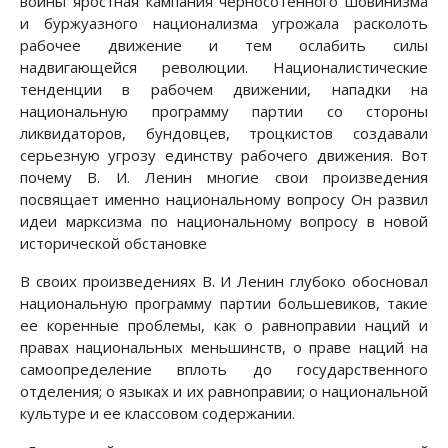
войны яростная кампания черносотенного шовинизма
и буржуазного национализма угрожала расколоть
рабочее движение и тем ослабить силы
надвигающейся революции. Националистические
тенденции в рабочем движении, нападки на
национальную программу партии со стороны
ликвидаторов, бундовцев, троцкистов создавали
серьезную угрозу единству рабочего движения. Вот
почему В. И. Ленин многие свои произведения
посвящает именно национальному вопросу Он развил
идеи марксизма по национальному вопросу в новой
исторической обстановке
В своих произведениях В. И Ленин глубоко обосновал
национальную программу партии большевиков, такие
ее коренные проблемы, как о равноправии наций и
правах национальных меньшинств, о праве наций на
самоопределение вплоть до государственного
отделения; о языках и их равноправии; о национальной
культуре и ее классовом содержании.