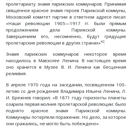
пролетариату знамя парижских коммунаров. Принимая
священное красное знамя героев Парижской коммуны,
Московский комитет партии в ответном адресе писал:
«Наши революции 1905—1917 гг. были прямым
продолжением дела Парижской коммуны.
Завершением его, несомненно, будут грядущие
42
пролетарские революции в других странах»
.
Знамя парижских коммунаров некоторое время
находилось в Мавзолее Ленина. В настоящее время
оно хранится в Музее В. И. Ленина как бесценная
реликвия.
В апреле 1970 года на заседании, посвященном 100-
летию со дня рождения Владимира Ильича Ленина, Л.
И. Брежнев говорил; «В 1871 году горизонты планеты
озарила первая молния пролетарской революции: было
поднято красное знамя Парижской коммуны.
Коммунары потерпели поражение. Но дело, за которое
они сражались, не могло быть побеждено».