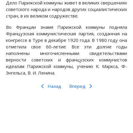
Дело Парижской коммуны живет в великих свершениях
советского народа и народов других социалистических
стран, в их великом содружестве.
Во Франции знамя Парижской коммуны подняла
Французская коммунистическая партия, созданная на
конгрессе в Туре в декабре 1920 года. В 1980 году она
отметила свое 60-летие. Все эти долгие годы
наполнены многочисленными свидетельствами
верности советских и французских коммунистов
идеалам Парижской коммуны, учению К. Маркса, Ф-
Энгельса, В. И. Ленина.
Назад
Вперед
Предыдущий: Ленин в Швеции
Следующий: ЛЕНИН в ИТАЛИИ
Назад
Вперед