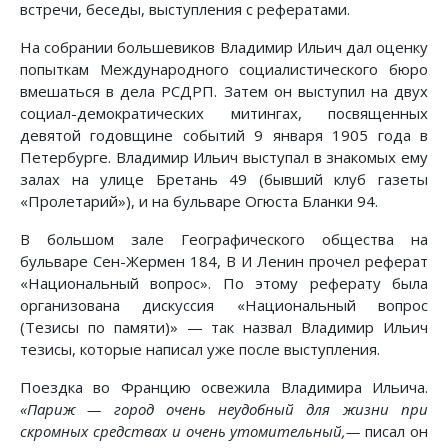
встречи, беседы, выступления с рефератами.
На собрании большевиков Владимир Ильич дал оценку
попыткам Международного социалистического бюро
вмешаться в дела РСДРП. Затем он выступил на двух
социал-демократических митингах, посвященных
девятой годовщине событий 9 января 1905 года в
Петербурге. Владимир Ильич выступал в знакомых ему
залах на улице Бретань 49 (бывший клуб газеты
«Пролетарий»), и на бульваре Огюста Бланки 94.
В большом зале Географического общества на
бульваре Сен-Жермен 184, В И Ленин прочел реферат
«Национальный вопрос». По этому реферату была
организована дискуссия «Национальный вопрос
(Тезисы по памяти)» — так назвал Владимир Ильич
тезисы, которые написал уже после выступления.
Поездка во Францию освежила Владимира Ильича.
«Париж — город очень неудобный для жизни при
скромных средствах и очень утомительный,—
писал он