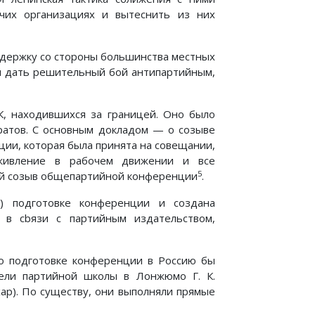
чих организациях и вытеснить из них
ддержку со стороны большинства местных
ия дать решительный бой антипартийным,
, находившихся за границей. Оно было
ратов. С основным докладом — о созыве
ии, которая была принята на совещании,
оживление в рабочем движении и все
5
й созыв общепартийной конференции
.
К) подготовке конференции и создана
й в cbязи с партийным издательством,
по подготовке конференции в Россию бы
ели партийной школы в Лонжюмо Г. К.
хар). По существу, они выполняли прямые