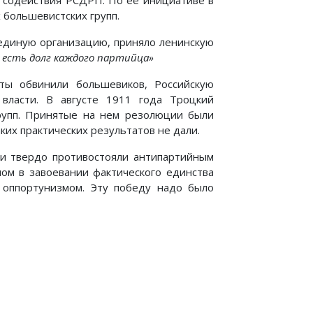
а содействия РСДРП. По ее инициативе в
 большевистских групп.
единую организацию, приняло ленинскую
 есть долг каждого партийца»
сты обвинили большевиков, Российскую
 власти. В августе 1911 года Троцкий
рупп. Принятые на нем резолюции были
ких практических результатов не дали.
ики твердо противостояли антипартийным
ом в завоевании фактического единства
 оппортунизмом. Эту победу надо было
РАНЦИИ, БЕЛЬГИИ и ДАНИИ
Стремясь к вершине - надо сделать первый шаг…