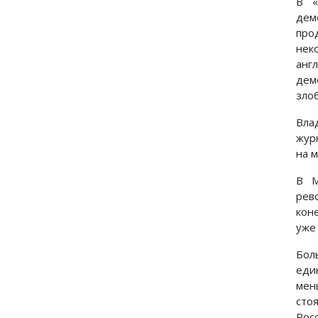
В «
дем
про
нек
анг
дем
зло
Вла
жур
на м
В М
рев
кон
уже
Бол
еди
мен
сто
Рос