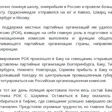
рочно покинув школу, ониприбыли в Россию и провели бол
оту. Орджоникидзе отправился на юг и Кавказ, Шварц на
ербург и Москву.
 поддержке местных партийных организаций им удалос
иссию (РОК), взявшую на себя главную роль в подготовке
анизационная комиссия выполняла и функции общеп
ачивающего партийные организации страны, направл
ференции.
мирование РОК произошло в Баку на совещании, открывшем
дставлены партийные организации Екатеринбурга, Баку, Ти
ербурга, Нижнего Новгорода, Сормова прибыть в Баку не
должавший поездку по центральным промышленным губе
ституироваться как Российская организационная комиссия.
в тот же день полиция арестовала почти весь состав Бак
стника РОК С. Шаумяна. Оставаться в Баку оказалос
ебираться в Тифлис, где совещание успешно завершило св
становлен. Предстояли огромные трудности, но главное был