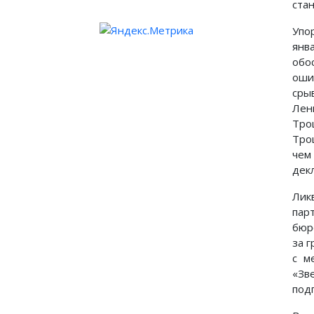
ста
Упо
янв
обо
оши
сры
Лен
Тро
Тро
чем
дек
Лик
пар
бюр
за 
с м
«Зв
под