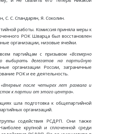
му, и не свалить его теперь никакой
, С. С. Спандарян, Я. Соколин.
ийной работы. Комиссия приняла меры к
оченного РОК Шварца был восстановлен
ные организации, низовые ячейки.
о всем партийцам с призывом
«Всемерно
но выбирать делегатов на партийную
йные организации России, заграничные
ование РОК и ее деятельность.
:
«Впервые после четырех лет развала и
листок к партии от этого центра»
.
ациях шла подготовка к общепартийной
партийных opганизаций.
 группы содействия РСДРП. Они также
Наиболее крупной и сплоченной среди