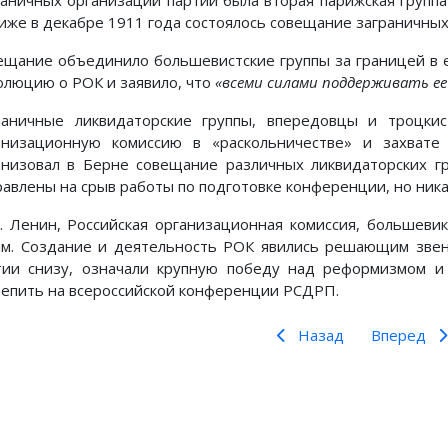
раничных организаций партии была вторая парижская групп
иже в декабре 1911 года состоялось совещание заграничных
ещание объединило большевистские группы за границей в 
олюцию о РОК и заявило, что
«всеми силами поддерживать ее
раничные ликвидаторские группы, впередовцы и троцки
анизационную комиссию в «раскольничестве» и захвате
анизовал в Берне совещание различных ликвидаторских г
равлены на срыв работы по подготовке конференции, но ника
И. Ленин, Российская организационная комиссия, большев
ам. Создание и деятельность РОК явились решающим звен
тии снизу, означали крупную победу над реформизмом и
репить на всероссийской конференции РСДРП.
Назад
Вперед
Предыдущий: ЛЕНИН во Ф
Следующий: 
Назад
Вперед