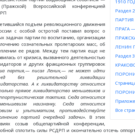
1910 Г
(Пражской) Всероссийской конференцией
Раздел 
ДРП
ПАРТИЯ
етившийся подъем революционного движения
ПРАГА 
оссии с особой остротой поставил вопрос о
ых задачах партии по воспитанию, организации
ПРАЖСК
плочению сознательных пролетарских масс, об
ЛЕНИН 
еплении ее рядов. Между тем партия еще не
Раздел 
авилась от кризиса, вызванного деятельностью
видаторов и других фракционных группировок
КРАКОВ
ша партия,— писал Ленин,— не может идти
ПОРОН
еред без решительной ликвидации
Страниц
видаторства. А к ликвидаторству относится
только прямое ликвидаторство меньшевиков и
ПОРОНИ
оппортунистическая тактика. Сюда относится
Приложе
еньшевизм наизнанку. Сюда относится
Все стр
овизм и ультиматизм, противодействуйте
олнению партией очередной задачи».
В этих
овиях созыв общепартийной конференции,
собной сплотить силы РСДРП и окончательно отсечь оппор