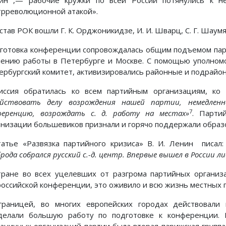
ин ,— рабочие кружки по всей России потянулись к не
трреволюционной атакой».
став РОК вошли Г. К. Орджоникидзе, И. И. Шварц, С. Г. Шаумян
готовка конференции сопровождалась общим подъемом парт
лению работы в Петербурге и Москве. С помощью уполном
ербургский комитет, активизировались районные и подрайон
иссия обратилась ко всем партийным организациям, к
ействовать делу возрождения нашей партии, немедлен
7
ференцию, возрождать с. д. работу на местах»
. Парти
анизации большевиков признали и горячо поддержали образ
татье «Развязка партийного кризиса» В. И. Ленин писал
рода собрался русский с.-д. центр. Впервые вышел в России 
тране во всех уцелевших от разгрома партийных организ
российской конференции, это оживило и всю жизнь местных 
границей, во многих европейских городах действовали
делали большую работу по подготовке к конференции. 