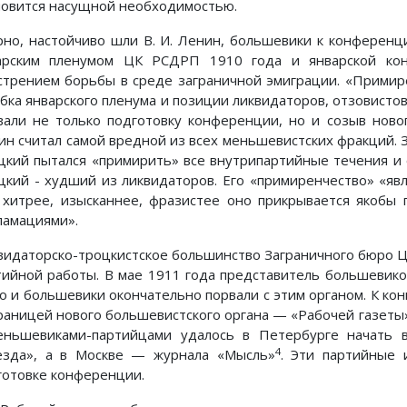
новится насущной необходимостью.
рно, настойчиво шли В. И. Ленин, большевики к конференци
арским пленумом ЦК РСДРП 1910 года и январской кон
стрением борьбы в среде заграничной эмиграции. «Примире
бка январского пленума и позиции ликвидаторов, отзовисто
вали не только подготовку конференции, но и созыв ново
ин считал самой вредной из всех меньшевистских фракций. 
цкий пытался «примирить» все внутрипартийные течения и о
цкий - худший из ликвидаторов. Его «примиренчество» «явл
 хитрее, изысканнее, фразистее оно прикрывается якобы
ламациями».
видаторско-троцкистское большинство Заграничного бюро ЦК
тийной работы. В мае 1911 года представитель большевик
о и большевики окончательно порвали с этим органом. К кон
границей нового большевистского органа — «Рабочей газеты
еньшевиками-партийцами удалось в Петербурге начать 
4
езда», а в Москве — журнала «Мысль»
. Эти партийные
готовке конференции.