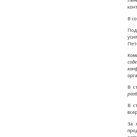
Лен
кон
В со
Под
уси
Пет
Ком
сод
кон
орг
В с
разб
В с
все
За 
про