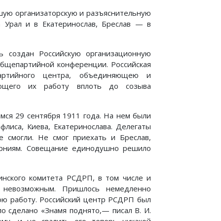
ьшую организаторскую и разъяснительную
 Урал и в Екатеринослав, Бреслав — в
ь создан Российскую организационную
 общепартийной конференции. Российская
артийного центра, объединяющею и
яющего их работу вплоть до созыва
ся 29 сентября 1911 года. На нем были
флиса, Киева, Екатеринослава. Делегаты
 смогли. Не смог приехать и Бреслав,
рниям. Совещание единодушно решило
инского комитета РСДРП, в том числе и
ь невозможным. Пришлось немедленно
ою работу. Российский центр РСДРП был
о сделано «Знамя поднято,— писал В. И.