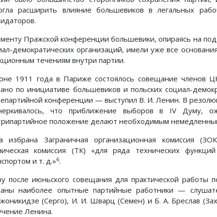
огла расширить влияние большевиков в легальных рабо
видаторов.
оменту Пражской конференции большевики, опираясь на по
иал-демократических организаций, имели уже все основан
кционным течениям внутри партии.
юне 1911 года в Париже состоялось совещание членов ЦК
вано по инициативе большевиков и польских социал-демок
епартийной конференции — выступил В. И. Ленин. В резолюц
черкивалось, что приближение выборов в IV Думу, 
трипартийное положение делают необходимым немедленны
а избрана Заграничная организационная комиссия (ЗО
ническая комиссия (ТК) «для ряда технических функци
6
спортом и т. д.»
.
зу после июньского совещания для практической работы 
ланы наиболее опытные партийные работники — слушат
жоникидзе (Серго), И. И. Шварц (Семен) и Б. А. Бреслав (За
учение Ленина.