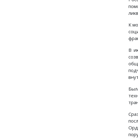
пом
лик
К м
соц
фра
В и
соз
общ
под
вну
Был
тех
тран
Сра
пос
Орд
пор