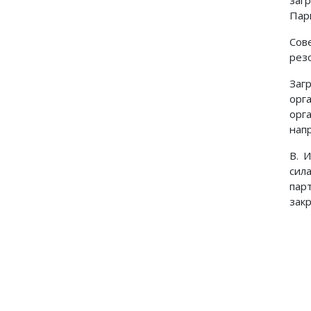
заг
Пар
Сов
рез
Заг
орг
орг
нап
В. 
сил
пар
зак