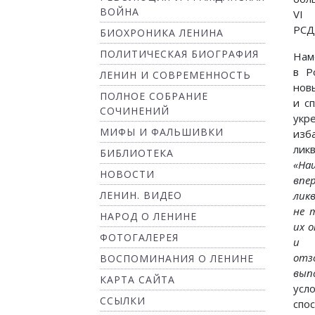
ВОЙНА
VI 
РС
БИОХРОНИКА ЛЕНИНА
ПОЛИТИЧЕСКАЯ БИОГРАФИЯ
Нам
в Р
ЛЕНИН И СОВРЕМЕННОСТЬ
нов
ПОЛНОЕ СОБРАНИЕ
и с
СОЧИНЕНИЙ
укр
МИФЫ И ФАЛЬШИВКИ
изб
лик
БИБЛИОТЕКА
«На
НОВОСТИ
вп
ЛЕНИН. ВИДЕО
лик
не 
НАРОД О ЛЕНИНЕ
их 
ФОТОГАЛЕРЕЯ
и м
отз
ВОСПОМИНАНИЯ О ЛЕНИНЕ
вып
КАРТА САЙТА
усл
ССЫЛКИ
спо