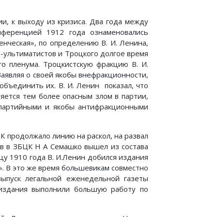
и, к выходу из кризиса. Два года между
ференцией 1912 года ознаменовались
нческая», по определению В. И. Ленина,
в-ультиматистов и Троцкого долгое время
го пленума. Троцкистскую фракцию В. И.
Заявляя о своей якобы внефракционности,
бъединить их. В. И. Ленин показал, что
яется тем более опасным злом в партии,
 партийными и якобы антифракционными
 продолжало линию на раскол, на развал
ов в ЗБЦК Н А Семашко вышел из состава
цу 1910 года В. И.Ленин добился издания
». В это же время большевикам совместно
выпуск легальной еженедельной газеты
 издания выполнили большую работу по