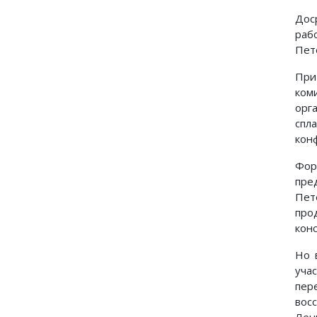
Дос
раб
Пет
При
ком
орг
спл
кон
Фор
пре
Пет
про
кон
Но 
уча
пер
вос