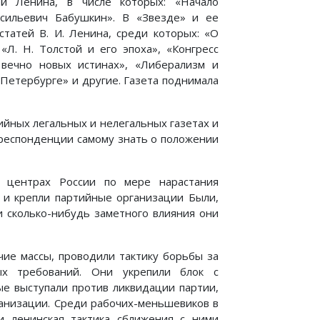
й Ленина, в числе которых: «Начало
асильевич Бабушкин». В «Звезде» и ее
татей В. И. Ленина, среди которых: «О
«Л. Н. Толстой и его эпоха», «Конгресс
 вечно новых истинах», «Либерализм и
 Петербурге» и другие. Газета поднимала
ийных легальных и нелегальных газетах и
рреспонденции самому знать о положении
 центрах России по мере нарастания
 и крепли партийные организации Были,
и сколько-нибудь заметного влияния они
чие массы, проводили тактику борьбы за
ых требований. Они укрепили блок с
ые выступали против ликвидации партии,
ганизации. Среди рабочих-меньшевиков в
и ленинская тактика сближения с ними