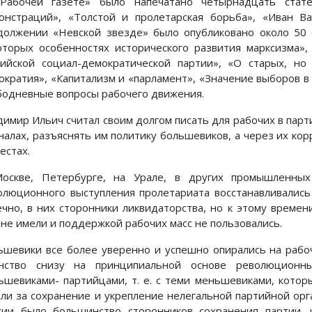
Рабочей газете» было напечатано четырнадцать стате
онстраций», «Толстой и пролетарская борьба», «Иван В
должении «Невской звезде» было опубликовано около 50 с
оторых особенностях исторического развития марксизма», 
лийской социал-демократической партии», «О старых, но
ократия», «Капитализм и «парламент», «Значение выборов в
бодневные вопросы рабочего движения.
димир Ильич считал своим долгом писать для рабочих в парт
налах, разъяснять им политику большевиков, а через их ко
естах.
оскве, Петербурге, на Урале, в других промышленных
олюционного выступления пролетариата восстанавливались
ечно, в них сторонники ликвидаторства, но к этому времен
 не имели и поддержкой рабочих масс не пользовались.
ьшевики все более уверенно и успешно опирались на рабо
нство снизу на принципиальной основе революционн
ьшевиками- партийцами, т. е. с теми меньшевиками, котор
яли за сохранение и укрепление нелегальной партийной ор
сии было большинство сторонников сохранения партии, 