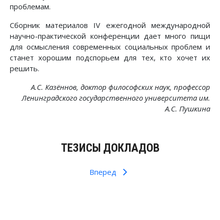
проблемам.
Сборник материалов IV ежегодной международной
научно-практической конференции дает много пищи
для осмысления современных социальных проблем и
станет хорошим подспорьем для тех, кто хочет их
решить.
А.С. Казённов, доктор философских наук, профессор
Ленинградского государственного университета им.
А.С. Пушкина
ТЕЗИСЫ ДОКЛАДОВ
Вперед
Предыдущий: Ленин в современном мире (2011
Следующий: Ленин в современно
Назад
Вперед