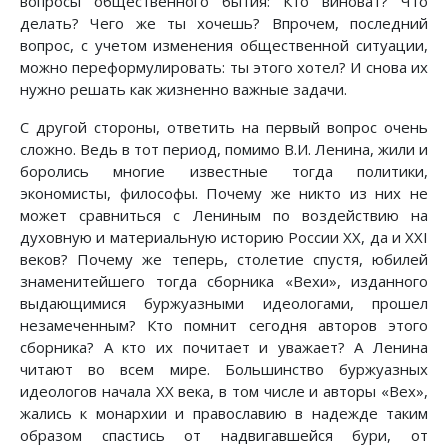
вопросы общественного бытия: Кто виноват? Что
делать? Чего же ты хочешь? Впрочем, последний
вопрос, с учетом изменения общественной ситуации,
можно переформулировать: ты этого хотел? И снова их
нужно решать как жизненно важные задачи.
С другой стороны, ответить на первый вопрос очень
сложно. Ведь в тот период, помимо В.И. Ленина, жили и
боролись многие известные тогда политики,
экономисты, философы. Почему же никто из них не
может сравниться с Лениным по воздействию на
духовную и материальную историю России ХХ, да и XXI
веков? Почему же теперь, столетие спустя, юбилей
знаменитейшего тогда сборника «Вехи», изданного
выдающимися буржуазными идеологами, прошел
незамеченным? Кто помнит сегодня авторов этого
сборника? А кто их почитает и уважает? А Ленина
читают во всем мире. Большинство буржуазных
идеологов начала ХХ века, в том числе и авторы «Вех»,
жались к монархии и православию в надежде таким
образом спастись от надвигавшейся бури, от