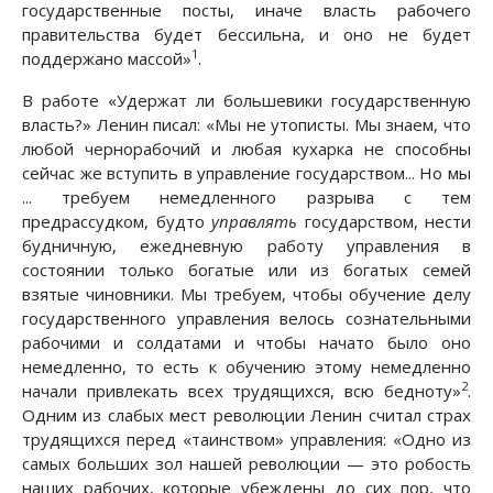
государственные посты, иначе власть рабочего
правительства будет бессильна, и оно не будет
1
поддержано массой»
.
В работе «Удержат ли большевики государственную
власть?» Ленин писал: «Мы не утописты. Мы знаем, что
любой чернорабочий и любая кухарка не способны
сейчас же вступить в управление государством... Но мы
... требуем немедленного разрыва с тем
предрассудком, будто
управлять
государством, нести
будничную, ежедневную работу управления в
состоянии только богатые или из богатых семей
взятые чиновники. Мы требуем, чтобы обучение делу
государственного управления велось сознательными
рабочими и солдатами и чтобы начато было оно
немедленно, то есть к обучению этому немедленно
2
начали привлекать всех трудящихся, всю бедноту»
.
Одним из слабых мест революции Ленин считал страх
трудящихся перед «таинством» управления: «Одно из
самых больших зол нашей революции — это робость
наших рабочих, которые убеждены до сих пор, что