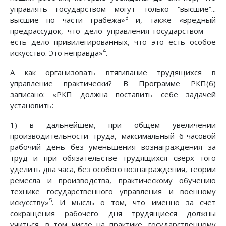
управлять государством могут только “высшие”...
3
высшие по части грабежа»
и, также «вредный
предрассудок, что дело управления государством —
есть дело привилегированных, что это есть особое
4
искусство. Это неправда»
.
А как организовать втягивание трудящихся в
управление практически? В Программе РКП(б)
записано: «РКП должна поставить себе задачей
установить:
1) в дальнейшем, при общем увеличении
производительности труда, максимальный 6-часовой
рабочий день без уменьшения вознаграждения за
труд и при обязательстве трудящихся сверх того
уделить два часа, без особого вознаграждения, теории
ремесла и производства, практическому обучению
технике государственного управления и военному
5
искусству»
. И мысль о том, что именно за счет
сокращения рабочего дня трудящиеся должны
учиться, в том числе на практике, государственному