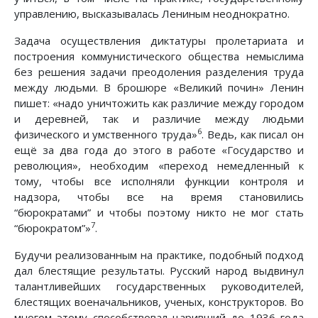
управлению, высказывалась Лениным неоднократно.
Задача осуществления диктатуры пролетариата и
построения коммунистического общества немыслима
без решения задачи преодоления разделения труда
между людьми. В брошюре «Великий почин» Ленин
пишет: «надо уничтожить как различие между городом
и деревней, так и различие между людьми
6
физического и умственного труда»
. Ведь, как писал он
ещё за два года до этого в работе «Государство и
революция», необходим «переход немедленный к
тому, чтобы все исполняли функции контроля и
надзора, чтобы все на время становились
“бюрократами” и чтобы поэтому никто не мог стать
7
“бюрократом”»
.
Будучи реализованным на практике, подобный подход
дал блестящие результаты. Русский народ выдвинул
талантливейших государственных руководителей,
блестящих военачальников, ученых, конструкторов. Во
многом этому способствовал царивший до 1936 года