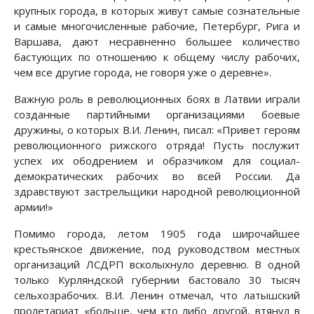
крупных города, в которых живут самые сознательные
и самые многочисленные рабочие, Петербург, Рига и
Варшава, дают несравненно большее количество
бастующих по отношению к общему числу рабочих,
чем все другие города, не говоря уже о деревне».
Важную роль в революционных боях в Латвии играли
созданные партийными организациями боевые
дружины, о которых В.И. Ленин, писал: «Привет героям
революционного рижского отряда! Пусть послужит
успех их ободрением и образчиком для социал-
демократических рабочих во всей России. Да
здравствуют застрельщики народной революционной
армии!»
Помимо города, летом 1905 года широчайшее
крестьянское движение, под руководством местных
организаций ЛСДРП всколыхнуло деревню. В одной
только Курляндской губернии бастовало 30 тысяч
сельхозрабочих. В.И. Ленин отмечал, что латышский
пролетариат «больше, чем кто либо другой, втянул в