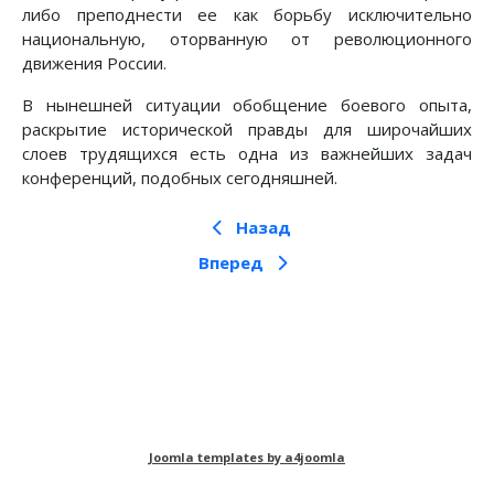
либо преподнести ее как борьбу исключительно
национальную, оторванную от революционного
движения России.
В нынешней ситуации обобщение боевого опыта,
раскрытие исторической правды для широчайших
слоев трудящихся есть одна из важнейших задач
конференций, подобных сегодняшней.
Назад
Вперед
Предыдущий: Ленин в современном мире (2011
Следующий: Ленин в современно
Назад
Вперед
Joomla templates by a4joomla