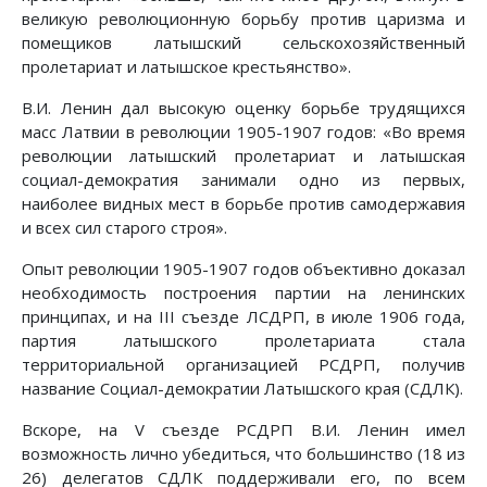
великую революционную борьбу против царизма и
помещиков латышский сельскохозяйственный
пролетариат и латышское крестьянство».
В.И. Ленин дал высокую оценку борьбе трудящихся
масс Латвии в революции 1905-1907 годов: «Во время
революции латышский пролетариат и латышская
социал-демократия занимали одно из первых,
наиболее видных мест в борьбе против самодержавия
и всех сил старого строя».
Опыт революции 1905-1907 годов объективно доказал
необходимость построения партии на ленинских
принципах, и на III съезде ЛСДРП, в июле 1906 года,
партия латышского пролетариата стала
территориальной организацией РСДРП, получив
название Социал-демократии Латышского края (СДЛК).
Вскоре, на V съезде РСДРП В.И. Ленин имел
возможность лично убедиться, что большинство (18 из
26) делегатов СДЛК поддерживали его, по всем