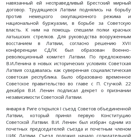
навязанный ей несправедливый Брестский мирный
договор. Трудящиеся Латвии поднялись на борьбу
против немецкого оккупационного режима и
национальной буржуазии, в борьбе за Советскую
власть. К ним на помощь спешили полки красных
латышских стрелков. Для руководства вооруженным
восстанием в Латвии, согласно решению XVII
конференции СДЛК был образован Военно-
революционный комитет Латвии. По предложению
В.И.Ленина в новых исторических условиях Советская
Латвия создавалась как суверенная социалистическая
советская республика. Было образовано временное
Советское правительство во главе с П. Стучкой. 22
декабря В.И. Ленин подписал декрет о признании
независимости Советской Латвии.
января в Риге открылся I съезд Советов объединенной
Латвии, который принял первую Конституцию
Советской Латвии. В.И. Ленин был избран одним из
почетных председателей съезда и почетным членом
ЦИК Латвии. Съезд положил начало созидательной