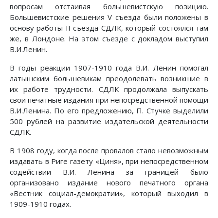
вопросам отстаивая большевистскую позицию.
Большевистские решения V съезда были положены в
основу работы II съезда СДЛК, который состоялся там
же, в Лондоне. На этом съезде с докладом выступил
В.И.Ленин.
В годы реакции 1907-1910 года В.И. Ленин помогал
латышским большевикам преодолевать возникшие в
их работе трудности. СДЛК продолжала выпускать
свои печатные издания при непосредственной помощи
В.И.Ленина. По его предложению, П. Стучке выделили
500 рублей на развитие издательской деятельности
СДЛК.
В 1908 году, когда после провалов стало невозможным
издавать в Риге газету «Циня», при непосредственном
содействии В.И. Ленина за границей было
организовано издание нового печатного органа
«Вестник социал-демократии», который выходил в
1909-1910 годах.