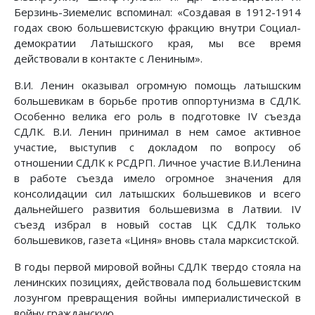
Берзинь-Зиемелис вспоминал: «Создавая в 1912-1914
годах свою большевистскую фракцию внутри Социал-
демократии Латышского края, мы все время
действовали в контакте с Лениным».
В.И. Ленин оказывал огромную помощь латышским
большевикам в борьбе против оппортунизма в СДЛК.
Особенно велика его роль в подготовке IV съезда
СДЛК. В.И. Ленин принимал в нем самое активное
участие, выступив с докладом по вопросу об
отношении СДЛК к РСДРП. Личное участие В.И.Ленина
в работе съезда имело огромное значения для
консолидации сил латышских большевиков и всего
дальнейшего развития большевизма в Латвии. IV
съезд избрал в новый состав ЦК СДЛК только
большевиков, газета «Циня» вновь стала марксистской.
В годы первой мировой войны СДЛК твердо стояла на
ленинских позициях, действовала под большевистским
лозунгом превращения войны империалистической в
войну гражданскую.