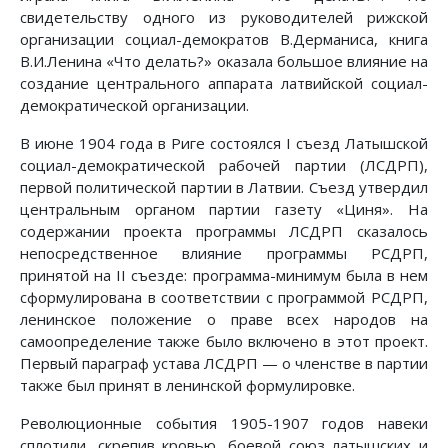
свидетельству одного из руководителей рижской
организации социал-демократов В.Дерманиса, книга
В.И.Ленина «Что делать?» оказала большое влияние на
создание центрального аппарата латвийской социал-
демократической организации.
В июне 1904 года в Риге состоялся I съезд Латышской
социал-демократической рабочей партии (ЛСДРП),
первой политической партии в Латвии. Съезд утвердил
центральным органом партии газету «Циня». На
содержании проекта программы ЛСДРП сказалось
непосредственное влияние программы РСДРП,
принятой на II съезде: программа-минимум была в нем
сформулирована в соответствии с программой РСДРП,
ленинское положение о праве всех народов на
самоопределение также было включено в этот проект.
Первый параграф устава ЛСДРП — о членстве в партии
также был принят в ленинской формулировке.
Революционные события 1905-1907 годов навеки
сплотили, скрепив кровью, боевой союз латышских и