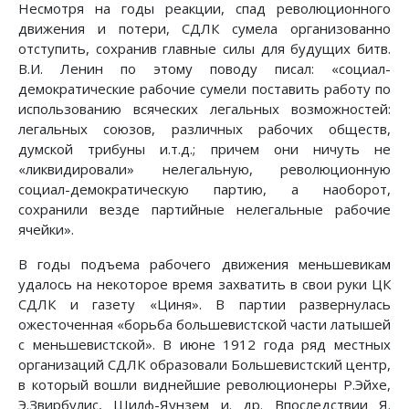
Несмотря на годы реакции, спад революционного
движения и потери, СДЛК сумела организованно
отступить, сохранив главные силы для будущих битв.
В.И. Ленин по этому поводу писал: «социал-
демократические рабочие сумели поставить работу по
использованию всяческих легальных возможностей:
легальных союзов, различных рабочих обществ,
думской трибуны и.т.д.; причем они ничуть не
«ликвидировали» нелегальную, революционную
социал-демократическую партию, а наоборот,
сохранили везде партийные нелегальные рабочие
ячейки».
В годы подъема рабочего движения меньшевикам
удалось на некоторое время захватить в свои руки ЦК
СДЛК и газету «Циня». В партии развернулась
ожесточенная «борьба большевистской части латышей
с меньшевистской». В июне 1912 года ряд местных
организаций СДЛК образовали Большевистский центр,
в который вошли виднейшие революционеры Р.Эйхе,
Э.Звирбулис, Шилф-Яунзем и. др. Впоследствии Я.