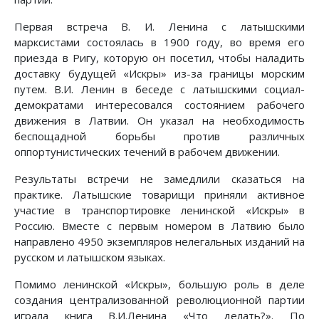
Первая встреча В. И. Ленина с латышскими
марксистами состоялась в 1900 году, во время его
приезда в Ригу, которую он посетил, чтобы наладить
доставку будущей «Искры» из-за границы морским
путем. В.И. Ленин в беседе с латышскими социал-
демократами интересовался состоянием рабочего
движения в Латвии. Он указал на необходимость
беспощадной борьбы против различных
оппортунистических течений в рабочем движении.
Результаты встречи не замедлили сказаться на
практике. Латышские товарищи приняли активное
участие в транспортировке ленинской «Искры» в
Россию. Вместе с первым номером в Латвию было
направлено 4950 экземпляров нелегальных изданий на
русском и латышском языках.
Помимо ленинской «Искры», большую роль в деле
создания централизованной революционной партии
играла книга В.И.Ленина «Что делать?». По