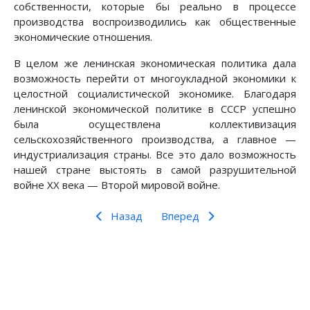
собственности, которые бы реально в процессе
производства воспроизводились как общественные
экономические отношения.
В целом же ленинская экономическая политика дала
возможность перейти от многоукладной экономики к
целостной социалистической экономике. Благодаря
ленинской экономической политике в СССР успешно
была осуществлена коллективизация
сельскохозяйственного производства, а главное —
индустриализация страны. Все это дало возможность
нашей стране выстоять в самой разрушительной
войне XX века — Второй мировой войне.
Назад
Вперед
Предыдущий: Ленин в современном мире (2011
Следующий: Ленин в современно
Назад
Вперед