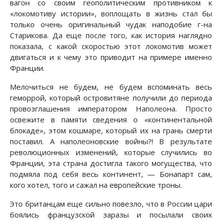
вагон со своим геополитическим противником к
«локомотиву истории», воплощать в жизнь стал бы
только очень оригинальный чудак наподобие г-на
Старикова. Да еще после того, как история наглядно
показала, с какой скоростью этот локомотив может
двигаться и к чему это приводит на примере именно
Франции.
Мелочиться не будем, не будем вспоминать весь
геморрой, который островитяне получили до периода
провозглашения императором Наполеона. Просто
освежите в памяти сведения о «континентальной
блокаде», этом кошмаре, который их на грань смерти
поставил. А наполеоновские войны?! В результате
революционных изменений, которые случились во
Франции, эта страна достигла такого могущества, что
подмяла под себя весь континент, — Бонапарт сам,
кого хотел, того и сажал на европейские троны.
Это британцам еще сильно повезло, что в России цари
боялись французской заразы и посылали своих