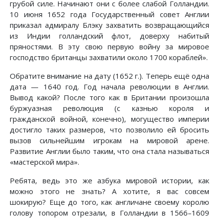
грубой силе. Начинают они с более слабой Голландии.
10 июня 1652 года Государственный совет Англии
приказал адмиралу Блэку захватить возвращающийся
из Индии голландский флот, доверху набитый
пряностями. В эту свою первую войну за мировое
господство британцы захватили около 1700 кораблей».
Обратите внимание на дату (1652 г.). Теперь ещё одна
дата — 1640 год. Год начала революции в Англии.
Вывод какой? После того как в Британии произошла
буржуазная революция (с казнью короля и
гражданской войной, конечно), могущество империи
достигло таких размеров, что позволило ей бросить
вызов сильнейшим игрокам на мировой арене.
Развитие Англии было таким, что она стала называться
«мастерской мира».
Ребята, ведь это же азбука мировой истории, как
можно этого не знать? А хотите, я вас совсем
шокирую? Еще до того, как англичане своему королю
голову топором отрезали, в Голландии в 1566–1609