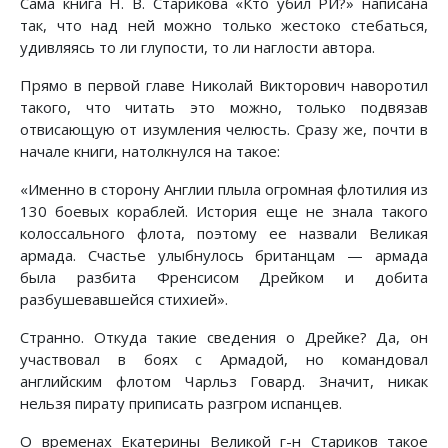
Сама книга Н. В. Старикова «Кто убил РИ?» написана
так, что над ней можно только жестоко стебаться,
удивляясь то ли глупости, то ли наглости автора.
Прямо в первой главе Николай Викторович наворотил
такого, что читать это можно, только подвязав
отвисающую от изумления челюсть. Сразу же, почти в
начале книги, натолкнулся на такое:
«Именно в сторону Англии плыла огромная флотилия из
130 боевых кораблей. История еще не знала такого
колоссального флота, поэтому ее назвали Великая
армада. Счастье улыбнулось британцам — армада
была разбита Френсисом Дрейком и добита
разбушевавшейся стихией».
Странно. Откуда такие сведения о Дрейке? Да, он
участвовал в боях с Армадой, но командовал
английским флотом Чарльз Говард. Значит, никак
нельзя пирату приписать разгром испанцев.
О временах Екатерины Великой г-н Стариков такое