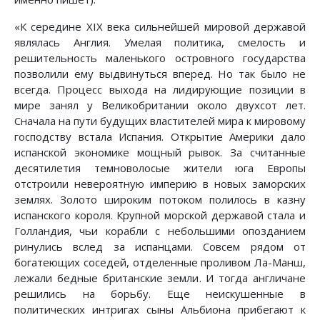
«К середине XIX века сильнейшей мировой державой
являлась Англия. Умелая политика, смелость и
решительность маленького островного государства
позволили ему выдвинуться вперед. Но так было не
всегда. Процесс выхода на лидирующие позиции в
мире занял у Великобритании около двухсот лет.
Сначала на пути будущих властителей мира к мировому
господству встала Испания. Открытие Америки дало
испанской экономике мощный рывок. За считанные
десятилетия темноволосые жители юга Европы
отстроили невероятную империю в новых заморских
землях. Золото широким потоком полилось в казну
испанского короля. Крупной морской державой стала и
Голландия, чьи корабли с небольшими опозданием
ринулись вслед за испанцами. Совсем рядом от
богатеющих соседей, отделенные проливом Ла-Манш,
лежали бедные британские земли. И тогда англичане
решились на борьбу. Еще неискушенные в
политических интригах сыны Альбиона прибегают к