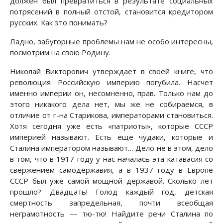
должен был превратиться в результате социальных
потрясений в полный отстой, становится кредитором
русских. Как это понимать?
Ладно, забугорные проблемы нам не особо интересны,
посмотрим на свою Родину.
Николай Викторович утверждает в своей книге, что
революция Российскую империю погубила. Насчет
именно империи он, несомненно, прав. Только нам до
этого никакого дела нет, мы же не собираемся, в
отличие от г-на Старикова, императорами становиться.
Хотя сегодня уже есть «патриоты», которые СССР
империей называют. Есть еще чудаки, которые и
Сталина императором называют… Дело не в этом, дело
в том, что в 1917 году у нас началась эта катавасия со
свержением самодержавия, а в 1937 году в Европе
СССР был уже самой мощной державой. Сколько лет
прошло? Двадцать! Голод каждый год, детская
смертность запредельная, почти всеобщая
неграмотность — тю-тю! Найдите речи Сталина по