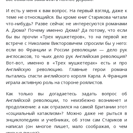
И есть у меня к вам вопрос. На первый взгляд, даже к
теме не относящийся. Вы кроме книг Старикова читали
что-нибудь? Разве сейчас не интересуются романами
А. Дюма? Почему именно Дюма? Да потому, что если
бы вы прочли «Трех мушкетеров», то на первой же
встрече с Николаем Викторовичем спросили бы у него:
если во Франции и России революции — дело рук
англосаксов, то чьих дело рук Английская революция?
Вот-вот, именно в «Трех мушкетерах» есть и про
Английскую революцию. Главные герои романа
пытались спасти английского короля Карла. А Франция
играла активную роль на стороне роялистов.
Как только вы догадаетесь задать вопрос об
Английской революции, то неизбежно возникнет и
продолжение: а как отразился на самой Британии этот
«социальный катаклизм»? Можно даже не рыться в
энциклопедиях и учебниках, об этом сам Стариков и
написал (он многое пишет, мало соображая, о чем
именно пишет):