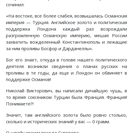
сочинил:
«На востоке, все более слабея, возвышалась Османская
империя — Турция. Английское золото и политическая
поддержка Лондона каждый раз возрождали
разгромленную Османскую империю, мешая России
захватить вожделенный Константинополь и лежащие
за ним проливы Босфор и Дарданеллы».
Бог его знает, откуда в голове нашего политического
деятеля возникли сведения о планах русских на
проливы в те годы, да еще и Лондон он обвиняет в
поддержке Османов!
Николай Викторович, вы написали дичайшую чушь, в
то время союзником Турции была Франция. Франция!
Понимаете?!
Значит, там английского золота было ровно столько,
сколько и исторических знаний у вас — 0 грамм.
О швейцарском походе Суворова: