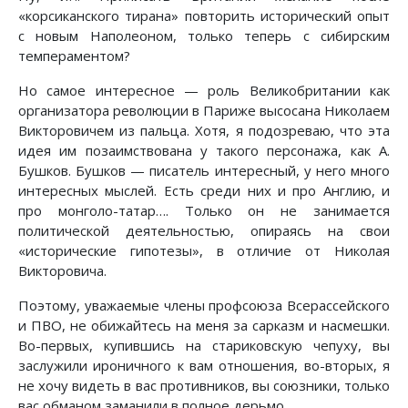
«корсиканского тирана» повторить исторический опыт
с новым Наполеоном, только теперь с сибирским
темпераментом?
Но самое интересное — роль Великобритании как
организатора революции в Париже высосана Николаем
Викторовичем из пальца. Хотя, я подозреваю, что эта
идея им позаимствована у такого персонажа, как А.
Бушков. Бушков — писатель интересный, у него много
интересных мыслей. Есть среди них и про Англию, и
про монголо-татар…. Только он не занимается
политической деятельностью, опираясь на свои
«исторические гипотезы», в отличие от Николая
Викторовича.
Поэтому, уважаемые члены профсоюза Всерассейского
и ПВО, не обижайтесь на меня за сарказм и насмешки.
Во-первых, купившись на стариковскую чепуху, вы
заслужили ироничного к вам отношения, во-вторых, я
не хочу видеть в вас противников, вы союзники, только
вас обманом заманили в полное дерьмо.