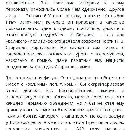
отъявленные. Вот советские историки к этому
персонажу относились более чем сдержанно. Другое
дело — Стариков! У него, кстати, в книге «Кто убил
РИ?» источники, которые он приводит в качестве
доказательств, один к одному почти все, дальше я
этого коснусь подробнее. И Бисмарк — это для
«великого» политического деятеля современности Н. В.
Старикова характерно. Не случайно сам Гитлер с
идеями Бисмарка носился как дурень с погремушкой,
насколько я помню, даже памятник ему нацисты
воздвигли. Как раз для Старикова кумир.
Только реальная фигура Отто фона ничего общего не
имеет с «великим» политиком. Я бы охарактеризовал
этого деятеля как беспринципную, лживую и
изворотливую тварь. Конечно, можно возразить, что
канцлер Германию объединил, но я бы не стал ему
прямо уж все заслуги в объединении приписывать, все-
таки он был не кайзером, а канцлером. Но одна заслуга
у Бисмарка есть. Я уже писал, что в Пруссии и других
германских княжествах в 1848 году началась