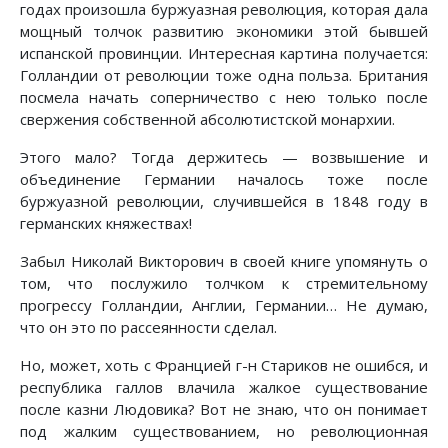
годах произошла буржуазная революция, которая дала
мощный толчок развитию экономики этой бывшей
испанской провинции. Интересная картина получается:
Голландии от революции тоже одна польза. Британия
посмела начать соперничество с нею только после
свержения собственной абсолютистской монархии.
Этого мало? Тогда держитесь — возвышение и
объединение Германии началось тоже после
буржуазной революции, случившейся в 1848 году в
германских княжествах!
Забыл Николай Викторович в своей книге упомянуть о
том, что послужило толчком к стремительному
прогрессу Голландии, Англии, Германии… Не думаю,
что он это по рассеянности сделал.
Но, может, хоть с Францией г-н Стариков не ошибся, и
республика галлов влачила жалкое существование
после казни Людовика? Вот не знаю, что он понимает
под жалким существованием, но революционная