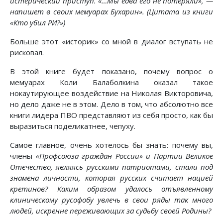
истерический приступ. «…Мы едва его не потеряли», —
напишет в своих мемуарах Бухарин». (Цитата из книги
«Кто убил РИ?»)
Больше этот «историк» со мной в диалог вступать не
рисковал.
В этой книге будет показано, почему вопрос о
мемуарах Коли Балаболкина оказал такое
нокаутирующее воздействие на Николая Викторовича,
но дело даже не в этом. Дело в том, что абсолютно все
книги лидера ПВО представляют из себя просто, как бы
выразиться поделикатнее, чепуху.
Самое главное, очень хотелось бы знать: почему вы,
члены
«Профсоюза граждан России» и Партии Великое
Отечество, являясь русскими патриотами, стали под
знамена личности, которая русских считает нацией
кретинов? Каким образом удалось отъявленному
клиническому русофобу увлечь в свои ряды так много
людей, искренне переживающих за судьбу своей Родины?