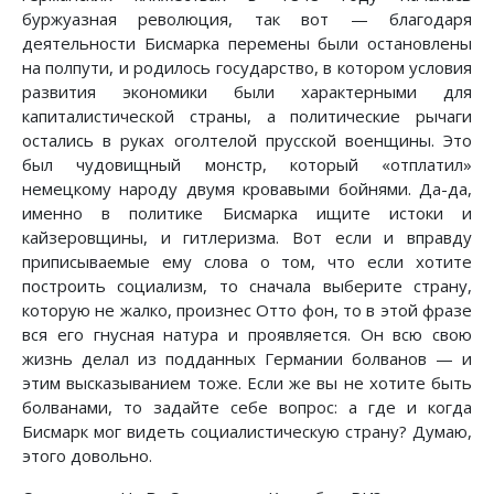
буржуазная революция, так вот — благодаря
деятельности Бисмарка перемены были остановлены
на полпути, и родилось государство, в котором условия
развития экономики были характерными для
капиталистической страны, а политические рычаги
остались в руках оголтелой прусской военщины. Это
был чудовищный монстр, который «отплатил»
немецкому народу двумя кровавыми бойнями. Да-да,
именно в политике Бисмарка ищите истоки и
кайзеровщины, и гитлеризма. Вот если и вправду
приписываемые ему слова о том, что если хотите
построить социализм, то сначала выберите страну,
которую не жалко, произнес Отто фон, то в этой фразе
вся его гнусная натура и проявляется. Он всю свою
жизнь делал из подданных Германии болванов — и
этим высказыванием тоже. Если же вы не хотите быть
болванами, то задайте себе вопрос: а где и когда
Бисмарк мог видеть социалистическую страну? Думаю,
этого довольно.