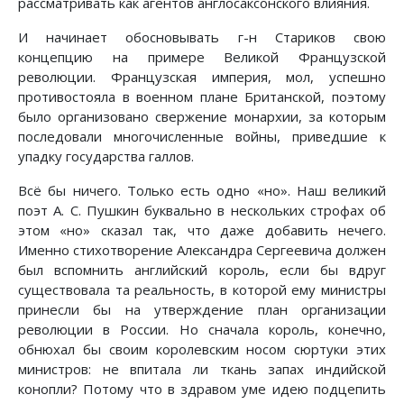
рассматривать как агентов англосаксонского влияния.
И начинает обосновывать г-н Стариков свою
концепцию на примере Великой Французской
революции. Французская империя, мол, успешно
противостояла в военном плане Британской, поэтому
было организовано свержение монархии, за которым
последовали многочисленные войны, приведшие к
упадку государства галлов.
Всё бы ничего. Только есть одно «но». Наш великий
поэт А. С. Пушкин буквально в нескольких строфах об
этом «но» сказал так, что даже добавить нечего.
Именно стихотворение Александра Сергеевича должен
был вспомнить английский король, если бы вдруг
существовала та реальность, в которой ему министры
принесли бы на утверждение план организации
революции в России. Но сначала король, конечно,
обнюхал бы своим королевским носом сюртуки этих
министров: не впитала ли ткань запах индийской
конопли? Потому что в здравом уме идею подцепить