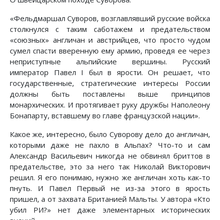
«Фельдмаршал Суворов, возглавлявший русские войска
столкнулся с таким саботажем и предательством
«союзных» англичан и австрийцев, что просто чудом
сумел спасти вверенную ему армию, проведя ее через
неприступные альпийские вершины. Русский
император Павел I был в ярости. Он решает, что
государственные, стратегические интересы России
должны быть поставлены выше принципов
монархических. И протягивает руку дружбы Наполеону
Бонапарту, вставшему во главе французской нации».
Какое же, интересно, было Суворову дело до англичан,
которыми даже не пахло в Альпах? Что-то и сам
Александр Васильевич никогда не обвинял бриттов в
предательстве, это за него так Николай Викторович
решил. Я его понимаю, нужно же англичан хоть как-то
пнуть. И Павел Первый не из-за этого в ярость
пришел, а от захвата Британией Мальты. У автора «Кто
убил РИ?» нет даже элементарных исторических