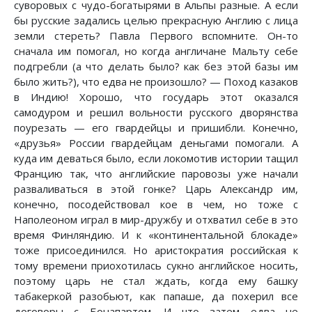
суворовых с чудо-богатырями в Альпы разные. А если
бы русские задались целью прекрасную Англию с лица
земли стереть? Павла Первого вспомните. Он-то
сначала им помогал, но когда англичане Мальту себе
подгребли (а что делать было? как без этой базы им
было жить?), что едва не произошло? — Поход казаков
в Индию! Хорошо, что государь этот оказался
самодуром и решил вольности русского дворянства
поурезать — его гвардейцы и пришибли. Конечно,
«друзья» России гвардейцам деньгами помогали. А
куда им деваться было, если локомотив истории тащил
Францию так, что английские паровозы уже начали
разваливаться в этой гонке? Царь Александр им,
конечно, посодействовал кое в чем, но тоже с
Наполеоном играл в мир-дружбу и отхватил себе в это
время Финляндию. И к «континентальной блокаде»
тоже присоединился. Но аристократия российская к
тому времени приохотилась сукно английское носить,
поэтому царь не стал ждать, когда ему башку
табакеркой разобьют, как папаше, да похерил все
договоры с Бонапартом. И что затем едва не