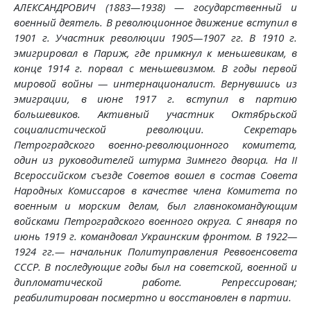
АЛЕКСАНДРОВИЧ (1883—1938) — государственный и
военный деятель. В революционное движение вступил в
1901 г. Участник революции 1905—1907 гг. В 1910 г.
эмигрировал в Париж, где примкнул к меньшевикам, в
конце 1914 г. порвал с меньшевизмом. В годы первой
мировой войны — интернационалист. Вернувшись из
эмиграции, в июне 1917 г. вступил в партию
большевиков. Активный участник Октябрьской
социалистической революции. Секретарь
Петроградского военно-революционного комитета,
один из руководителей штурма Зимнего дворца. На II
Всероссийском съезде Советов вошел в состав Совета
Народных Комиссаров в качестве члена Комитета по
военным и морским делам, был главнокомандующим
войсками Петроградского военного округа. С января по
июнь 1919 г. командовал Украинским фронтом. В 1922—
1924 гг.— начальник Политуправления Реввоенсовета
СССР. В последующие годы был на советской, военной и
дипломатической работе. Репрессирован;
реабилитирован посмертно и восстановлен в партии.