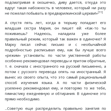
подсматривая в окошечко, диву дается, откуда это
вдруг такая набожность в человеке, который ни разу
[11]
не пожелал побывать в предварилкинской церкви!»
А спустя пять лет, когда в тюрьму попадает его
младшая сестра Мария, он пишет ей: «Как-то ты
поживаешь? Надеюсь, наладила уже более
правильный режим, который так важен в одиночке? Я
Марку писал сейчас письмо и с необычайной
подробностью расписывал ему, как бы лучше всего
«режим» установить: по части умственной работы
особенно рекомендовал переводы и притом обратные,
т. е. сначала с иностранного на русский письменно, а
потом с русского перевода опять на иностранный. Я
вынес из своего опыта, что это самый рациональный
способ изучения языка. А по части физической
усиленно рекомендовал ему, и повторяю то же тебе,
гимнастику ежедневную и обтирания. В одиночке это
прямо необходимо.
...Советую еще распределить правильно занятия по