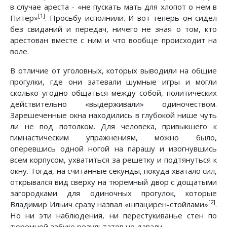
в случае ареста - «не пускать мать для хлопот о нем в
[1]
Питер»
. Просьбу исполнили. И вот теперь он сидел
без свиданий и передач, ничего не зная о том, кто
арестован вместе с ним и что вообще происходит на
воле.
В отличие от уголовных, которых выводили на общие
прогулки, где они затевали шумные игры и могли
сколько угодно общаться между собой, политических
действительно «выдерживали» одиночеством.
Зарешеченные окна находились в глубокой нише чуть
ли не под потолком. Для человека, привыкшего к
гимнастическим упражнениям, можно было,
оперевшись одной ногой на парашу и изогнувшись
всем корпусом, ухватиться за решетку и подтянуться к
окну. Тогда, на считанные секунды, покуда хватало сил,
открывался вид сверху на тюремный двор с дощатыми
загородками для одиночных прогулок, которые
[2]
Владимир Ильич сразу назвал «шпацирен-стойлами»
.
Но ни эти наблюдения, ни перестукиванье стен по
тюремной азбуке результатов не давали.