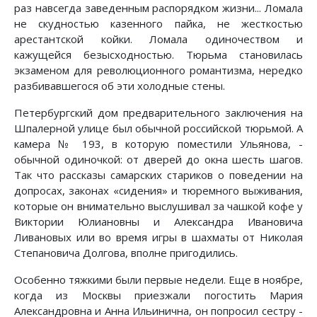
раз навсегда заведенным распорядком жизни... Ломала
не скудностью казенного пайка, не жесткостью
арестантской койки. Ломала одиночеством и
кажущейся безысходностью. Тюрьма становилась
экзаменом для революционного романтизма, нередко
разбивавшегося об эти холодные стены.
Петербургский дом предварительного заключения на
Шпалерной улице был обычной российской тюрьмой. А
камера № 193, в которую поместили Ульянова, -
обычной одиночкой: от дверей до окна шесть шагов.
Так что рассказы самарских стариков о поведении на
допросах, законах «сидения» и тюремного выживания,
которые он внимательно выслушивал за чашкой кофе у
Виктории Юлиановны и Александра Ивановича
Ливановых или во время игры в шахматы от Николая
Степановича Долгова, вполне пригодились.
Особенно тяжкими были первые недели. Еще в ноябре,
когда из Москвы приезжали погостить Мария
Александровна и Анна Ильинична, он попросил сестру -