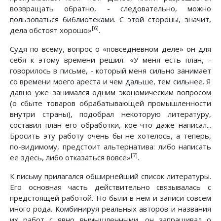
возвращать обратно, - следовательно, можно
пользоваться библиотеками. С этой стороны, значит,
[6]
дела обстоят хорошо»
.
Судя по всему, вопрос о «повседневном деле» он для
себя к этому времени решил. «У меня есть план, -
говорилось в письме, - который меня сильно занимает
со времени моего ареста и чем дальше, тем сильнее. Я
давно уже занимался одним экономическим вопросом
(о сбыте товаров обрабатывающей промышленности
внутри страны), подобрал некоторую литературу,
составил план его обработки, кое-что даже написал...
Бросить эту работу очень бы не хотелось, а теперь,
по-видимому, предстоит альтернатива: либо написать
[7]
ее здесь, либо отказаться вовсе»
.
К письму прилагался обширнейший список литературы.
Его основная часть действительно связывалась с
предстоящей работой. Но были в нем и записи совсем
иного рода. Комбинируя реальных авторов и названия
их работ с явно вымышленными, он запрашивал о