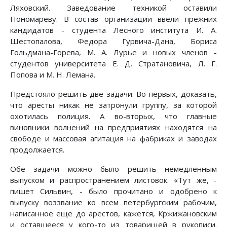
Ляховский. Заведование техникой оставили
Пономареву. В состав организации ввели прежних
кандидатов - студента Лесного института И. А.
Шестопалова, Федора Гурвича-Дана, Бориса
Гольдмана-Горева, М. А. Лурье и новых членов -
студентов университета Е. Д. Стратановича, Л. Г.
Попова и М. Н. Лемана.
Предстояло решить две задачи. Во-первых, доказать,
что аресты никак не затронули группу, за которой
охотилась полиция. А во-вторых, что главные
виновники волнений на предприятиях находятся на
свободе и массовая агитация на фабриках и заводах
продолжается.
Обе задачи можно было решить немедленным
выпуском и распространением листовок. «Тут же, -
пишет Сильвин, - было прочитано и одобрено к
выпуску воззвание ко всем петербургским рабочим,
написанное еще до арестов, кажется, Кржижановским
и оставшееся у кого-то из товарищей в рукописи.