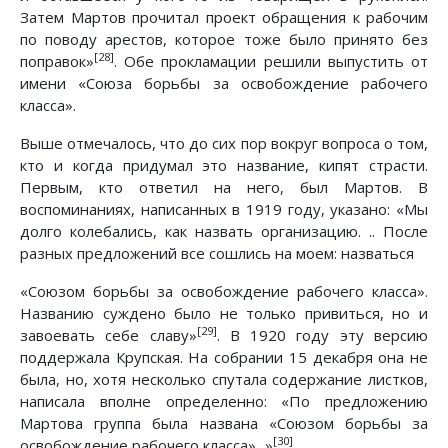
Затем Мартов прочитал проект обращения к рабочим
по поводу арестов, которое тоже было принято без
[28]
поправок»
. Обе прокламации решили выпустить от
имени «Союза борьбы за освобождение рабочего
класса».
Выше отмечалось, что до сих пор вокруг вопроса о том,
кто и когда придумал это название, кипят страсти.
Первым, кто ответил на него, был Мартов. В
воспоминаниях, написанных в 1919 году, указано: «Мы
долго колебались, как назвать организацию. .. После
разных предложений все сошлись на моем: назваться
«Союзом борьбы за освобождение рабочего класса».
Названию суждено было не только привиться, но и
[29]
завоевать себе славу»
. В 1920 году эту версию
поддержала Крупская. На собрании 15 декабря она не
была, но, хотя несколько спутала содержание листков,
написала вполне определенно: «По предложению
Мартова группа была названа «Союзом борьбы за
[30]
освобождение рабочего класса»...»