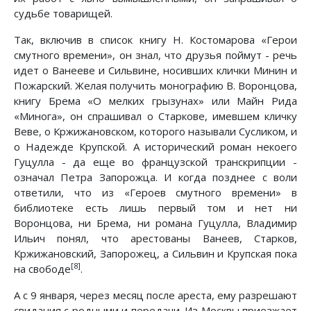
судьбе товарищей.
Так, включив в список книгу Н. Костомарова «Герои
смутного времени», он знал, что друзья поймут - речь
идет о Ванееве и Сильвине, носивших клички Минин и
Пожарский. Желая получить монографию В. Воронцова,
книгу Брема «О мелких грызунах» или Майн Рида
«Минога», он спрашивал о Старкове, имевшем кличку
Веве, о Кржижановском, которого называли Сусликом, и
о Надежде Крупской. А исторический роман некоего
Гуцулла - да еще во французской транскрипции -
означал Петра Запорожца. И когда позднее с воли
ответили, что из «Героев смутного времени» в
библиотеке есть лишь первый том и нет ни
Воронцова, ни Брема, ни романа Гуцулла, Владимир
Ильич понял, что арестованы Ванеев, Старков,
Кржижановский, Запорожец, а Сильвин и Крупская пока
[8]
на свободе
.
А с 9 января, через месяц после ареста, ему разрешают
свидания с родными и передачи. Из Москвы приезжает