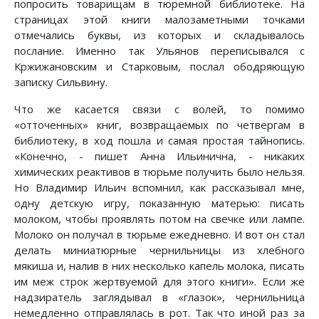
попросить товарищам в тюремной библиотеке. На
страницах этой книги малозаметными точками
отмечались буквы, из которых и складывалось
послание. Именно так Ульянов переписывался с
Кржижановским и Старковым, послал ободряющую
записку Сильвину.
Что же касается связи с волей, то помимо
«отточенных» книг, возвращаемых по четвергам в
библиотеку, в ход пошла и самая простая тайнопись.
«Конечно, - пишет Анна Ильинична, - никаких
химических реактивов в тюрьме получить было нельзя.
Но Владимир Ильич вспомнил, как рассказывал мне,
одну детскую игру, показанную матерью: писать
молоком, чтобы проявлять потом на свечке или лампе.
Молоко он получал в тюрьме ежедневно. И вот он стал
делать миниатюрные чернильницы из хлебного
мякиша и, налив в них несколько капель молока, писать
им меж строк жертвуемой для этого книги». Если же
надзиратель заглядывал в «глазок», чернильница
немедленно отправлялась в рот. Так что иной раз за