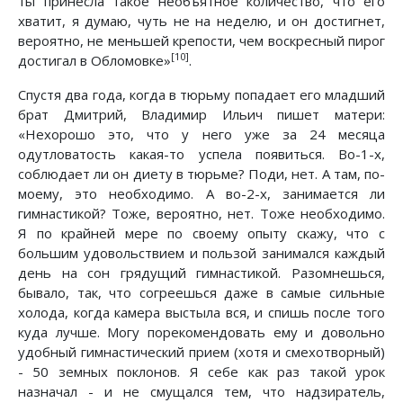
ты принесла такое необъятное количество, что его
хватит, я думаю, чуть не на неделю, и он достигнет,
вероятно, не меньшей крепости, чем воскресный пирог
[10]
достигал в Обломовке»
.
Спустя два года, когда в тюрьму попадает его младший
брат Дмитрий, Владимир Ильич пишет матери:
«Нехорошо это, что у него уже за 24 месяца
одутловатость какая-то успела появиться. Во-1-х,
соблюдает ли он диету в тюрьме? Поди, нет. А там, по-
моему, это необходимо. А во-2-х, занимается ли
гимнастикой? Тоже, вероятно, нет. Тоже необходимо.
Я по крайней мере по своему опыту скажу, что с
большим удовольствием и пользой занимался каждый
день на сон грядущий гимнастикой. Разомнешься,
бывало, так, что согреешься даже в самые сильные
холода, когда камера выстыла вся, и спишь после того
куда лучше. Могу порекомендовать ему и довольно
удобный гимнастический прием (хотя и смехотворный)
- 50 земных поклонов. Я себе как раз такой урок
назначал - и не смущался тем, что надзиратель,