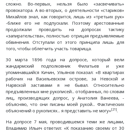
сложно. Во-первых, нельзя было «засвечивать»
провокатора. А во-вторых, о деятельности «стариков»
Михайлов знал, как говорится, лишь из «третьих рук»
-ближе его не подпускали. Поэтому арестованные
продолжали проводить на допросах тактику
«запирательства», полностью отрицая предъявляемые
обвинения. Отступали от этого принципа лишь для
того, чтобы облегчить участь товарища.
30 марта 1896 года на допросе, который вели
жандармский подполковник Филатьев и уже
упоминавшийся Кичин, Ульянов показал: «В квартирах
рабочих на Васильевском острове, за Невской и
Нарвской заставами я не бывал. Относительно
предъявленных мне рукописей... отобранных, по словам
лиц, производящих допрос, у Анатолия Ванеева, -
объясняю, что они писаны моей рукой... Фактических
[21]
объяснений о рукописях... я представить не могу»
.
На допросе 7 мая, проводившемся теми же лицами,
Владимир Ильич ответил: «К показанию своему от 30