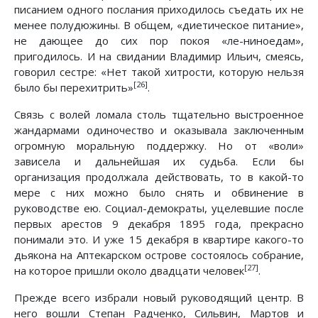
писанием одного послания приходилось съедать их не
менее полудюжины. В общем, «диетическое питание»,
не дающее до сих пор покоя «ле-ниноедам»,
пригодилось. И на свидании Владимир Ильич, смеясь,
говорил сестре: «Нет такой хитрости, которую нельзя
[26]
было бы перехитрить»
.
Связь с волей ломала столь тщательно выстроенное
жандармами одиночество и оказывала заключенным
огромную моральную поддержку. Но от «воли»
зависела и дальнейшая их судьба. Если бы
организация продолжала действовать, то в какой-то
мере с них можно было снять и обвинение в
руководстве ею. Социал-демократы, уцелевшие после
первых арестов 9 декабря 1895 года, прекрасно
понимали это. И уже 15 декабря в квартире какого-то
дьякона на Аптекарском острове состоялось собрание,
[27]
на которое пришли около двадцати человек
.
Прежде всего избрали новый руководящий центр. В
него вошли Степан Радченко, Сильвин, Мартов и