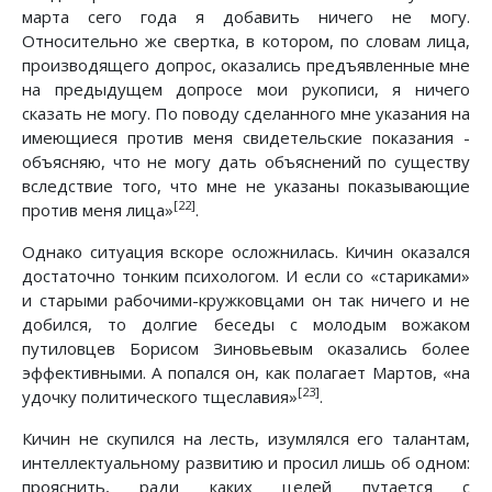
марта сего года я добавить ничего не могу.
Относительно же свертка, в котором, по словам лица,
производящего допрос, оказались предъявленные мне
на предыдущем допросе мои рукописи, я ничего
сказать не могу. По поводу сделанного мне указания на
имеющиеся против меня свидетельские показания -
объясняю, что не могу дать объяснений по существу
вследствие того, что мне не указаны показывающие
[22]
против меня лица»
.
Однако ситуация вскоре осложнилась. Кичин оказался
достаточно тонким психологом. И если со «стариками»
и старыми рабочими-кружковцами он так ничего и не
добился, то долгие беседы с молодым вожаком
путиловцев Борисом Зиновьевым оказались более
эффективными. А попался он, как полагает Мартов, «на
[23]
удочку политического тщеславия»
.
Кичин не скупился на лесть, изумлялся его талантам,
интеллектуальному развитию и просил лишь об одном:
прояснить, ради каких целей путается с