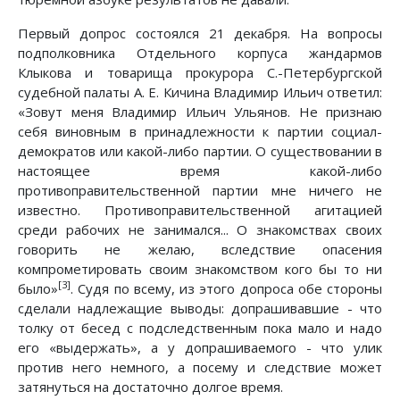
Первый допрос состоялся 21 декабря. На вопросы
подполковника Отдельного корпуса жандармов
Клыкова и товарища прокурора С.-Петербургской
судебной палаты А. Е. Кичина Владимир Ильич ответил:
«Зовут меня Владимир Ильич Ульянов. Не признаю
себя виновным в принадлежности к партии социал-
демократов или какой-либо партии. О существовании в
настоящее время какой-либо
противоправительственной партии мне ничего не
известно. Противоправительственной агитацией
среди рабочих не занимался... О знакомствах своих
говорить не желаю, вследствие опасения
компрометировать своим знакомством кого бы то ни
[3]
было»
. Судя по всему, из этого допроса обе стороны
сделали надлежащие выводы: допрашивавшие - что
толку от бесед с подследственным пока мало и надо
его «выдержать», а у допрашиваемого - что улик
против него немного, а посему и следствие может
затянуться на достаточно долгое время.