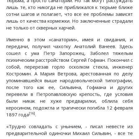
тюрьма, а просто санаторий. Но так могут рассуждать
лишь те, кто никогда не приближался к тюрьме ближе
сотни шагов и полагает, что все ее проблемы зависят
лишь от качества кормежки. Но заключенные страдали
не только от скверных харчей.
Именно в этом «санатории», имея и свидания, и
передачи, получил чахотку Анатолий Ванеев. Здесь
сошел с ума Петр Запорожец. Заболел тяжелым
психическим расстройством Сергей Гофман. Покончил с
собой, перерезав горло осколком стекла, инженер
Костромин. А Мария Ветрова, арестованная по делу
упоминавшейся выше народовольческой типографии,
после того как ее, Сильвина, Гофмана и других
перевели в Петропавловскую крепость, где условия
были никак не хуже предварилки, облила себя
керосином, подожгла и трагически погибла 12 февраля
[16]
1897 года
.
«Трудно совладать с унынием, - писал невесте из
предварительной одиночки Михаил Сильвин, - все те