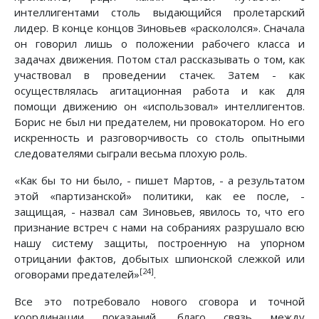
интеллигентами столь выдающийся пролетарский
лидер. В конце концов Зиновьев «раскололся». Сначала
он говорил лишь о положении рабочего класса и
задачах движения. Потом стал рассказывать о том, как
участвовал в проведении стачек. Затем - как
осуществлялась агитационная работа и как для
помощи движению он «использовал» интеллигентов.
Борис не был ни предателем, ни провокатором. Но его
искренность и разговорчивость со столь опытными
следователями сыграли весьма плохую роль.
«Как бы то ни было, - пишет Мартов, - а результатом
этой «партизанской» политики, как ее после, -
защищая, - назвал сам Зиновьев, явилось то, что его
признание встреч с нами на собраниях разрушало всю
нашу систему защиты, построенную на упорном
отрицании фактов, добытых шпионской слежкой или
[24]
оговорами предателей»
.
Все это потребовало нового сговора и точной
координации показаний, благо связь между