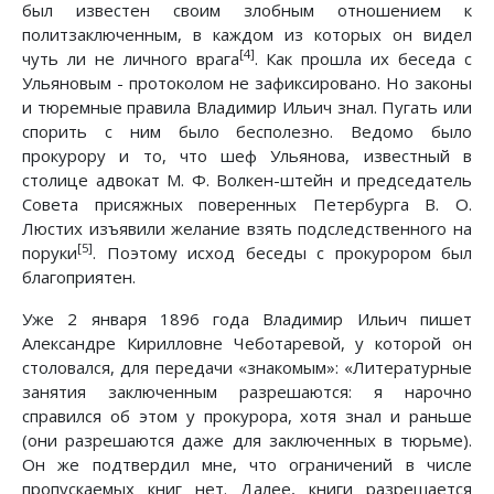
был известен своим злобным отношением к
политзаключенным, в каждом из которых он видел
[4]
чуть ли не личного врага
. Как прошла их беседа с
Ульяновым - протоколом не зафиксировано. Но законы
и тюремные правила Владимир Ильич знал. Пугать или
спорить с ним было бесполезно. Ведомо было
прокурору и то, что шеф Ульянова, известный в
столице адвокат М. Ф. Волкен-штейн и председатель
Совета присяжных поверенных Петербурга В. О.
Люстих изъявили желание взять подследственного на
[5]
поруки
. Поэтому исход беседы с прокурором был
благоприятен.
Уже 2 января 1896 года Владимир Ильич пишет
Александре Кирилловне Чеботаревой, у которой он
столовался, для передачи «знакомым»: «Литературные
занятия заключенным разрешаются: я нарочно
справился об этом у прокурора, хотя знал и раньше
(они разрешаются даже для заключенных в тюрьме).
Он же подтвердил мне, что ограничений в числе
пропускаемых книг нет. Далее, книги разрешается