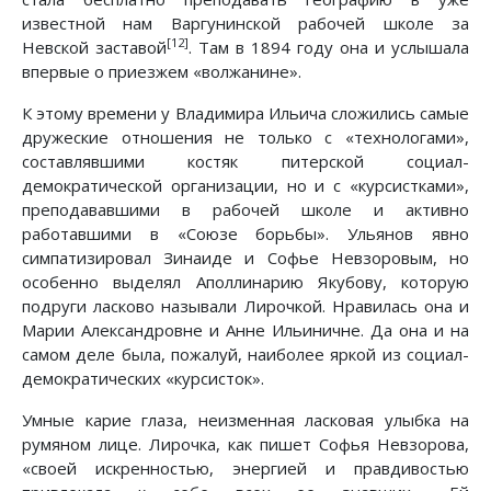
известной нам Варгунинской рабочей школе за
[12]
Невской заставой
. Там в 1894 году она и услышала
впервые о приезжем «волжанине».
К этому времени у Владимира Ильича сложились самые
дружеские отношения не только с «технологами»,
составлявшими костяк питерской социал-
демократической организации, но и с «курсистками»,
преподававшими в рабочей школе и активно
работавшими в «Союзе борьбы». Ульянов явно
симпатизировал Зинаиде и Софье Невзоровым, но
особенно выделял Аполлинарию Якубову, которую
подруги ласково называли Лирочкой. Нравилась она и
Марии Александровне и Анне Ильиничне. Да она и на
самом деле была, пожалуй, наиболее яркой из социал-
демократических «курсисток».
Умные карие глаза, неизменная ласковая улыбка на
румяном лице. Лирочка, как пишет Софья Невзорова,
«своей искренностью, энергией и правдивостью