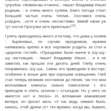
сугробах. «Живем мы отлично, - пишет Владимир Ильич
родным, - и очень много гуляем, благо погода стоит
большей частью очень теплая... Охотимся очень
усердно, ...хотя и очень несчастливо. Зимой какая уж
[27]
тут охота! Прогулки зато приятные»
.
Гулять приходилось много и потому, что дома у хозяев
- Зыряновых, по случаю праздников, мужики
напивались крепко и все норовили усадить за стол и
«дорогих гостей». «Праздники были нынче в Шу-шу-
шу настоящие, - пишет Владимир Ильич, - и я не
заметил, как прошли эти десять дней. Глебу очень
понравилась Шу-ша... Саяны его приводили в восторг,
особенно в ясные дни при хорошем освещении. Глеб
стал теперь великим охотником до пения, так что мои
молчаливые комнаты сильно повеселели с его
приездом и опять затихли с отъездом. Но у него не
имеется нот и песен». И, вспоминая алакаевские
вечера, он просит мать: «У нас ведь немало было,
кажись, этой дряни (от тех времен, когда мы, бывало,