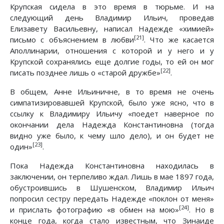
Крупская сидела в это время в тюрьме. И на
следующий день Владимир Ильич, проведав
Елизавету Васильевну, написал Надежде «химией»
[21]
письмо с объяснением в любви
. Что же касается
Аполлинарии, отношения с которой и у него и у
Крупской сохранялись еще долгие годы, то ей он мог
[22]
писать позднее лишь о «старой дружбе»
.
В общем, Анне Ильиничне, в то время не очень
симпатизировавшей Крупской, было уже ясно, что в
ссылку к Владимиру Ильичу «поедет наверное по
окончании дела Надежда Константиновна (тогда
видно уже было, к чему шло дело), и он будет не
[23]
один»
.
Пока Надежда Константиновна находилась в
заключении, он терпеливо ждал. Лишь в мае 1897 года,
обустроившись в Шушенском, Владимир Ильич
попросил сестру передать Надежде «поклон от меня»
[24]
и прислать фотографию «в обмен на мою»
. Но в
конце года, когда стало известным, что Зинаиде