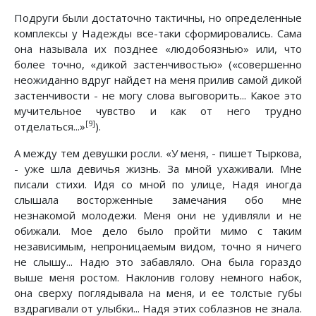
Подруги были достаточно тактичны, но определенные
комплексы у Надежды все-таки сформировались. Сама
она называла их позднее «людобоязнью» или, что
более точно, «дикой застенчивостью» («совершенно
неожиданно вдруг найдет на меня прилив самой дикой
застенчивости - не могу слова выговорить... Какое это
мучительное чувство и как от него трудно
[9]
отделаться...»
).
А между тем девушки росли. «У меня, - пишет Тыркова,
- уже шла девичья жизнь. За мной ухаживали. Мне
писали стихи. Идя со мной по улице, Надя иногда
слышала восторженные замечания обо мне
незнакомой молодежи. Меня они не удивляли и не
обижали. Мое дело было пройти мимо с таким
независимым, непроницаемым видом, точно я ничего
не слышу... Надю это забавляло. Она была гораздо
выше меня ростом. Наклонив голову немного набок,
она сверху поглядывала на меня, и ее толстые губы
вздрагивали от улыбки... Надя этих соблазнов не знала.