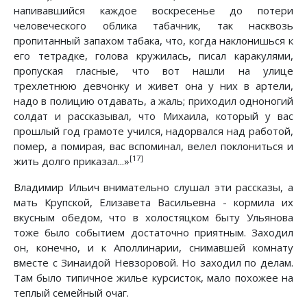
напивавшийся каждое воскресенье до потери
человеческого облика табачник, так насквозь
пропитанный запахом табака, что, когда наклонишься к
его тетрадке, голова кружилась, писал каракулями,
пропуская гласные, что вот нашли на улице
трехлетнюю девчонку и живет она у них в артели,
надо в полицию отдавать, а жаль; приходил одноногий
солдат и рассказывал, что Михаила, который у вас
прошлый год грамоте учился, надорвался над работой,
помер, а помирая, вас вспоминал, велел поклониться и
[17]
жить долго приказал...»
Владимир Ильич внимательно слушал эти рассказы, а
мать Крупской, Елизавета Васильевна - кормила их
вкусным обедом, что в холостяцком быту Ульянова
тоже было событием достаточно приятным. Заходил
он, конечно, и к Аполлинарии, снимавшей комнату
вместе с Зинаидой Невзоровой. Но заходил по делам.
Там было типичное жилье курсисток, мало похожее на
теплый семейный очаг.