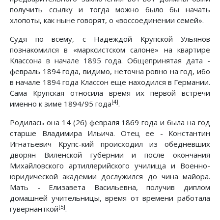
получить ссылку и тогда можно было бы начать
хлопоты, как ныне говорят, о «воссоединении семей».
Судя по всему, с Надеждой Крупской Ульянов
познакомился в «марксистском салоне» на квартире
Классона в начале 1895 года. Общепринятая дата -
февраль 1894 года, видимо, неточна ровно на год, ибо
в начале 1894 года Классон еще находился в Германии.
Сама Крупская относила время их первой встречи
[4]
именно к зиме 1894/95 года
.
Родилась она 14 (26) февраля 1869 года и была на год
старше Владимира Ильича. Отец ее - Константин
Игнатьевич Крупс-кий происходил из обедневших
дворян Виленской губернии и после окончания
Михайловского артиллерийского училища и Военно-
юридической академии дослужился до чина майора.
Мать - Елизавета Васильевна, получив диплом
домашней учительницы, время от времени работала
[5]
гувернанткой
.