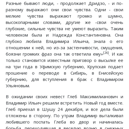
Разные бывают люди, - продолжает Дридзо, - и по-
разному выражают они свои чувства. Одни - свои
мелкие чувства выражают громко и шумно,
высокопарными словами, другие же -свои очень
глубокие, сильные чувства не умеют выразить. Таким
человеком была и Надежда Константиновна. Она
глубоко любила Владимира Ильича, знала о его
отношении к ней, но из-за застенчивости, смущения,
[26]
боязни громких фраз она так ответила ему»
. И как
только становится известным приговор о высылке ее
на три года в Уфимскую губернию, Крупская подает
прошение о переводе в Сибирь, в Енисейскую
губернию, для вступления в брак с Владимиром
Ульяновым.
В ожидании своих невест Глеб Максимилианович и
Владимир Ильич решили встретить Новый год вместе.
Глеб приехал в Шушу 24 декабря, и все дела были
отложены в сторону. По утрам Владимир выталкивал
любившего поспать Глеба во двор и начиналась
борьба, переходившая в веселую возню в снежных