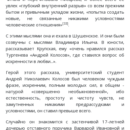
увлек «глубокий внутренний разрыв» со всем прежним
бытом и привычным укладом жизни, «попытка создать
новые, не связанные никакими условностями
[33]
человеческие отношения»
.
С этими мыслями она и ехала в Шушенское. И они были
созвучны с мыслями Владимира Ильича. В юности,
рассказывает Крупская, ему «очень нравился рассказ
Тургенева «Андрей Колосов», где ставился вопрос об
искренности в любви...».
Герой этого рассказа, университетский студент
Андрей Николаевич Колосов был человеком чуждым
фразе, искренним, полным молодых сил, в общем -
натурой «совершенно необыкновенной», ибо
естественность, простоту и чистоту чувств, не
замутненных никакими предрассудками и
условностями, он ставил превыше всего.
Случайно он знакомится с застенчивой 17-летней
дочерью отставного поручика Варварой Ивановной и