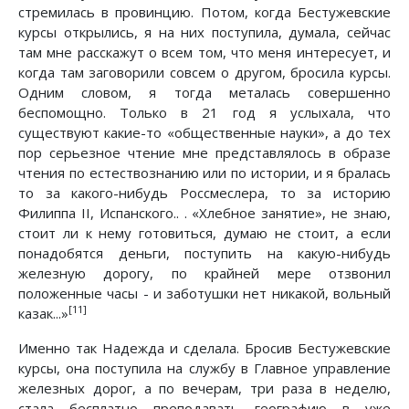
стремилась в провинцию. Потом, когда Бестужевские
курсы открылись, я на них поступила, думала, сейчас
там мне расскажут о всем том, что меня интересует, и
когда там заговорили совсем о другом, бросила курсы.
Одним словом, я тогда металась совершенно
беспомощно. Только в 21 год я услыхала, что
существуют какие-то «общественные науки», а до тех
пор серьезное чтение мне представлялось в образе
чтения по естествознанию или по истории, и я бралась
то за какого-нибудь Россмеслера, то за историю
Филиппа II, Испанского.. . «Хлебное занятие», не знаю,
стоит ли к нему готовиться, думаю не стоит, а если
понадобятся деньги, поступить на какую-нибудь
железную дорогу, по крайней мере отзвонил
положенные часы - и заботушки нет никакой, вольный
[11]
казак...»
Именно так Надежда и сделала. Бросив Бестужевские
курсы, она поступила на службу в Главное управление
железных дорог, а по вечерам, три раза в неделю,
стала бесплатно преподавать географию в уже