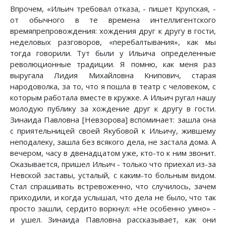
Впрочем, «Ильич требовал отказа, - пишет Крупская, -
от обычного в те времена интеллигентского
времяпрепровождения: хождения друг к другу в гости,
неделовых разговоров, «перебалтывания», как мы
тогда говорили. Тут были у Ильича определенные
революционные традиции. Я помню, как меня раз
выругала Лидия Михайловна Книпович, старая
народоволка, за то, что я пошла в театр с человеком, с
которым работала вместе в кружке. А Ильич ругал нашу
молодую публику за хождение друг к другу в гости.
Зинаида Павловна [Невзорова] вспоминает: зашла она
с приятельницей своей Якубовой к Ильичу, жившему
неподалеку, зашла без всякого дела, не застала дома. А
вечером, часу в двенадцатом уже, кто-то к ним звонит.
Оказывается, пришел Ильич - только что приехал из-за
Невской заставы, усталый, с каким-то больным видом.
Стал спрашивать встревоженно, что случилось, зачем
приходили, и когда услышал, что дела не было, что так
просто зашли, сердито воркнул: «Не особенно умно» -
и ушел. Зинаида Павловна рассказывает, как они