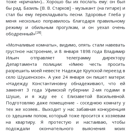
тоже «кричали»)... Хорошо бы их послать ему: он был
бы рад. Базиль [В. В. Старков] - музыкант (на гитаре) и
стал бы ему перекладывать песни. Здоровье Глеба у
меня несколько поправилось благодаря правильному
режиму и обильным прогулкам, и он уехал очень
[28]
ободренный»
.
«Молчаливые комнаты», видимо, опять стали навевать
грустное настроение, и 8 января 1898 года Владимир
Ильич отправляет телеграмму директору
Департамента полиции: «Имею честь просить
разрешить моей невесте Надежде Крупской переезд в
село Шушенское». А уже 24 января он пишет матери:
«Надежду Константиновну обнадеживают, что ей
заменят 3 года Уфимской губернии 2-мя годами в
Шуше, и я жду ее с Елизаветой Васильевной.
Подготовляю даже помещение - соседнюю комнату у
тех же хозяев... Выходит у нас забавная конкуренция
со здешним попом, который тоже просится к хозяевам
на квартиру. Я протестую и настаиваю, чтобы
подождали окончательного выяснения моих