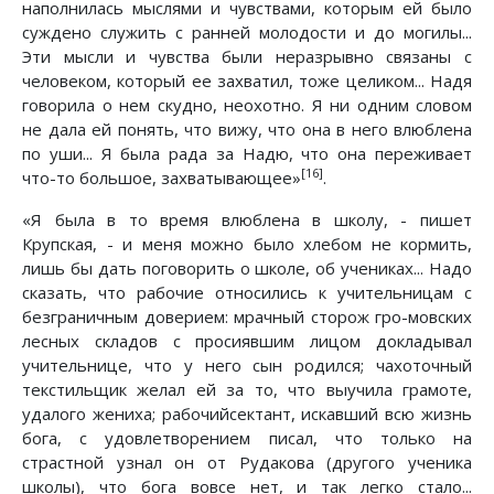
наполнилась мыслями и чувствами, которым ей было
суждено служить с ранней молодости и до могилы...
Эти мысли и чувства были неразрывно связаны с
человеком, который ее захватил, тоже целиком... Надя
говорила о нем скудно, неохотно. Я ни одним словом
не дала ей понять, что вижу, что она в него влюблена
по уши... Я была рада за Надю, что она переживает
[16]
что-то большое, захватывающее»
.
«Я была в то время влюблена в школу, - пишет
Крупская, - и меня можно было хлебом не кормить,
лишь бы дать поговорить о школе, об учениках... Надо
сказать, что рабочие относились к учительницам с
безграничным доверием: мрачный сторож гро-мовских
лесных складов с просиявшим лицом докладывал
учительнице, что у него сын родился; чахоточный
текстильщик желал ей за то, что выучила грамоте,
удалого жениха; рабочийсектант, искавший всю жизнь
бога, с удовлетворением писал, что только на
страстной узнал он от Рудакова (другого ученика
школы), что бога вовсе нет, и так легко стало...