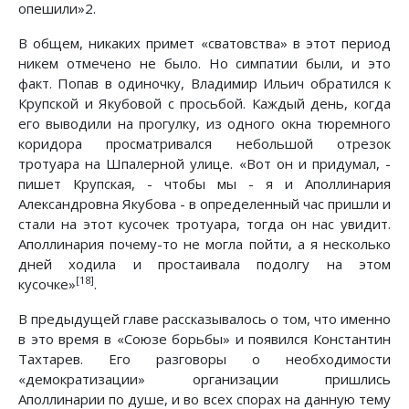
опешили»2.
В общем, никаких примет «сватовства» в этот период
никем отмечено не было. Но симпатии были, и это
факт. Попав в одиночку, Владимир Ильич обратился к
Крупской и Якубовой с просьбой. Каждый день, когда
его выводили на прогулку, из одного окна тюремного
коридора просматривался небольшой отрезок
тротуара на Шпалерной улице. «Вот он и придумал, -
пишет Крупская, - чтобы мы - я и Аполлинария
Александровна Якубова - в определенный час пришли и
стали на этот кусочек тротуара, тогда он нас увидит.
Аполлинария почему-то не могла пойти, а я несколько
дней ходила и простаивала подолгу на этом
[18]
кусочке»
.
В предыдущей главе рассказывалось о том, что именно
в это время в «Союзе борьбы» и появился Константин
Тахтарев. Его разговоры о необходимости
«демократизации» организации пришлись
Аполлинарии по душе, и во всех спорах на данную тему