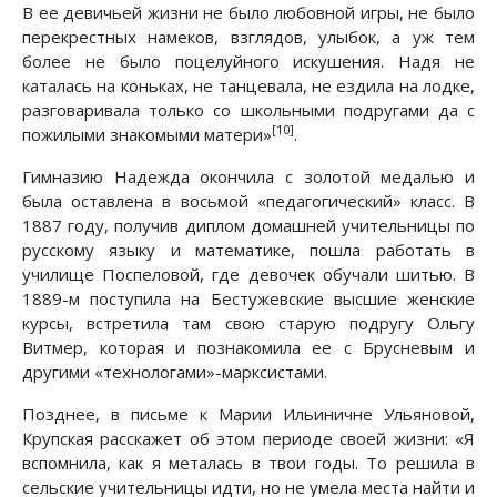
В ее девичьей жизни не было любовной игры, не было
перекрестных намеков, взглядов, улыбок, а уж тем
более не было поцелуйного искушения. Надя не
каталась на коньках, не танцевала, не ездила на лодке,
разговаривала только со школьными подругами да с
[10]
пожилыми знакомыми матери»
.
Гимназию Надежда окончила с золотой медалью и
была оставлена в восьмой «педагогический» класс. В
1887 году, получив диплом домашней учительницы по
русскому языку и математике, пошла работать в
училище Поспеловой, где девочек обучали шитью. В
1889-м поступила на Бестужевские высшие женские
курсы, встретила там свою старую подругу Ольгу
Витмер, которая и познакомила ее с Брусневым и
другими «технологами»-марксистами.
Позднее, в письме к Марии Ильиничне Ульяновой,
Крупская расскажет об этом периоде своей жизни: «Я
вспомнила, как я металась в твои годы. То решила в
сельские учительницы идти, но не умела места найти и