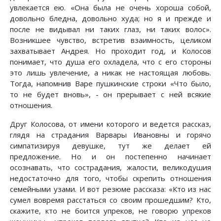
увлекается ею. «Она была не очень хороша собой,
довольно бледна, довольно худа; но я и прежде и
после не видывал ни таких глаз, ни таких волос».
Возникшее чувство, встретив взаимность, целиком
захватывает Андрея. Но проходит год, и Колосов
понимает, что душа его охладела, что с его стороны
это лишь увлечение, а никак не настоящая любовь.
Тогда, напомнив Варе пушкинские строки «Что было,
то не будет вновь», - он прерывает с ней всякие
отношения.
Друг Колосова, от имени которого и ведется рассказ,
глядя на страдания Варвары Ивановны и горячо
симпатизируя девушке, тут же делает ей
предложение. Но и он постепенно начинает
осознавать, что сострадания, жалости, великодушия
недостаточно для того, чтобы скрепить отношения
семейными узами. И вот резюме рассказа: «Кто из нас
сумел вовремя расстаться со своим прошедшим? Кто,
скажите, кто не боится упреков, не говорю упреков