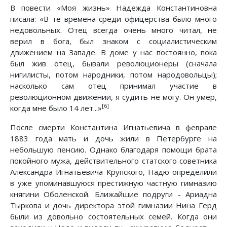
В повести «Моя жизнь» Надежда Константиновна
писала: «В те времена среди офицерства было много
недовольных. Отец всегда очень много читал, не
верил в бога, был знаком с социалистическим
движением на Западе. В доме у нас постоянно, пока
был жив отец, бывали революционеры (сначала
нигилисты, потом народники, потом народовольцы);
насколько сам отец принимал участие в
революционном движении, я судить не могу. Он умер,
[6]
когда мне было 14 лет...»
После смерти Константина Игнатьевича в феврале
1883 года мать и дочь жили в Петербурге на
небольшую пенсию. Однако благодаря помощи брата
покойного мужа, действительного статского советника
Александра Игнатьевича Крупского, Надю определили
в уже упоминавшуюся престижную частную гимназию
княгини Оболенской. Ближайшие подруги - Ариадна
Тыркова и дочь директора этой гимназии Нина Герд
были из довольно состоятельных семей. Когда они