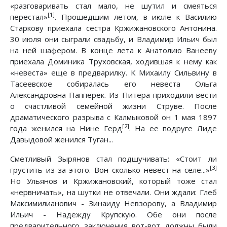
«разговаривать стал мало, не шутил и смеяться
[1]
перестал»
. Прошедшим летом, в июле к Василию
Старкову приехала сестра Кржижановского Антонина.
30 июля они сыграли свадьбу, и Владимир Ильич был
на ней шафером. В конце лета к Анатолию Ванееву
приехала Доминика Труховская, ходившая к нему как
«невеста» еще в предварилку. К Михаилу Сильвину в
Тасеевское собиралась его невеста Ольга
Александровна Папперек. Из Питера приходили вести
о счастливой семейной жизни Струве. После
драматического разрыва с Калмыковой он 1 мая 1897
[2]
года женился на Нине Герд
. На ее подруге Лиде
Давыдовой женился Туган...
Сметливый Зырянов стал подшучивать: «Стоит ли
[3]
грустить из-за этого. Вон сколько невест на селе...»
Но Ульянов и Кржижановский, который тоже стал
«нервничать», на шутки не отвечали. Они ждали: Глеб
Максимилианович - Зинаиду Невзорову, а Владимир
Ильич - Надежду Крупскую. Обе они после
предварительного заключения вот-вот должны были