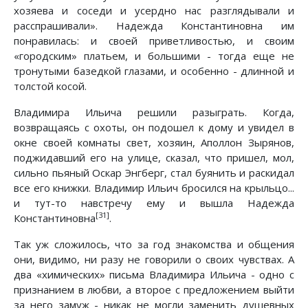
хозяева и соседи и усердно нас разглядывали и
расспрашивали». Надежда Константиновна им
понравилась: и своей приветливостью, и своим
«городским» платьем, и большими - тогда еще не
тронутыми базедкой глазами, и особенно - длинной и
толстой косой.
Владимира Ильича решили разыграть. Когда,
возвращаясь с охоты, он подошел к дому и увидел в
окне своей комнаты свет, хозяин, Аполлон Зырянов,
поджидавший его на улице, сказал, что пришел, мол,
сильно пьяный Оскар Энгберг, стал буянить и раскидал
все его книжки. Владимир Ильич бросился на крыльцо...
и тут-то навстречу ему и вышла Надежда
[31]
Константиновна
.
Так уж сложилось, что за год знакомства и общения
они, видимо, ни разу не говорили о своих чувствах. А
два «химических» письма Владимира Ильича - одно с
признанием в любви, а второе с предложением выйти
за него замуж - никак не могли заменить душевных