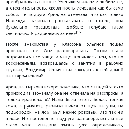
преображалась в школе. Ученики уважали и любили ее,
а стеснительность, скованность исчезали как бы сами
собой. Ее подруга Ариадна отмечала, что как только
Надежда начинала рассказывать о школе, она
буквально «расцветала. Добрые голубые глаза
[15]
светились... Я радовалась за нее»
.
После знакомства у Классона Ульянов пошел
провожать ее. Они разговорились. Потом стали
встречаться все чаще и чаще. Кончилось тем, что по
воскресеньям, возвращаясь с занятий в рабочих
кружках, Владимир Ильич стал заходить к ней домой
на Старо-Невский.
Ариадна Тыркова вскоре заметила, что с Надей что-то
происходит. Поначалу она не отвечала на расспросы, а
только краснела. «У Нади была очень белая, тонкая
кожа, а румянец, разливавшийся от щек на уши, на
подбородок, на лоб, был нежно-розовый. Это так ей
шло...» Но постепенно подруги разговорились, и все
стало ясно. «Надина жизнь уже определилась,