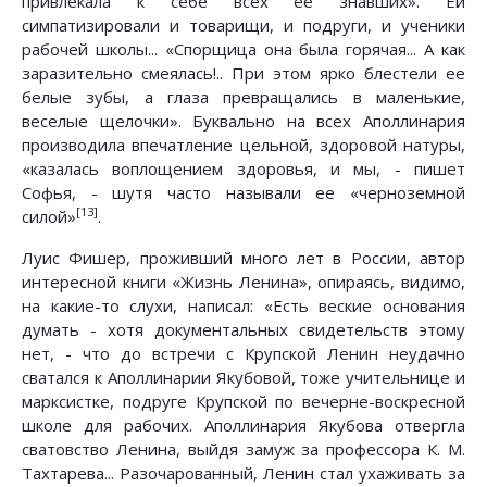
привлекала к себе всех ее знавших». Ей
симпатизировали и товарищи, и подруги, и ученики
рабочей школы... «Спорщица она была горячая... А как
заразительно смеялась!.. При этом ярко блестели ее
белые зубы, а глаза превращались в маленькие,
веселые щелочки». Буквально на всех Аполлинария
производила впечатление цельной, здоровой натуры,
«казалась воплощением здоровья, и мы, - пишет
Софья, - шутя часто называли ее «черноземной
[13]
силой»
.
Луис Фишер, проживший много лет в России, автор
интересной книги «Жизнь Ленина», опираясь, видимо,
на какие-то слухи, написал: «Есть веские основания
думать - хотя документальных свидетельств этому
нет, - что до встречи с Крупской Ленин неудачно
сватался к Аполлинарии Якубовой, тоже учительнице и
марксистке, подруге Крупской по вечерне-воскресной
школе для рабочих. Аполлинария Якубова отвергла
сватовство Ленина, выйдя замуж за профессора К. М.
Тахтарева... Разочарованный, Ленин стал ухаживать за