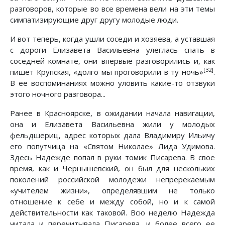
разговоров, которые во все времена вели на эти темы
симпатизирующие друг другу молодые люди.
И вот теперь, когда ушли соседи и хозяева, а уставшая
с дороги Елизавета Васильевна улеглась спать в
соседней комнате, они впервые разговорились и, как
[32]
пишет Крупская, «долго мы проговорили в ту ночь»
.
В ее воспоминаниях можно уловить какие-то отзвуки
этого ночного разговора...
Ранее в Красноярске, в ожидании начала навигации,
она и Елизавета Васильевна жили у молодых
фельдшериц, адрес которых дала Владимиру Ильичу
его попутчица на «Святом Николае» Лида Удимова.
Здесь Надежде попал в руки томик Писарева. В свое
время, как и Чернышевский, он был для нескольких
поколений российской молодежи непререкаемым
«учителем жизни», определявшим не только
отношение к себе и между собой, но и к самой
действительности как таковой. Всю неделю Надежда
читала и перечитывала Писарева, и более всего ее