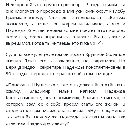
Невзоровой уже вручен приговор - 3 года ссылки - и
она хлопочет о переводе в Минусинский округ к Глебу
Кржижановскому, Ульянов заволновался. «Весьма
возможно, - пишет он Марии Ильиничне, - что и
Надежда Константиновна ко мне поедет: этот вопрос,
вероятно, скоро вырешится, а может быть, даже и
[25]
вырешился, когда ты читаешь это письмо»
.
Судя по всему, еще летом он послал Крупской большое
письмо. Текст его, к сожалению, не сохранился. Но
Вера Дридзо - секретарь Надежды Константиновны в
30-е годы - передает ее рассказ об этом эпизоде.
«Приехав в Шушенское, где он должен был отбывать
ссылку, Владимир Ильич написал Надежде
Константиновне, опять «химией», большое письмо, в
котором звал ее к себе, просил стать его женой. В
своем ответном письме она написала: «Ну что ж, женой
так женой». Почему же Надежда Константиновна так
ответила Владимиру Ильичу?