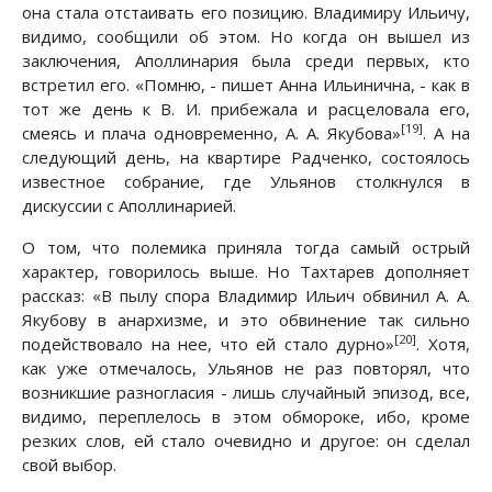
она стала отстаивать его позицию. Владимиру Ильичу,
видимо, сообщили об этом. Но когда он вышел из
заключения, Аполлинария была среди первых, кто
встретил его. «Помню, - пишет Анна Ильинична, - как в
тот же день к В. И. прибежала и расцеловала его,
[19]
смеясь и плача одновременно, А. А. Якубова»
. А на
следующий день, на квартире Радченко, состоялось
известное собрание, где Ульянов столкнулся в
дискуссии с Аполлинарией.
О том, что полемика приняла тогда самый острый
характер, говорилось выше. Но Тахтарев дополняет
рассказ: «В пылу спора Владимир Ильич обвинил А. А.
Якубову в анархизме, и это обвинение так сильно
[20]
подействовало на нее, что ей стало дурно»
. Хотя,
как уже отмечалось, Ульянов не раз повторял, что
возникшие разногласия - лишь случайный эпизод, все,
видимо, переплелось в этом обмороке, ибо, кроме
резких слов, ей стало очевидно и другое: он сделал
свой выбор.