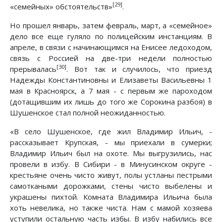
[29]
«семейных» обстоятельств»
.
Но прошел январь, затем февраль, март, а «семейное»
дело все еще гуляло по полицейским инстанциям. В
апреле, в связи с начинающимся на Енисее ледоходом,
связь с Россией на две-три недели полностью
[30]
прерывалась
. Вот так и случилось, что приезд
Надежды Константиновны и Елизаветы Васильевны 1
мая в Красноярск, а 7 мая - с первым же пароходом
(дотащившим их лишь до того же Сорокина разбоя) в
Шушенское стал полной неожиданностью.
«В село Шушенское, где жил Владимир Ильич, -
рассказывает Крупская, - мы приехали в сумерки;
Владимир Ильич был на охоте. Мы выгрузились, нас
провели в избу. В Сибири - в Минусинском округе -
крестьяне очень чисто живут, полы устланы пестрыми
самоткаными дорожками, стены чисто выбелены и
украшены пихтой. Комната Владимира Ильича была
хоть невелика, но также чиста. Нам с мамой хозяева
уступили остальную часть избы. В избу набились все