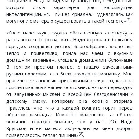
заходили к Наде и видели ту «аккуратную бедность»,
которая столь характерна для малоимущей
интеллигенции, «я, - пишет Ариадна, - удивлялась, как
[7]
могут они с матерью существовать в такой тесноте»
.
«Свою маленькую, скудно обставленную квартирку, -
рассказывает Тыркова, мать Нади держала в большом
порядке, создавала уютное благообразие, хлопотала
тепло и приветливо, поила нас чаем с вкусным
домашним вареньем, угощала домашними булочками.
В темном простом платье, с гладко зачесанными
русыми волосами, она была похожа на монашку. Мне
нравился ее ласковый пристальный взгляд, то, как она
прислушивалась к нашей болтовне, к нашим переходам
от запутанных мыслей о всеобщем благоденствии к
детскому смеху, которому она охотно вторила.
Нравилось мне, что в каждой комнате горит перед
образом лампадка. Комнаты маленькие, а образа
большие, гораздо больше, чем у нас... От Нади
Крупской и ее матери излучалась на меня добрая
[8]
приветливость, теплая тишина»
.