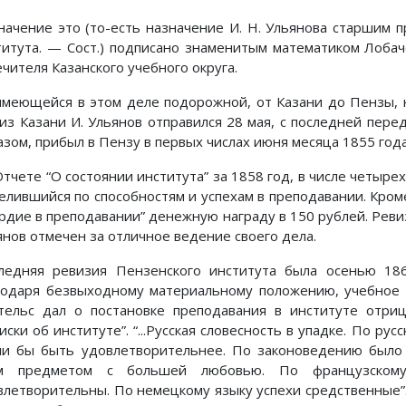
начение это (то-есть назначение И. Н. Ульянова старшим 
титута. — Сост.) подписано знаменитым математиком Лоба
чителя Казанского учебного округа.
имеющейся в этом деле подорожной, от Казани до Пензы, н
 из Казани И. Ульянов отправился 28 мая, с последней пере
азом, прибыл в Пензу в первых числах июня месяца 1855 года
 Отчете “О состоянии института” за 1858 год, в числе четырех
елившийся по способностям и успехам в преподавании. Кроме 
ердие в преподавании” денежную награду в 150 рублей. Ревиз
янов отмечен за отличное ведение своего дела.
ледняя ревизия Пензенского института была осенью 186
годаря безвыходному материальному положению, учебное 
тельс дал о постановке преподавания в институте отри
иски об институте”. “...Русская словесность в упадке. По р
ли бы быть удовлетворительнее. По законоведению было 
м предметом с большей любовью. По французскому
влетворительны. По немецкому языку успехи средственные”