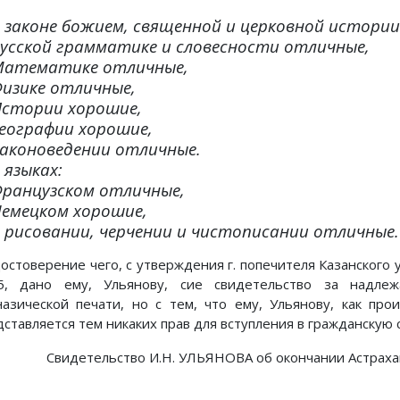
 законе божием, священной и церковной истори
усской грамматике и словесности
отличные
,
Математике
отличные
,
Физике
отличные
,
Истории
хорошие
,
еографии
хорошие
,
аконоведении
отличные
.
 языках:
Французском
отличные
,
Немецком
хорошие
,
 рисовании, черчении и чистописании
отличные
.
достоверение чего, с утверждения г. попечителя Казанского 
5, дано ему, Ульянову, сие свидетельство за надл
назической печати, но с тем, что ему, Ульянову, как пр
дставляется тем никаких прав для вступления в гражданскую 
Свидетельство И.Н. УЛЬЯНОВА об окончании Астраханс