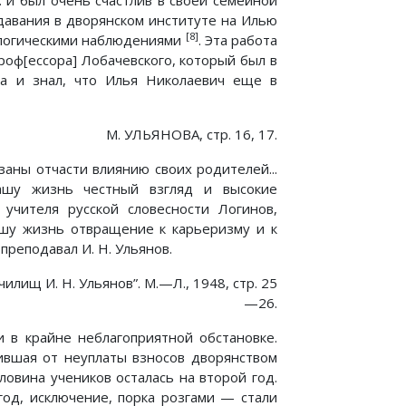
 и был очень счастлив в своей семейной
давания в дворянском институте на Илью
[8]
ологическими наблюдениями
. Эта работа
оф[ессора] Лобачевского, который был в
га и знал, что Илья Николаевич еще в
М. УЛЬЯНОВА, стр. 16, 17.
аны отчасти влиянию своих родителей...
ашу жизнь честный взгляд и высокие
учителя русской словесности Логинов,
нашу жизнь отвращение к карьеризму и к
преподавал И. Н. Ульянов.
илищ И. Н. Ульянов”. М.—Л., 1948, стр. 25
—26.
и в крайне неблагоприятной обстановке.
ившая от неуплаты взносов дворянством
ловина учеников осталась на второй год.
год, исключение, порка розгами — стали