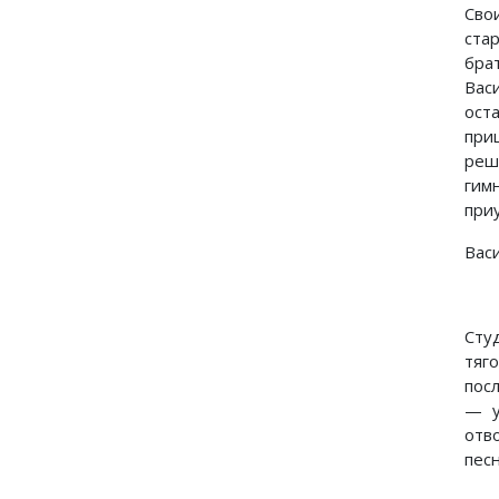
Сво
ста
брат
Вас
ост
при
реш
гим
приу
Вас
Сту
тяг
пос
— у
отв
песн