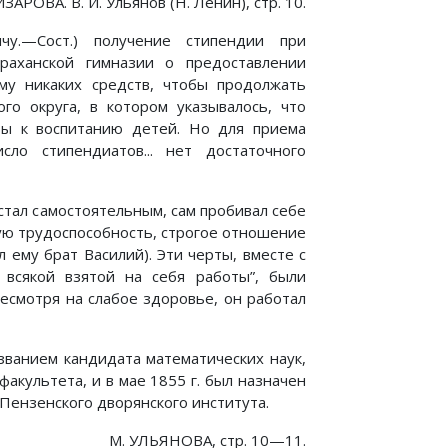
АРОВА. В. И. Ульянов (Н. Ленин), стр. 10.
ичу.—Сост.) получение стипендии при
траханской гимназии о предоставлении
му никаких средств, чтобы продолжать
ого округа, в котором указывалось, что
бы к воспитанию детей. Но для приема
сло стипендиатов... нет достаточного
тал самостоятельным, сам пробивал себе
шую трудоспособность, строгое отношение
 ему брат Василий). Эти черты, вместе с
 всякой взятой на себя работы”, были
есмотря на слабое здоровье, он работал
 званием кандидата математических наук,
факультета, и в мае 1855 г. был назначен
Пензенского дворянского института.
М. УЛЬЯНОВА, стр. 10—11.