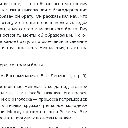
 и высшее, — он обязан всецело своему
инал Илья Николаевич с благодарностью
обязан он брату. Он рассказывал нам, что
р отец, и он еще в очень молодых годах
и, двух сестер и маленького брата. Ему
 оставить мечты об образовании. Но он
зование брату, и по окончании последним
 и там, пока Илья Николаевич, с детства
ри, сестрам и брату.
Воспоминания о В. И. Ленине, 1, стр. 9).
ствование Николая I, когда над страной
влена, — и в особо тяжелую его полосу,
х и ее отголоска — процесса петрашевцев
ь в тесных кружках решалась молодежь
ни, Между прочим на слова Рылеева. Эти
да, в прогулках по лесам и полям.