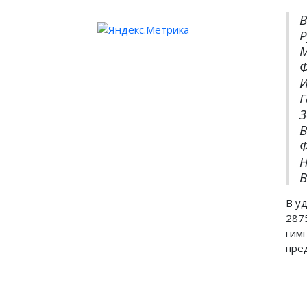
В
Р
Г
З
В
В
В у
287
гим
пре