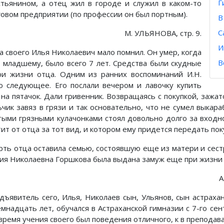
Г
стьянином, а отец жил в городе и служил в каком-то
говом предприятии (по профессии он был портным).
В
С
М. УЛЬЯНОВА, стр. 9.
И
а своего Илья Николаевич мало помнил. Он умер, когда
В
, младшему, было всего 7 лет. Средства были скудные
ри жизни отца. Одним из ранних воспоминаний И.Н.
о следующее. Его послали вечером и лавочку купить
 на пятачок. Дали гривенник. Возвращаясь с покупкой, зажат
ьчик завяз в грязи и так основательно, что не сумел выкара
тыми грязными кулачонками стоял довольно долго за входно
ит от отца за тот вид, и котором ему придется передать поку
рть отца оставила семью, состоявшую еще из матери и сес
ия Николаевна Горшкова была выдана замуж еще при жизни от
А
дъявитель сего, Илья, Николаев сын, Ульянов, сын астра
емнадцать лет, обучался в Астраханской гимназии с 7-го се
 время учения своего был поведения отличного, к в препода