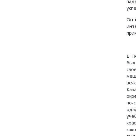
пад
усп
Он 
инт
при
В П
был
сво
мещ
вся
Каз
окр
по-
ода
уче
кра
как