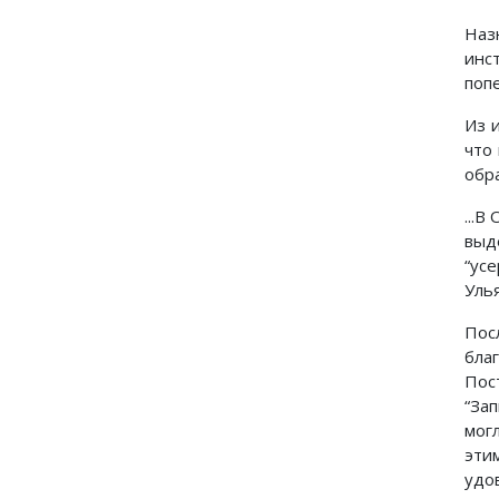
Наз
инс
попе
Из 
что
обр
...В
выд
“ус
Уль
Пос
бла
Пос
“Зап
мог
эти
удо