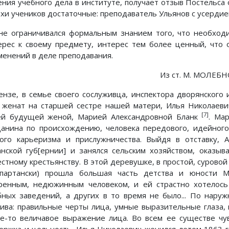
ения учебного дела в институте, получает отзыв Постельса о
ехи учеников достаточные: преподаватель Ульянов с усердие
не ограничивался формальным знанием того, что необход
ерес к своему предмету, интерес тем более ценный, что 
менений в деле преподавания.
Из ст. М. МОЛЕБНО
ензе, в семье своего сослуживца, инспектора дворянского 
 женат на старшей сестре нашей матери, Илья Николаевич 
[7]
ей будущей женой, Марией Александровной Бланк
. Ма
анина по происхождению, человека передового, идейного,
кого карьеризма и прислужничества. Выйдя в отставку, 
анской губ[ернии] и занялся сельским хозяйством, оказ
естному крестьянству. В этой деревушке, в простой, суровой
спартански) прошла большая часть детства и юности 
ренным, недюжинным человеком, и ей страстно хотелось
бных заведений, а других в то время не было... По нару
сива: правильные черты лица, умные выразительные глаза, 
ое-то величавое выражение лица. Во всем ее существе чу