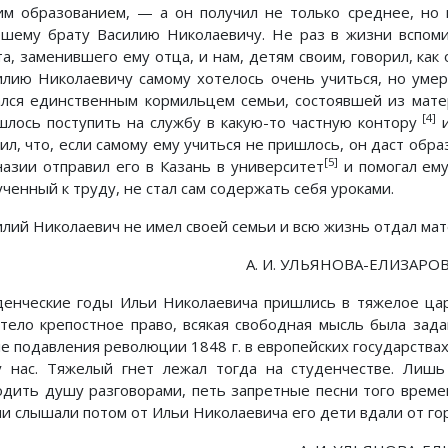
им образованием, — а он получил не только среднее, но
ршему брату Василию Николаевичу. Не раз в жизни вспом
а, заменившего ему отца, и нам, детям своим, говорил, как 
илию Николаевичу самому хотелось очень учиться, но уме
ался единственным кормильцем семьи, состоявшей из матер
[4]
шлось поступить на службу в какую-то частную контору
и
ил, что, если самому ему учиться не пришлось, он даст обра
[5]
назии отправил его в Казань в университет
и помогал ему
ченный к труду, не стал сам содержать себя уроками.
илий Николаевич не имел своей семьи и всю жизнь отдал мате
А. И. УЛЬЯНОВА-ЕЛИЗАРОВА (
денческие годы Ильи Николаевича пришлись в тяжелое цар
отело крепостное право, всякая свободная мысль была зада
ле подавления революции 1848 г. в европейских государства
 нас. Тяжелый гнет лежал тогда на студенчестве. Лиш
одить душу разговорами, петь запретные песни того време
и слышали потом от Ильи Николаевича его дети вдали от горо