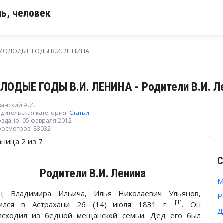
ь, человек
МОЛОДЫЕ ГОДЫ В.И. ЛЕНИНА
ЛОДЫЕ ГОДЫ В.И. ЛЕНИНА - Родители В.И. Л
анский А.И.
дительская категория:
Статьи
оздано: 05 февраля 2012
росмотров: 83032
аница 2 из 7
С
Родители В.И. Ленина
М
ц Владимира Ильича, Илья Николаевич Ульянов,
Р
[1]
ился в Астрахани 26 (14) июля 1831 г.
. Он
Д
исходил из бедной мещанской семьи. Дед его был