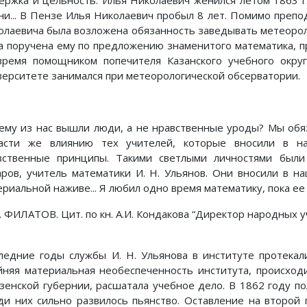
ержка и цельность. Илья Николаевич женился летом 1863 г.
ни... В Пензе Илья Николаевич пробыл 8 лет. Помимо препо
олаевича была возложена обязанность заведывать метеор
а поручена ему по предложению знаменитого математика, пр
время помощником попечителя Казанского учебного окру
верситете занимался при метеорологической обсерватории.
ему из нас вышли люди, а не нравственные уроды? Мы обяз
асти же влиянию тех учителей, которые вносили в н
вственные принципы. Такими светлыми личностями были 
аров, учитель математики И. Н. Ульянов. Они вносили в 
риальной наживе... Я любил одно время математику, пока ее 
. ФИЛАТОВ. Цит. по кн. А.И. Кондакова “Директор народных уч
ледние годы службы И. Н. Ульянова в институте протекал
йняя материальная необеспеченность института, происход
зенской губернии, расшатала учебное дело. В 1862 году по
ди них сильно развилось пьянство. Оставление на второй 