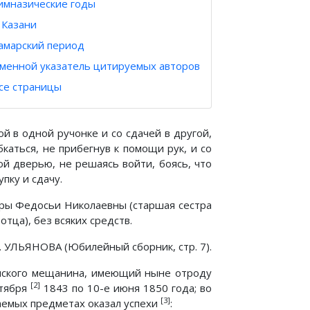
имназические годы
 Казани
амарский период
менной указатель цитируемых авторов
се страницы
ой в одной ручонке и со сдачей в другой,
бкаться, не прибегнув к помощи рук, и со
й дверью, не решаясь войти, боясь, что
пку и сдачу.
тры Федосьи Николаевны (старшая сестра
ца), без всяких средств.
. УЛЬЯНОВА (Юбилейный сборник, стр. 7).
ханского мещанина, имеющий ныне отроду
[2]
нтября
1843 по 10-е июня 1850 года; во
[3]
ваемых предметах оказал успехи
: