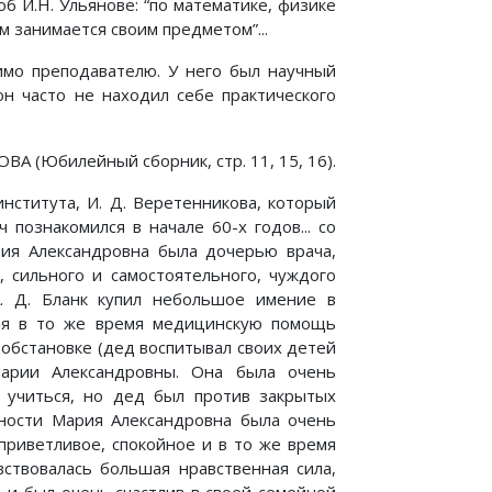
б И.Н. Ульянове: “по математике, физике
м занимается своим предметом”...
имо преподавателю. У него был научный
он часто не находил себе практического
ВА (Юбилейный сборник, стр. 11, 15, 16).
института, И. Д. Веретенникова, который
познакомился в начале 60-х годов... со
рия Александровна была дочерью врача,
 сильного и самостоятельного, чуждого
А. Д. Бланк купил небольшое имение в
ывая в то же время медицинскую помощь
 обстановке (дед воспитывал своих детей
Марии Александровны. Она была очень
 учиться, но дед был против закрытых
жности Мария Александровна была очень
приветливое, спокойное и в то же время
вствовалась большая нравственная сила,