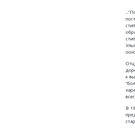
...
пос
сти
обр
сти
Уль
осно
Отц
дор
к в
“бо
хар
всег
В 1
пре
ста