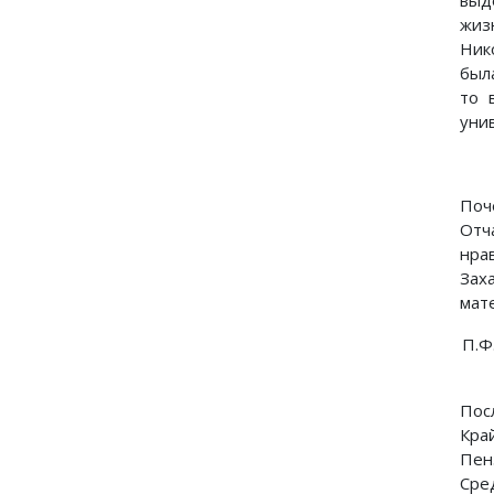
выд
жиз
Ник
был
то 
уни
Поч
Отч
нра
Зах
мате
П.Ф
Пос
Кра
Пен
Сре