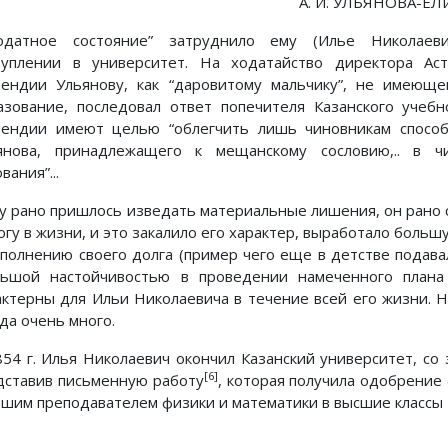
А. И. УЛЬЯНОВА-ЕЛИЗ
“Податное состояние” затруднило ему (Илье Николаев
туплении в университет. На ходатайство директора Ас
пендии Ульянову, как “даровитому мальчику”, не имеюще
азование, последовал ответ попечителя Казанского учебн
пендии имеют целью “облегчить лишь чиновникам спосо
янова, принадлежащего к мещанскому сословию,.. в чи
вания”...
у рано пришлось изведать материальные лишения, он рано с
огу в жизни, и это закалило его характер, выработало боль
ыполнению своего долга (пример чего еще в детстве подавал
льшой настойчивостью в проведении намеченного плана
актерны для Ильи Николаевича в течение всей его жизни. Н
да очень много.
854 г. Илья Николаевич окончил Казанский университет, со
[6]
дставив письменную работу
, которая получила одобрение 
ршим преподавателем физики и математики в высшие классы 