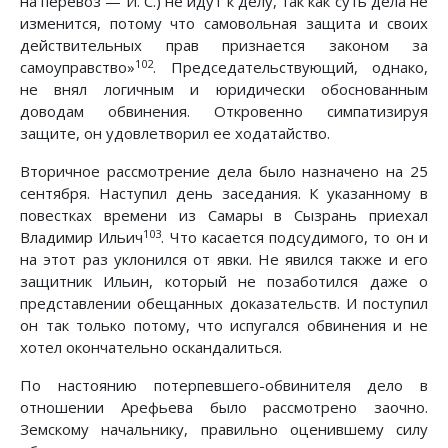
на перевоз — И. С.) не идут к делу, так как суть дела не
изменится, потому что самовольная защита и своих
действительных прав признается законом за
102
самоуправство»
. Председательствующий, однако,
не внял логичным и юридически обоснованным
доводам обвинения. Откровенно симпатизируя
защите, он удовлетворил ее ходатайство.
Вторичное рассмотрение дела было назначено на 25
сентября. Наступил день заседания. К указанному в
повестках времени из Самары в Сызрань приехал
103
Владимир Ильич
. Что касается подсудимого, то он и
на этот раз уклонился от явки. Не явился также и его
защитник Ильин, который не позаботился даже о
представлении обещанных доказательств. И поступил
он так только потому, что испугался обвинения и не
хотел окончательно оскандалиться.
По настоянию потерпевшего-обвинителя дело в
отношении Арефьева было рассмотрено заочно.
Земскому начальнику, правильно оценившему силу