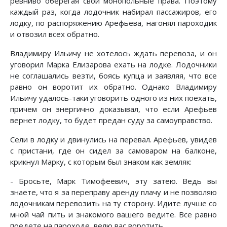
ревниво оберегая свои монопольные права. Поэтому
каждый раз, когда лодочник набирал пассажиров, его
лодку, по распоряжению Арефьева, нагонял пароходик
и отвозил всех обратно.
Владимиру Ильичу не хотелось ждать перевоза, и он
уговорил Марка Елизарова ехать на лодке. Лодочники
не соглашались везти, боясь купца и заявляя, что все
равно он воротит их обратно. Однако Владимиру
Ильичу удалось-таки уговорить одного из них поехать,
причем он энергично доказывал, что если Арефьев
вернет лодку, то будет предан суду за самоуправство.
Сели в лодку и двинулись на перевал. Арефьев, увидев
с пристани, где он сидел за самоваром на балконе,
крикнул Марку, с которым был знаком как земляк:
- Бросьте, Марк Тимофеевич, эту затею. Ведь вы
знаете, что я за переправу аренду плачу и не позволяю
лодочникам перевозить на ту сторону. Идите лучше со
мной чай пить и знакомого вашего ведите. Все равно
поедете на пароходе, велю вас воротить.