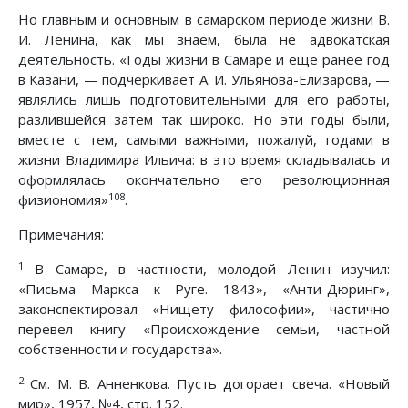
Но главным и основным в самарском периоде жизни В.
И. Ленина, как мы знаем, была не адвокатская
деятельность. «Годы жизни в Самаре и еще ранее год
в Казани, — подчеркивает А. И. Ульянова-Елизарова, —
являлись лишь подготовительными для его работы,
разлившейся затем так широко. Но эти годы были,
вместе с тем, самыми важными, пожалуй, годами в
жизни Владимира Ильича: в это время складывалась и
оформлялась окончательно его революционная
108
физиономия»
.
Примечания:
1
В Самаре, в частности, молодой Ленин изучил:
«Письма Маркса к Руге. 1843», «Анти-Дюринг»,
законспектировал «Нищету философии», частично
перевел книгу «Происхождение семьи, частной
собственности и государства».
2
См. М. В. Анненкова. Пусть догорает свеча. «Новый
мир», 1957, №4, стр. 152.