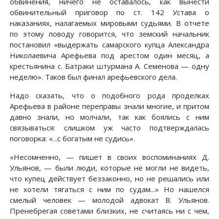
обвинения, ничего не оставалось, как вынести
обвинительный приговор по ст. 142 Устава о
наказаниях, налагаемых мировыми судьями. В отчете
по этому поводу говорится, что земский начальник
постановил «выдержать самарского купца Александра
Николаевича Арефьева под арестом один месяц, а
крестьянина с. Батраки штурмана А. Семенова — одну
неделю». Таков был финал арефьевского дела.
Надо сказать, что о подобного рода проделках
Арефьева в районе переправы знали многие, и притом
давно знали, но молчали, так как боялись с ним
связываться: слишком уж часто подтверждалась
поговорка: «...с богатым не судись».
«Несомненно, — пишет в своих воспоминаниях Д.
Ульянов, — были люди, которые не могли не видеть,
что купец действует беззаконно, но не решались или
не хотели тягаться с ним по судам...» Но нашелся
смелый человек — молодой адвокат В. Ульянов.
Пренебрегая советами близких, не считаясь ни с чем,