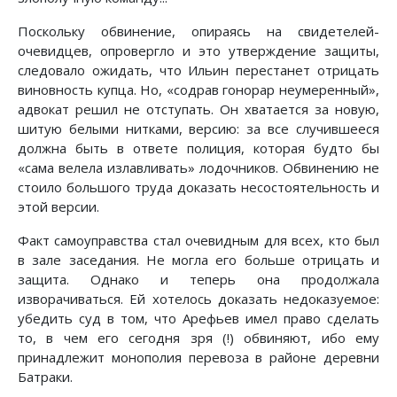
Поскольку обвинение, опираясь на свидетелей-
очевидцев, опровергло и это утверждение защиты,
следовало ожидать, что Ильин перестанет отрицать
виновность купца. Но, «содрав гонорар неумеренный»,
адвокат решил не отступать. Он хватается за новую,
шитую белыми нитками, версию: за все случившееся
должна быть в ответе полиция, которая будто бы
«сама велела излавливать» лодочников. Обвинению не
стоило большого труда доказать несостоятельность и
этой версии.
Факт самоуправства стал очевидным для всех, кто был
в зале заседания. Не могла его больше отрицать и
защита. Однако и теперь она продолжала
изворачиваться. Ей хотелось доказать недоказуемое:
убедить суд в том, что Арефьев имел право сделать
то, в чем его сегодня зря (!) обвиняют, ибо ему
принадлежит монополия перевоза в районе деревни
Батраки.