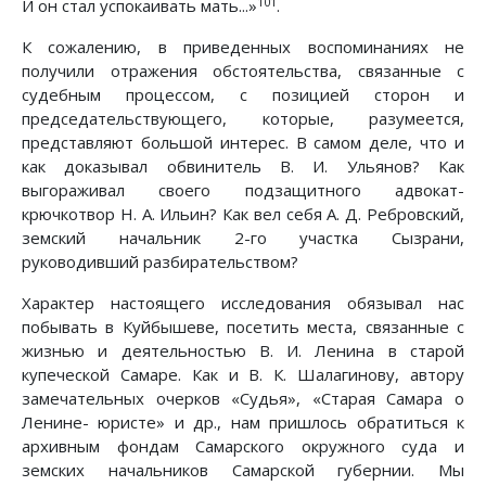
101
И он стал успокаивать мать...»
.
К сожалению, в приведенных воспоминаниях не
получили отражения обстоятельства, связанные с
судебным процессом, с позицией сторон и
председательствующего, которые, разумеется,
представляют большой интерес. В самом деле, что и
как доказывал обвинитель В. И. Ульянов? Как
выгораживал своего подзащитного адвокат-
крючкотвор Н. А. Ильин? Как вел себя А. Д. Ребровский,
земский начальник 2-го участка Сызрани,
руководивший разбирательством?
Характер настоящего исследования обязывал нас
побывать в Куйбышеве, посетить места, связанные с
жизнью и деятельностью В. И. Ленина в старой
купеческой Самаре. Как и В. К. Шалагинову, автору
замечательных очерков «Судья», «Старая Самара о
Ленине- юристе» и др., нам пришлось обратиться к
архивным фондам Самарского окружного суда и
земских начальников Самарской губернии. Мы