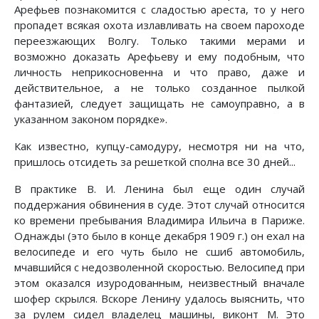
Арефьев познакомится с сладостью ареста, то у него
пропадет всякая охота излавливать на своем пароходе
переезжающих Волгу. Только такими мерами и
возможно доказать Арефьеву и ему подобным, что
личность неприкосновенна и что право, даже и
действительное, а не только созданное пылкой
фантазией, следует защищать не самоуправно, а в
указанном законом порядке».
Как известно, купцу-самодуру, несмотря ни на что,
пришлось отсидеть за решеткой сполна все 30 дней...
В практике В. И. Ленина был еще один случай
поддержания обвинения в суде. Этот случай относится
ко времени пребывания Владимира Ильича в Париже.
Однажды (это было в конце декабря 1909 г.) он ехал на
велосипеде и его чуть было не сшиб автомобиль,
мчавшийся с недозволенной скоростью. Велосипед при
этом оказался изуродованным, неизвестный вначале
шофер скрылся. Вскоре Ленину удалось выяснить, что
за рулем сидел владелец машины, виконт М. Это