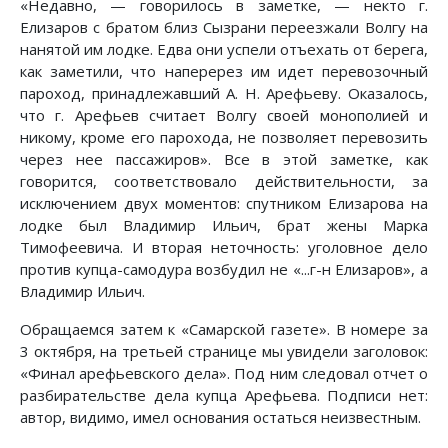
«Недавно, — говорилось в заметке, — некто г.
Елизаров с братом близ Сызрани переезжали Волгу на
нанятой им лодке. Едва они успели отъехать от берега,
как заметили, что наперерез им идет перевозочный
пароход, принадлежавший А. Н. Арефьеву. Оказалось,
что г. Арефьев считает Волгу своей монополией и
никому, кроме его парохода, не позволяет перевозить
через нее пассажиров». Все в этой заметке, как
говорится, соответствовало действительности, за
исключением двух моментов: спутником Елизарова на
лодке был Владимир Ильич, брат жены Марка
Тимофеевича. И вторая неточность: уголовное дело
против купца-самодура возбудил не «...г-н Елизаров», а
Владимир Ильич.
Обращаемся затем к «Самарской газете». В номере за
3 октября, на третьей странице мы увидели заголовок:
«Финал арефьевского дела». Под ним следовал отчет о
разбирательстве дела купца Арефьева. Подписи нет:
автор, видимо, имел основания остаться неизвестным.