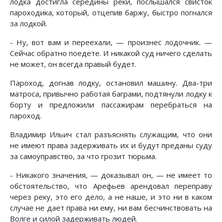
лодка достигла середины реки, послышался свисток
пароходика, который, отцепив баржу, быстро погнался
за лодкой.
- Ну, вот вам и переехали, — произнес лодочник. —
Сейчас обратно поедете. И никакой суд ничего сделать
не может, он всегда правый будет.
Пароход, догнав лодку, остановил машину. Два-три
матроса, привычно работая баграми, подтянули лодку к
борту и предложили пассажирам перебраться на
пароход.
Владимир Ильич стал разъяснять служащим, что они
не имеют права задерживать их и будут преданы суду
за самоуправство, за что грозит тюрьма.
- Никакого значения, — доказывал он, — не имеет то
обстоятельство, что Арефьев арендовал переправу
через реку, это его дело, а не наше, и это ни в каком
случае не дает права ни ему, ни вам бесчинствовать на
Волге и силой задерживать людей.