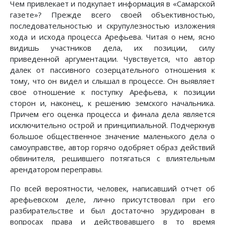
Чем привлекает и подкупает информация в «Самарской
газете»? Прежде всего своей объективностью,
последовательностью и скрупулезностью изложения
хода и исхода процесса Арефьева. Читая о нем, ясно
видишь участников дела, их позиции, силу
приведенной аргументации. Чувствуется, что автор
далек от пассивного созерцательного отношения к
тому, что он видел и слышал в процессе. Он выявляет
свое отношение к поступку Арефьева, к позиции
сторон и, наконец, к решению земского начальника.
Причем его оценка процесса и финала дела является
исключительно острой и принципиальной. Подчеркнув
большое общественное значение маленького дела о
самоуправстве, автор горячо одобряет образ действий
обвинителя, решившего потягаться с влиятельным
арендатором переправы.
По всей вероятности, человек, написавший отчет об
арефьевском деле, лично присутствовал при его
разбирательстве и был достаточно эрудирован в
вопросах права и действовавшего в то время