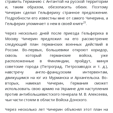
стравить Германию с Антантой на русской территории
и, таким образом, обезопасить обеих. Поэтому
Чичерин сделал Гельфериху странное предложение.
Подробности его известны мне от самого Чичерина, а
21
Гельферих упоминает о нем в своей книге
.
Через несколько дней после приезда Гельфериха в
Москву Чичерин предложил на его рассмотрение
следующий план германских военных действий в
России. Во-первых, большевики откроют коридор,
сквозь который германские войска, уже
расположенные в Финляндии, пройдут, минуя
советские города (Петроград, Петрозаводск и т. д.),
навстречу англо-французским интервентам,
движущимся на юг из Мурманска и Архангельска. Во-
вторых, намекал Чичерин, Германия сможет
использовать свою армию на Украине для наступления
против антибольшевистского генерала М. В. Алексеева,
чьи части стояли в области Войска Донского.
Через несколько лет Чичерин объяснял этот план на