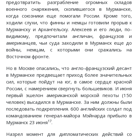
предотвратить разграбление огромных складов
военного снаряжения, скопившегося в Мурманске,
когда союзники еще помогали России. Кроме того,
ходили слухи, что финны и немцы готовили прорыв к
Мурманску и Архангельску. Алексеев и его люди, по-
видимому, предпочитали англичан, французов и
американцев, чьи суда заходили в Мурманск еще до
войны, немцам, с которыми они сражались на
Восточном фронте.
Но в Москве опасались, что англо-французский десант
в Мурманске предвещает приход более значительных
сил, которые пойдут на юг, в самое сердце красной
России, с намерением свергнуть большевиков. И июня
первый эшелон американской морской пехоты (150
человек) высадился в Мурманске. За ним должны были
последовать подкрепления. 600 английских солдат под
командованием генерал-майора Мэйнарда прибыло в
17
Мурманск 23 июня
.
Назрел момент для дипломатических действий со