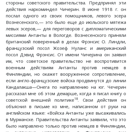
стороны советского правительства. Предпринял эти
действия наркоминдел Чичерин. В июне 1918 г. он
послал одного из своих помощников, левого эсера
Вознесенского,— это было еще до июльского мятежа
левых эсеров,— для переговоров с дипломатическими
миссиями Антанты в Вологде. Вознесенского приняли
британский поверенный в делах Фрэнсис О. Линдли,
французский посол Жозеф Нуланс и американский
посол Дэвид Фрэнсис. От имени Чичерина он заявил
им, что советское правительство не воспротивится
военным действиям Антанты против немцев в
Финляндии, но окажет вооруженное сопротивление,
если англо-французские войска продвинутся до линии
Кандалакша—Онега по направлению на юг. Чечерин
рассказал мне об этом демарше, когда я писал книгу о
18
советской внешней политике
. Свои действия он
объяснил в письме ко мне, написанном от руки на
английском языке: «Войска Антанты уже высаживались
в Мурманске. Правительства Антанты заявили, что это
было направлено только против немцев в Финляндии,