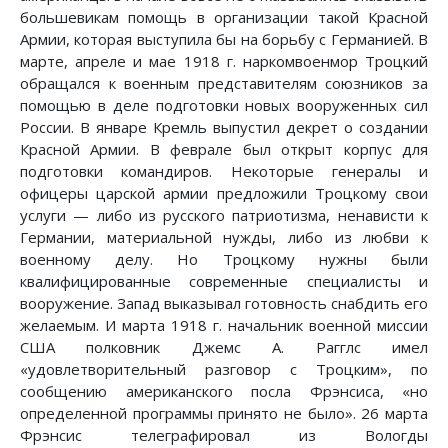
большевикам помощь в организации такой Красной
Армии, которая выступила бы на борьбу с Германией. В
марте, апреле и мае 1918 г. наркомвоенмор Троцкий
обращался к военным представителям союзников за
помощью в деле подготовки новых вооруженных сил
России. В январе Кремль выпустил декрет о создании
Красной Армии. В феврале был открыт корпус для
подготовки командиров. Некоторые генералы и
офицеры царской армии предложили Троцкому свои
услуги — либо из русского патриотизма, ненависти к
Германии, материальной нужды, либо из любви к
военному делу. Но Троцкому нужны были
квалифицированные современные специалисты и
вооружение. Запад выказывал готовность снабдить его
желаемым. И марта 1918 г. начальник военной миссии
США полковник Джемс А. Рагглс имел
«удовлетворительный разговор с Троцким», по
сообщению американского посла Фрэнсиса, «но
определенной программы принято не было». 26 марта
Фрэнсис телеграфировал из Вологды