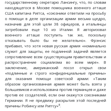
государственному секретарю Лансингу, что, по словам
находящегося в Москве помощника военного атташе
США капитана Риггса, «союзники ответили на просьбу
о помощи в деле организации армии весьма щедро,
назначив для этой цели 38 офицеров, а итальянцы
затребовали еще 10 из Италии. Я авторизовал
военного атташе поступить так же, поскольку
отказывать было бы не желательно». Фрэнсис
прибавил, что хотя новая русская армия «номинально
служит для защиты, ее подлинной задачей является
сопротивление всем существующим правительствам и
распространение социализма во всем мире». В
заключение, американский посол открыл свои
«подлинные и строго конфиденциальные причины»
для оказания помощи советской армии: «Таким
образом организованная армия может быть взята у
большевиков и использована против германцев и даже
против ее создателей, если они окажутся союзниками
Германии. Я не предвижу раскрытия этой последней
8
причины Робинсу или Риггсу»
.