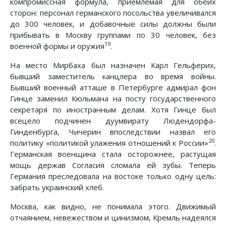
компромиссная формула, приемлемая для обеих
сторон: персонал германского посольства увеличивался
до 300 человек, и добавочные силы должны были
прибывать в Москву группами по 30 человек, без
19
военной формы и оружия
.
На место Мирбаха был назначен Карл Гельферих,
бывший заместитель канцлера во время войны.
Бывший военный атташе в Петербурге адмирал фон
Гинце заменил Кюльмана на посту государственного
секретаря по иностранным делам. Хотя Гинце был
всецело подчинен дуумвирату Людендорфа-
Гинденбурга, Чичерин впоследствии назвал его
20
политику «политикой улажения отношений к России»
.
Германская военщина стала осторожнее, растущая
мощь держав Согласия сломала ей зубы. Теперь
Германия преследовала на востоке только одну цель:
забрать украинский хлеб.
Москва, как видно, не понимала этого. Движимый
отчаянием, невежеством и цинизмом, Кремль надеялся