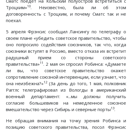
Сматс поедет на Кольский полуостров встретиться с
10
Троцким»
. Неизвестно, была ли об этом
договоренность с Троцким, и почему Сматс так и не
поехал.
5 апреля Фрэнсис сообщил Лансингу по телеграфу о
своем плане «убедить советское правительство, чтобы
оно попросило содействия союзников, так что, когда
союзники вступят в Россию, вместо отказа их встретит
радушный прием со стороны советского
11
правительства»
. 2 мая он спросил Робинса: «Думаете
ли вы, что советское правительство окажет
сопротивление союзной интервенции, если узнает, что
12
она неизбежна?»
(За день до того, 1 мая, полковник
Рагглс телеграфировал из Вологды в американский
военный департамент: «...мы должны получить
согласие большевиков на немедленное союзное
13
вмешательство через Сибирь и северные порты
.
Не обращая внимания на точку зрения Робинса и
позицию советского правительства, посол Фрэнсис