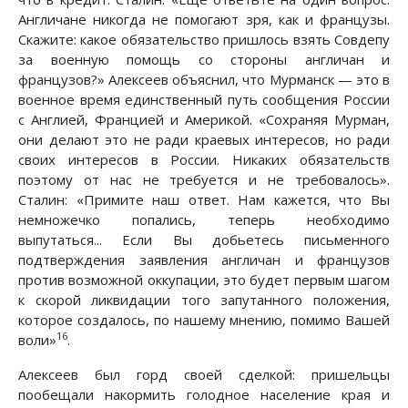
Англичане никогда не помогают зря, как и французы.
Скажите: какое обязательство пришлось взять Совдепу
за военную помощь со стороны англичан и
французов?» Алексеев объяснил, что Мурманск — это в
военное время единственный путь сообщения России
с Англией, Францией и Америкой. «Сохраняя Мурман,
они делают это не ради краевых интересов, но ради
своих интересов в России. Никаких обязательств
поэтому от нас не требуется и не требовалось».
Сталин: «Примите наш ответ. Нам кажется, что Вы
немножечко попались, теперь необходимо
выпутаться... Если Вы добьетесь письменного
подтверждения заявления англичан и французов
против возможной оккупации, это будет первым шагом
к скорой ликвидации того запутанного положения,
которое создалось, по нашему мнению, помимо Вашей
16
воли»
.
Алексеев был горд своей сделкой: пришельцы
пообещали накормить голодное население края и