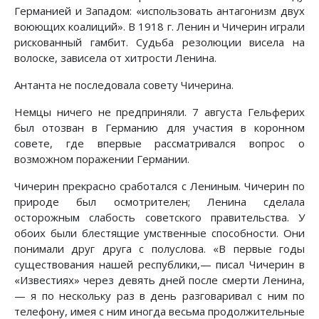
Германией и Западом: «использовать антагонизм двух
воюющих коалиций». В 1918 г. Ленин и Чичерин играли
рискованный гамбит. Судьба резолюции висела на
волоске, зависела от хитрости Ленина.
Антанта не последовала совету Чичерина.
Немцы ничего не предприняли. 7 августа Гельферих
был отозван в Германию для участия в коронном
совете, где впервые рассматривался вопрос о
возможном поражении Германии.
Чичерин прекрасно сработался с Лениным. Чичерин по
природе был осмотрителен; Ленина сделала
осторожным слабость советского правительства. У
обоих были блестящие умственные способности. Они
понимали друг друга с полуслова. «В первые годы
существования нашей республики,— писал Чичерин в
«Известиях» через девять дней после смерти Ленина,
— я по нескольку раз в день разговаривал с ним по
телефону, имея с ним иногда весьма продолжительные