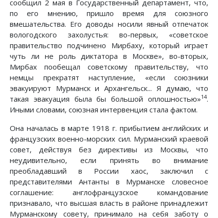
сообщил 2 мая в Государственный департамент, что,
по его мнению, пришло время для союзного
вмешательства. Его доводы носили явный отпечаток
вологодского захолустья: во-первых, «советское
правительство подчинено Мирбаху, который играет
чуть ли не роль диктатора в Москве», во-вторых,
Мирбах пообещал советскому правительству, что
немцы прекратят наступление, «если союзники
эвакуируют Мурманск и Архангельск... Я думаю, что
14
такая эвакуация была бы большой оплошностью»
.
Иными словами, союзная интервенция стала фактом.
Она началась в марте 1918 г. прибытием английских и
французских военно-морских сил. Мурманский краевой
совет, действуя без директивы из Москвы, что
неудивительно, если принять во внимание
преобладавший в России хаос, заключил с
представителями Антанты в Мурманске словесное
соглашение: англофранцузское командование
признавало, что высшая власть в районе принадлежит
Мурманскому совету, принимало на себя заботу о