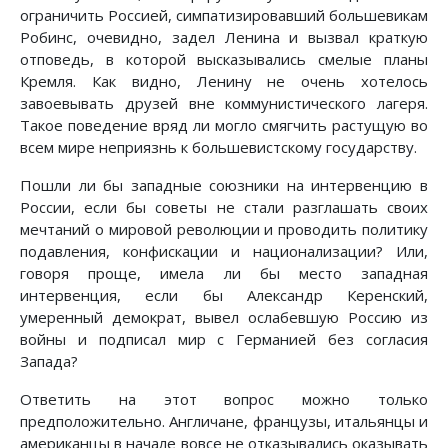
ограничить Россией, симпатизировавший большевикам
Робинс, очевидно, задел Ленина и вызвал краткую
отповедь, в которой высказывались смелые планы
Кремля. Как видно, Ленину не очень хотелось
завоевывать друзей вне коммунистического лагеря.
Такое поведение вряд ли могло смягчить растущую во
всем мире неприязнь к большевистскому государству.
Пошли ли бы западные союзники на интервенцию в
России, если бы советы не стали разглашать своих
мечтаний о мировой революции и проводить политику
подавления, конфискации и национализации? Или,
говоря проще, имела ли бы место западная
интервенция, если бы Александр Керенский,
умеренный демократ, вывел ослабевшую Россию из
войны и подписал мир с Германией без согласия
Запада?
Ответить на этот вопрос можно только
предположительно. Англичане, французы, итальянцы и
американцы в начале вовсе не отказывались оказывать