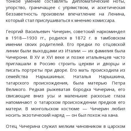
тонкое умение составлять дипломатические ноты,
упорство, граничащее с упрямством, и аскетическая
беззаветность произвели впечатление на Ленина,
который стал прислушиваться к мнению комиссара.
Георгий Васильевич Чичерин, советский наркоминдел
в 1918—1930 гг., родился в 1872 г. в тамбовском
имении своих родителей. Его предки по отцовской
линии были выходцами из Италии — их фамилия была
Чичерони. В XV и XVI веке и позже итальянцев часто
приглашали в Россию строить церкви и дворцы и
писать портреты при дворе. Его мать происходила из
семейства Нарышкиных. Наталья Нарышкина,
татарского происхождения, была матерью Петра
Великого. Редкая рыжеватая бородка Чичерина, его
свисающие вниз усы и маленькие раскосые глаза
напоминают о татарском происхождении предков его
матери. В монгольском костюме — Чичерин любил
носить экзотический наряд — он был похож на хана.
Отец Чичерина служил мелким чиновником в царском