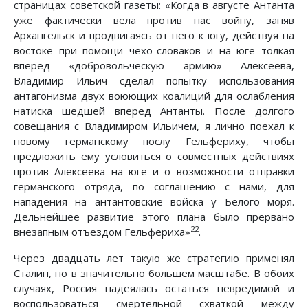
страницах советской газеты: «Когда в августе Антанта
уже фактически вела против нас войну, заняв
Архангельск и продвигаясь от него к югу, действуя на
востоке при помощи чехо-словаков и на юге толкая
вперед «добровольческую армию» Алексеева,
Владимир Ильич сделал попытку использования
антагонизма двух воюющих коалиций для ослабления
натиска шедшей вперед Антанты. После долгого
совещания с Владимиром Ильичем, я лично поехал к
новому германскому послу Гельфериху, чтобы
предложить ему условиться о совместных действиях
против Алексеева на юге и о возможности отправки
германского отряда, по соглашению с нами, для
нападения на антантовские войска у Белого моря.
Дельнейшее развитие этого плана было прервано
22
внезапным отъездом Гельфериха»
.
Через двадцать лет такую же стратегию применял
Сталин, но в значительно большем масштабе. В обоих
случаях, Россия надеялась остаться невредимой и
воспользоваться смертельной схваткой между