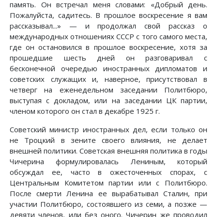
память. Он встречал меня словами: «Добрый день.
Пожалуйста, садитесь. В прошлое воскресение я вам
рассказывал...» — и продолжал свой рассказ о
международных отношениях СССР с того самого места,
где он остановился в прошлое воскресение, хотя за
прошедшие шесть дней он разговаривал с
бесконечной очередью иностранных дипломатов и
советских служащих и, наверное, присутствовал в
четверг на еженедельном заседании Политбюро,
выступая с докладом, или на заседании ЦК партии,
членом которого он стал в декабре 1925 г.
Советский министр иностранных дел, если только он
не Троцкий в зените своего влияния, не делает
внешней политики. Советская внешняя политика в годы
Чичерина формулировалась Лениным, который
обсуждал ее, часто в ожесточенных спорах, с
Центральным Комитетом партии или с Политбюро.
После смерти Ленина ее вырабатывал Сталин, при
участии Политбюро, состоявшего из семи, а позже —
девяти членов, или без оного. Чичерин же проводил