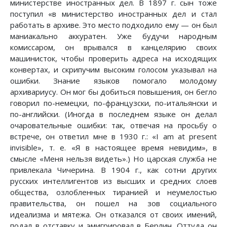
министерстве иностранных дел. В 1897 г. сын тоже
поступил «в министерство иностранных дел и стал
работать в архиве. Это место подходило ему — он был
маниакально аккуратен. Уже будучи народным
комиссаром, он врывался в канцелярию своих
машинисток, чтобы проверить адреса на исходящих
конвертах, и скрипучим высоким голосом указывал на
ошибки. Знание языков помогало молодому
архивариусу. Он мог бы добиться повышения, он бегло
говорил по-немецки, по-французски, по-итальянски и
по-английски. (Иногда в последнем языке он делал
очаровательные ошибки: так, отвечая на просьбу о
встрече, он ответил мне в 1930 г.: «I am at present
invisible», т. e. «Я в настоящее время невидим», в
смысле «Меня нельзя видеть».) Но царская служба не
привлекала Чичерина. В 1904 г., как сотни других
русских интеллигентов из высших и средних слоев
общества, озлобленных тиранией и неумелостью
правительства, он пошел на зов социального
идеализма и мятежа. Он отказался от своих имений,
подал в отставку и эмигрировал в Берлин. Оттуда он