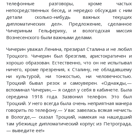
телефонные разговоры, кроме частых
непосредственных бесед, и нередко обсуждая с ним
детали сколько-нибудь важных текущих
дипломатических дел». Предложение, сделанное
Чичериным Гельфериху, и вологодская миссия
Вознесенского были важными делами.
Чичерин уважал Ленина, презирал Сталина и не любил
Троцкого. Чичерин был брезглив, аристократичен и
хорошо образован. Естественно, что он не испытывал
ничего, кроме презрения, к Сталину, не обладавшему
ни культурой, ни тонкостью, ни человечностью.
Троцкий бывал резок и самоуверен. «Однажды,—
вспоминал Чичерин,— я сидел у себя в кабинете. Была
середина 1918 года. Зазвонил телефон. Это был
Троцкий. У него всегда была очень неприятная манера
говорить по телефону.— У вас завелась всякая нечисть
в Вологде,— сказал Троцкий, намекая на нашедший
там убежище дипломатический корпус из Петрограда,
— выведите ее!»