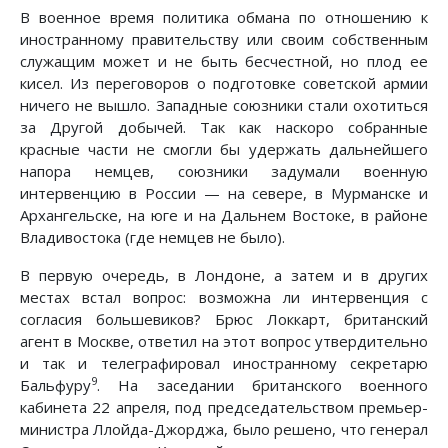
В военное время политика обмана по отношению к
иностранному правительству или своим собственным
служащим может и не быть бесчестной, но плод ее
кисел. Из переговоров о подготовке советской армии
ничего не вышло. Западные союзники стали охотиться
за Другой добычей. Так как наскоро собранные
красные части не смогли бы удержать дальнейшего
напора немцев, союзники задумали военную
интервенцию в России — на севере, в Мурманске и
Архангельске, на юге и на Дальнем Востоке, в районе
Владивостока (где немцев не было).
В первую очередь, в Лондоне, а затем и в других
местах встал вопрос: возможна ли интервенция с
согласия большевиков? Брюс Локкарт, британский
агент в Москве, ответил на этот вопрос утвердительно
и так и телеграфировал иностранному секретарю
9
Бальфуру
. На заседании британского военного
кабинета 22 апреля, под председательством премьер-
министра Ллойда-Джорджа, было решено, что генерал