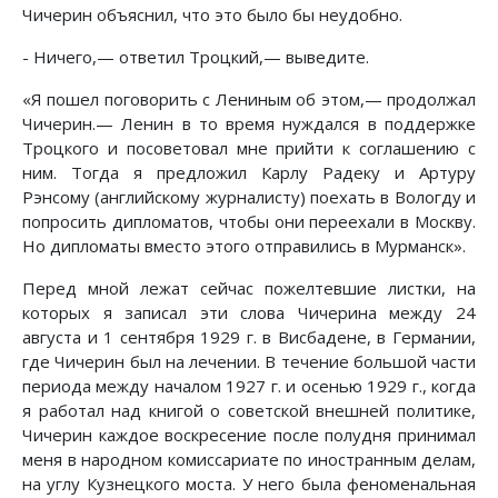
Чичерин объяснил, что это было бы неудобно.
- Ничего,— ответил Троцкий,— выведите.
«Я пошел поговорить с Лениным об этом,— продолжал
Чичерин.— Ленин в то время нуждался в поддержке
Троцкого и посоветовал мне прийти к соглашению с
ним. Тогда я предложил Карлу Радеку и Артуру
Рэнсому (английскому журналисту) поехать в Вологду и
попросить дипломатов, чтобы они переехали в Москву.
Но дипломаты вместо этого отправились в Мурманск».
Перед мной лежат сейчас пожелтевшие листки, на
которых я записал эти слова Чичерина между 24
августа и 1 сентября 1929 г. в Висбадене, в Германии,
где Чичерин был на лечении. В течение большой части
периода между началом 1927 г. и осенью 1929 г., когда
я работал над книгой о советской внешней политике,
Чичерин каждое воскресение после полудня принимал
меня в народном комиссариате по иностранным делам,
на углу Кузнецкого моста. У него была феноменальная