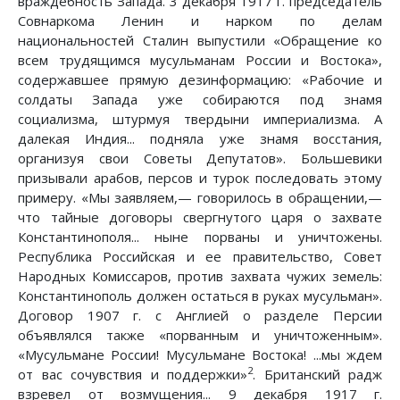
враждебность Запада. 3 декабря 1917 г. председатель
Совнаркома Ленин и нарком по делам
национальностей Сталин выпустили «Обращение ко
всем трудящимся мусульманам России и Востока»,
содержавшее прямую дезинформацию: «Рабочие и
солдаты Запада уже собираются под знамя
социализма, штурмуя твердыни империализма. А
далекая Индия... подняла уже знамя восстания,
организуя свои Советы Депутатов». Большевики
призывали арабов, персов и турок последовать этому
примеру. «Мы заявляем,— говорилось в обращении,—
что тайные договоры свергнутого царя о захвате
Константинополя... ныне порваны и уничтожены.
Республика Российская и ее правительство, Совет
Народных Комиссаров, против захвата чужих земель:
Константинополь должен остаться в руках мусульман».
Договор 1907 г. с Англией о разделе Персии
объявлялся также «порванным и уничтоженным».
«Мусульмане России! Мусульмане Востока! ...мы ждем
2
от вас сочувствия и поддержки»
. Британский радж
взревел от возмущения... 9 декабря 1917 г.