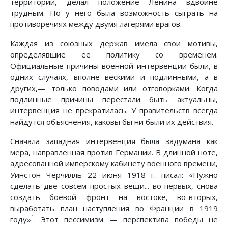
территории, делал положение Ленина вдвойне
трудным. Но у него была возможность сыграть на
противоречиях между двумя лагерями врагов.
Каждая из союзных держав имела свои мотивы,
определявшие ее политику со временем.
Официальные причины военной интервенции были, в
одних случаях, вполне вескими и подлинными, а в
других,— только поводами или отговорками. Когда
подлинные причины перестали быть актуальны,
интервенция не прекратилась. У правительств всегда
найдутся объяснения, каковы бы ни были их действия.
Сначала западная интервенция была задумана как
мера, направленная против Германии. В длинной ноте,
адресованной имперскому кабинету военного времени,
Уинстон Черчилль 22 июня 1918 г. писал: «Нужно
сделать две совсем простых вещи... во-первых, снова
создать боевой фронт на востоке, во-вторых,
выработать план наступления во Франции в 1919
1
году»
. Этот пессимизм — перспектива победы не