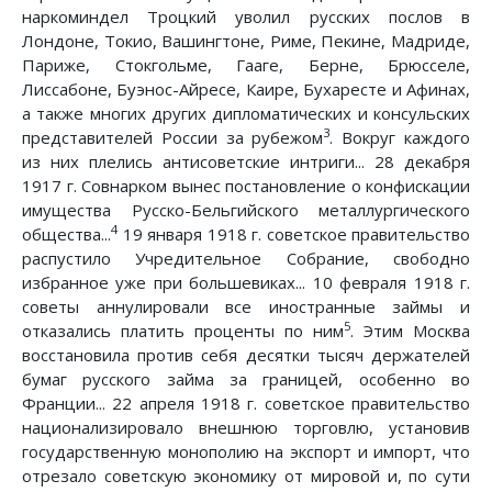
наркоминдел Троцкий уволил русских послов в
Лондоне, Токио, Вашингтоне, Риме, Пекине, Мадриде,
Париже, Стокгольме, Гааге, Берне, Брюсселе,
Лиссабоне, Буэнос-Айресе, Каире, Бухаресте и Афинах,
а также многих других дипломатических и консульских
3
представителей России за рубежом
. Вокруг каждого
из них плелись антисоветские интриги... 28 декабря
1917 г. Совнарком вынес постановление о конфискации
имущества Русско-Бельгийского металлургического
4
общества...
19 января 1918 г. советское правительство
распустило Учредительное Собрание, свободно
избранное уже при большевиках... 10 февраля 1918 г.
советы аннулировали все иностранные займы и
5
отказались платить проценты по ним
. Этим Москва
восстановила против себя десятки тысяч держателей
бумаг русского займа за границей, особенно во
Франции... 22 апреля 1918 г. советское правительство
национализировало внешнюю торговлю, установив
государственную монополию на экспорт и импорт, что
отрезало советскую экономику от мировой и, по сути