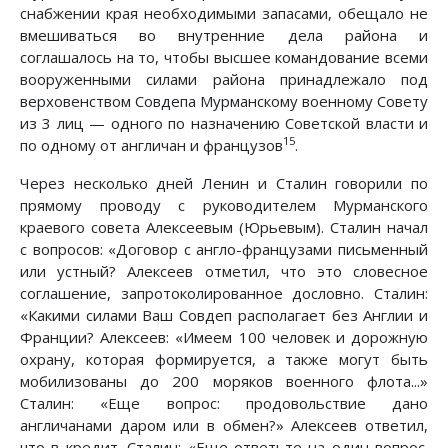
снабжении края необходимыми запасами, обещало не
вмешиваться во внутренние дела района и
соглашалось на то, чтобы высшее командование всеми
вооруженными силами района принадлежало под
верховенством Совдепа Мурманскому военному Совету
из 3 лиц — одного по назначению Советской власти и
15
по одному от англичан и французов
.
Через несколько дней Ленин и Сталин говорили по
прямому проводу с руководителем Мурманского
краевого совета Алексеевым (Юрьевым). Сталин начал
с вопросов: «Договор с англо-французами письменный
или устный? Алексеев отметил, что это словесное
соглашение, запротоколированное дословно. Сталин:
«Какими силами Ваш Совдеп располагает без Англии и
Франции? Алексеев: «Имеем 100 человек и дорожную
охрану, которая формируется, а также могут быть
мобилизованы до 200 моряков военного флота...»
Сталин: «Еще вопрос: продовольствие дано
англичанами даром или в обмен?» Алексеев ответил,
что в кредит. Сталин: «Еще ответьте на один вопрос.