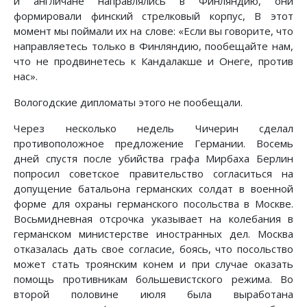
и англичане направлялись в Финляндию, они
формировали финский стрелковый корпус, В этот
момент мы поймали их на слове: «Если вы говорите, что
направляетесь только в Финляндию, пообещайте нам,
что не продвинетесь к Кандалакше и Онеге, против
нас».
Вологодские дипломаты этого не пообещали.
Через несколько недель Чичерин сделал
противоположное предложение Германии. Восемь
дней спустя после убийства графа Мирбаха Берлин
попросил советское правительство согласиться на
допущение батальона германских солдат в военной
форме для охраны германского посольства в Москве.
Восьмидневная отсрочка указывает на колебания в
германском министерстве иностранных дел. Москва
отказалась дать свое согласие, боясь, что посольство
может стать троянским конем и при случае оказать
помощь противникам большевистского режима. Во
второй половине июля была выработана