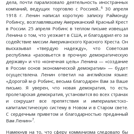
дела, почти парализовало деятельность иностранных
6
компаний, ведущих торговлю с Россией...
30 апреля
1918 г. Ленин написал короткую записку Раймонду
Робинсу, возглавлявшему Американский Красный Крест
в России. 25 апреля Робинс в теплом письме извещал
Ленина о том, что уезжает в США, и благодарил его за
содействие миссии Американского Красного Креста. Он
высказывал «твердую надежду», что Советская
республика «разовьется в прочную демократическую
державу» и что «конечная цель» Ленина — «создание
в России основ экономической демократии» — будет
осуществлена. Ленин ответил на английском языке:
«Дорогой м-р Робинс, весьма благодарен Вам за Ваше
письмо. Я уверен, что новая демократия, то есть
пролетарская демократия, установится во всех странах
и сокрушит все препятствия и империалистско-
капиталистическую систему в Новом и в Старом свете.
С сердечным приветом и благодарностью преданный
7
Вам Ленин»
.
Намекнув на то, что сферу коммунизма следовало бы