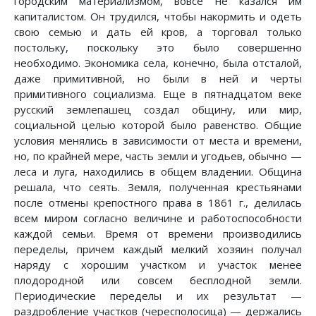
городским материализмом, вовсе не казался им
капиталистом. Он трудился, чтобы накормить и одеть
свою семью и дать ей кров, а торговал только
постольку, поскольку это было совершенно
необходимо. Экономика села, конечно, была отсталой,
даже примитивной, но были в ней и черты
примитивного социализма. Еще в пятнадцатом веке
русский землепашец создал общину, или мир,
социальной целью которой было равенство. Общие
условия менялись в зависимости от места и времени,
но, по крайней мере, часть земли и угодьев, обычно —
леса и луга, находились в общем владении. Община
решала, что сеять. Земля, полученная крестьянами
после отмены крепостного права в 1861 г., делилась
всем миром согласно величине и работоспособности
каждой семьи. Время от времени производились
переделы, причем каждый мелкий хозяин получал
наряду с хорошим участком и участок менее
плодородной или совсем бесплодной земли.
Периодические переделы и их результат —
раздробление участков (чересполосица) — держались