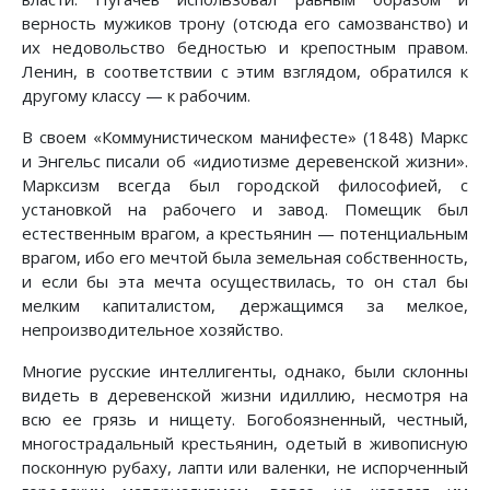
верность мужиков трону (отсюда его самозванство) и
их недовольство бедностью и крепостным правом.
Ленин, в соответствии с этим взглядом, обратился к
другому классу — к рабочим.
В своем «Коммунистическом манифесте» (1848) Маркс
и Энгельс писали об «идиотизме деревенской жизни».
Марксизм всегда был городской философией, с
установкой на рабочего и завод. Помещик был
естественным врагом, а крестьянин — потенциальным
врагом, ибо его мечтой была земельная собственность,
и если бы эта мечта осуществилась, то он стал бы
мелким капиталистом, держащимся за мелкое,
непроизводительное хозяйство.
Многие русские интеллигенты, однако, были склонны
видеть в деревенской жизни идиллию, несмотря на
всю ее грязь и нищету. Богобоязненный, честный,
многострадальный крестьянин, одетый в живописную
посконную рубаху, лапти или валенки, не испорченный