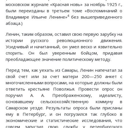
московском журнале «Красная новь» за ноябрь 1925 г.,
были переизданы в третьем томе «Воспоминаний о
4
Владимире Ильиче Ленине»
без вышеприведенного
абзаца.)
Ленин, таким образом, оставил свою первую зарубку на
истории русского революционного движения.
Усидчивый и начитанный, он умел веско и язвительно
спорить. Он был уверенным бойцом, придавая
преобладающее значение политическому методу.
Перед тем, как уехать из Самары, Ленин напечатал за
свой счет или за счет матери 200—250 анкет с
многочисленными вопросами, на которые должны были
ответить крестьяне Поволжья. Провести опрос он
поручил А. А. Преображенскому, идеалисту,
основавшему сельскохозяйственную коммуну в
Самарском уезде. Результаты опроса были присланы
ему в Петербург, и он погрузился так глубоко в
экономические и статистические исследования, что
совсем запустил свою службу у петербургского