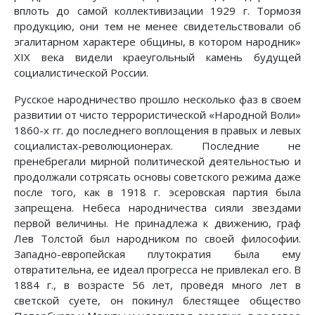
вплоть до самой коллективизации 1929 г. Тормозя
продукцию, они тем не менее свидетельствовали об
эгалитарном характере общины, в котором народник»
XIX века видели краеугольный камень будущей
социалистической России.
Русское народничество прошло несколько фаз в своем
развитии от чисто террористической «Народной Воли»
1860-х гг. до последнего воплощения в правых и левых
социалистах-революционерах. Последние не
пренебрегали мирной политической деятельностью и
продолжали сотрясать основы советского режима даже
после того, как в 1918 г. эсеровская партия была
запрещена. Небеса народничества сияли звездами
первой величины. Не принадлежа к движению, граф
Лев Толстой был народником по своей философии.
Западно-европейская плутократия была ему
отвратительна, ее идеал прогресса не привлекал его. В
1884 г., в возрасте 56 лет, проведя много лет в
светской суете, он покинул блестящее общество