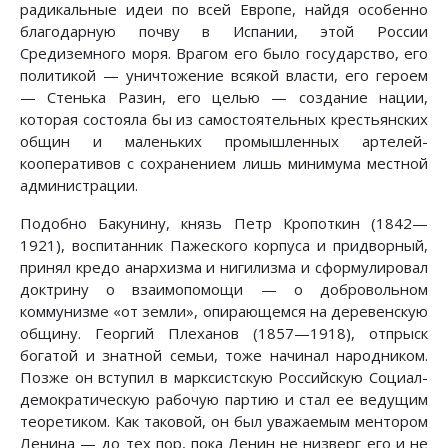
радикальные идеи по всей Европе, найдя особенно
благодарную почву в Испании, этой России
Средиземного моря. Врагом его было государство, его
политикой — уничтожение всякой власти, его героем
— Стенька Разин, его целью — создание нации,
которая состояла бы из самостоятельных крестьянских
общин и маленьких промышленных артелей-
кооперативов с сохранением лишь минимума местной
администрации.
Подобно Бакунину, князь Петр Кропоткин (1842—
1921), воспитанник Пажеского корпуса и придворный,
принял кредо анархизма и нигилизма и сформулировал
доктрину о взаимопомощи — о добровольном
коммунизме «от земли», опирающемся на деревенскую
общину. Георгий Плеханов (1857—1918), отпрыск
богатой и знатной семьи, тоже начинал народником.
Позже он вступил в марксистскую Российскую Социал-
демократическую рабочую партию и стал ее ведущим
теоретиком. Как таковой, он был уважаемым ментором
Ленина — до тех пор, пока Ленин не низверг его и не