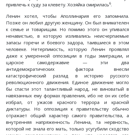
6
привлечь к суду за клевету. Хозяйка смирилась
.
Ленин хотел, чтобы Аполлинария его запомнила.
Позже он любил другую женщину. Он был внимателен
к семье и товарищам. Но помимо этого он упивался
ненавистью, в которую изливались неисчерпаемые
запасы горечи и боевого задора, таившиеся в этом
человеке. Нетерпимость, которую Ленин проявлял
даже к умеренной оппозиции в годы эмиграции, и
царское самодержавие — эти два
антидемократических фактора внесли
катастрофический разлад в историю русского
революционного движения. Единое движение могло
бы спасти этот талантливый народ, не виноватый в
навязанных ему формах правления, ибо не он их себе
избрал, от ужасов красного террора и красной
диктатуры. Но оппозиция к правительству обычно
отражает общий характер самого правительства, а
внутренняя напряженность Ленина, та нервность,
которой не знала его мать, только усугубили сходство