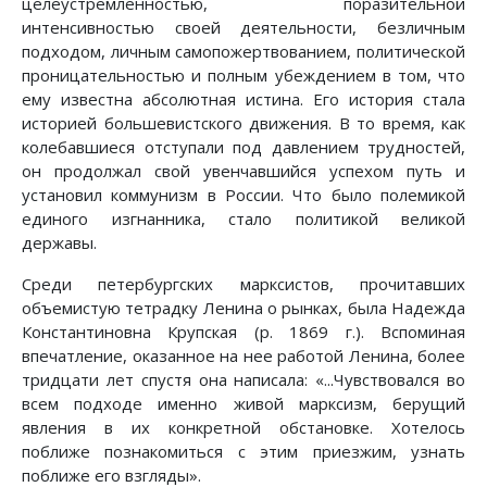
целеустремленностью, поразительной
интенсивностью своей деятельности, безличным
подходом, личным самопожертвованием, политической
проницательностью и полным убеждением в том, что
ему известна абсолютная истина. Его история стала
историей большевистского движения. В то время, как
колебавшиеся отступали под давлением трудностей,
он продолжал свой увенчавшийся успехом путь и
установил коммунизм в России. Что было полемикой
единого изгнанника, стало политикой великой
державы.
Среди петербургских марксистов, прочитавших
объемистую тетрадку Ленина о рынках, была Надежда
Константиновна Крупская (р. 1869 г.). Вспоминая
впечатление, оказанное на нее работой Ленина, более
тридцати лет спустя она написала: «...Чувствовался во
всем подходе именно живой марксизм, берущий
явления в их конкретной обстановке. Хотелось
поближе познакомиться с этим приезжим, узнать
поближе его взгляды».