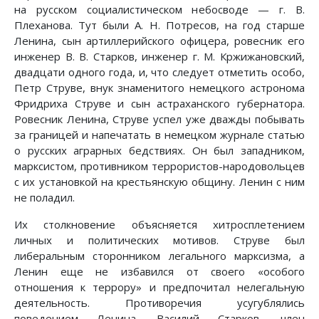
на русском социалистическом небосводе — г. В.
Плеханова. Тут были А. Н. Потресов, на год старше
Ленина, сын артиллерийского офицера, ровесник его
инженер В. В. Старков, инженер г. М. Кржижановский,
двадцати одного года, и, что следует отметить особо,
Петр Струве, внук знаменитого немецкого астронома
Фридриха Струве и сын астраханского губернатора.
Ровесник Ленина, Струве успел уже дважды побывать
за границей и напечатать в немецком журнале статью
о русских аграрных бедствиях. Он был западником,
марксистом, противником террористов-народовольцев
с их установкой на крестьянскую общину. Ленин с ним
не поладил.
Их столкновение объясняется хитросплетением
личных и политических мотивов. Струве был
либеральным сторонником легального марксизма, а
Ленин еще не избавился от своего «особого
отношения к террору» и предпочитал нелегальную
деятельность. Противоречия усугублялись
поведением Ленина. Василий Старков, член