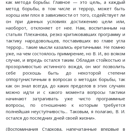
как метода борьбы. Главное — это цель, а каждый
метод борьбы, в том числе и террор, может быть
хорош или плох в зависимости от того, содействует ли
он при данных условиях достижению цели или,
наоборот, отклоняет от нее. Нам, воспитанным на
статьях Плеханова, резко критиковавших программу и
тактику народовольцев, поставивших во главе угла
террор... такие мысли казались еретичными. Не помню
уже, на чем состоялось примирение, но В. И., во всяком
случае, и впредь остался таким. Обладая стойкостью и
прозорливостью истинного вождя, он мог позволить
себе роскошь быть до некоторой степени
оппортунистичным в вопросах о методах борьбы, так
как он знал всегда, до каких пределов в этих случаях
можно идти и с какого момента вопросы тактики
начинают затрагивать уже чисто программные
вопросы, по отношению к которым требуется
полнейшая неуступчивость... Таковым, я полагаю, В. И.
остался до последних дней своей жизни».
(Воспоминания Старкова, напечатанные впервые в