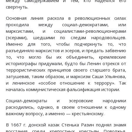
между самодержавием и тем, кто надеялся его
свергнуть.
Основная линия раскола в революционных силах
проходила между социал-демократами, или
марксистами, и социалистами-революционерами
(эсерами), шедшими по следам народовольцев.
Именно для того, чтобы подчеркнуть то, что
разъединяло марксистов и эсеров, и предать забвению
то, что могло бы их объединить, кремлевские
историографы придумали, будто бы Ленин отрекся от
террористических принципов своего старшего брата,
затушевав, таким образом, и марксизм Саши Ульянова,
и ленинское «особое отношение к террору». Так
началась коммунистическая фальсификация истории.
Социал-демократы и эсеровские народники
расходились, однако, в своем отношении к одному
важному вопросу, а именно — крестьянскому.
В 1667 г. донской казак Стенька Разин поднял знамя
восстания среди крепостных крестьян Поволжья.