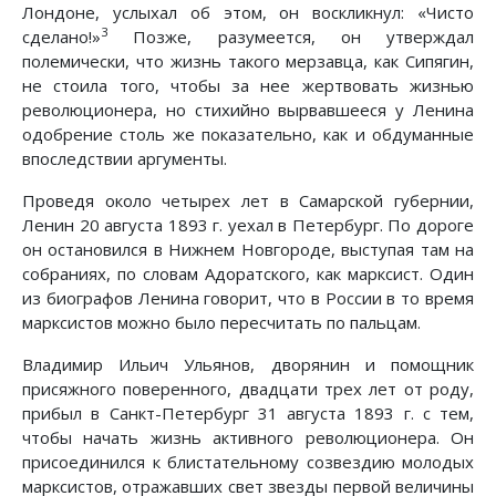
Лондоне, услыхал об этом, он воскликнул: «Чисто
3
сделано!»
Позже, разумеется, он утверждал
полемически, что жизнь такого мерзавца, как Сипягин,
не стоила того, чтобы за нее жертвовать жизнью
революционера, но стихийно вырвавшееся у Ленина
одобрение столь же показательно, как и обдуманные
впоследствии аргументы.
Проведя около четырех лет в Самарской губернии,
Ленин 20 августа 1893 г. уехал в Петербург. По дороге
он остановился в Нижнем Новгороде, выступая там на
собраниях, по словам Адоратского, как марксист. Один
из биографов Ленина говорит, что в России в то время
марксистов можно было пересчитать по пальцам.
Владимир Ильич Ульянов, дворянин и помощник
присяжного поверенного, двадцати трех лет от роду,
прибыл в Санкт-Петербург 31 августа 1893 г. с тем,
чтобы начать жизнь активного революционера. Он
присоединился к блистательному созвездию молодых
марксистов, отражавших свет звезды первой величины