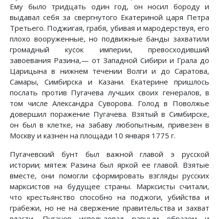
Ему было тридцать один год, он носил бороду и
выдавал себя за свергнутого Екатериной царя Петра
Третьего. Поджигая, грабя, убивая и мародерствуя, его
плохо вооруженные, но подвижные банды захватили
громадный кусок империи, превосходивший
завоевания Разина,— от Западной Сибири и Грала до
Царицына в нижнем течении Волги и до Саратова,
Самары, Симбирска и Казани. Екатерине пришлось
послать против Пугачева лучших своих генералов, в
том числе Александра Суворова. Голод в Поволжье
довершил поражение Пугачева. Взятый в Симбирске,
он был в клетке, на забаву любопытным, привезен в
Москву и казнен на площади 10 января 1775 г.
Пугачевский бунт был важной главой э русской
истории; мятеж Разина был яркой ее главой. Взятые
вместе, они помогли сформировать взгляды русских
марксистов на будущее страны. Марксисты считали,
что крестьянство способно на поджоги, убийства и
грабежи, но не на свержение правительства и захват
власти. Пугачев использовал равным образом и