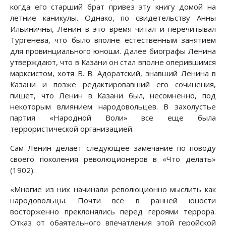
когда его старший брат привез эту книгу домой на
летние каникулы. Однако, по свидетельству Анны
Ильиничны, Ленин в это время читал и перечитывал
Тургенева, что было вполне естественным занятием
для провинциального юноши. Далее биографы Ленина
утверждают, что в Казани он стал вполне оперившимся
марксистом, хотя В. В. Адоратский, знавший Ленина в
Казани и позже редактировавший его сочинения,
пишет, что Ленин в Казани был, несомненно, под
некоторым влиянием народовольцев. В захолустье
партия «Народной Воли» все еще была
террористической организацией.
Сам Ленин делает следующее замечание по поводу
своего поколения революционеров в «Что делать»
(1902):
«Многие из них начинали революционно мыслить как
народовольцы. Почти все в ранней юности
восторженно преклонялись перед героями террора.
Отказ от обаятельного впечатления этой геройской