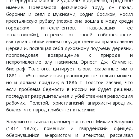
Петербурга и Москвы и удалился в деревню, в родовое
имение. Превознося физический труд, он пахал,
боронил и сеял с мужиками, ходил босиком, носил
крестьянскую рубаху (позже она вошла в моду среди
городских интеллигентов, называвших ее
«толстовкой»), отрекся от своей собственности,
выступил с обличением государственной православной
церкви и, посвящая себя духовному подъему деревни,
проповедовал возвращение к природе и
непротивление злу насилием. Эрнест Дж. Симмонс,
биограф Толстого, цитирует слова, сказанные им в
1881 г.: «Экономическая революция не только может,
но и должна придти»; в 1886 г. Толстой заявил, что
если проблема бедности в России не будет решена,
последует разрушительная и убийственная революция
рабочих. Толстой, христианский анархист-народник,
боялся, что народ прибегнет к насилию.
Бакунин отстаивал правомерность его. Михаил Бакунин
(1814—1876), помещик и гвардейский офицер,
обернувшийся анархистом и атеистом, рассеивал