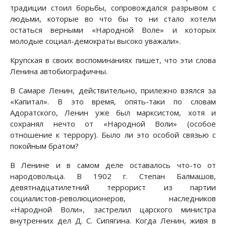
традиции стоил борьбы, сопровождался разрывом с
людьми, которые во что бы то ни стало хотели
остаться верными «Народной Воле» и которых
молодые социал-демократы высоко уважали».
Крупская в своих воспоминаниях пишет, что эти слова
Ленина автобиографичны.
В Самаре Ленин, действительно, прилежно взялся за
«Капитал». В это время, опять-таки по словам
Адоратского, Ленин уже был марксистом, хотя и
сохранял нечто от «Народной Воли» (особое
отношение к террору). Было ли это особой связью с
покойным братом?
В Ленине и в самом деле оставалось что-то от
народовольца. В 1902 г. Степан Балмашов,
девятнадцатилетний террорист из партии
социалистов-революционеров, наследников
«Народной Воли», застрелил царского министра
внутренних дел Д. С. Сипягина. Когда Ленин, живя в