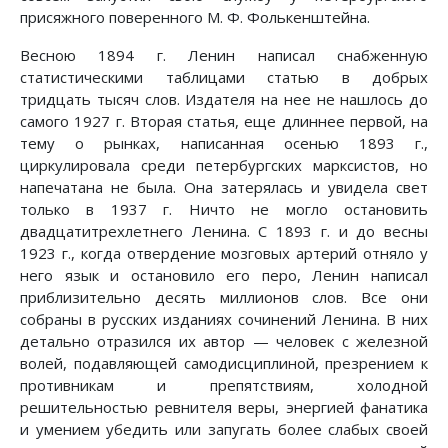
присяжного поверенного М. Ф. Фолькенштейна.
Весною 1894 г. Ленин написал снабженную
статистическими таблицами статью в добрых
тридцать тысяч слов. Издателя на нее не нашлось до
самого 1927 г. Вторая статья, еще длиннее первой, на
тему о рынках, написанная осенью 1893 г.,
циркулировала среди петербургских марксистов, но
напечатана не была. Она затерялась и увидела свет
только в 1937 г. Ничто не могло остановить
двадцатитрехлетнего Ленина. С 1893 г. и до весны
1923 г., когда отвердение мозговых артерий отняло у
него язык и остановило его перо, Ленин написал
приблизительно десять миллионов слов. Все они
собраны в русских изданиях сочинений Ленина. В них
детально отразился их автор — человек с железной
волей, подавляющей самодисциплиной, презрением к
противникам и препятствиям, холодной
решительностью ревнителя веры, энергией фанатика
и умением убедить или запугать более слабых своей