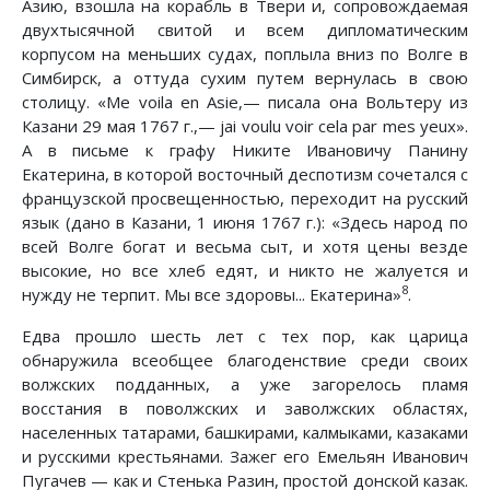
Азию, взошла на корабль в Твери и, сопровождаемая
двухтысячной свитой и всем дипломатическим
корпусом на меньших судах, поплыла вниз по Волге в
Симбирск, а оттуда сухим путем вернулась в свою
столицу. «Me voila en Asie,— писала она Вольтеру из
Казани 29 мая 1767 г.,— jai voulu voir cela par mes yeux».
А в письме к графу Никите Ивановичу Панину
Екатерина, в которой восточный деспотизм сочетался с
французской просвещенностью, переходит на русский
язык (дано в Казани, 1 июня 1767 г.): «Здесь народ по
всей Волге богат и весьма сыт, и хотя цены везде
высокие, но все хлеб едят, и никто не жалуется и
8
нужду не терпит. Мы все здоровы... Екатерина»
.
Едва прошло шесть лет с тех пор, как царица
обнаружила всеобщее благоденствие среди своих
волжских подданных, а уже загорелось пламя
восстания в поволжских и заволжских областях,
населенных татарами, башкирами, калмыками, казаками
и русскими крестьянами. Зажег его Емельян Иванович
Пугачев — как и Стенька Разин, простой донской казак.