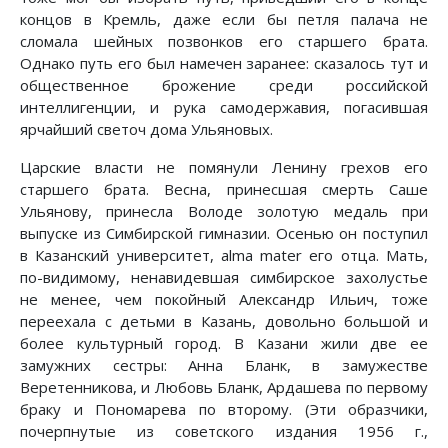
концов в Кремль, даже если бы петля палача не
сломала шейных позвонков его старшего брата.
Однако путь его был намечен заранее: сказалось тут и
общественное брожение среди российской
интеллигенции, и рука самодержавия, погасившая
ярчайший светоч дома Ульяновых.
Царские власти не помянули Ленину грехов его
старшего брата. Весна, принесшая смерть Саше
Ульянову, принесла Володе золотую медаль при
выпуске из Симбирской гимназии. Осенью он поступил
в Казанский университет, alma mater его отца. Мать,
по-видимому, ненавидевшая симбирское захолустье
не менее, чем покойный Александр Ильич, тоже
переехала с детьми в Казань, довольно большой и
более культурный город. В Казани жили две ее
замужних сестры: Анна Бланк, в замужестве
Веретенникова, и Любовь Бланк, Ардашева по первому
браку и Пономарева по второму. (Эти образчики,
почерпнутые из советского издания 1956 г.,