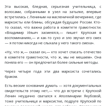
Эта высокая, бледная, серьезная учительница, с
волосами, собранными в узел на затылке, впервые
встретилась с Лениным на масленичной вечеринке, где
марксисты ели блины, обсуждая будущее России. Кто-
то сказал, что важна работа в комитете грамотности.
«Владимир Ильич засмеялся,— пишет Крупская в
воспоминаниях,— и как-то сухо и зло звучал его смех
— я потом никогда не слыхала у него такого смеха».
«Ну, что ж,— сказал он,— кто хочет спасать отечество
в комитете грамотности, что ж, мы не мешаем». Она
поняла его — он предпочитал более сильные методы.
Через четыре года эти два марксиста сочетались
браком.
Есть веские основания думать — хотя документальных
свидетельств этому нет,— что до встречи с Крупской
Ленин неудачно сватался к Аполлинарии Якубовой,
тоже учительнице и марксистке, подруге Крупской по