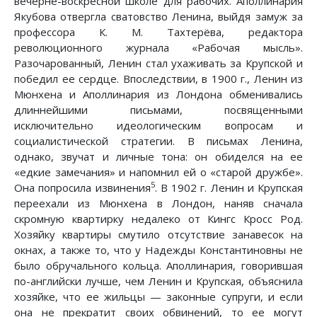
вечерне-воскресной школе для рабочих. Аполлинария
Якубова отвергла сватовство Ленина, выйдя замуж за
профессора К. М. Тахтерёва, редактора
революционного журнала «Рабочая мысль».
Разочарованный, Ленин стал ухаживать за Крупской и
победил ее сердце. Впоследствии, в 1900 г., Ленин из
Мюнхена и Аполлинария из Лондона обменивались
длиннейшими письмами, посвященными
исключительно идеологическим вопросам и
социалистической стратегии. В письмах Ленина,
однако, звучат и личные тона: он обиделся на ее
«едкие замечания» и напомнил ей о «старой дружбе».
5
Она попросила извинения
. В 1902 г. Ленин и Крупская
переехали из Мюнхена в Лондон, наняв сначала
скромную квартирку недалеко от Кингс Кросс Род.
Хозяйку квартиры смутило отсутствие занавесок на
окнах, а также то, что у Надежды Константиновны не
было обручального кольца. Аполлинария, говорившая
по-английски лучше, чем Ленин и Крупская, объяснила
хозяйке, что ее жильцы — законные супруги, и если
она не прекратит своих обвинений, то ее могут