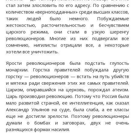
стал затем злословить по его адресу. По сравнению с
количеством «верноподданных» среди высших классов,
таких людей было немного. Побуждаемые
жестокостью, расточительностью и бесчувствием
царского режима, они стали в узкую шеренгу
революционеров. Многие из них подвергали все
сомнению, нигилисты отрицали все, а некоторые
хотели все уничтожить.
Ярости революционеров была подстать глупость
монархии. Горстка правителей побуждала другую
горстку — революционеров — встать на путь убийств
и мятежа ради свержения этих же самых правителей.
Царизм, опиравшийся на церковь, порождал атеизм.
Царь производил революцию. Потому что Россия была
мало развитой страной, ее интеллигенция, как сказал
Александр Ульянов на суде, была слаба, а ее классы
еще не достигли зрелости. Поэтому революционеры
думали о бомбах и заговорах, двух не очень
разнящихся формах насилия.