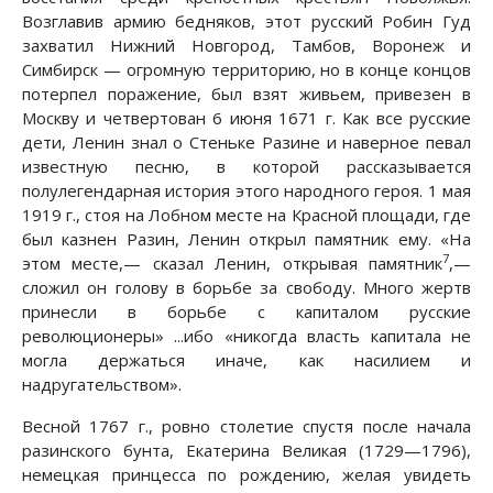
Возглавив армию бедняков, этот русский Робин Гуд
захватил Нижний Новгород, Тамбов, Воронеж и
Симбирск — огромную территорию, но в конце концов
потерпел поражение, был взят живьем, привезен в
Москву и четвертован 6 июня 1671 г. Как все русские
дети, Ленин знал о Стеньке Разине и наверное певал
известную песню, в которой рассказывается
полулегендарная история этого народного героя. 1 мая
1919 г., стоя на Лобном месте на Красной площади, где
был казнен Разин, Ленин открыл памятник ему. «На
7
этом месте,— сказал Ленин, открывая памятник
,—
сложил он голову в борьбе за свободу. Много жертв
принесли в борьбе с капиталом русские
революционеры» ...ибо «никогда власть капитала не
могла держаться иначе, как насилием и
надругательством».
Весной 1767 г., ровно столетие спустя после начала
разинского бунта, Екатерина Великая (1729—1796),
немецкая принцесса по рождению, желая увидеть