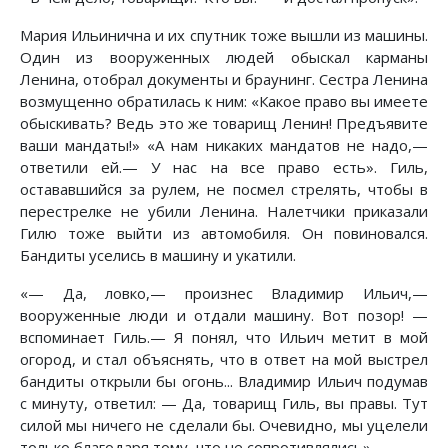
Мария Ильинична и их спутник тоже вышли из машины.
Один из вооруженных людей обыскал карманы
Ленина, отобрал документы и браунинг. Сестра Ленина
возмущенно обратилась к ним: «Какое право вы имеете
обыскивать? Ведь это же товарищ Ленин! Предъявите
ваши мандаты!» «А нам никаких мандатов не надо,—
ответили ей.— У нас на все право есть». Гиль,
остававшийся за рулем, не посмел стрелять, чтобы в
перестрелке не убили Ленина. Налетчики приказали
Гилю тоже выйти из автомобиля. Он повиновался.
Бандиты уселись в машину и укатили.
«— Да, ловко,— произнес Владимир Ильич,—
вооруженные люди и отдали машину. Вот позор! —
вспоминает Гиль.— Я понял, что Ильич метит в мой
огород, и стал объяснять, что в ответ на мой выстрел
бандиты открыли бы огонь... Владимир Ильич подумав
с минуту, ответил: — Да, товарищ Гиль, вы правы. Тут
силой мы ничего не сделали бы. Очевидно, мы уцелели
только благодаря тому, что не сопротивлялись».