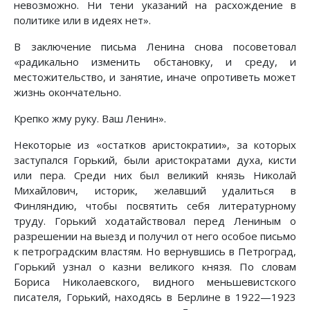
невозможно. Ни тени указаний на расхождение в
политике или в идеях нет».
В заключение письма Ленина снова посоветовал
«радикально изменить обстановку, и среду, и
местожительство, и занятие, иначе опротиветь может
жизнь окончательно.
Крепко жму руку. Ваш Ленин».
Некоторые из «остатков аристократии», за которых
заступался Горький, были аристократами духа, кисти
или пера. Среди них был великий князь Николай
Михайлович, историк, желавший удалиться в
Финляндию, чтобы посвятить себя литературному
труду. Горький ходатайствовал перед Лениным о
разрешении на выезд и получил от него особое письмо
к петроградским властям. Но вернувшись в Петроград,
Горький узнал о казни великого князя. По словам
Бориса Николаевского, видного меньшевистского
писателя, Горький, находясь в Берлине в 1922—1923