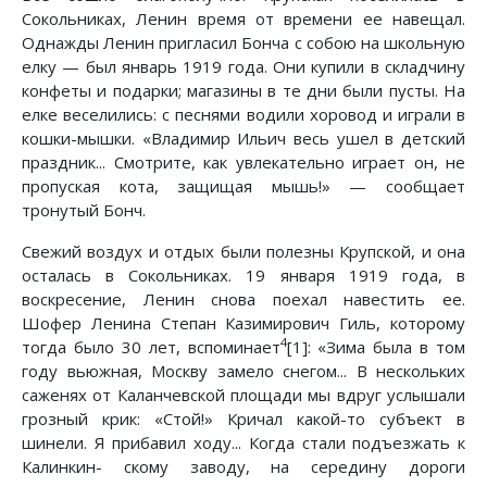
Сокольниках, Ленин время от времени ее навещал.
Однажды Ленин пригласил Бонча с собою на школьную
елку — был январь 1919 года. Они купили в складчину
конфеты и подарки; магазины в те дни были пусты. На
елке веселились: с песнями водили хоровод и играли в
кошки-мышки. «Владимир Ильич весь ушел в детский
праздник... Смотрите, как увлекательно играет он, не
пропуская кота, защищая мышь!» — сообщает
тронутый Бонч.
Свежий воздух и отдых были полезны Крупской, и она
осталась в Сокольниках. 19 января 1919 года, в
воскресение, Ленин снова поехал навестить ее.
Шофер Ленина Степан Казимирович Гиль, которому
4
тогда было 30 лет, вспоминает
[1]: «Зима была в том
году вьюжная, Москву замело снегом... В нескольких
саженях от Каланчевской площади мы вдруг услышали
грозный крик: «Стой!» Кричал какой-то субъект в
шинели. Я прибавил ходу... Когда стали подъезжать к
Калинкин- скому заводу, на середину дороги