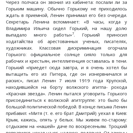
Через полчаса он звонил из кабинета: послали ли за
Горьким машину. Обычно Горькому не приходилось
ждать в приемной, Ленин принимал его без очереди.
Секретарь Ленина вспоминает: «В часы, когда у
Владимира Ильича сидел Горький, на нашу долю
7
выпадало много работы»
. Горький приносил
ходатайства об арестованных ученых, писателях,
художниках. Классовая дискриминация огорчала
Горького: официальное солнце сияло только для
рабочих и крестьян, интеллигенция оставалась в тени.
Горький «приедет сюда завтра, и я очень хотел бы
вытащить его из Питера, где он изнервничался и
раскис», писал Ленин 7 июля 1919 года Крупской,
находившейся на борту волжского агитпа- рохода
«Красная звезда». Ленин пытался уговорить Горького
присоединиться к волжской агитгруппе: это было бы
большой политической победой. В конце письма Ленин
прибавил: «Митя (т. е. его брат Дмитрий) уехал в Киев:
Крым, кажись, опять у белых. Мы живем по-старому:
отдыхаем на «нашей» даче по воскресеньям. Троцкий
поправился, уехал на юг, надеюсь подтянет. От замены