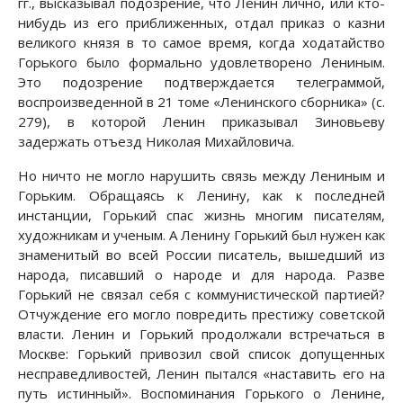
гг., высказывал подозрение, что Ленин лично, или кто-
нибудь из его приближенных, отдал приказ о казни
великого князя в то самое время, когда ходатайство
Горького было формально удовлетворено Лениным.
Это подозрение подтверждается телеграммой,
воспроизведенной в 21 томе «Ленинского сборника» (с.
279), в которой Ленин приказывал Зиновьеву
задержать отъезд Николая Михайловича.
Но ничто не могло нарушить связь между Лениным и
Горьким. Обращаясь к Ленину, как к последней
инстанции, Горький спас жизнь многим писателям,
художникам и ученым. А Ленину Горький был нужен как
знаменитый во всей России писатель, вышедший из
народа, писавший о народе и для народа. Разве
Горький не связал себя с коммунистической партией?
Отчуждение его могло повредить престижу советской
власти. Ленин и Горький продолжали встречаться в
Москве: Горький привозил свой список допущенных
несправедливостей, Ленин пытался «наставить его на
путь истинный». Воспоминания Горького о Ленине,