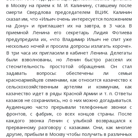
в Москву на прием к М. И. Калинину, ставшему после
смерти Свердлова председателем ВЦИК. Калинин
сказал им, что «Ильич очень интересуется положением
на Дону» и приглашает их на завтра, в 3 часа. В
приемной Ленина его секретарь Лидия Фотиева
предупредила их, «что Владимир Ильич не спит уже
несколько ночей и просила допросы излагать короче».
В три часа их пригласили в кабинет Ленина. Делегаты
были взволнованы, но Ленин быстро рассеял их
стеснительность простотой обращения. Он стал
задавать вопросы: обеспечены ли семьи
красноармейцев семенами, как относится казачество к
сельскохозяйственным артелям и коммунам, как
казачество идет в ряды Красной Армии и т. п. Ответы
казаков не сохранились, но о них можно догадываться.
Аудиенцию часто прерывали телефонные звонки с
фронтов, с фабрик, со всех концов страны. После
каждого звонка Ленин с улыбкой возвращался к
прерванному разговору с казаками. Они, как многие
другие, прибыли в Москву чтобы получить в различных