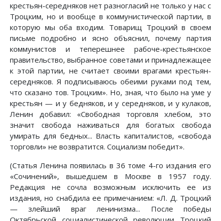
крестьян-середняков нет разногласий не только у нас с
Троцким, но и вообще в коммунистической партии, в
которую мы оба входим. Товарищ Троцкий в своем
письме подробно и ясно объяснил, почему партия
коммунистов и теперешнее рабоче-крестьянское
правительство, выбранное советами и принадлежащее
к этой партии, не считает своими врагами крестьян-
середняков. Я подписываюсь обеими руками под тем,
что сказано тов. Троцким». Но, зная, что было на уме у
крестьян — и у бедняков, и у середняков, и у кулаков,
Ленин добавил: «Свободная торговля хлебом, это
значит свобода наживаться для богатых свобода
умирать для бедных... Власть капиталистов, «свобода
торговли» не возвратится. Социализм победит».
(Статья Ленина появилась в 36 томе 4-го издания его
«Сочинений», вышедшем в Москве в 1957 году.
Редакция не сочла возможным исключить ее из
издания, но снабдила ее примечанием: «Л. Д. Троцкий
— злейший враг ленинизма... После победы
Октябрьской социалистической революции Троцкий