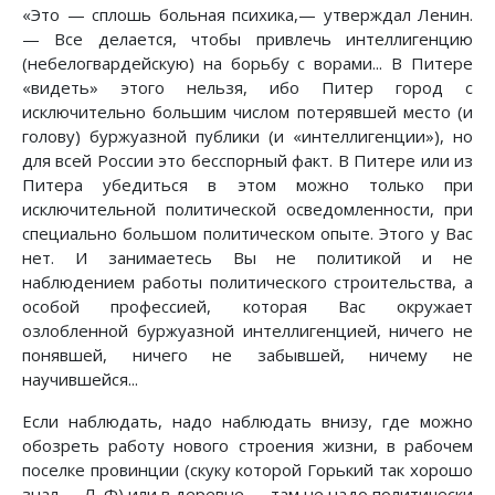
«Это — сплошь больная психика,— утверждал Ленин.
— Все делается, чтобы привлечь интеллигенцию
(небелогвардейскую) на борьбу с ворами... В Питере
«видеть» этого нельзя, ибо Питер город с
исключительно большим числом потерявшей место (и
голову) буржуазной публики (и «интеллигенции»), но
для всей России это бесспорный факт. В Питере или из
Питера убедиться в этом можно только при
исключительной политической осведомленности, при
специально большом политическом опыте. Этого у Вас
нет. И занимаетесь Вы не политикой и не
наблюдением работы политического строительства, а
особой профессией, которая Вас окружает
озлобленной буржуазной интеллигенцией, ничего не
понявшей, ничего не забывшей, ничему не
научившейся...
Если наблюдать, надо наблюдать внизу, где можно
обозреть работу нового строения жизни, в рабочем
поселке провинции (скуку которой Горький так хорошо
знал.— Л. Ф) или в деревне,— там не надо политически