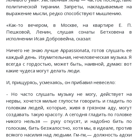
политической тирании. Запреты, накладываемые на
выражение мысли, редко способствуют мышлению.
«Как-то вечером, в Москве, на квартире Е. П.
Пешковой, Ленин, слушая сонаты Бетховена в
исполнении Исая Добровейна, сказал:
Ничего не знаю лучше Appassionata, готов слушать ее
каждый день. Изумительная, нечеловеческая музыка. Я
всегда с гордостью, может быть, наивной, думаю: вот
какие чудеса могут делать люди.
И, прищурясь, усмехаясь, он прибавил невесело:
- Но часто слушать музыку не могу, действует на
нервы, хочется милые глупости говорить и гладить по
головкам людей, которые, живя в грязном аду, могут
создавать такую красоту. А сегодня гладить по головке
никого нельзя — руку откусят, и надобно бить по
голоскам, бить безжалостно, хотя мы, в идеале, против
всякого насилия над людьми. Гм-гм,— должность адски