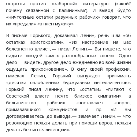
остроты против «заборной» литературы (какой?
почему связанной с Калининым?). И вывод будто
«ничтожные остатки разумных рабочих» говорят, что
их «предали» «в плен мужику».
В письме Горького, доказывал Ленин, речь шла «об
остатках аристократии». «Их настроение на Вас
болезненно влияет,— писал Ленин.— Вы пишете, что
видите «людей самых разнообразных слоев». Одно
дело — видеть, другое дело ежедневно во всей жизни
ощущать прикосновение». В силу своей профессии,
намекал Ленин, Горький вынужден принимать
«десятки озлобленных буржуазных интеллигентов».
Горький писал Ленину, что «остатки» «питают к
Советской власти нечто близкое симпатии», а
большинство рабочих «поставляет «воров,
примазавшихся коммунистов и пр. «И Вы
договариваетесь до вывода,— замечает Ленин,— что
революцию нельзя делать при помощи воров, нельзя
делать без интеллигенции».