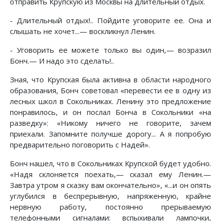
отправить Крупскую из Москвы на длительный отдых.
- Длительный отдых!.. Пойдите уговорите ее. Она и
слышать не хочет...— воскликнул Ленин.
- Уговорить ее можете только вы один,— возразил
Бонч.— И надо это сделать!..
Зная, что Крупская была активна в области народного
образования, Бонч советовал «перевести ее в одну из
лесных школ в Сокольниках. Ленину это предложение
понравилось, и он послал Бонча в Сокольники «на
разведку»: «Никому ничего не говорите, зачем
приехали. Запомните получше дорогу... А я попробую
предварительно поговорить с Надей».
Бонч нашел, что в Сокольниках Крупской будет удобно.
«Надя склоняется поехать,— сказал ему Ленин.—
Завтра утром я сказку вам окончательно», «...и он опять
углубился в беспрерывную, напряженную, крайне
нервную работу, постоянно прерываемую
телефонными сигналами: вспыхивали лампочки,