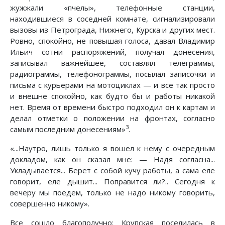
жужжали «пчелы», телефонные станции,
находившиеся в соседней комнате, сигнализировали
вызовы из Петрограда, Нижнего, Курска и других мест.
Ровно, спокойно, не повышая голоса, давал Владимир
Ильич сотни распоряжений, получал донесения,
записывал важнейшее, составлял телеграммы,
радиограммы, телефонограммы, посылал записочки и
письма с курьерами на мотоциклах — и все так просто
и внешне спокойно, как будто бы и работы никакой
нет. Время от времени быстро подходил он к картам и
делал отметки о положении на фронтах, согласно
3
самым последним донесениям»
.
«...Наутро, лишь только я вошел к нему с очередным
докладом, как он сказал мне: — Надя согласна...
Укладывается... Берет с собой кучу работы, а сама еле
говорит, еле дышит... Поправится ли?.. Сегодня к
вечеру мы поедем, только не надо никому говорить,
совершенно никому».
Все сошло благополучно: Крупская поселилась в