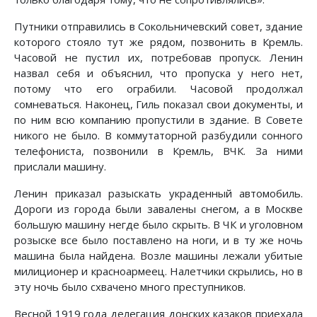
Путники отправились в Сокольничевский совет, здание
которого стояло тут же рядом, позвонить в Кремль.
Часовой не пустил их, потребовав пропуск. Ленин
назвал себя и объяснил, что пропуска у него нет,
потому что его ограбили. Часовой продолжал
сомневаться. Наконец, Гиль показал свои документы, и
по ним всю компанию пропустили в здание. В Совете
никого не было. В коммутаторной разбудили сонного
телефониста, позвонили в Кремль, ВЧК. За ними
прислали машину.
Ленин приказал разыскать украденный автомобиль.
Дороги из города были завалены снегом, а в Москве
большую машину негде было скрыть. В ЧК и уголовном
розыске все было поставлено на ноги, и в ту же ночь
машина была найдена. Возле машины лежали убитые
милиционер и красноармеец. Налетчики скрылись, но в
эту ночь было схвачено много преступников.
Весной 1919 года делегация донских казаков приехала