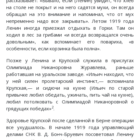
рассказывает: «Бывало, если (Ленин) увидит, что хлеб
на столе не покрыт и на него садятся мухи, он всегда
обращал на это внимание и напоминал, что от мух
непременно надо все закрывать». Летом 1919 года
Ленин иногда приезжал отдыхать в Горки. Там он
ходил в лес за грибами «и всегда возвращался очень
довольным», как вспоминает его повариха, «в
особенности, если корзинка была полна».
Позже у Ленина и Крупской служила в прислугах
Олимпиада Никаноровна Журавлева, раньше
работавшая на уральском заводе. «Ильич находил, что
у ней силен пролетарский инстинкт,— вспоминала
Крупская,— и сидючи на кухне (Ильич по старой
привычке любил обедать, ужинать, пить чай на кухне),
любил потолковать с Олимпиадой Никаноровной о
2
грядущих победах»
.
Здоровье Крупской после сделанной в Берне операции
все ухудшалось. В начале 1919 года управляющий
делами СНК В. Д. Бонч-Бруевич посоветовал Ленину