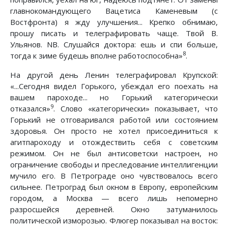
главнокомандующего Вацетиса Каменевым (с
Востфронта) я жду улучшения... Крепко обнимаю,
прошу писать и телеграфировать чаще. Твой В.
Ульянов. NB. Слушайся доктора: ешь и спи больше,
8
тогда к зиме будешь вполне работоспособна»
.
На другой день Ленин телеграфировал Крупской:
«...Сегодня видел Горького, убеждал его поехать на
вашем пароходе... но Горький категорически
9
отказался»
. Слово «категорически» показывает, что
Горький не отговаривался работой или состоянием
здоровья. Он просто не хотел присоединиться к
агитпароходу и отождествить себя с советским
режимом. Он не был антисоветски настроен, но
ограничение свободы и преследование интеллигенции
мучило его. В Петрограде оно чувствовалось всего
сильнее. Петроград был окном в Европу, европейским
городом, а Москва — всего лишь непомерно
разросшейся деревней. Окно затуманилось
политической изморозью. Флюгер показывал на восток: