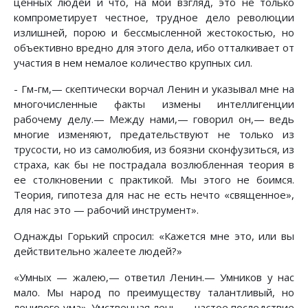
ценных людей и что, на мой взгляд, это не только
компрометирует честное, трудное дело революции
излишней, порою и бессмысленной жестокостью, но
объективно вредно для этого дела, ибо отталкивает от
участия в нем немалое количество крупных сил.
- Гм-гм,— скептически ворчал Ленин и указывал мне на
многочисленные факты измены интеллигенции
рабочему делу.— Между нами,— говорил он,— ведь
многие изменяют, предательствуют не только из
трусости, но из самолюбия, из боязни сконфузиться, из
страха, как бы не пострадала возлюбленная теория в
ее столкновении с практикой. Мы этого не боимся.
Теория, гипотеза для нас не есть нечто «священное»,
для нас это — рабочий инструмент».
Однажды Горький спросил: «Кажется мне это, или вы
действительно жалеете людей?»
«Умных — жалею,— ответил Ленин.— Умников у нас
мало. Мы народ по преимуществу талантливый, но
ленивого ума». Умственная лень — частое последствие