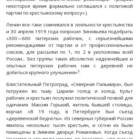
некоторое время формально соглашался с политикой
партии по крестьянскому вопросу».)
Ленин все-таки сомневался в лояльности крестьянства
и 30 апреля 1919 года попросил Зиновьева подобрать
«300—600 питерских рабочих, с серьезнейшими
рекомендациями от партии и от профессиональных
союзов, для рассылки по 1, по 2 в уисполкомы всей
России... Без группы таких абсолютно надежнейших и
опытных питерских рабочих нам с деревней не
5
добиться крупного улучшения»
.
Блистательный Петроград, «Северная Пальмира», был
погружен во тьму. Царили голод и холод. Культ
рабочих и крестьян послужил политической почвой для
одичания. Максим Горький, житель бывшей столицы,
ворчал: «В 19 году, в Петербурге был съезд
«деревенской бедноты». Из северных губерний России
явилось несколько тысяч крестьян, и сотни их были
помещены в Зимнем дворце Романовых. Когда съезд
кончился и эти люди уехали, то оказалось, что они не