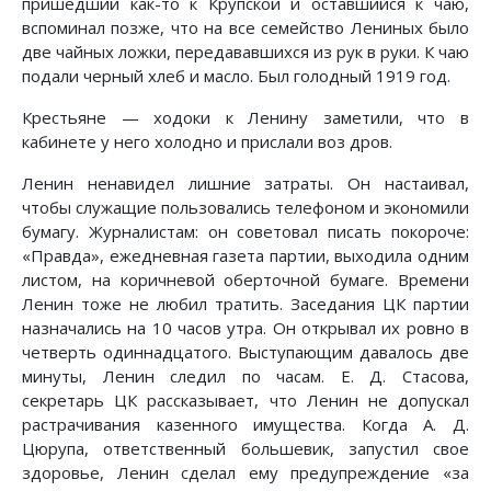
пришедший как-то к Крупской и оставшийся к чаю,
вспоминал позже, что на все семейство Лениных было
две чайных ложки, передававшихся из рук в руки. К чаю
подали черный хлеб и масло. Был голодный 1919 год.
Крестьяне — ходоки к Ленину заметили, что в
кабинете у него холодно и прислали воз дров.
Ленин ненавидел лишние затраты. Он настаивал,
чтобы служащие пользовались телефоном и экономили
бумагу. Журналистам: он советовал писать покороче:
«Правда», ежедневная газета партии, выходила одним
листом, на коричневой оберточной бумаге. Времени
Ленин тоже не любил тратить. Заседания ЦК партии
назначались на 10 часов утра. Он открывал их ровно в
четверть одиннадцатого. Выступающим давалось две
минуты, Ленин следил по часам. Е. Д. Стасова,
секретарь ЦК рассказывает, что Ленин не допускал
растрачивания казенного имущества. Когда А. Д.
Цюрупа, ответственный большевик, запустил свое
здоровье, Ленин сделал ему предупреждение «за