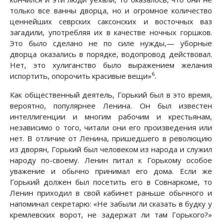
только все ванны дворца, но и огромное количество
ценнейших севрских саксонских и восточных ваз
загадили, употребляя их в качестве ночных горшков.
Это было сделано не по силе нужды,— уборные
дворца оказались в порядке, водопровод действовал.
Нет, это хулиганство было выражением желания
6
испортить, опорочить красивые вещи»
.
Как общественный деятель, Горький был в это время,
вероятно, популярнее Ленина. Он был известен
интеллигенции и многим рабочим и крестьянам,
независимо о того, читали они его произведения или
нет. В отличие от Ленина, пришедшего в революцию
из дворян, Горький был человеком из народа и служил
народу по-своему. Ленин питал к Горькому особое
уважение и обычно принимал его дома. Если же
Горький должен был посетить его в Совнаркоме, то
Ленин приходил в свой кабинет раньше обычного и
напоминал секретарю: «Не забыли ли сказать в будку у
кремлевских ворот, не задержат ли там Горького?»