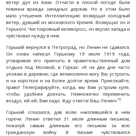
ветер дул из Азии. Отчасти в плохой погоде была
повинна вражда западных держав. Но в этом было
мало утешения. Интеллигенцию возмущал холодный
ветер, дувший из московского Кремля. Возмущал он и
Горького. Чистокровный великоросс, он вкусил запада и
чувствовал нужду в нем.
Горький вернулся в Петроград, но Ленин не сдавался.
Он снова написал Горькому 19 июля 1919 года,
уговаривая его приехать в правительственный дом
отдыха под Москвой, в Горках: «Я на два дня часто
уезжаю в деревню, где великолепно могу Вас устроить
и на короткое и на более долгое время. Приезжайте,
право! Телеграфируйте, когда, мы Вам устроим купе,
чтобы удобнее доехать. Немножечко переменить
10
воздух, ей-ей, Вам надо. Жду ответа! Ваш Ленин»
.
Горький отказался, дав волю накопившейся в нем
горечи. Ленин ответил 31 июля длинным письмом,
пожалуй самым длинным его письмом за всю
гражданскую войну. В письме чувствовался