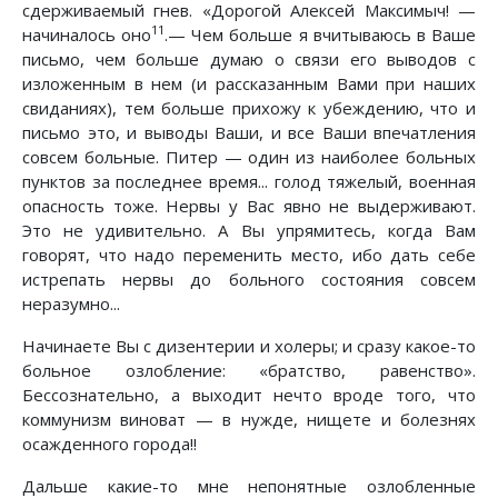
сдерживаемый гнев. «Дорогой Алексей Максимыч! —
11
начиналось оно
.— Чем больше я вчитываюсь в Ваше
письмо, чем больше думаю о связи его выводов с
изложенным в нем (и рассказанным Вами при наших
свиданиях), тем больше прихожу к убеждению, что и
письмо это, и выводы Ваши, и все Ваши впечатления
совсем больные. Питер — один из наиболее больных
пунктов за последнее время... голод тяжелый, военная
опасность тоже. Нервы у Вас явно не выдерживают.
Это не удивительно. А Вы упрямитесь, когда Вам
говорят, что надо переменить место, ибо дать себе
истрепать нервы до больного состояния совсем
неразумно...
Начинаете Вы с дизентерии и холеры; и сразу какое-то
больное озлобление: «братство, равенство».
Бессознательно, а выходит нечто вроде того, что
коммунизм виноват — в нужде, нищете и болезнях
осажденного города!!
Дальше какие-то мне непонятные озлобленные