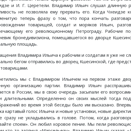
идзе и И. Г. Церетели. Владимир Ильич слушал длинную р
ливость не позволяла ему прервать его. Когда Чхеидзе к
менитую теперь фразу о том, что пора кончать разговар
ровождении товарищей, солдат и моряков Ильич, разго
речающему его революционному Петрограду. Рабочие по
невик бронедивизиона, помещавшегося во дворце Кшесинск
зальную площадь.
ащения Владимира Ильича к рабочим и солдатам я уже не слыш
вально бегом отправились во дворец Кшесинской, где предс
 товарищами.
ретились мы с Владимиром Ильичем на первом этаже двор
нную организацию партии. Владимир Ильич расспрашива
ается в России, мы в свою очередь засыпали его вопросами
и длительными. Определенно он своих мыслей тогда под
бражений во время этой беседы было им высказано. Вперв
гка картавый голос Ильича и новые установки, новые директи
е сразу не укладывались в голове. Потом, когда разгово
вайте споем». Он любил хоровое пение. Мы пели революци
ом кто-то затянул «Марсельезу». Владимир Ильич сказал: 