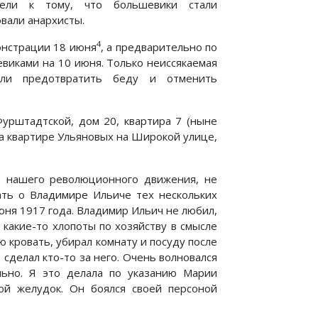
вели к тому, что большевики стали
овали анархисты.
4
онстрации 18 июня
, а предварительно по
виками на 10 июня. Только неиссякаемая
гли предотвратить беду и отменить
Фурштадтской, дом 20, квартира 7 (ныне
на квартире Ульяновых на Широкой улице,
ь нашего революционного движения, не
зать о Владимире Ильиче тех нескольких
юня 1917 года. Владимир Ильич не любил,
 какие-то хлопоты по хозяйству в смысле
ою кровать, убирал комнату и посуду после
 сделал кто-то за него. Очень волновался
льно. Я это делала по указанию Марии
ой желудок. Он боялся своей персоной