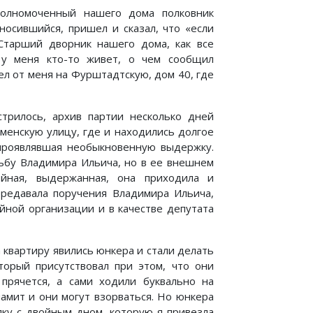
полномоченный нашего дома полковник
носившийся, пришел и сказал, что «если
 Старший дворник нашего дома, как все
о у меня кто-то живет, о чем сообщил
л от меня на Фурштадтскую, дом 40, где
трилось, архив партии несколько дней
оменскую улицу, где и находились долгое
проявлявшая необыкновенную выдержку.
дьбу Владимира Ильича, но в ее внешнем
йная, выдержанная, она приходила и
ередавала поручения Владимира Ильича,
ийной организации и в качестве депутата
 квартиру явились юнкера и стали делать
торый присутствовал при этом, что они
прячется, а сами ходили буквально на
намит и они могут взорваться. Но юнкера
лку с двойным дном, которую я привезла