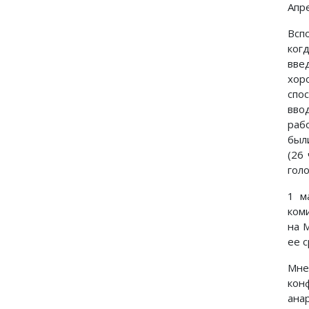
Апр
Всп
ког
вве
хор
спо
вво
раб
был
(26
голо
1 м
ком
на 
ее 
Мне
кон
ана