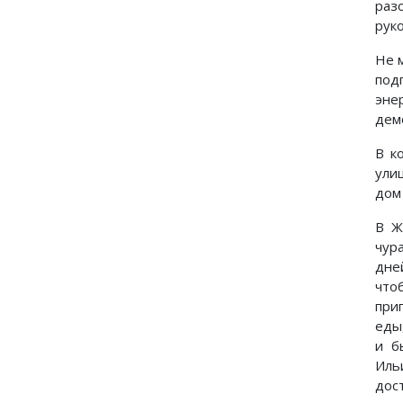
раз
рук
Не 
под
эне
дем
В к
ули
дом 
В Ж
чур
дне
что
приг
еды
и б
Иль
дос