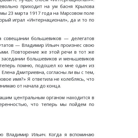
Невольно приходит на ум басня Крылова
а мы 23 марта 1917 года на Марсовом поле
орый играл «Интернационал», да и то по
на совещании большевиков — делегатов
путатов — Владимир Ильич произнес свою
ными. Повторение же этой речи в тот же
м заседании большевиков и меньшевиков
 теперь помню, подошел ко мне один из
, Елена Дмитриевна, согласны ли вы с тем,
овое имя?» Я ответила не колеблясь, что
инимаю от начала до конца.
 нашим центральным органом находится в
веренностью, что теперь мы пойдем по
ью Владимир Ильич. Когда я вспоминаю