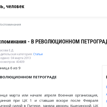
ь, человек
Воспоминания
споминания - В РЕВОЛЮЦИОННОМ ПЕТРОГРА
асова Е.Д.
дительская категория:
Статьи
здано: 04 марта 2013
росмотров: 40409
аница 6 из 9
ЕВОЛЮЦИОННОМ ПЕТРОГРАДЕ
онце марта или начале апреля Военная организация,
данная при ЦК 1 и ставшая вскоре после Февраля
ьезной силой в Питере, заняла дворец Кшесинской. ЦК