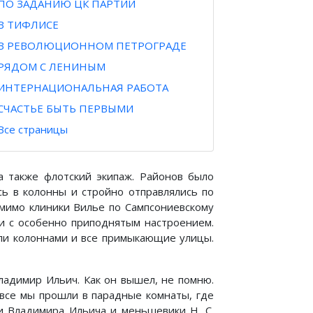
ПО ЗАДАНИЮ ЦК ПАРТИИ
В ТИФЛИСЕ
В РЕВОЛЮЦИОННОМ ПЕТРОГРАДЕ
РЯДОМ С ЛЕНИНЫМ
ИНТЕРНАЦИОНАЛЬНАЯ РАБОТА
СЧАСТЬЕ БЫТЬ ПЕРВЫМИ
Все страницы
а также флотский экипаж. Районов было
сь в колонны и стройно отправлялись по
 мимо клиники Вилье по Сампсониевскому
ли с особенно приподнятым настроением.
ли колоннами и все примыкающие улицы.
Владимир Ильич. Как он вышел, не помню.
 все мы прошли в парадные комнаты, где
и Владимира Ильича и меньшевики Н. С.