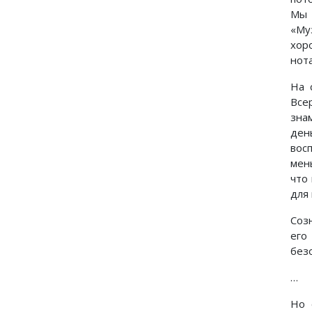
Мы 
«Муз
хор
нот
На 
Все
зна
ден
вос
мень
что
для
Соз
его
без
…
Но 