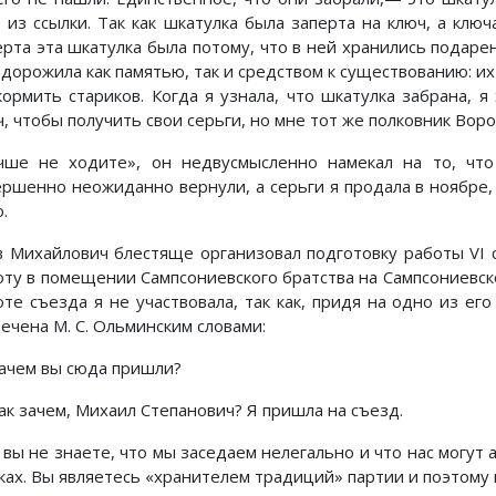
 из ссылки. Так как шкатулка была заперта на ключ, а ключ
ерта эта шкатулка была потому, что в ней хранились подар
 дорожила как памятью, так и средством к существованию: и
кормить стариков. Когда я узнала, что шкатулка забрана, 
, чтобы получить свои серьги, но мне тот же полковник Воро
чше не ходите», он недвусмысленно намекал на то, что
ершенно неожиданно вернули, а серьги я продала в ноябре,
.
в Михайлович блестяще организовал подготовку работы VI
оту в помещении Сампсониевского братства на Сампсониевском
оте съезда я не участвовала, так как, придя на одно из ег
ечена М. С. Ольминским словами:
ачем вы сюда пришли?
ак зачем, Михаил Степанович? Я пришла на съезд.
 вы не знаете, что мы заседаем нелегально и что нас могут 
уках. Вы являетесь «хранителем традиций» партии и поэтому