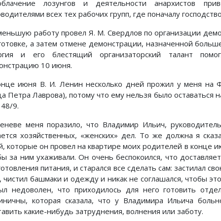
облачение лозунгов и деятельности анархистов при
оводителями всех тех рабочих групп, где поначалу господств
меньшую работу провел Я. М. Свердлов по организации дем
готовке, а затем отмене демонстрации, назначенной больше
ргия и его блестящий организаторский талант помо
онстрацию 10 июня.
онце июня В. И. Ленин несколько дней прожил у меня на 
ца Петра Лаврова), потому что ему нельзя было оставаться 
48/9.
еневе меня поразило, что Владимир Ильич, руководител
ается хозяйственных, «женских» дел. То же должна я ска
й, которые он провел на квартире моих родителей в конце и
бы за ним ухаживали. Он очень беспокоился, что доставляет
отовления питания, и старался все сделать сам: застилал св
, чистил башмаки и одежду и никак не соглашался, чтобы это
ыл недоволен, что приходилось для него готовить отде
иничны, которая сказала, что у Владимира Ильича больн
тавить какие-нибудь затруднения, волнения или заботу.