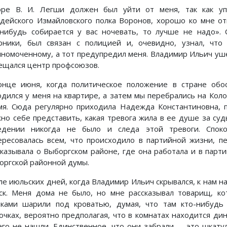
оре В. И. Легши должен был уйти от меня, так как у
рдейского Измайловского полка Воронов, хорошо ко мне от
-нибудь собирается у вас ночевать, то лучше не надо».
рники, был связан с полицией и, очевидно, узнал, чт
лномоченному, а тот предупредил меня. Владимир Ильич уше
ещался центр профсоюзов.
онце июня, когда политическое положение в стране обос
одился у меня на квартире, а затем мы перебрались на Кол
мя. Сюда регулярно приходила Надежда Константиновна, 
но себе представить, какая тревога жила в ее душе за су
едении никогда не было и следа этой тревоги. Споко
ересовалась всем, что происходило в партийной жизни, п
сказывала о Выборгском районе, где она работала и в парт
оргской районной думы.
ле июльских дней, когда Владимир Ильич скрывался, к нам на
ск. Меня дома не было, но мне рассказывал товарищ, ко
ками шарили под кроватью, думая, что там кто-нибудь 
очках, вероятно предполагая, что в комнатах находится ди
его не нашли. Единственное, что они забрали,— это шкату