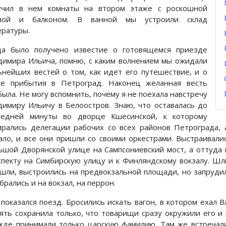
учил в нем комнаты на втором этаже с роскошной
ной и балконом. В ванной мы устроили склад
ературы.
да было получено известие о готовящемся приезде
димира Ильича, помню, с каким волнением мы ожидали
ьнейших вестей о том, как идет его путешествие, и о
ке прибытия в Петроград. Наконец желанная весть
была. Не могу вспомнить, почему я не поехала навстречу
димиру Ильичу в Белоостров. Знаю, что оставалась до
ледней минуты во дворце Кшесинской, к которому
ирались делегации рабочих со всех районов Петрограда, 
ало, и все они пришли со своими оркестрами. Выстраивали
ьшой Дворянской улице на Сампсониевский мост, а оттуда
спекту на Симбирскую улицу и к Финляндскому вокзалу. Ш
шли, выстроились на предвокзальной площади, но запруди
рались и на вокзал, на перрон.
 показался поезд. Бросились искать вагон, в котором ехал 
ять сохранила только, что товарищи сразу окружили его и
жде принимали только царскую фамилию. Там же встречал