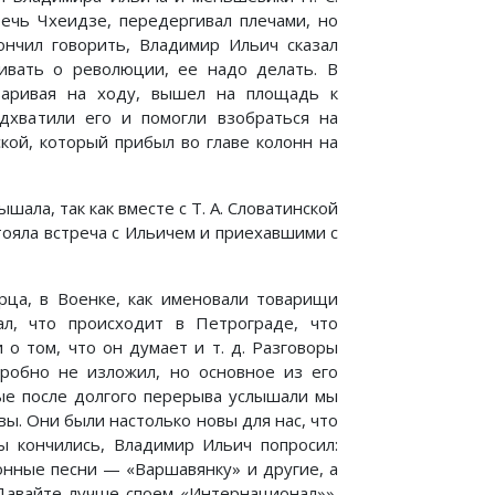
ечь Чхеидзе, передергивал плечами, но
ончил говорить, Владимир Ильич сказал
ивать о революции, ее надо делать. В
варивая на ходу, вышел на площадь к
дхватили его и помогли взобраться на
ой, который прибыл во главе колонн на
ала, так как вместе с Т. А. Словатинской
тояла встреча с Ильичем и приехавшими с
ца, в Военке, как именовали товарищи
л, что происходит в Петрограде, что
 о том, что он думает и т. д. Разговоры
робно не изложил, но основное из его
ые после долгого перерыва услышали мы
вы. Они были настолько новы для нас, что
ры кончились, Владимир Ильич попросил:
онные песни — «Варшавянку» и другие, а
«Давайте лучше споем «Интернационал»».