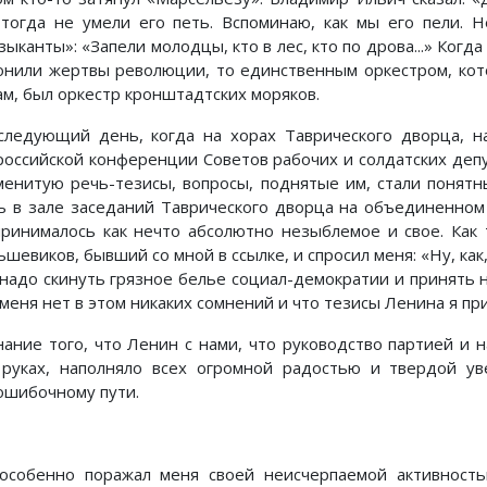
тогда не умели его петь. Вспоминаю, как мы его пели. 
ыканты»: «Запели молодцы, кто в лес, кто по дрова...» Когд
онили жертвы революции, то единственным оркестром, кот
ам, был оркестр кронштадтских моряков.
следующий день, когда на хорах Таврического дворца, 
российской конференции Советов рабочих и солдатских де
менитую речь-тезисы, вопросы, поднятые им, стали понят
ь в зале заседаний Таврического дворца на объединенно
принималось как нечто абсолютно незыблемое и свое. Как
шевиков, бывший со мной в ссылке, и спросил меня: «Ну, как
 надо скинуть грязное белье социал-демократии и принять н
 меня нет в этом никаких сомнений и что тезисы Ленина я пр
нание того, что Ленин с нами, что руководство партией и
 руках, наполняло всех огромной радостью и твердой у
ошибочному пути.
особенно поражал меня своей неисчерпаемой активност