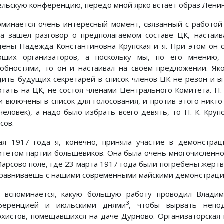
ельскую конференцию, передо мной ярко встает образ Ленин
оминается очень интересный момент, связанный с работой
да зашел разговор о предполагаемом составе ЦК, настаи
дены Надежда Константиновна Крупская и я. При этом он с
оших организаторов, а поскольку мы, по его мнению,
собностями, то он и настаивал на своем предложении. Як
дить будущих секретарей в список членов ЦК не резон и в
отать на ЦК, не состоя членами Центрального Комитета. Н. 
и включены в список для голосования, и против этого никто
 человек), а надо было избрать всего девять, то Н. К. Круп
сов.
ая 1917 года я, конечно, приняла участие в демонстрац
итетом партии большевиков. Она была очень многочисленной
Марсово поле, где 23 марта 1917 года были погребены жерт
сравниваешь с нашими современными майскими демонстрациям
 вспоминается, какую большую работу проводил Влади
3
ференцией и июльскими днями
, чтобы вырвать непод
рхистов, помещавшихся на даче Дурново. Организаторская 