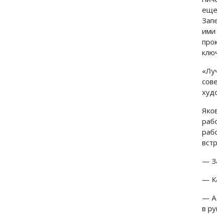
еще
Зап
ими
про
ключ
«Лу
сов
худо
Яко
раб
раб
встр
— З
— К
— А
в р