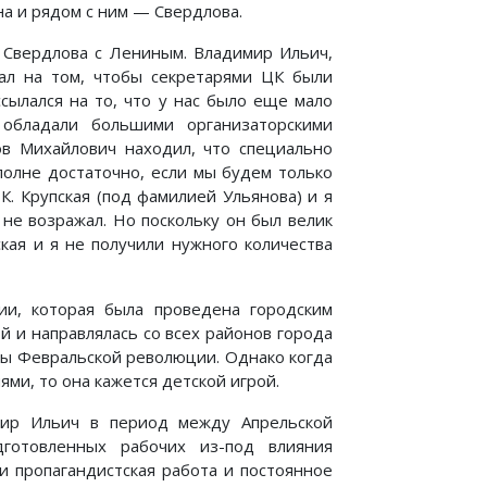
а и рядом с ним — Свердлова.
 Свердлова с Лениным. Владимир Ильич,
вал на том, чтобы секретарями ЦК были
сылался на то, что у нас было еще мало
 обладали большими организаторскими
ов Михайлович находил, что специально
полне достаточно, если мы будем только
К. Крупская (под фамилией Ульянова) и я
 не возражал. Но поскольку он был велик
ская и я не получили нужного количества
ии, которая была проведена городским
 и направлялась со всех районов города
вы Февральской революции. Однако когда
и, то она кажется детской игрой.
мир Ильич в период между Апрельской
готовленных рабочих из-под влияния
и пропагандистская работа и постоянное