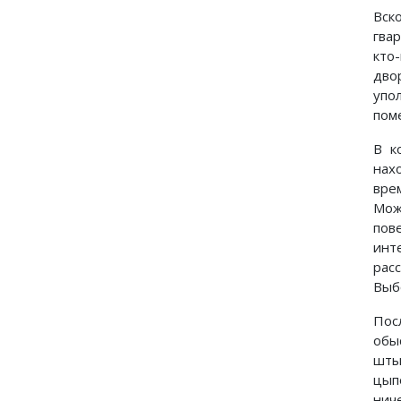
Вск
гва
кто
дво
упо
пом
В к
нах
вре
Мож
пов
инт
рас
Выб
Пос
обы
шты
цып
нич