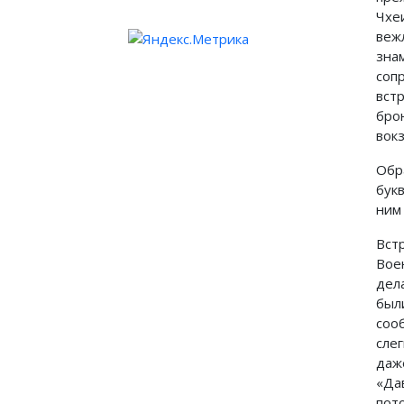
Чхе
веж
зна
соп
вст
бро
вок
Обр
бук
ним
Вст
Вое
дел
был
соо
сле
даж
«Да
пот