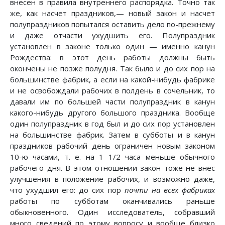
внесен в правила внутреннего распорядка. Точно так
же, как насчет праздников,— новый закон и насчет
полупраздников попытался оставить дело по-прежнему
и даже отчасти ухудшить его. Полупраздник
установлен в законе только один — именно канун
Рождества: в этот день работы должны быть
окончены не позже полудня. Так было и до сих пор на
большинстве фабрик, а если на какой-нибудь фабрике
и не освобождали рабочих в полдень в сочельник, то
давали им по большей части полупраздник в канун
какого-нибудь другого большого праздника. Вообще
один полупраздник в год был и до сих пор установлен
на большинстве фабрик. Затем в субботы и в канун
праздников рабочий день ограничен новым законом
10-ю часами, т. е. на 1 1/2 часа меньше обычного
рабочего дня. В этом отношении закон тоже не внес
улучшения в положение рабочих, и возможно даже,
что ухудшил его: до сих пор
почти на всех фабриках
работы по субботам оканчивались раньше
обыкновенного. Один исследователь, собравший
много сведений по этому вопросу и вообще близко