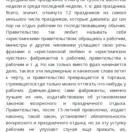
недели и среда последней недели, т. е. два праздника.
Всего, значит, откинуто 12 праздников из
самого
меньшего
числа праздников, которые давались до сих
пор на отдых рабочим по господствовавшему обычаю.
Правительство так любит называть себя
«христианским» правительством; обращаясь к рабочим,
министры и другие чиновники услащают свою речь
фразами о «христианской любви» и «христианских
чувствах» фабрикантов к рабочим, правительства к
рабочим и т. д. Но как только вместо фраз начинается
дело, так все эти лицемерные и ханжеские слова летят
к черту, и правительство превращается в торгаша,
стремящегося где только можно оттягать что-нибудь у
рабочих. Давным-давно сами фабриканты, именно
лучшие из них, ходатайствовали об установлении
законом воскресного и праздничного отдыха.
Правительство, после 15-летней проволочки, издает
наконец такой закон, установляет
обязательность
воскресного и праздничного отдыха, но за эту уступку
рабочим не упускает случая еще прижать их,