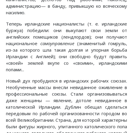
администрацию— в банду, привыкшую ко всяческому
насилию.
Теперь ирландские националисты (т. е. ирландские
буржуа) победили: они выкупают свои земли от
английских помещиков (лендлордов); они получают
национальное
самоуправление
(знаменитый гомруль,
из-за которого шла такая долгая и упорная борьба
Ирландии с Англией); они свободно будут править
«своей» землей вкупе со «своими», ирландскими
попами...
Новый дух пробудился в ирландских рабочих союзах.
Необученные массы внесли невиданное оживление в
профессиональные союзы. Стали организовываться
даже женщины — явление, дотоле невиданное в
католической Ирландии. Дублин обещал сделаться
передовым по рабочей организованности городом во
всей Великобритании. Страна, для которой характерны
были фигуры жирного, упитанного католического попа