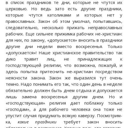
в список праздников те дни, которые не чтутся их
церковью. Но ведь зато есть другие праздники,
которые чтутся католиками и которых нет у
православных. Закон об этом умолчал, попытавшись,
следовательно, несколько прижать неправославных
рабочих. Еще сильнее прижимка рабочих не-христиан:
для них, по закону, «допускается» вносить в праздники
другие дни недели вместо воскресенья. Только
«допускается»! Наше христианское правительство так
дико травит лиц, не принадлежащих к
господствующей религии, что возможна, пожалуй, и
здесь попытка притеснить не-христиан посредством
неясности закона. Закон же выразился тут очень
темно. Надо понимать его так, что один день в неделе
обязательно должен быть днем отдыха и допускается
лишь замена воскресенья другим днем. Но и
«господствующая» религия дает поблажку только
«господам», а для рабочего человека она тоже не
упустит случая придумать всякую каверзу. Посмотрим-
ка,
какие праздники
требует закон вносить