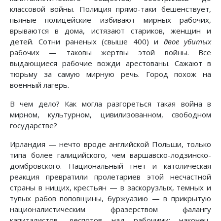
классовой войны. Полиция прямо-таки бешенствует,
пьяные полицейские избивают мирных рабочих,
врываются в дома, истязают стариков, женщин и
детей. Сотни раненых (свыше 400) и
двое убитых
рабочих — таковы жертвы этой войны. Все
выдающиеся рабочие вожди арестованы. Сажают в
тюрьму за самую мирную речь. Город похож на
военный лагерь.
В чем дело? Как могла разгореться такая война в
мирном, культурном, цивилизованном, свободном
государстве?
Ирландия — нечто вроде английской Польши, только
типа более галицийского, чем варшавско-лодзинско-
домбровского. Национальный гнет и католическая
реакция превратили пролетариев этой несчастной
страны в нищих, крестьян — в заскорузлых, темных и
тупых рабов поповщины, буржуазию — в прикрытую
националистическим фразерством фалангу
капиталистов, деспотов над рабочими; наконец,