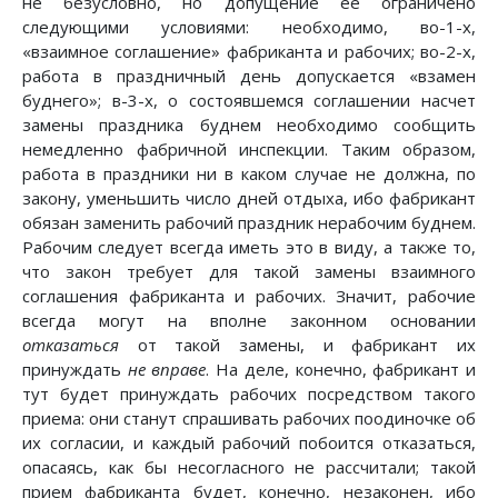
не безусловно, но допущение ее ограничено
следующими условиями: необходимо, во-1-х,
«взаимное соглашение» фабриканта и рабочих; во-2-х,
работа в праздничный день допускается «взамен
буднего»; в-3-х, о состоявшемся соглашении насчет
замены праздника буднем необходимо сообщить
немедленно фабричной инспекции. Таким образом,
работа в праздники ни в каком случае не должна, по
закону, уменьшить число дней отдыха, ибо фабрикант
обязан заменить рабочий праздник нерабочим буднем.
Рабочим следует всегда иметь это в виду, а также то,
что закон требует для такой замены взаимного
соглашения фабриканта и рабочих. Значит, рабочие
всегда могут на вполне законном основании
отказаться
от такой замены, и фабрикант их
принуждать
не вправе
. На деле, конечно, фабрикант и
тут будет принуждать рабочих посредством такого
приема: они станут спрашивать рабочих поодиночке об
их согласии, и каждый рабочий побоится отказаться,
опасаясь, как бы несогласного не рассчитали; такой
прием фабриканта будет, конечно, незаконен, ибо