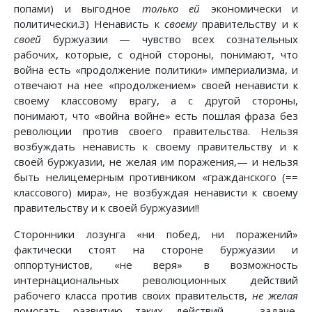
попами) и выгодное
только ей
экономически и
политически.3) Ненависть к
своему
правительству и к
своей
буржуазии — чувство всех сознательных
рабочих, которые, с одной стороны, понимают, что
война есть «продолжение политики» империализма, и
отвечают на нее «продолжением» своей ненависти к
своему классовому врагу, а с другой стороны,
понимают, что «война войне» есть пошлая фраза без
революции против своего правительства. Нельзя
возбуждать ненависть к своему правительству и к
своей буржуазии, не желая им поражения,— и нельзя
быть нелицемерным противником «гражданского (==
классового) мира», не возбуждая ненависти к своему
правительству и к своей буржуазии!!
Сторонники лозунга «ни побед, ни поражений»
фактически стоят на стороне буржуазии и
оппортунистов, «не веря» в возможность
интернациональных революционных действий
рабочего класса против своих правительств,
не желая
помогать развитию таких действий — задаче,