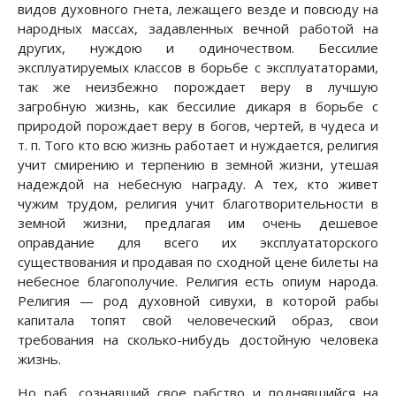
видов духовного гнета, лежащего везде и повсюду на
народных массах, задавленных вечной работой на
других, нуждою и одиночеством. Бессилие
эксплуатируемых классов в борьбе с эксплуататорами,
так же неизбежно порождает веру в лучшую
загробную жизнь, как бессилие дикаря в борьбе с
природой порождает веру в богов, чертей, в чудеса и
т. п. Того кто всю жизнь работает и нуждается, религия
учит смирению и терпению в земной жизни, утешая
надеждой на небесную награду. А тех, кто живет
чужим трудом, религия учит благотворительности в
земной жизни, предлагая им очень дешевое
оправдание для всего их эксплуататорского
существования и продавая по сходной цене билеты на
небесное благополучие. Религия есть опиум народа.
Религия — род духовной сивухи, в которой рабы
капитала топят свой человеческий образ, свои
требования на сколько-нибудь достойную человека
жизнь.
Но раб, сознавший свое рабство и поднявшийся на