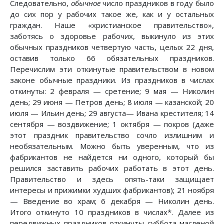
Следовательно,
обычное
число праздников в году было
до сих пор у рабочих такое же, как и у остальных
граждан. Наше «христианское правительство»,
заботясь о здоровье рабочих, выкинуло из этих
обычных праздников четвертую часть, целых 22 дня,
оставив только 66 обязательных праздников.
Перечислим эти откинутые правительством в новом
законе обычные праздники. Из праздников в числах
откинуты: 2 февраля — сретение; 9 мая — Николин
день; 29 июня — Петров день; 8 июля — казанской; 20
июля — Ильин день; 29 августа— Ивана крестителя; 14
сентября — воздвижение; 1 октября — покров (даже
этот праздник правительство сочло излишним и
необязательным. Можно быть уверенным, что из
фабрикантов не найдется ни одного, который бы
решился заставить рабочих работать в этот день.
Правительство и здесь опять-таки защищает
интересы и прижимки худших фабрикантов); 21 ноября
— Введение во храм; 6 декабря — Николин день.
Итого откинуто 10 праздников в числах*. Далее из
передвижных праздников откинуты суббота масленой