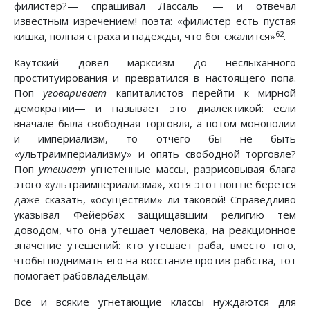
филистер?— спрашивал Лассаль — и отвечал
известным изречением! поэта: «филистер есть пустая
62
кишка, полная страха и надежды, что бог сжалится»
.
Каутский довел марксизм до неслыханного
проституирования и превратился в настоящего попа.
Поп
уговаривает
капиталистов перейти к мирной
демократии— и называет это диалектикой: если
вначале была свободная торговля, а потом монополии
и империализм, то отчего бы не быть
«ультраимпериализму» и опять свободной торговле?
Поп
утешает
угнетенные массы, разрисовывая блага
этого «ультраимпериализма», хотя этот поп не берется
даже сказать, «осуществим» ли таковой! Справедливо
указывал Фейербах защищавшим религию тем
доводом, что она утешает человека, на реакционное
значение утешений: кто утешает раба, вместо того,
чтобы поднимать его на восстание против рабства, тот
помогает рабовладельцам.
Все и всякие угнетающие классы нуждаются для