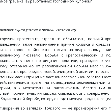
71
емов грабежа, выработанных господином Купоном
.
иальные корни учения о непротивлении злу
горячий протестант, страстный обличитель, великий к
изведениях такое непонимание причин кризиса и средств
сию, которое свойственно только патриархальному, на
азованному писателю. Борьба с крепостническим и по
вращалась у него в отрицание политики, приводила к уч
ному отстранению от революционной борьбы масс 1905—
мещалась с проповедью новой, очищенной религии, то есть 
етенных масс. Отрицание частной поземельной собственност
действительном враге, на помещичьем землевладении и е
архии, а к мечтательным, расплывчатым, бессильным в
ствий, причиняемых им массам, совмещалось с совершенно
ободительной борьбе, которую ведет международный социа
тиворечия во взглядах Толстого — не противоречия его т