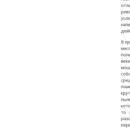
отл
рев
усл
кап
дей
В п
мас
пол
век
мош
соб
сре
пом
кру
пыл
кот
то 
раз
пер