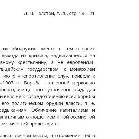
Л. Н. Толстой, т. 20, стр. 19—21
ритик обнаружил вместе с тем в своих
 выхода из кризиса, надвигавшегося на
ивному крестьянину, а не европейски-
лицейским государством, с монархией
ению о «непротивлении злу», привела к
1907 гг. Борьба с казенной церковью
нового, очищенного, утонченного яда для
и вело не к сосредоточению всей борьбы
го политическом орудии власти, т. е.
оздыханиям. Обличение капитализма и
 апатичным отношением к той всемирной
листический пролетариат.
олько личной мысли, а отражение тех в