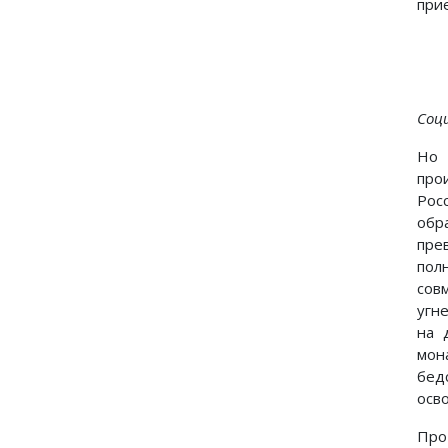
при
Соц
Но 
про
Рос
обр
пре
пол
сов
угн
на 
мон
бед
осв
Про