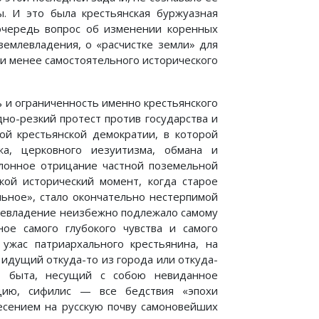
. И это была крестьянская буржуазная
очередь вопрос об изменении коренных
землевладения, о «расчистке земли» для
ли менее самостоятельного исторического
ь и ограниченность именно крестьянского
дно-резкий протест против государства и
ой крестьянской демократии, в которой
жа, церковного иезуитизма, обмана и
клонное отрицание частной поземельной
кой исторический момент, когда старое
ьное», стало окончательно нестерпимой
млевладение неизбежно подлежало самому
ое самого глубокого чувства и самого
ужас патриархального крестьянина, на
 идущий откуда-то из города или откуда-
о быта, несущий с собою невиданное
уцию, сифилис — все бедствия «эпохи
несением на русскую почву самоновейших