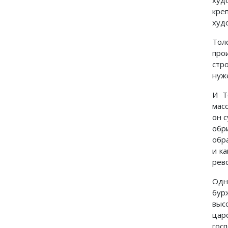
худ
кре
худ
Тол
про
стр
нуж
И Т
мас
он 
обр
обр
и к
рево
Одн
бур
выс
цар
гос