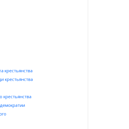
та крестьянства
ди крестьянства
о крестьянства
 демократии
ого