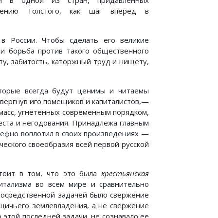
ии в одной из стран, придавленных
ещению Толстого, как шаг вперед в
в России. Чтобы сделать его великие
 и борьба против такого общественного
ту, забитость, каторжный труд и нищету,
оторые всегда будут ценимы и читаемы
свергнув иго помещиков и капиталистов,—
масс, угнетенных современным порядком,
еста и негодования. Принадлежа главным
ьефно воплотил в своих произведениях —
ческого своеобразия всей первой русской
тоит в том, что это была
крестьянская
итализма во всем мире и сравнительно
епосредственной задачей было свержение
щичьего землевладения, а не свержение
 этой последней задачи, не сознавало ее