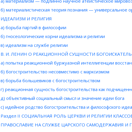
а) материализм — подлинно научное атеистическое мирово
б) материалистическая теория познания — универсальное 
ИДЕАЛИЗМ И РЕЛИГИЯ
а) борьба партий в философии
б) гносеологические корни идеализма и религии
в) идеализм на службе религии
В. И. ЛЕНИН О РЕАКЦИОННОЙ СУЩНОСТИ БОГОИСКАТЕЛ
а) попытка реакционной буржуазной интеллигенции восста
б) богостроительство несовместимо с марксизмом
в) борьба большевиков с богостроительством
г) реакционная сущность богостроительства как подчищен
д) объективный социальный смысл и значение идеи бога
с) идейное родство богостроительства и философского иде
Раздел II СОЦИАЛЬНАЯ РОЛЬ ЦЕРКВИ И РЕЛИГИИ КЛАСС
ПРАВОСЛАВИЕ НА СЛУЖБЕ ЦАРСКОГО САМОДЕРЖАВИЯ И