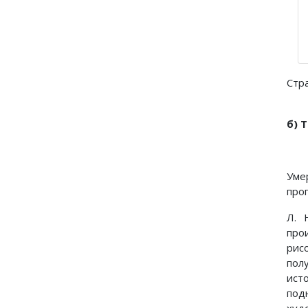
Стр
б) 
Уме
про
Л. 
про
рис
пол
ист
под