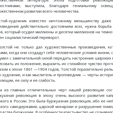
ожественной литературе. Эпоха подготовки революц
постниками, выступила, благодаря гениальному осв
ожественном развитии всего человечества.
стой-художник известен ничтожному меньшинству даже 
изведения действительно достоянием
всех
, нужна борьба
оя, который осудил миллионы и десятки миллионов на темно
ен социалистический переворот.
олстой не только дал художественные произведения, к
сами, когда они создадут себе человеческие условия жизни, 
сумел с замечательной силой передать настроение широких 
исовать их положение, выразить их стихийное чувство прот
азом к эпохе 1861 —1904 годов, Толстой поразительно рел
ак художник, и как мыслитель и проповедник — черты истори
люции, ее силу и ее слабость.
а из главных отличительных черт нашей революции сос
жуазная революция в эпоху очень высокого развития кап
окого в России. Это была буржуазная революция, ибо ее н
ского самодержавия, царской монархии и разрушение поме
подства буржуазии. В особенности крестьянство не сознавало