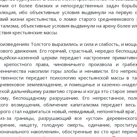
ичия от более близких и непосредственных задач борьбы
олюция, ибо объективные условия выдвинули на первую 
овий жизни крестьянства, о ломке старого средневекового 
итализма, объективные условия выдвинули на арену более и
ствия крестьянские массы.
роизведениях Толстого выразились и сила и слабость, и мощ
сового движения. Его горячий, страстный, нередко беспоща
ицейски-казенной церкви передает настроение примитивн
а крепостного права, чиновничьего произвола и грабе
енничества накопили горы злобы и ненависти. Его непре
ственности передает психологию крестьянской массы в та
дневековое землевладение, и помещичье и казенно-«надел
ехой дальнейшему развитию страны и когда это старое зе
тому, беспощадному разрушению. Его непрестанное, полн
кого возмущения, обличение капитализма передает весь 
орого стал надвигаться новый, невидимый, непонятный враг,
из-за границы, разрушающий все «устои» деревенског
орение, нищету, голодную смерть, одичание, простит
воначального накопления», обостренные во сто крат пере