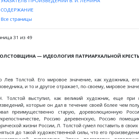
УКАЗАТЕЛЬ ПРОИЗВЕДЕНИЙ В. И. ЛЕНИНА
СОДЕРЖАНИЕ
Все страницы
аница 31 из 49
ТОЛСТОВЩИНА — ИДЕОЛОГИЯ ПАТРИАРХАЛЬНОЙ КРЕСТ
р Лев Толстой. Его мировое значение, как художника, ег
поведника, и то и другое отражает, по-своему, мировое знач
Н. Толстой выступил, как великий художник, еще при 
изведений, которые он дал в течение своей более чем пол
овал преимущественно старую, дореволюционную Росс
укрепостничестве, Россию деревенскую, Россию помещи
орической жизни России, Л. Толстой сумел поставить в своих
няться до такой художественной силы, что его произведени