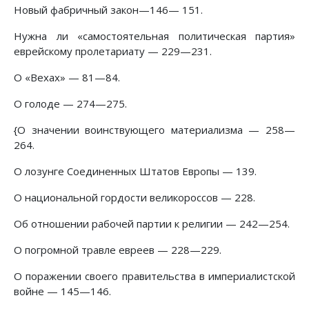
Новый фабричный закон—146— 151.
Нужна ли «самостоятельная политическая партия»
еврейскому пролетариату — 229—231.
О «Вехах» — 81—84.
О голоде — 274—275.
{О значении воинствующего материализма — 258—
264.
О лозунге Соединенных Штатов Европы — 139.
О национальной гордости великороссов — 228.
Об отношении рабочей партии к религии — 242—254.
О погромной травле евреев — 228—229.
О поражении своего правительства в империалистской
войне — 145—146.