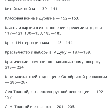
Китайская война —139—141.
Классовая война в Дублине — 152—153.
Классы и партии в их отношении к религии и церкви —
117—121, 130—133, 183—185.
Крах II Интернационала — 143—144.
Крестьянство и выборы в IV Думу — 187—189.
Критические заметки по национальному вопросу —
218— 224.
К четырехлетней годовщине Октябрьской революции
— 286—267.
Лев Толстой, как зеркало русской революции — 192—
197.
Л. Н. Толстой и его эпоха — 201—205.