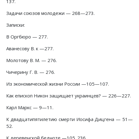
137.
Задачи союзов молодежи — 268—273.
Записки:
В Оргбюро — 277.
Аванесову В. к —277.
Молотову В. М. — 276.
Чичерину Г. В. — 276.
Из экономической жизни России —105—107.
Как епископ Никон защищает украинцев? — 226—227.
Карл Маркс — 9—11.
К двадцатипятилетию смерти Иосифа Дицгена — 51—
52.
К деревенской бедноте —105. 236.