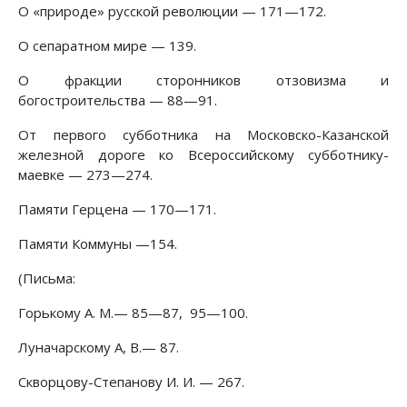
О «природе» русской революции — 171—172.
О сепаратном мире — 139.
О фракции сторонников отзовизма и
богостроительства — 88—91.
От первого субботника на Московско-Казанской
железной дороге ко Всероссийскому субботнику-
маевке — 273—274.
Памяти Герцена — 170—171.
Памяти Коммуны —154.
(Письма:
Горькому А. М.— 85—87, 95—100.
Луначарскому А, В.— 87.
Скворцову-Степанову И. И. — 267.