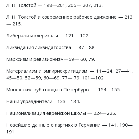
Л. Н. Толстой — 198—201, 205— 207, 213.
Л. Н. Толстой и современное рабочее движение — 213
— 215.
Либералы и клерикалы — 121— 122.
Ликвидация ликвидаторства — 87—88.
Марксизм и ревизионизм—59— 60, 79.
Материализм и эмпириокритицизм — 11—24, 27—41,
45—50, 52—59, 60—69, 77— 79, 101—102.
Московские зубатовцы в Петербурге — 154—155.
Наши упразднители—133—134.
Национализация еврейской школы — 224—225.
Новейшие данные о партиях в Германии — 141, 190—
191.