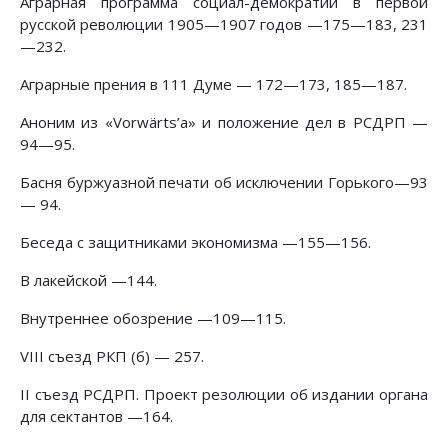
Аграрная программа социал-демократии в первой
русской революции 1905—1907 годов —175—183, 231
—232.
Аграрные прения в 111 Думе — 172—173, 185—187.
Аноним из «Vorwärts’a» и положение дел в РСДРП —
94—95.
Басня буржуазной печати об исключении Горького—93
— 94.
Беседа с защитниками экономизма —155—156.
В лакейской —144.
Внутреннее обозрение —109—115.
VIII съезд РКП (б) — 257.
II съезд РСДРП. Проект резолюции об издании органа
для сектантов —164.