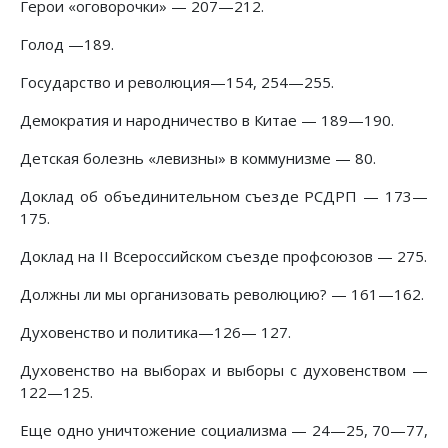
Герои «оговорочки» — 207—212.
Голод —189.
Государство и революция—154, 254—255.
Демократия и народничество в Китае — 189—190.
Детская болезнь «левизны» в коммунизме — 80.
Доклад об объединительном съезде PCДРП — 173—
175.
Доклад на II Всероссийском съезде профсоюзов — 275.
Должны ли мы организовать революцию? — 161—162.
Духовенство и политика—126— 127.
Духовенство на выборах и выборы с духовенством —
122—125.
Еще одно уничтожение социализма — 24—25, 70—77,