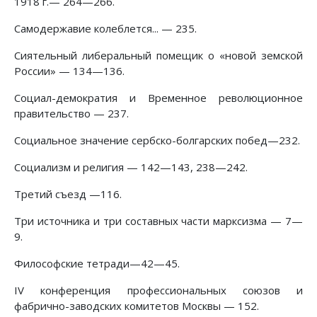
1918 г.— 264—266.
Самодержавие колеблется... — 235.
Сиятельный либеральный помещик о «новой земской
России» — 134—136.
Социал-демократия и Временное революционное
правительство — 237.
Социальное значение сербско-болгарских побед—232.
Социализм и религия — 142—143, 238—242.
Третий съезд —116.
Три источника и три составных части марксизма — 7—
9.
Философские тетради—42—45.
IV конференция профессиональных союзов и
фабрично-заводских комитетов Москвы — 152.