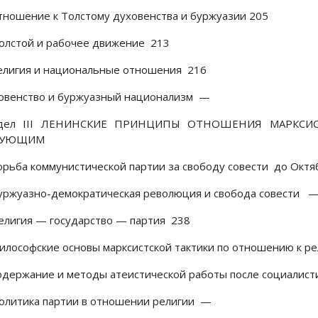
Отношение к Толстому духовенства и буржуазии 205
Толстой и рабочее движение 213
Религия и национальные отношения 216
овенство и буржуазный национализм —
дел III ЛЕНИНСКИЕ ПРИНЦИПЫ ОТНОШЕНИЯ МАРКСИС
РУЮЩИМ
Борьба коммунистической партии за свободу совести до Окт
Буржуазно-демократическая революция и свобода совести 
Религия — государство — партия 238
Философские основы марксистской тактики по отношению к р
Содержание и методы атеистической работы после социалис
Политика партии в отношении религии —