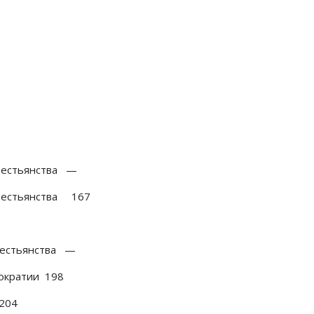
крестьянства —
крестьянства 167
крестьянства —
мократии 198
 204