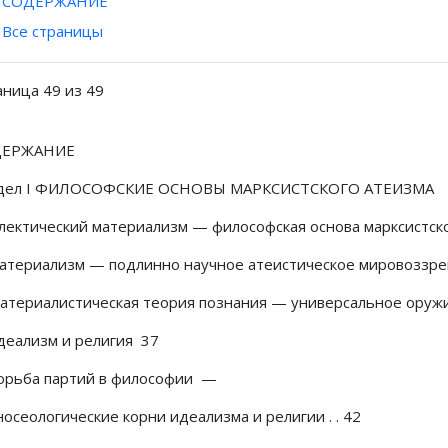
СОДЕРЖАНИЕ
Все страницы
аница 49 из 49
ДЕРЖАНИЕ
дел I ФИЛОСОФСКИЕ ОСНОВЫ МАРКСИСТСКОГО АТЕИЗМА
лектический материализм — философская основа марксистск
Материализм — подлинно научное атеистическое мировозз
Материалистическая теория познания — универсальное оруж
Идеализм и религия 37
Борьба партий в философии —
носеологические корни идеализма и религии . . 42