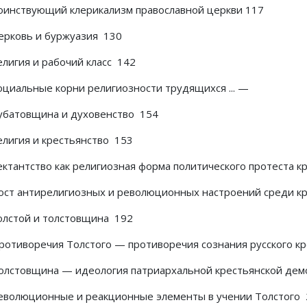
Воинствующий клерикализм православной церкви 117
Церковь и буржуазия 130
елигия и рабочий класс 142
Социальные корни религиозности трудящихся ... —
Зубатовщина и духовенство 154
Религия и крестьянство 153
Сектантство как религиозная форма политического протеста 
Рост антирелигиозных и революционных настроений среди 
Толстой и толстовщина 192
Противоречия Толстого — противоречия сознания русского 
Толстовщина — идеология патриархальной крестьянской де
Революционные и реакционные элементы в учении Толстого