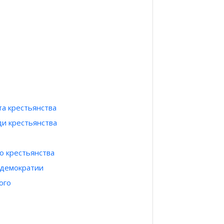
та крестьянства
ди крестьянства
о крестьянства
 демократии
ого