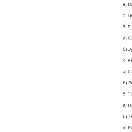
в) 
2. 
3. Р
а) 
б) 
4. 
а) 
б) 
5. 
а) 
б) 
в) 