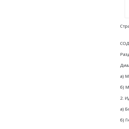
Стр
СО
Раз
Диа
а) 
б) 
2. 
а) 
б) Г