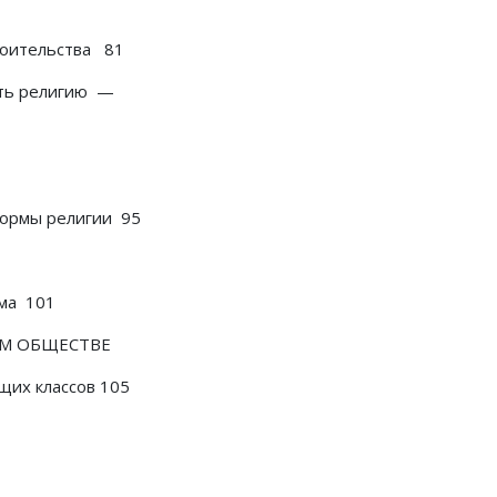
троительства 81
ить религию —
формы религии 95
зма 101
ОМ ОБЩЕСТВЕ
щих классов 105