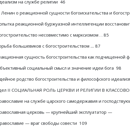
Идеализм на службе религии 46
И. Ленин о реакционной сущности богоискательства и богос
Попытка реакционной буржуазной интеллигенции восстанов
огостроительство несовместимо с марксизмом . . 85
орьба большевиков с богостроительством .... 87
Реакционная сущность богостроительства как подчищенной 
Объективный социальный смысл и значение идеи бога 98
Идейное родство богостроительства и философского идеали
дел II СОЦИАЛЬНАЯ РОЛЬ ЦЕРКВИ И РЕЛИГИИ В КЛАССОВ
Православие на службе царского самодержавия и господствую
Православная церковь — крупнейший эксплуататор —
Православие — враг свободы совести 109