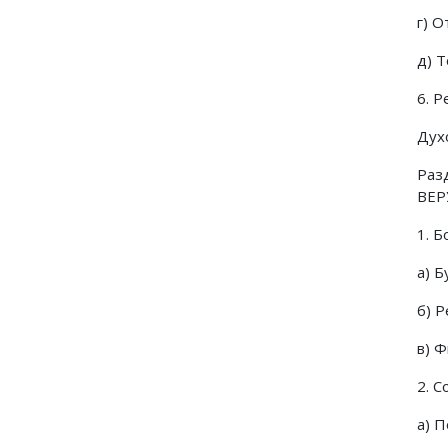
г) 
д) 
6. 
Дух
Раз
ВЕ
1. 
а) 
б) 
в) 
2. 
а) 