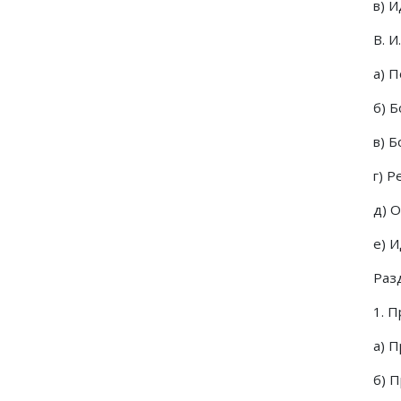
в) 
В. 
а) 
б) Б
в) Б
г) 
д) 
е) 
Раз
1. 
а) 
б) 