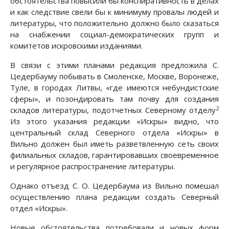
обстоятельства повысили бы конспиративность в делах
и как следствие свели бы к минимуму провалы людей и
литературы, что положительно должно было сказаться
на снабжении социал-демократических групп и
комитетов искровскими изданиями.
В связи с этими планами редакция предложила С.
Цедербауму побывать в Смоленске, Москве, Воронеже,
Туле, в городах Литвы, «где имеются небундистские
сферы», и позондировать там почву для создания
2
складов литературы, подотчетных Северному отделу
Из этого указания редакции «Искры» видно, что
центральный склад Северного отдела «Искры» в
Вильно должен был иметь разветвленную сеть своих
филиальных складов, гарантировавших своевременное
и регулярное распространение литературы.
Однако отъезд С. О. Цедербаума из Вильно помешал
осуществлению плана редакции создать Северный
отдел «Искры».
Новые обстоятельства потребовали и новых форм