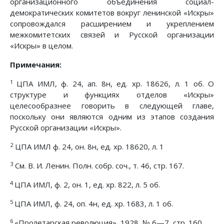
организационного объединения социал-
демократических комитетов вокруг ленинской «Искры»
сопровождался расширением и укреплением
межкомитетских связей и Русской организации
«Искры» в целом.
Примечания:
1
ЦПА ИМЛ, ф. 24, ап. 8н, ед. хр. 18626, л. 1 об. О
структуре и функциях отделов «Искры»
целесообразнее говорить в следующей главе,
поскольку они являются одним из этапов создания
Русской организации «Искры».
2
ЦПА ИМЛ ф. 24, он. 8н, ед. хр. 18620, л. 1
3
См. В. И. Ленин. Полн. собр. соч., т. 46, стр. 167.
4
ЦПА ИМЛ, ф. 2, он. 1, ед. хр. 822, л. 5 об.
5
ЦПА ИМЛ, ф. 24, оп. 4н, ед. хр. 1683, л. 1 об.
6
«Пролетарская революция», 1928, № 6—7, стр. 160.