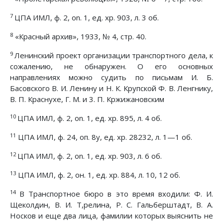
7
ЦПА ИМЛ, ф. 2, on. 1, ед. хр. 903, л. 3 об.
8
«Красный архив», 1933, № 4, стр. 40.
9
Ленинский проект организации транспортного дела, к
сожалению, не обнаружен. О его основных
направлениях можно судить по письмам И. Б.
Басовского В. И. Ленину и Н. К. Крупской Ф. В. Ленгнику,
В. П. Краснухе, Г. М. и 3. П. Кржижановским
10
ЦПА ИМЛ, ф. 2, on. 1, ед. хр. 895, л. 4 об.
11
ЦПА ИМЛ, ф. 24, оп. 8у, ед. хр. 28232, л. 1—1 об.
12
ЦПА ИМЛ, ф. 2, on. 1, ед. хр. 903, л. 6 об.
13
ЦПА ИМЛ, ф. 2, он. 1, ед. хр. 884, л. 10, 12 об.
14
В Транспортное бюро в это время входили: Ф. И.
Щеколдин, В. И. Т,релина, Р. С. Гальберштадт, В. А.
Носков и еще два лица, фамилии которых выяснить не