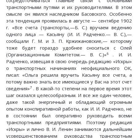
сосредоточиваться главные связи с основными
транспортными путями и их руководителями. В этом
смысле он явился наследником Басовского. Особенно
эта тенденция проявилась в августе — сентябре 1902
г. «Все счета (транспорты,—Б. С.) вручаем ведению
одного лица — Касьяну (И. И. Радченко.— В. С.),—
сообщали Г. М. и 3. П. Кржижановские,— которому
тоже будет гораздо удобнее сноситься с Олей
6
(Организационным Комитетом.— В. С.)»
. И. И.
Радченко, извещая в свою очередь редакцию «Искры»
о транспортных начинаниях неофициального ОК,
писал: «Ольга решила вручить Касьяну все счета, а
потому важно знать все имеющиеся у Вас на этот счет
7
сведения»
. В какой-то степени на первое время этот
шаг оказался целесообразным. И все же один человек,
даже такой энергичный и обладающий огромным
опытом конспиративной работы, как И. И. Радченко, не
в состоянии был оперативно руководить всеми
транспортными предприятиями. Поэтому редакция
«Искры» и лично В. И. Ленин занимаются дальнейшим
усовершенствованием руководства транспортным