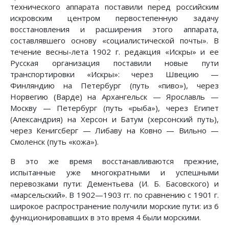
технического аппарата поставили перед российским
искровским центром первостепенную задачу
восстановления и расширения этого аппарата,
составлявшего основу «социалистической почты». В
течение весны-лета 1902 г. редакция «Искры» и ее
Русская организация поставили новые пути
транспортировки «Искры»: через Швецию —
Финляндию на Петербург (путь «пиво»), через
Норвегию (Варде) на Архангельск — Ярославль —
Москву — Петербург (путь «рыба»), через Египет
(Александрия) на Херсон и Батум (херсонский путь),
через Кенигсберг — Либаву на Ковно — Вильно —
Смоленск (путь «кожа»).
В это же время восстанавливаются прежние,
испытанные уже многократными и успешными
перевозками пути: Дементьева (И. Б. Басовского) и
«марсельский». В 1902—1903 гг. по сравнению с 1901 г.
широкое распространение получили морские пути: из 6
функционировавших в это время 4 были морскими.