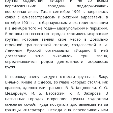
группы содействия «Искре» и не со всеми
перечисленными городами поддерживалась
постоянная связь. Так, в сентябре 1901 г. прервались
связи с елизаветградским и рижским адресатами, в
октябре 1901 г.— с барнаульским и екатеринославским
и в декабре того же года— мариупольским и пермским.
В остальных названных городах сложились искровские
группы, которые заняли свое место в довольно
стройной транспортной системе, создаваемой В. И.
Лениным Русской организации «Искры». В ней
достаточно ясно выявились три звена,
определившиеся родом деятельности искровских
групп.
К первому звену следует отнести группы в Баку,
Вильно, Киеве и Одессе, во главе которых стояли, как
правило, «держатели границ»: В. 3. Кецховели, С. О.
Цедербаум, И. Б. Басовский, К. И. Захарова. В
названных городах искровские группы содержали
основные склады
, куда поступала доставляемая из-за
границы литература. Отсюда она перевозилась или