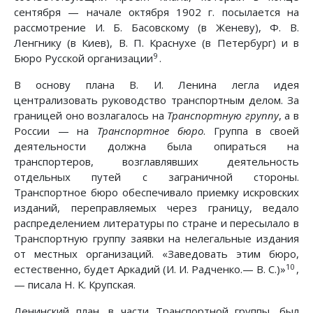
сентября — начале октября 1902 г. посылается на
рассмотрение И. Б. Басовскому (в Женеву), Ф. В.
Ленгнику (в Киев), В. П. Краснухе (в Петербург) и в
9
Бюро Русской организации
.
В основу плана В. И. Ленина легла идея
централизовать руководство транспортным делом. За
границей оно возлагалось на
Транспортную группу
, а в
России — на
Транспортное бюро
. Группа в своей
деятельности должна была опираться на
транспортеров, возглавлявших деятельность
отдельных путей с заграничной стороны.
Транспортное бюро обеспечивало приемку искровских
изданий, переправляемых через границу, ведало
распределением литературы по стране и пересылало в
Транспортную группу заявки на нелегальные издания
от местных организаций. «Заведовать этим бюро,
10
естественно, будет Аркадий (И. И. Радченко.— В. С.)»
,
— писала Н. К. Крупская.
Ленинский план, в части Транспортной группы, был