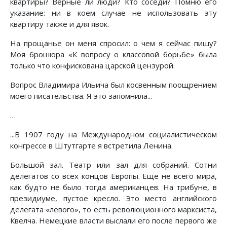
квартиры? Верные ли люди? Кто соседи? Помню его
указание: ни в коем случае не использовать эту
квартиру также и для явок.
На прощанье он меня спросил: о чем я сейчас пишу?
Моя брошюра «К вопросу о классовой борьбе» была
только что конфискована царской цензурой.
Вопрос Владимира Ильича был косвенным поощрением
моего писательства. Я это запомнила...
…
...В 1907 году на Международном социалистическом
конгрессе в Штутгарте я встретила Ленина.
Большой зал. Театр или зал для собраний. Сотни
делегатов со всех концов Европы. Еще не всего мира,
как будто не было тогда американцев. На трибуне, в
президиуме, пустое кресло. Это место английского
делегата «левого», то есть революционного марксиста,
Квелча. Немецкие власти выслали его после первого же