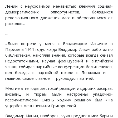
Ленин с неукротимой ненавистью клеймил социал-
демократических оппортунистов, боявшихся
революционного движения масс и оберегавшихся от
расколов...
…
...Были встречи у меня с Владимиром Ильичем в
Париже в 1911 году, когда Владимир Ильич работал по
библиотекам, накопляя знания, которые всегда считал
недостаточными, изучал французский и английский
языки, собирал партийные конференции большевиков,
вел беседы в партийной школе в Лонжюмо и —
главное, самое главное — руководил партией.
Многие в те годы жестокой реакции и царских расправ,
виселиц и тюрем были настроены упадочно-
пессимистически. Очень ходким романом был «На
ущербе» меньшевички Григорьевой.
Владимир Ильич, наоборот, чуял предвестники бури и