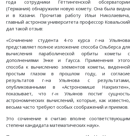
года сотрудники Гёттингенской обсерватории
(Германия) обнаружили новую комету. Она была видна
и в Казани. Прочитав работу Ильи Николаевича,
главный астроном университета профессор Ковальский
дал такой отзыв:
«Сочинение студента 4-го курса г-на Ульянова
представляет полное изложение способа Ольберса для
вычисления параболической орбиты кометы с
дополнениями Энке и Гаусса. Применения этого
способа к вычислению элементов кометы, виденной
простым глазом в прошлом году, и согласие
результатов г-на Ульянова с результатами,
опубликованными в «Астрономише Нахрихтен»,
показывает, что г-н Ульянов постиг сущность
астрономических вычислений, которые, как известно,
весьма часто требуют особых соображений и приемов.
Это сочинение я считаю вполне соответствующим
степени кандидата математических наук».