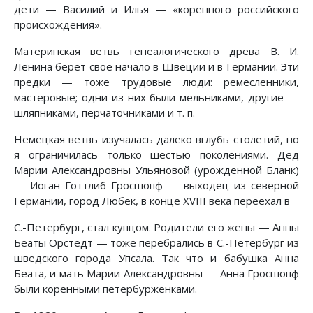
дети — Василий и Илья — «коренного российского
происхождения».
Материнская ветвь генеалогического древа В. И.
Ленина берет свое начало в Швеции и в Германии. Эти
предки — тоже трудовые люди: ремесленники,
мастеровые; одни из них были мельниками, другие —
шляпниками, перчаточниками и т. п.
Немецкая ветвь изучалась далеко вглубь столетий, но
я ограничилась только шестью поколениями. Дед
Марии Александровны Ульяновой (урожденной Бланк)
— Иоган Готтлиб Гросшопф — выходец из северной
Германии, город Любек, в конце XVIII века переехал в
С.-Петербург, стал купцом. Родители его жены — Анны
Беаты Орстедт — тоже перебрались в С.-Петербург из
шведского города Упсала. Так что и бабушка Анна
Беата, и мать Марии Александровны — Анна Гросшопф
были коренными петербурженками.