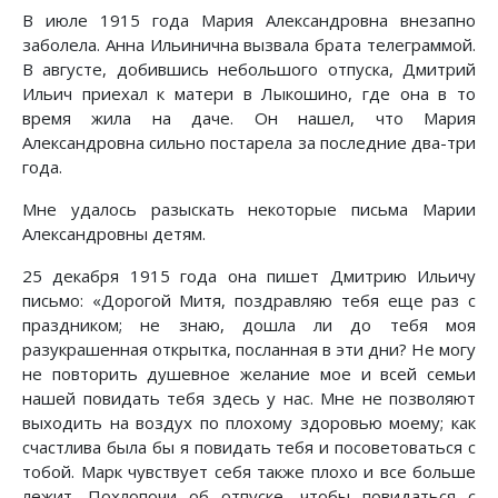
В июле 1915 года Мария Александровна внезапно
заболела. Анна Ильинична вызвала брата телеграммой.
В августе, добившись небольшого отпуска, Дмитрий
Ильич приехал к матери в Лыкошино, где она в то
время жила на даче. Он нашел, что Мария
Александровна сильно постарела за последние два-три
года.
Мне удалось разыскать некоторые письма Марии
Александровны детям.
25 декабря 1915 года она пишет Дмитрию Ильичу
письмо: «Дорогой Митя, поздравляю тебя еще раз с
праздником; не знаю, дошла ли до тебя моя
разукрашенная открытка, посланная в эти дни? Не могу
не повторить душевное желание мое и всей семьи
нашей повидать тебя здесь у нас. Мне не позволяют
выходить на воздух по плохому здоровью моему; как
счастлива была бы я повидать тебя и посоветоваться с
тобой. Марк чувствует себя также плохо и все больше
лежит. Похлопочи об отпуске, чтобы повидаться с