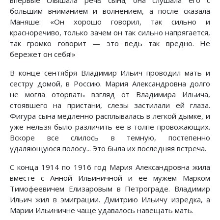
большим вниманием и волнением, а после сказала
Маняше: «Он хорошо говорил, так сильно и
красноречиво, только зачем он так сильно напрягается,
так громко говорит — это ведь так вредно. Не
бережет он себя!»
В конце сентября Владимир Ильич проводил мать и
сестру домой, в Россию. Мария Александровна долго
не могла оторвать взгляд от Владимира Ильича,
стоявшего на пристани, слезы застилали ей глаза.
Фигура сына медленно расплывалась в легкой дымке, и
уже нельзя было различить ее в толпе провожающих.
Вскоре все слилось в темную, постепенно
удаляющуюся полосу... Это была их последняя встреча.
С конца 1914 по 1916 год Мария Александровна жила
вместе с Анной Ильиничной и ее мужем Марком
Тимофеевичем Елизаровым в Петрограде. Владимир
Ильич жил в эмиграции. Дмитрию Ильичу изредка, а
Марии Ильиничне чаще удавалось навещать мать.