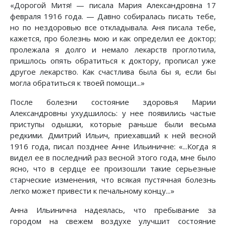
«Дорогой Митя! — писала Мария Александровна 17
февраля 1916 года. — Давно собиралась писать тебе,
но по нездоровью все откладывала. Аня писала тебе,
кажется, про болезнь мою и как определил ее доктор;
пролежала я долго и немало лекарств проглотила,
пришлось опять обратиться к доктору, прописал уже
другое лекарство. Как счастлива была бы я, если бы
могла обратиться к твоей помощи...»
После болезни состояние здоровья Марии
Александровны ухудшилось: у нее появились частые
приступы одышки, которые раньше были весьма
редкими. Дмитрий Ильич, приехавший к ней весной
1916 года, писал позднее Анне Ильиничне: «...Когда я
видел ее в последний раз весной этого года, мне было
ясно, что в сердце ее произошли такие серьезные
старческие изменения, что всякая пустячная болезнь
легко может привести к печальному концу...»
Анна Ильинична надеялась, что пребывание за
городом на свежем воздухе улучшит состояние