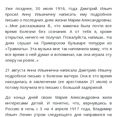
Уже позднее, 30 июля 1916, года Дмитрий Ильич
просил Анну Ильиничну написать ему подробное
письмо о последних днях жизни Марии Александровны.
«...Мне рассказывала В., что мамочка была почти все
время болезни без сознания. А от тебя я, кроме
открытки, ничего не получал. Пожалуйста, напиши... На
днях слушал на Приморском бульваре попурри из
«Травиаты». Эта музыка мне так напомнила маму, что я
все время о ней думал и вспоминал, как она играла эту
оперу на рояле...»
21 августа Анна Ильинична написала Дмитрию Ильичу
подробное письмо о болезни матери. Она в это время
находилась в заключении (ее арестовали 21 июля) и
потому получила его письмо с большой задержкой.
До конца дней своих Мария Александровна жила
интересами детей. И понятно, что, вернувшись в
Россию в ночь с 3 на 4 апреля 1917 года, Владимир
Ильич Ленин утром следующего дня направился на