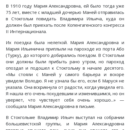
В 1910 году Мария Александровна, ей было тогда уже
75 лет, вместе с младшей дочерью Маней отправилась
в Стокгольм повидать Владимира Ильича, куда он
должен был приехать после Копенгагенского конгресса
II Интернационала.
Их поездка была нелегкой. Мария Александровна и
Мария Ильинична приплыли на пароходе из порта Або
(Турку), до которого добирались поездом. В Стокгольм
они должны были прибыть рано утром, но пароход
опоздал и подошел к Стокгольму в начале десятого.
«Мы стояли с Маней у самого барьера и вскоре
увидели Володю. Я не узнала бы его, если б Маруся не
указала. Она вскрикнула от радости, когда увидела его.
Я нашла его очень похудевшим и изменившимся, но он
уверяет, что чувствует себя очень хорошо...» —
сообщала Мария Александровна в письме.
В Стокгольме Владимир Ильич выступал на собрании
большевистской группы, и Мария Александровна
впервые слышала речь сына; она слушала его с