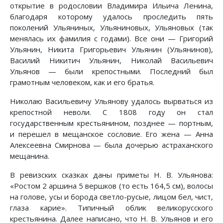
открытие в родословии Владимира Ильича Ленина,
благодаря которому удалось проследить пять
поколений Ульяниных, Ульяниновых, Ульяновых (так
менялась их фамилия с годами). Все они — Григорий
Ульянин, Никита Григорьевич Ульянин (Ульянинов),
Василий Никитич Ульянин, Николай Васильевич
Ульянов — были крепостными. Последний был
грамотным человеком, как и его братья.
Николаю Васильевичу Ульянову удалось вырваться из
крепостной неволи. С 1808 году он стал
государственным крестьянином, позднее — портным,
и перешел в мещанское сословие. Его жена — Анна
Алексеевна Смирнова — была дочерью астраханского
мещанина.
В ревизских сказках даны приметы Н. В. Ульянова:
«Ростом 2 аршина 5 вершков (то есть 164,5 см), волосы
на голове, усы и борода светло-русые, лицом бел, чист,
глаза карие». Типичный облик великорусского
крестьянина. Далее написано, что Н. В. Ульянов и его