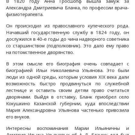
В 1820 году Анна Гросшопф вышла замуж за
Александра Дмитриевича Бланка, по профессии врача-
физиотерапевта.
Он происходил из православного купеческого рода.
Начавший государственную службу в 1824 году, он
дослужился в 40-е годы до чина надворного советника
со старшинством (подполковник). Это дало ему право
на потомственное дворянство.
В этом смысле его биография очень совпадает с
биографией Ильи Николаевича Ульянова. Это были
люди из одной среды, которым условия XIX века дали
возможность быстро продвинуться по служебной
лестнице и оставить своим детям право считаться
дворянами. Выйдя в отставку, Бланк приобрел село
Кокушкино Казанской губернии, куда впоследствии
Мария Александровна Ульянова частенько привозила
его внуков.
Интересны воспоминания Марии Ильиничны и
Дмитрия Ильича Ульяновых об А. Д. Бланке: дед был