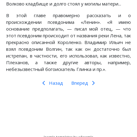
Волково кладбище и долго стоял у могилы матери...
В этой главе правомерно рассказать и о
происхождении псевдонима «Ленин». «Я имею
основание предполагать, — писал мой отец, — что
этот псевдоним происходит от названия реки Лена, так
прекрасно описанной Короленко. Владимир Ильич не
взял псевдоним Волгин, так как он достаточно был
истрепан, в частности, его использовал, как известно,
Плеханов, а также другие авторы, например,
небезызвестный богоискатель Глинка и пр.».
Назад
Вперед
Предыдущий: Незабываемое
Следующий: Ленин и Крупская: 
Назад
Вперед
Joomla templates by a4joomla