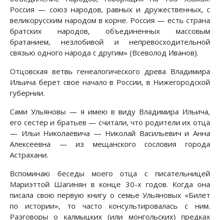
Россия — союз народов, равных и дружественных, с
великорусским народом в корне. Россия — есть страна
братских народов, объединенных массовым
братанием, незлобивой и непревосходительной
связью одного народа с другим» (Всеволод Иванов).
Отцовская ветвь генеалогического древа Владимира
Ильича берет свое начало в России, в Нижегородской
губернии.
Сами Ульяновы — я имею в виду Владимира Ильича,
его сестер и братьев — считали, что родители их отца
— Ильи Николаевича — Николай Васильевич и Анна
Алексеевна — из мещанского сословия города
Астрахани.
Вспоминаю беседы моего отца с писательницей
Мариэттой Шагинян в конце 30-х годов. Когда она
писала свою первую книгу о семье Ульяновых «Билет
по истории», то часто консультировалась с ним.
Разговоры о калмыцких (или монгольских) предках