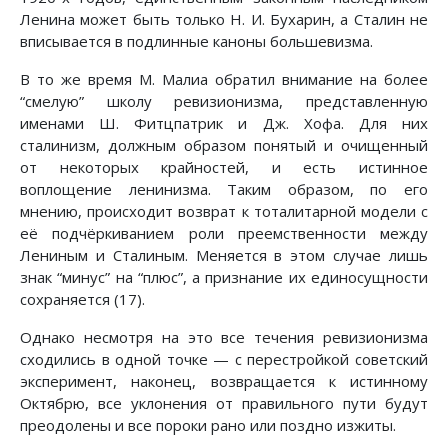
Ленина может быть только Н. И. Бухарин, а Сталин не
вписывается в подлинные каноны большевизма.
В то же время М. Малиа обратил внимание на более
“смелую” школу ревизионизма, представленную
именами Ш. Фитцпатрик и Дж. Хофа. Для них
сталинизм, должным образом понятый и очищенный
от некоторых крайностей, и есть истинное
воплощение ленинизма. Таким образом, по его
мнению, происходит возврат к тоталитарной модели с
её подчёркиванием роли преемственности между
Лениным и Сталиным. Меняется в этом случае лишь
знак “минус” на “плюс”, а признание их единосущности
сохраняется (17).
Однако несмотря на это все течения ревизионизма
сходились в одной точке — с перестройкой советский
эксперимент, наконец, возвращается к истинному
Октябрю, все уклонения от правильного пути будут
преодолены и все пороки рано или поздно изжиты.