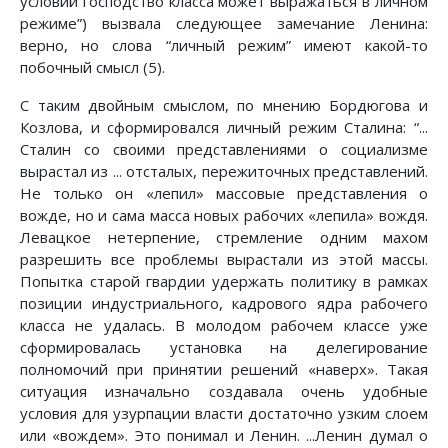
условий господство класса может выражаться в личном
режиме”) вызвала следующее замечание Ленина:
верно, но слова “личный режим” имеют какой-то
побочный смысл (5).
С таким двойным смыслом, по мнению Бордюгова и
Козлова, и сформировался личный режим Сталина: “...
Сталин со своими представлениями о социализме
вырастал из ... отсталых, пережиточных представлений.
Не только он «лепил» массовые представления о
вожде, но и сама масса новых рабочих «лепила» вождя.
Левацкое нетерпение, стремление одним махом
разрешить все проблемы вырастали из этой массы.
Попытка старой гвардии удержать политику в рамках
позиции индустриального, кадрового ядра рабочего
класса не удалась. В молодом рабочем классе уже
сформировалась установка на делегирование
полномочий при принятии решений «наверх». Такая
ситуация изначально создавала очень удобные
условия для узурпации власти достаточно узким слоем
или «вождем». Это понимал и Ленин. ...Ленин думал о