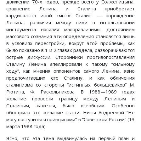
движении 70-х годов, прежде всего у Солженицына,
сравнение Ленина и Сталина приобретает
кардинально иной смысл: Сталин — порождение
Ленина, различия между ними в использовании
инструмента насилия малоразличимы. Достоянием
массового сознания эти определения становятся лишь
в условиях перестройки, вокруг этой проблемы, как
было показано в 1 и 2 главах раздела, разворачиваются
острые дискуссии. Сторонники противопоставления
Сталину Ленина апеллировали к такому “сильному
ходу”, как мнения оппонентов самого Ленина, явно
предпочитавших его Сталину, и как обличения
сталинизма со стороны “истинных большевиков” М.
Рютина, Ф. Раскольникова. В 1988—1989 годах
желание провести границу между Лениным и
Сталиным, кажется, было всеобщим. Особенно
обострила это желание статья Нины Андреевой “Не
могу поступиться принципами” в “Советской России” (13
марта 1988 года).
Ясно, что эта тема выдвинулась на первый план и