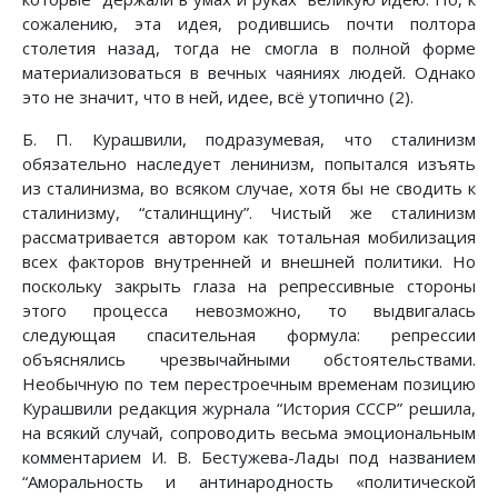
сожалению, эта идея, родившись почти полтора
столетия назад, тогда не смогла в полной форме
материализоваться в вечных чаяниях людей. Однако
это не значит, что в ней, идее, всё утопично (2).
Б. П. Курашвили, подразумевая, что сталинизм
обязательно наследует ленинизм, попытался изъять
из сталинизма, во всяком случае, хотя бы не сводить к
сталинизму, “сталинщину”. Чистый же сталинизм
рассматривается автором как тотальная мобилизация
всех факторов внутренней и внешней политики. Но
поскольку закрыть глаза на репрессивные стороны
этого процесса невозможно, то выдвигалась
следующая спасительная формула: репрессии
объяснялись чрезвычайными обстоятельствами.
Необычную по тем перестроечным временам позицию
Курашвили редакция журнала “История СССР” решила,
на всякий случай, сопроводить весьма эмоциональным
комментарием И. В. Бестужева-Лады под названием
“Аморальность и антинародность «политической