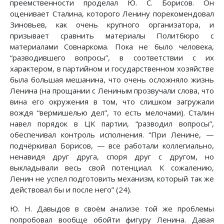
преемственности проделал Ю. С. Борисов. Он
оценивает Сталина, которого Ленину порекомендовал
Зиновьев, как очень крупного организатора, и
призывает сравнить материалы Политбюро с
материалами Совнаркома. Пока не было человека,
“разводившего вопросы”, в соответствии с их
характером, в партийном и государственном хозяйстве
была большая мешанина, что очень осложняло жизнь
Ленина (на прощании с Лениным прозвучали слова, что
вина его окружения в том, что слишком загружали
вождя “вермишелью дел”, то есть мелочами). Сталин
навел порядок в ЦК партии, “разводил вопросы”,
обеспечивал контроль исполнения. “При Ленине, —
подчёркивал Борисов, — все работали коллегиально,
ненавидя друг друга, споря друг с другом, но
выкладывали весь свой потенциал. К сожалению,
Ленин не успел подготовить механизм, который так же
действовал бы и после него” (24).
Ю. Н. Давыдов в своём анализе той же проблемы
попробовал вообще обойти фигуру Ленина. Давая