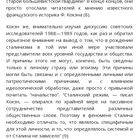
старой большевистской гвардией? В конце концов, они
просто отослали читателей к мнению известного
французского историка Ф. Кокэна (8).
Кокэн же, внимательно изучая дискуссию советских
исследователей 1988—1989 годов, как раз и обратил
серьёзное внимание на вывод о том, что в рождении
сталинизма в той или иной мере участвовали
представители всех уровней государства и общества.
И причины этого не могут, конечно, быть сведены
только к личному страху или эгоизму. Эти причины
могли быть связаны и с определёнными личными или
патриотическими причинами, и с влиянием
идеологической обработки, даже просто с привычкой
почитать “начальство”. “Сталинский режим, — писал
Кокэн, — опирался по крайней мере на пассивное
сотрудничество представителей различных
общественных слоев. Поэтому в феномене Сталина
необходимо отличать то, что являлось специфичным
для этой личности, и то, что определялось системой и
от Сталина не зависело” (9).