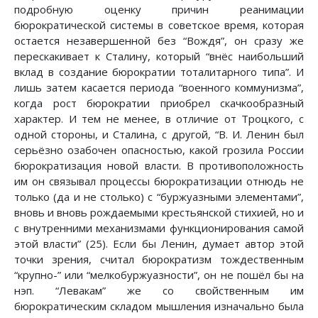
подробную оценку причин реанимации
бюрократической системы в советское время, которая
остается незавершенной без “Вождя”, он сразу же
перескакивает к Сталину, который “внёс наибольший
вклад в создание бюрократии тоталитарного типа”. И
лишь затем касается периода “военного коммунизма”,
когда рост бюрократии приобрел скачкообразный
характер. И тем не менее, в отличие от Троцкого, с
одной стороны, и Сталина, с другой, “В. И. Ленин был
серьёзно озабочен опасностью, какой грозила России
бюрократизация новой власти. В противоположность
им он связывал процессы бюрократизации отнюдь не
только (да и не столько) с “буржуазными элементами”,
вновь и вновь рождаемыми крестьянской стихией, но и
с внутренними механизмами функционирования самой
этой власти” (25). Если бы Ленин, думает автор этой
точки зрения, считал бюрократизм тождественным
“крупно-” или “мелкобуржуазности”, он не пошёл бы на
нэп. “Левакам” же со свойственным им
бюрократическим складом мышления изначально была