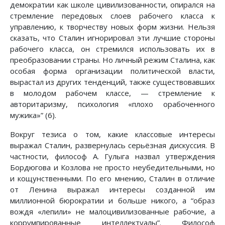
демократии как школе цивилизованности, опирался на
стремление передовых слоев рабочего класса к
управлению, к творчеству новых форм жизни. Нельзя
сказать, что Сталин игнорировал эти лучшие стороны
рабочего класса, он стремился использовать их в
преобразовании страны. Но личный режим Сталина, как
особая форма организации политической власти,
вырастал из других тенденций, также существовавших
в молодом рабочем классе, — стремление к
авторитаризму, психология «плохо орабоченного
мужика»” (6).
Вокруг тезиса о том, какие классовые интересы
выражал Сталин, развернулась серьёзная дискуссия. В
частности, философ А. Гулыга назвал утверждения
Бордюгова и Козлова не просто неубедительными, но
и кощунственными. По его мнению, Сталин в отличие
от Ленина выражал интересы созданной им
миллионной бюрократии и больше никого, а “образ
вождя «лепили» не малоцивилизованные рабочие, а
коррумпированные интеллектуалы”. Философ