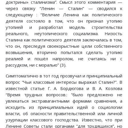
доктрины» сталинизма”. Смысл этого комментария —
через связку “Ленин — Сталин” — сводился к
следующему : “Величие Ленина как политического
деятеля состояло в том, что он признал утопию
утопией и разработал модель строительства
реального, неутопического социализма. Низость
Сталина как политического деятеля заключалась в том,
что он, преследуя своекорыстные цели собственного
возвышения, вторично попытался сделать утопию
реалией и пошёл напролом, не считаясь ни с
рассудком, ни с моралью” (3).
Симптоматично в тот год прозвучал и принципиальный
вопрос “Чьи классовые интересы выражал Сталин?”. В
известной статье Г. А. Бордюгова и В. А. Козлова
“Время трудных вопросов.: ”было предложено не
увлекаться экстравагантными формами сравнения, а
исходить из принципиальных идей о социологии
власти, об опасности правительственной или личной
узурпации классового господства. Известно, что при
Ленине Советы стали органами “для трудящихся”, но