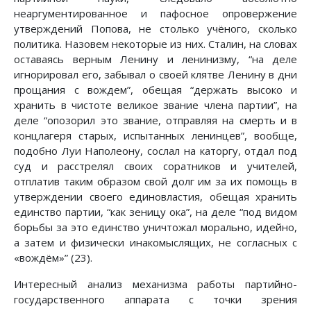
неаргументированное и пафосное опровержение
утверждений Попова, не столько учёного, сколько
политика. Назовем некоторые из них. Сталин, на словах
оставаясь верным Ленину и ленинизму, “на деле
игнорировал его, забывал о своей клятве Ленину в дни
прощания с вождем”, обещая “держать высоко и
хранить в чистоте великое звание члена партии”, на
деле “опозорил это звание, отправляя на смерть и в
концлагеря старых, испытанных ленинцев”, вообще,
подобно Луи Наполеону, сослал на каторгу, отдал под
суд и расстрелял своих соратников и учителей,
отплатив таким образом свой долг им за их помощь в
утверждении своего единовластия, обещая хранить
единство партии, “как зеницу ока”, на деле “под видом
борьбы за это единство уничтожал морально, идейно,
а затем и физически инакомыслящих, не согласных с
«вождём»” (23).
Интересный анализ механизма работы партийно-
государственного аппарата с точки зрения