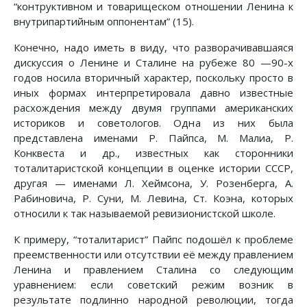
“контруктивном и товарищеском отношении Ленина к
внутрипартийным оппонентам” (15).
Конечно, надо иметь в виду, что разворачивавшаяся
дискуссия о Ленине и Сталине на рубеже 80 —90-х
годов носила вторичный характер, поскольку просто в
иных формах интерпретировала давно известные
расхождения между двумя группами американских
историков и советологов. Одна из них была
представлена именами Р. Пайпса, М. Малиа, Р.
Конквеста и др., известных как сторонники
тоталитаристской концепции в оценке истории СССР,
другая — именами Л. Хеймсона, У. Розенберга, А.
Рабиновича, Р. Суни, М. Левина, Ст. Коэна, которых
относили к так называемой ревизионистской школе.
К примеру, “тоталитарист” Пайпс подошёл к проблеме
преемственности или отсутствии её между правлением
Ленина и правлением Сталина со следующим
уравнением: если советский режим возник в
результате подлинно народной революции, тогда