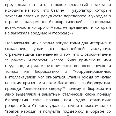
предложил оставить в покое классовый подход и
исходить из того, что Сталин — узурпатор, который
захватил власть в результате переворота и учредил в
стране казарменно-бюрократический социализм,
возможность которого Маркс не предвидел и который
не выражал народные интересы (7).
Познакомившись с этими аргументами два историка, к
сожалению, ушли от дальнейшей дискуссии,
ограничившись замечанием о том, что словосочетание
“выражать интересы" класса было применено ими
неудачно, и рядом риторических вопросов: неужели
только на бюрократию и “коррумпированных
интеллектуалов” мог опираться Сталин, уходя от нэпа?
по каким причинам и с кем блокировалась бюрократия,
проводя “революцию сверху”? почему в бюрократии
явно выделялся и заметный сталинский слой? почему
бюрократия сама попала под удар сталинских
репрессий, а Сталину удалось внушить массам идею
“врагов народа” и получить поддержку в борьбе со