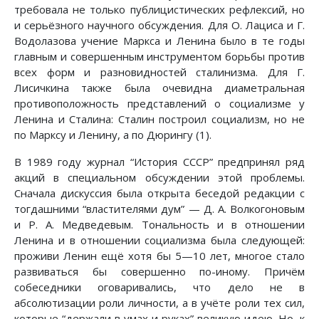
требовала не только публицистических рефлексий, но
и серьёзного научного обсуждения. Для О. Лациса и Г.
Водолазова учение Маркса и Ленина было в те годы
главным и совершенным инструментом борьбы против
всех форм и разновидностей сталинизма. Для Г.
Лисичкина также была очевидна диаметральная
противоположность представлений о социализме у
Ленина и Сталина: Сталин построил социализм, но не
по Марксу и Ленину, а по Дюрингу (1).
В 1989 году журнал “История СССР” предпринял ряд
акций в специальном обсуждении этой проблемы.
Сначала дискуссия была открыта беседой редакции с
тогдашними “властителями дум” — Д. А. Волкогоновым
и Р. А. Медведевым. Тональность и в отношении
Ленина и в отношении социализма была следующей:
проживи Ленин ещё хотя бы 5—10 лет, многое стало
развиваться бы совершенно по-иному. Причём
собеседники оговаривались, что дело не в
абсолютизации роли личности, а в учёте роли тех сил,
которые “держали в умах и руках” великую идею. Но, к