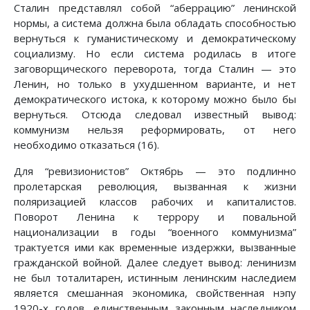
Сталин представлял собой “аберрацию” ленинской
нормы, а система должна была обладать способностью
вернуться к гуманистическому и демократическому
социализму. Но если система родилась в итоге
заговорщического переворота, тогда Сталин — это
Ленин, но только в ухудшенном варианте, и нет
демократического истока, к которому можно было бы
вернуться. Отсюда следовал известный вывод:
коммунизм нельзя реформировать, от него
необходимо отказаться (16).
Для “ревизионистов” Октябрь — это подлинно
пролетарская революция, вызванная к жизни
поляризацией классов рабочих и капиталистов.
Поворот Ленина к террору и повальной
национализации в годы “военного коммунизма”
трактуется ими как временные издержки, вызванные
гражданской войной. Далее следует вывод: ленинизм
не был тоталитарен, истинным ленинским наследием
является смешанная экономика, свойственная нэпу
1920-х годов, единственным законным наследником