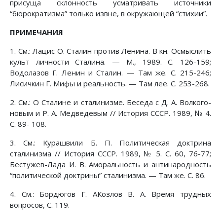
присуща склонность усматривать источники
“бюрократизма” только извне, в окружающей “стихии”.
ПРИМЕЧАНИЯ
1. См.: Лацис О. Сталин против Ленина. В кн. Осмыслить
культ личности Сталина. — М., 1989. С. 126-159;
Водолазов Г. Ленин и Сталин. — Там же. С. 215-246;
Лисичкин Г. Мифы и реальность. — Там лее. С. 253-268.
2. См.: О Сталине и сталинизме. Беседа с Д. А. Волкого-
новым и Р. А. Медведевым // История СССР. 1989, № 4.
С. 89- 108.
3. См.: Курашвили Б. П. Политическая доктрина
сталинизма // История СССР. 1989, № 5. С. 60, 76-77;
Бестужев-Лада И. В. Аморальность и антинародность
“политической доктрины” сталинизма. — Там же. С. 86.
4. См.: Бордюгов Г. АКозлов В. А. Время трудных
вопросов, С. 119.