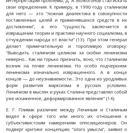
интерпретации проблемы, Д. А. Волкогонов стал искать
свои определения. К примеру, в 1990 году сталинизм
для него — это “ложная диалектика в совокупности
поставленных целей и применявшихся средств в их
достижении”, а его “сущность заключается в
извращении теории и практики научного социализма, в
отчуждении народа от власти” (13). При этом генерал
делает примечательную и торопливую оговорку:
“Выводить сталинизм целиком за скобки ленинизма
неверно... Как ни горько признать, ясно, что сталинизм
возник на почве ленинизма. Но особо подчеркнем:
ленинизма изначально извращенного. А в конце
концов — до неузнаваемости... Это одна из уродливых
форм развития марксизма в русских условиях.
Ленинизм в мыслях и руках Сталина представлял собой
уже искаженное, деформированное явление” (14).
Е. Г. Плимак различие между Лениным и Сталиным
видел в сфере того или иного их отношения к
субъективистским намерениям оппозиционеров. Он
подверг критике концепцию “злого умысла”, заявил о