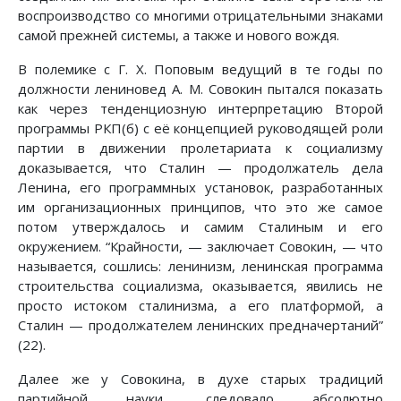
воспроизводство со многими отрицательными знаками
самой прежней системы, а также и нового вождя.
В полемике с Г. X. Поповым ведущий в те годы по
должности лениновед А. М. Совокин пытался показать
как через тенденциозную интерпретацию Второй
программы РКП(б) с её концепцией руководящей роли
партии в движении пролетариата к социализму
доказывается, что Сталин — продолжатель дела
Ленина, его программных установок, разработанных
им организационных принципов, что это же самое
потом утверждалось и самим Сталиным и его
окружением. “Крайности, — заключает Совокин, — что
называется, сошлись: ленинизм, ленинская программа
строительства социализма, оказывается, явились не
просто истоком сталинизма, а его платформой, а
Сталин — продолжателем ленинских предначертаний”
(22).
Далее же у Совокина, в духе старых традиций
партийной науки, следовало абсолютно