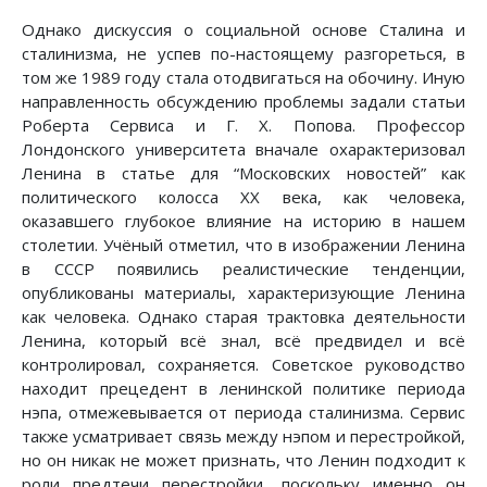
Однако дискуссия о социальной основе Сталина и
сталинизма, не успев по-настоящему разгореться, в
том же 1989 году стала отодвигаться на обочину. Иную
направленность обсуждению проблемы задали статьи
Роберта Сервиса и Г. X. Попова. Профессор
Лондонского университета вначале охарактеризовал
Ленина в статье для “Московских новостей” как
политического колосса XX века, как человека,
оказавшего глубокое влияние на историю в нашем
столетии. Учёный отметил, что в изображении Ленина
в СССР появились реалистические тенденции,
опубликованы материалы, характеризующие Ленина
как человека. Однако старая трактовка деятельности
Ленина, который всё знал, всё предвидел и всё
контролировал, сохраняется. Советское руководство
находит прецедент в ленинской политике периода
нэпа, отмежевывается от периода сталинизма. Сервис
также усматривает связь между нэпом и перестройкой,
но он никак не может признать, что Ленин подходит к
роли предтечи перестройки, поскольку именно он