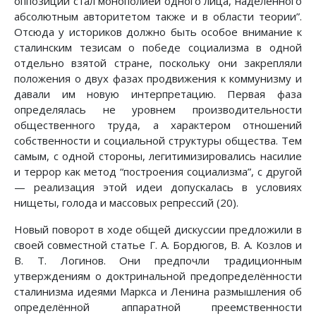
оппозиции стал монополией одного лица, наделённого
абсолютным авторитетом также и в области теории”.
Отсюда у историков должно быть особое внимание к
сталинским тезисам о победе социализма в одной
отдельно взятой стране, поскольку они закрепляли
положения о двух фазах продвижения к коммунизму и
давали им новую интерпретацию. Первая фаза
определялась не уровнем производительности
общественного труда, а характером отношений
собственности и социальной структуры общества. Тем
самым, с одной стороны, легитимизировались насилие
и террор как метод “построения социализма”, с другой
— реализация этой идеи допускалась в условиях
нищеты, голода и массовых репрессий (20).
Новый поворот в ходе общей дискуссии предложили в
своей совместной статье Г. А. Бордюгов, В. А. Козлов и
В. Т. Логинов. Они предпочли традиционным
утверждениям о доктринальной предопределённости
сталинизма идеями Маркса и Ленина размышления об
определённой аппаратной преемственности