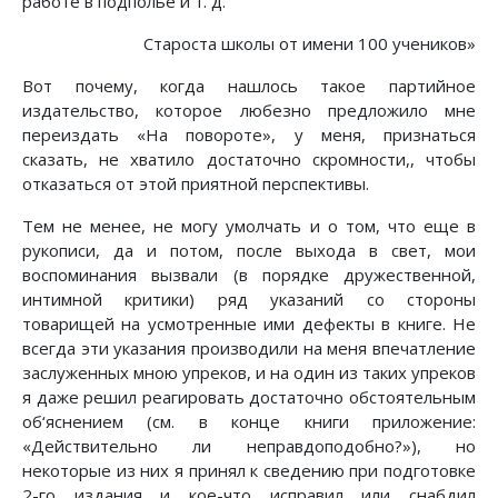
работе в подполье и т. д.
Староста школы от имени 100 учеников»
Вот почему, когда нашлось такое партийное
издательство, которое любезно предложило мне
переиздать «На повороте», у меня, признаться
сказать, не хватило достаточно скромности,, чтобы
отказаться от этой приятной перспективы.
Тем не менее, не могу умолчать и о том, что еще в
рукописи, да и потом, после выхода в свет, мои
воспоминания вызвали (в порядке дружественной,
интимной критики) ряд указаний со стороны
товарищей на усмотренные ими дефекты в книге. Не
всегда эти указания производили на меня впечатление
заслуженных мною упреков, и на один из таких упреков
я даже решил реагировать достаточно обстоятельным
об‘яснением (см. в конце книги приложение:
«Действительно ли неправдоподобно?»), но
некоторые из них я принял к сведению при подготовке
2-го издания и кое-что исправил или снабдил