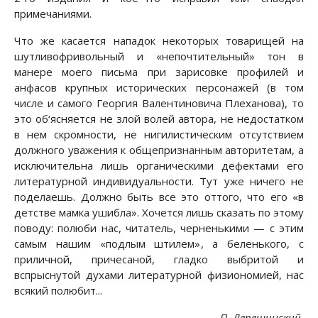
примечаниями.
Что же касается нападок некоторых товарищей на
шутливофривольный и «непочтительный» тон в
манере моего письма при зарисовке профилей и
анфасов крупных исторических персонажей (в том
числе и самого Георгия Валентиновича Плеханова), то
это об‘ясняется не злой волей автора, не недостатком
в нем скромности, не нигилистическим отсутствием
должного уважения к общепризнанным авторитетам, а
исключительна лишь органическими дефектами его
литературной индивидуальности. Тут уже ничего не
поделаешь. Должно быть все это оттого, что его «в
детстве мамка ушибла». Хочется лишь сказать по этому
поводу: полюби нас, читатель, черненькими — с этим
самым нашим «подлым штилем», а беленького, с
приличной, причесаной, гладко выбритой и
вспрыснутой духами литературной физиономией, нас
всякий полюбит...
П. Лепешинский.