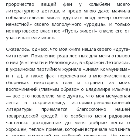
пророчество вещей феи у колыбели моего
литературного детища, и предо мною даже маячила
соблазнительная мысль удушить «под вечер осенью
ненастной» своего злополучного «уродца». И только
истпартовское властное «Пусть живет!» спасло его от
участи «ангельчиков».
Оказалось, однако, что моя книга нашла своего «друга-
читателя». Появление ряда лестных для меня отзывов
о ней (в «Печати и Революции», в «Красной Летописи»,
в украинском партийном журнале «Знамя Коммунизма»
и т. д.), а также факт перепечатки в многочисленных
сборниках некоторых глав и страниц из моих
воспоминаний (главным образом о Владимире Ильиче)
— все это позволило мне думать, что моя мемуарная
лепта в сокровищницу историко-революционной
литературы приемлется благосклонно нашей
товарищеской средой. Но особенно меня радовали
частенько доходившие до меня добрые вести о
хорошем, теплом приеме, который встречала моя книга
в среде читателей из рабочей молодежи. Не могу