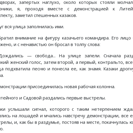
дворах, запертых наглухо, около которых стояли молча
рники, я, проходя вместе с демонстрацией к Литей
спекту, заметил спешенных казаков.
г вся улица заполнилась ими.
братил внимание на фигуру казачьего командира. Его лицо
жено, и с ненавистью он бросал в толпу слова:
ождались — свобода... На улице запели. Сначала раз
окий женский голос, затем второй, а первый, контральто, вс
ца подхватила песню и понесла ее, как знамя. Казаки дрогн
а.
емонстрации присоединилась новая рабочая колонна.
итейного и Садовой раздались первые выстрелы.
аки услышали сигнал, которого с таким нетерпением жда
ились на лошадей и мчались навстречу демонстрации, все 
трелы, и, как бы в раздумье, постояв на месте, покачнулась
ю.