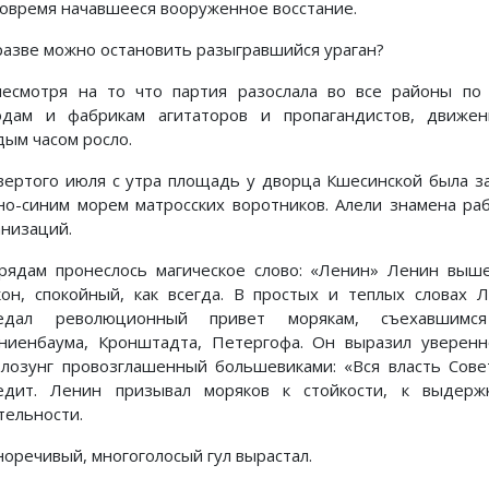
вовремя начавшееся вооруженное восстание.
разве можно остановить разыгравшийся ураган?
несмотря на то что партия разослала во все районы по
одам и фабрикам агитаторов и пропагандистов, движе
дым часом росло.
вертого июля с утра площадь у дворца Кшесинской была з
но-синим морем матросских воротников. Алели знамена ра
анизаций.
рядам пронеслось магическое слово: «Ленин» Ленин выш
кон, спокойный, как всегда. В простых и теплых словах 
едал революционный привет морякам, съехавшимс
ниенбаума, Кронштадта, Петергофа. Он выразил уверенн
 лозунг провозглашенный большевиками: «Вся власть Сове
едит. Ленин призывал моряков к стойкости, к выдерж
тельности.
норечивый, многоголосый гул вырастал.