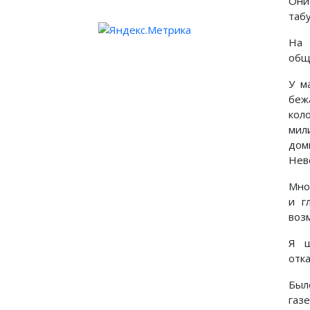
Они
таб
На 
общ
У м
беж
кол
мил
дом
Нев
Мно
и г
воз
Я ш
отка
Был
газ