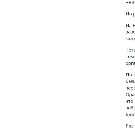
не 
Но 
И, 
зав
каж
Чет
тем
орг
По 
бал
пер
Ора
что
поб
бди
Раз