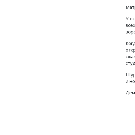
Мат
У в
все
воро
Ког
отк
сжа
сту
Шур
и н
Дем