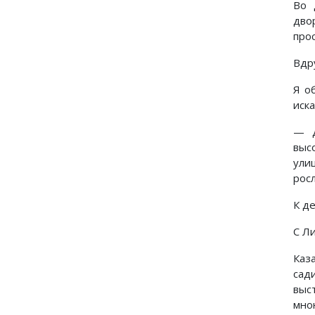
Во 
дво
про
Вдру
Я о
иска
— Д
выс
ули
росл
К д
С Л
Каз
сад
выс
мно