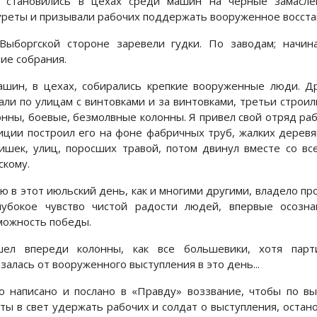
 становились в цехах среди машин на черные замасле
уреты и призывали рабочих поддержать вооруженное восста
Выборгской стороне заревели гудки. По заводам; начин
ие собрания.
ашин, в цехах, собирались крепкие вооруженные люди. Д
али по улицам с винтовками и за винтовками, третьи строил
онны, боевые, безмолвные колонны. Я привел свой отряд ра
иции построил его на фоне фабричных труб, жалких дерев
ишек, улиц, поросших травой, потом двинул вместе со вс
скому.
ю в этот июльский день, как и многими другими, владело пр
лубокое чувство чистой радости людей, впервые осозн
можность победы.
ел впереди колонны, как все большевики, хотя парт
залась от вооруженного выступления в это день...
о написано и послано в «Правду» воззвание, чтобы по в
еты в свет удержать рабочих и солдат о выступления, остан