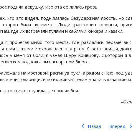
рос поднял девушку. Изо рта ее лилась кровь.
сех, кто это видел, поднималась безудержная ярость, но сде
х сторон били пулеметы. Люди, расстроив колонны, приг
там, где их встречали пулями и саблями юнкера и казаки.
да я пробегал мимо того места, где раздались первые вы
рытыми глазами и окровавленным ртом. Я остановился, долго
лось у меня от боли: я узнал Шуру Кривцову, с которой я 
денческом подпольном паспортном бюро.
а лежала на мостовой, раскинув руки, а рядом с нею, под уд
овые мои товарищи, и по их живым телам мчались казацкие ко
онстрация отступила, не приняв боя.
«Окт
Назад
Вперед