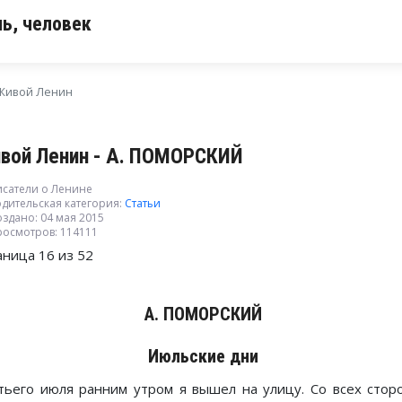
ь, человек
Живой Ленин
вой Ленин - А. ПОМОРСКИЙ
исатели о Ленине
дительская категория:
Статьи
здано: 04 мая 2015
росмотров: 114111
аница 16 из 52
А. ПОМОРСКИЙ
Июльские дни
тьего июля ранним утром я вышел на улицу. Со всех стор