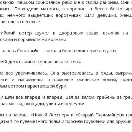
зовиках, пешком собирались рабочие к своим районам. Они 
ялись. Проходили матросы, загорелые, в белых бескозыр
их, немного выцветших воротниках. Шли девушки, жен
азительно веселые.
тийский ветер шумел в дворцовых садах, вскипая на 
окими и порывистыми волнами.
я власть Советам!» — читал я большевистские лозунги.
лой десять министров-капиталистов!»
па все увеличивалась. Она выстраивалась в ряды, выкрик
унги и напоминала штормовые океанские волны, подн
вым ветром нарастающей бури.
и шли все вперед и вперед. Вал за валом, гребень за гре
ивая мосты, площади, улицы и переулки.
ом на заводы «Новый Лесснер» и «Старый Парвиайнен» п
аты 1-го пулеметного полка и просили грузовики для оружия