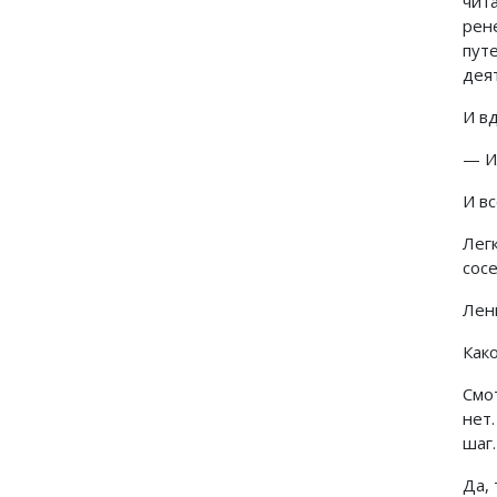
чит
рен
пут
дея
И вд
— И
И вс
Лег
сосе
Лен
Како
Смо
нет
шаг.
Да, 