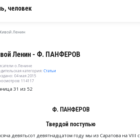
ь, человек
Живой Ленин
вой Ленин - Ф. ПАНФЕРОВ
исатели о Ленине
дительская категория:
Статьи
здано: 04 мая 2015
росмотров: 114117
аница 31 из 52
Ф. ПАНФЕРОВ
Твердой поступью
ысяча девятьсот девятнадцатом году мы из Саратова на VIII 