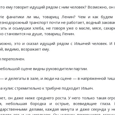
что ему говорит идущий рядом с ним человек? Возможно, он
е фанатики ли мы, товарищ Ленин? Чем и как будем би
езнодорожный транспорт почти не работает, водный закован
тать и осьмушки хлеба, не говоря уже о масле, мясе, саха
ко становится на душе, товарищ Ленин.
можно, это и сказал идущий рядом с Ильичей человек. И 
ой, видимо, возражает ему.
ал переполнен.
небольшой сцене видны руководители партии.
 — и делегаты в зале, и люди на сцене — в напряженной ти
за кулис стремительно к трибуне подходит Ильич.
нет, он даже ниже среднего роста. У него только такая огро
м, небольшая бородка и острые, всевидящие глаза
ударственными делами, каждая минута и даже секунда у н
ретили его и не умолкаем. Он чуточку поморщился, махну