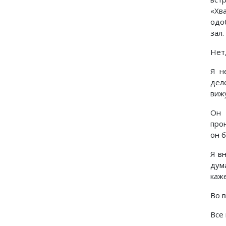
«Хв
одо
зал.
Нет,
Я н
дел
виж
Он 
про
он б
Я в
дум
каже
Во 
Все 