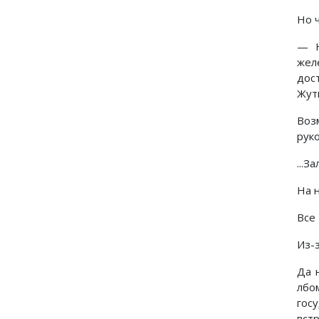
Но 
— Н
жел
дос
Жут
Воз
рук
...З
На 
Все
Из-
Да 
лбо
гос
вст