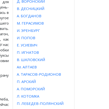
Д. ВОРОНСКИЙ
 для
день-
В. ДЕСНИЦКИЙ
ась в
А. БОГДАНОВ
ругое
ашего
М. ГЕРАСИМОВ
вать.
И. ЭРЕНБУРГ
гон,
И. ПОПОВ
, как
У нас
Е. УСИЕВИЧ
робки
П. ИГНАТОВ
буксы
В. ШКЛОВСКИЙ
бовии
Ал. АЛТАЕВ
А. ТАРАСОВ-РОДИОНОВ
трану
П. АРСКИЙ
А. ПОМОРСКИЙ
Л. КОТОМКА
леба,
П. ЛЕБЕДЕВ-ПОЛЯНСКИЙ
ейчас