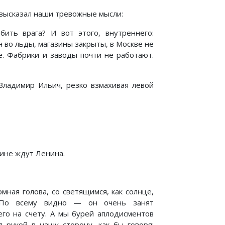
 высказал наши тревожные мысли:
ть врага? И вот этого, внутреннего:
 во льды, магазины закрыты, в Москве не
ре. Фабрики и заводы почти не работают.
Владимир Ильич, резко взмахивая левой
шине ждут Ленина.
мная голова, со светящимся, как солнце,
. По всему видно — он очень занят
его на счету. А мы бурей аплодисментов
л рукой в нашу сторону, как бы говоря: