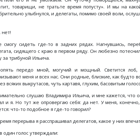
атит, товарищи, не тратьте время попусту». И мы на как
брительно улыбнулся, и делегаты, помимо своей воли, ослуш
 нет!
е смогу сидеть где-то в задних рядах. Нагнувшись, пере
егата, сидящего с краю в первом ряду. Он любезно потеснил
у за трибуной Ильича.
опять передо мной, могучий и мощный. Светится лоб,
низывают меня и всех нас. Они родные, близкие, как будто в
ез всяких выкрутасов, чуть картавя, глухим, басовитым голос
нимательно слушаю Владимира Ильича, и мне кажется, что он
ал и я. Но тут же опровергаю себя: да нет. У меня, конечно
тся: что-то подобное я где-то говорил?
время перерыва я расспрашивал делегатов, какое у них впеча
в один голос утверждали: