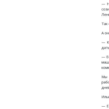
— Н
соз
Лен
Так
А он
— К
дат
— Е
маш
ком
Мы 
раб
дней
Ильи
— Е