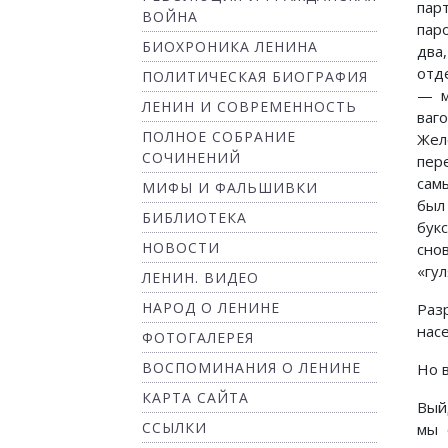
пар
ВОЙНА
пар
БИОХРОНИКА ЛЕНИНА
два
отд
ПОЛИТИЧЕСКАЯ БИОГРАФИЯ
— м
ЛЕНИН И СОВРЕМЕННОСТЬ
ваг
ПОЛНОЕ СОБРАНИЕ
Жел
СОЧИНЕНИЙ
пер
самы
МИФЫ И ФАЛЬШИВКИ
был
БИБЛИОТЕКА
букс
НОВОСТИ
сно
«гул
ЛЕНИН. ВИДЕО
НАРОД О ЛЕНИНЕ
Раз
нас
ФОТОГАЛЕРЕЯ
ВОСПОМИНАНИЯ О ЛЕНИНЕ
Но в
КАРТА САЙТА
Выйд
ССЫЛКИ
мы 