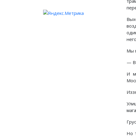
тра
пере
Выхо
воз
оди
нег
Мы 
— В
И м
Мос
Иззя
Ули
мага
Гру
Но 