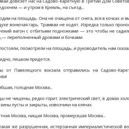
мвай довезет нас на Садово-Каретную в Третий Дом Советов
дохнем — и утром в Кремль, на съезд...
дим на площадь. Она не очищена от снега, вся в кочках и ям
духе вонючая гарь. Трамваи не ходят. Изредка только проно
нокий вагон с отбитыми подножками — это чтобы не садил
о,— переполненный дровами и бочками.
постояли, посмотрели на площадь, и руководитель нам сказа
идно, пешком придется.
ы от Павелецкого вокзала отправились на Садово-Каре
ква!
бшая, голодная Москва...
цы не чищены, редко горит электрический свет, в домах хол
зины пусты и закрыты, извозчики на клячах.
стная Москва, нищая Москва, промерзшая Москва...
такая же разрушенная, истерзанная империалистической в