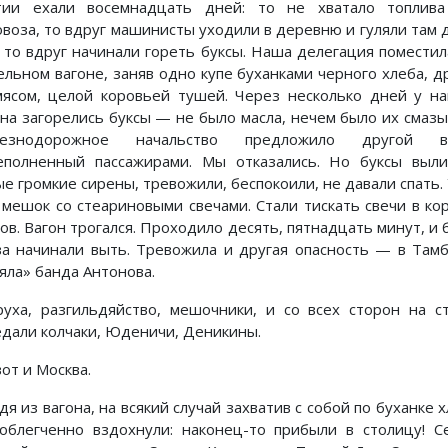
тии ехали восемнадцать дней: то не хватало топлива
овоза, то вдруг машинисты уходили в деревню и гуляли там 
, то вдруг начинали гореть буксы. Наша делегация поместил
ельном вагоне, заняв одно купе буханками черного хлеба, д
ясом, целой коровьей тушей. Через несколько дней у н
она загорелись буксы — не было масла, нечем было их смазы
езнодорожное начальство предложило другой ва
еполненный пассажирами. Мы отказались. Но буксы выли
е громкие сирены, тревожили, беспокоили, не давали спать. 
 мешок со стеариновыми свечами. Стали тискать свечи в ко
ов. Вагон трогался. Проходило десять, пятнадцать минут, и 
ва начинали выть. Тревожила и другая опасность — в Там
яла» банда Антонова.
руха, разгильдяйство, мешочники, и со всех сторон на с
едали колчаки, Юденичи, Деникины.
от и Москва.
я из вагона, на всякий случай захватив с собой по буханке х
облегченно вздохнули: наконец-то прибыли в столицу! С