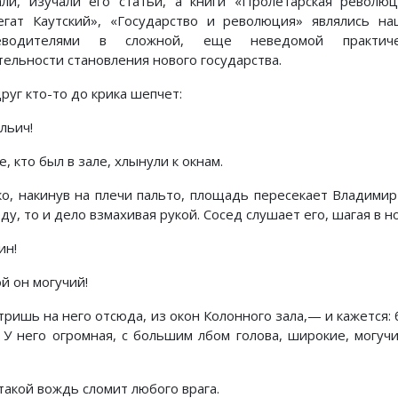
али, изучали его статьи, а книги «Пролетарская револю
егат Каутский», «Государство и революция» являлись н
еводителями в сложной, еще неведомой практиче
тельности становления нового государства.
руг кто-то до крика шепчет:
льич!
е, кто был в зале, хлынули к окнам.
ко, накинув на плечи пальто, площадь пересекает Владимир
ду, то и дело взмахивая рукой. Сосед слушает его, шагая в но
ин!
й он могучий!
тришь на него отсюда, из окон Колонного зала,— и кажется:
. У него огромная, с большим лбом голова, широкие, могуч
такой вождь сломит любого врага.