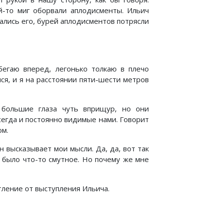
ой-то миг оборвали аплодисменты. Ильич
ались его, бурей аплодисментов потрясли
бегаю вперед, легонько толкаю в плечо
ся, и я на расстоянии пяти-шести метров
 большие глаза чуть вприщур, но они
сегда и постоянно видимые нами. Говорит
ом.
 высказывает мои мысли. Да, да, вот так
, было что-то смутное. Но почему же мне
тление от выступления Ильича.