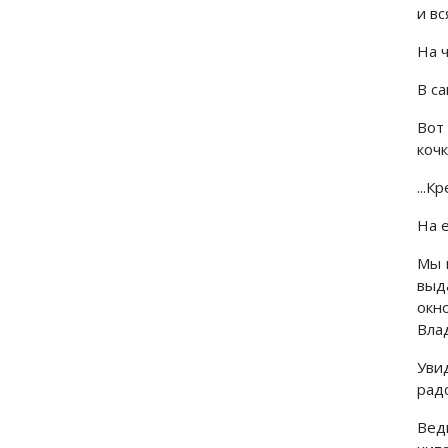
и вс
На 
В с
Вот
коч
...К
На 
Мы 
выд
окн
Вла
Уви
рад
Вед