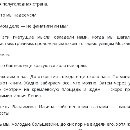
я полуголодная страна.
что мы надеемся?
амом деле — не фанатики ли мы?
 эти гнетущие мысли овладели нами, когда мы шагал
кастым, грязным, провонявшим какой-то гарью улицам Москвы
ремль.
его башнях еще красуются золотые орлы.
входим в зал. До открытия съезда еще около часа. По ман
ают книги. Жадно забираем все, что можно. Затем через 
о смотрим на кремлевскую площадь и ждем — скоро пр
димир Ильич Ленин.
деть Владимира Ильича собственными глазами — какая
ость!
ь мы, молодые большевики, до сих пор не видели его, хотя 