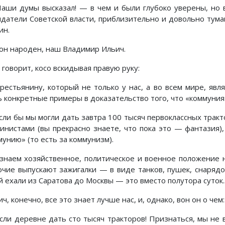
аши думы высказал! — в чем и были глубоко уверены, но в
идатели Советской власти, приблизительно и довольно тума
ин.
 он народен, наш Владимир Ильич.
 говорит, косо вскидывая правую руку:
рестьянину, который не только у нас, а во всем мире, явл
ь конкретные примеры в доказательство того, что «коммуния
сли бы мы могли дать завтра 100 тысяч первоклассных тракт
инистами (вы прекрасно знаете, что пока это — фантазия),
мунию» (то есть за коммунизм).
знаем хозяйственное, политическое и военное положение н
очие выпускают зажигалки — в виде танков, пушек, снарядо
 ехали из Саратова до Москвы — это вместо полутора суток..
ч, конечно, все это знает лучше нас, и, однако, вон он о чем:
сли деревне дать сто тысяч тракторов! Признаться, мы не в