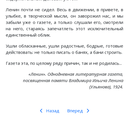
Ленин почти не сидел. Весь в движении, в привете, в
улыбке, в творческой мысли, он заворожил нас, и мы
забыли уже о газете, а только слушали его, смотрели
на него, стараясь запечатлеть этот исключительный
единственный облик.
Ушли обласканные, ушли радостные, бодрые, готовые
действовать: не только писать о банях, а бани строить.
Газета эта, по целому ряду причин, так и не родилась...
«Ленин». Однодневная литературная газета,
посвященная памяти Владимира Ильича Ленина
(Ульянова), 1924.
Назад
Вперед
Предыдущий: О Ленине
Следующий: Наш Ильич
Назад
Вперед