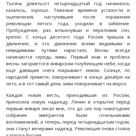
Тысяча девятьсот четырнадцатый год начинался,
казалось, хорошо. Тяжелые времена усталости и
оцепенения, наступившие после поражения
революции пятого года, уходили в забвение.
Пробуждение, раз вспыхнувши и переломив сон,
крепло. С конца десятого года Россия пришла в
движение, и это движение всеми видимыми и
невидимыми путями нарастало. Весны всегда
начинаются середь зимы. Первый знак и проблеск
весны загорается в январском голубеющем небе, когда
еще давящие снега покрывают землю. Солнце, по
народной примете, поворачивает в конце декабря на
лето, и в тот самый день зима поворачивает на мороз.
Каждая новая весть, приходившая из России,
приносила новую надежду. Ленин в открытке перед
первым января писал мне, что до сих пор новогодние
собрания эмигрантов были сочельниками
воспоминаний, а теперь, перед четырнадцатым годом,
они станут вечерами надежд. Революция снова стояла
у порога России.