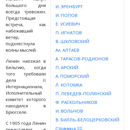
большого дня
И. ЭРЕНБУРГ
всегда тревожен.
И. ПОПОВ
Предстоящая
Е. УСИЕВИЧ
встреча, как
набежавший
П. ИГНАТОВ
ветер,
В. ШКЛОВСКИЙ
подхлестнула
волны мыслей.
Ал. АЛТАЕВ
А. ТАРАСОВ-РОДИОНОВ
Ленин наезжал в
Бельгию, когда
П. АРСКИЙ
того требовали
А. ПОМОРСКИЙ
дела II
Л. КОТОМКА
Интернационала,
Исполнительный
П. ЛЕБЕДЕВ-ПОЛЯНСКИЙ
комитет которого
Ф. РАСКОЛЬНИКОВ
находился в
И. ВОЛЬНОВ
Брюсселе.
В. БИЛЛЬ-БЕЛОЦЕРКОВСКИЙ
С 1905 года Ленин
Страница 22
представлял в