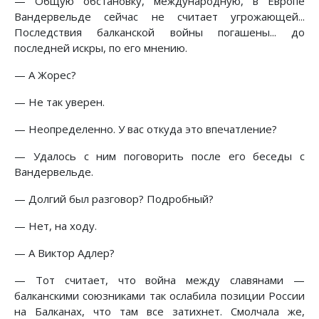
— Общую обстановку, международную, в Европе
Вандервельде сейчас не считает угрожающей...
Последствия балканской войны погашены... до
последней искры, по его мнению.
— А Жорес?
— Не так уверен.
— Неопределенно. У вас откуда это впечатление?
— Удалось с ним поговорить после его беседы с
Вандервельде.
— Долгий был разговор? Подробный?
— Нет, на ходу.
— А Виктор Адлер?
— Тот считает, что война между славянами —
балканскими союзниками так ослабила позиции России
на Балканах, что там все затихнет. Смолчала же,