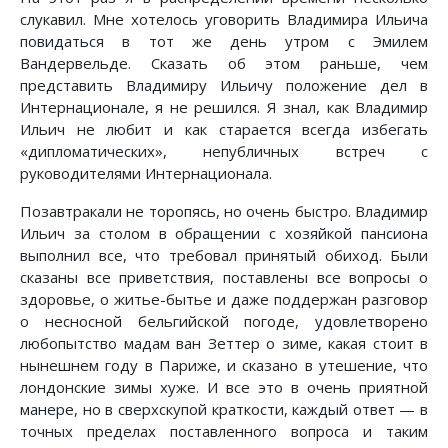
слукавил. Мне хотелось уговорить Владимира Ильича
повидаться в тот же день утром с Эмилем
Вандервельде. Сказать об этом раньше, чем
представить Владимиру Ильичу положение дел в
Интернационале, я не решился. Я знал, как Владимир
Ильич не любит и как старается всегда избегать
«дипломатических», непубличных встреч с
руководителями Интернационала.
Позавтракали не торопясь, но очень быстро. Владимир
Ильич за столом в обращении с хозяйкой пансиона
выполнил все, что требовал принятый обиход. Были
сказаны все приветствия, поставлены все вопросы о
здоровье, о житье-бытье и даже поддержан разговор
о несносной бельгийской погоде, удовлетворено
любопытство мадам ван Зеттер о зиме, какая стоит в
нынешнем году в Париже, и сказано в утешение, что
лондонские зимы хуже. И все это в очень приятной
манере, но в сверхскупой краткости, каждый ответ — в
точных пределах поставленного вопроса и таким