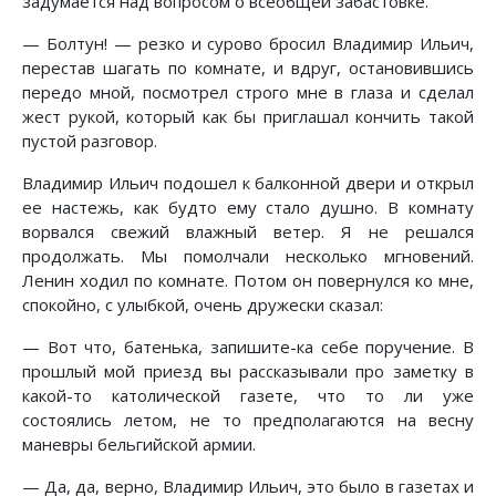
задумается над вопросом о всеобщей забастовке.
— Болтун! — резко и сурово бросил Владимир Ильич,
перестав шагать по комнате, и вдруг, остановившись
передо мной, посмотрел строго мне в глаза и сделал
жест рукой, который как бы приглашал кончить такой
пустой разговор.
Владимир Ильич подошел к балконной двери и открыл
ее настежь, как будто ему стало душно. В комнату
ворвался свежий влажный ветер. Я не решался
продолжать. Мы помолчали несколько мгновений.
Ленин ходил по комнате. Потом он повернулся ко мне,
спокойно, с улыбкой, очень дружески сказал:
— Вот что, батенька, запишите-ка себе поручение. В
прошлый мой приезд вы рассказывали про заметку в
какой-то католической газете, что то ли уже
состоялись летом, не то предполагаются на весну
маневры бельгийской армии.
— Да, да, верно, Владимир Ильич, это было в газетах и