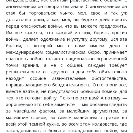
англичанином он говорил бы иначе. С англичанином он
стал бы торговаться: мы-то, мол, свое и так уж
достаточно дали, а как, мол, вы будете действовать
перед опасностью войны, что вы можете предложить.
Им все кажется, что каждый из них, борясь против
войны, делает одолжение и уступку другому. Вся эта
братия, с которой мы с вами имеем дело в
Международном социалистическом бюро, принимает
опасность войны только с национально ограниченной
точки зрения, а не с общей. Каждый требует
решительности от другого, а для себя обязательно
находит особые извинительные обстоятельства,
оправдывающие его бездеятельность. Оттого они все,
вместе взятые, не представляют большой помехи для
тех, кто готовит войну. Понятно это вам? А потому —
хорошенько это себе заметьте — мы обязаны следить
за малейшим фактом, за малейшим аргументом, за
малейшим словом, за самым малейшим штрихом во
всей этой темной кухне, во всем этом колдовстве, где
заколдовывают, а больше наколдовывают войну, мы