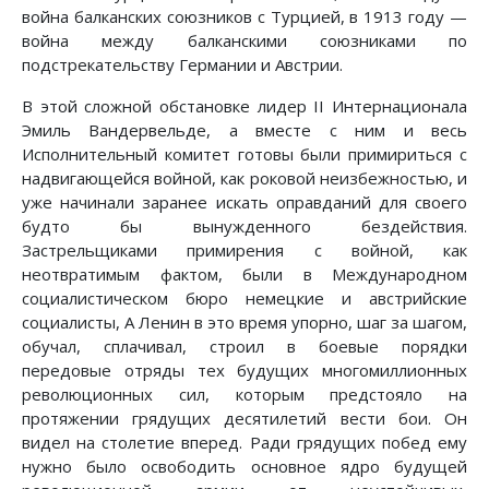
война балканских союзников с Турцией, в 1913 году —
война между балканскими союзниками по
подстрекательству Германии и Австрии.
В этой сложной обстановке лидер II Интернационала
Эмиль Вандервельде, а вместе с ним и весь
Исполнительный комитет готовы были примириться с
надвигающейся войной, как роковой неизбежностью, и
уже начинали заранее искать оправданий для своего
будто бы вынужденного бездействия.
Застрельщиками примирения с войной, как
неотвратимым фактом, были в Международном
социалистическом бюро немецкие и австрийские
социалисты, А Ленин в это время упорно, шаг за шагом,
обучал, сплачивал, строил в боевые порядки
передовые отряды тех будущих многомиллионных
революционных сил, которым предстояло на
протяжении грядущих десятилетий вести бои. Он
видел на столетие вперед. Ради грядущих побед ему
нужно было освободить основное ядро будущей