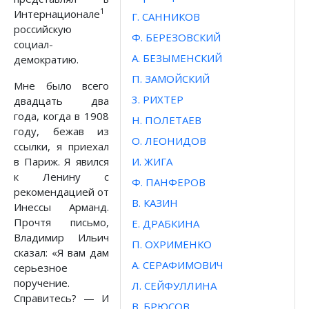
1
Интернационале
Г. САННИКОВ
российскую
Ф. БЕРЕЗОВСКИЙ
социал-
А. БЕЗЫМЕНСКИЙ
демократию.
П. ЗАМОЙСКИЙ
Мне было всего
3. РИХТЕР
двадцать два
года, когда в 1908
Н. ПОЛЕТАЕВ
году, бежав из
О. ЛЕОНИДОВ
ссылки, я приехал
в Париж. Я явился
И. ЖИГА
к Ленину с
Ф. ПАНФЕРОВ
рекомендацией от
В. КАЗИН
Инессы Арманд.
Прочтя письмо,
Е. ДРАБКИНА
Владимир Ильич
П. ОХРИМЕНКО
сказал: «Я вам дам
А. СЕРАФИМОВИЧ
серьезное
поручение.
Л. СЕЙФУЛЛИНА
Справитесь? — И
В. БРЮСОВ