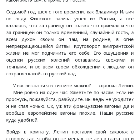
Седьмой год шел с того времени, как Владимир Ильич
по льду Финского залива ушел из России, а все
казалось, что за границу он только что приехал и что
за границей он только временный, случайный гость, а
всем духом своим он там, на родине, в огне
непрекращающейся битвы. Круговорот эмигрантской
жизни не мог подчинить его себе. Его ощущения и
оценки русских явлений оставались свежими и
точными, и во всем своем обхождении с людьми он
сохранял какой-то русский лад.
— У вас выспаться в тишине можно? — спросил Ленин.
— Мне ровно на один час. Заметьте по часам. Если не
проснусь, пожалуйста, разбудите. Вы ведь не уходите?
Я не спал ночью. Ох, уж эти французские вагоны! Да и
вообще европейские вагоны плохие. Наши русские
куда удобней.
Войдя в комнату, Ленин поставил свой саквояж в
сторону так, чтобы он не мешал, не лез в глаза, но и