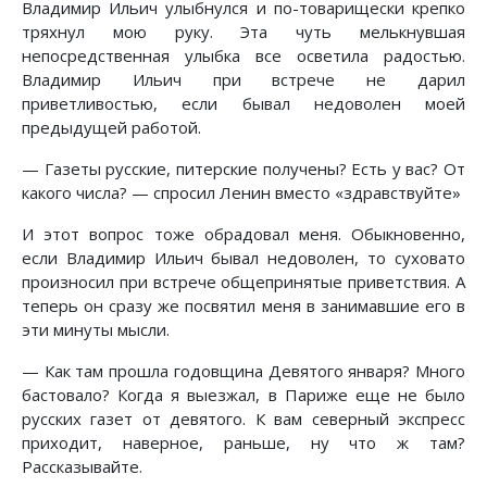
Владимир Ильич улыбнулся и по-товарищески крепко
тряхнул мою руку. Эта чуть мелькнувшая
непосредственная улыбка все осветила радостью.
Владимир Ильич при встрече не дарил
приветливостью, если бывал недоволен моей
предыдущей работой.
— Газеты русские, питерские получены? Есть у вас? От
какого числа? — спросил Ленин вместо «здравствуйте»
И этот вопрос тоже обрадовал меня. Обыкновенно,
если Владимир Ильич бывал недоволен, то суховато
произносил при встрече общепринятые приветствия. А
теперь он сразу же посвятил меня в занимавшие его в
эти минуты мысли.
— Как там прошла годовщина Девятого января? Много
бастовало? Когда я выезжал, в Париже еще не было
русских газет от девятого. К вам северный экспресс
приходит, наверное, раньше, ну что ж там?
Рассказывайте.