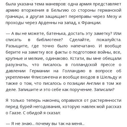
была указана тема маневров: одна армия представляет
армию вторжения в Бельгию со стороны германской
границы, а другая защищает переправы через Мезу и
проходы через Арденны на запад, к Франции.
— А вы не можете, батенька, достать эту заметку? Или
списать в библиотеке? Сделайте, пожалуйста.
Разыщите, где точно было напечатано. И вообще
берите на заметку все факты о подготовке войны, все,
крупные и мелкие, одинаково. Кстати, вы мне обещали
разузнать, что писалось в голландской прессе о
давлении Германии на Голландию в вопросе об
укреплении Флиссингена и вообще входов в Шельду и
также о том, что писалось о позиции Англии в том же
деле. Запишите и это себе как поручение. Записали?
Я только теперь наконец оправился от растерянности
перед бурей негодования, которую навлек мой рассказ
о Гаазе. С обидой я сказал:
— Я не знаю... почему вы так на меня...