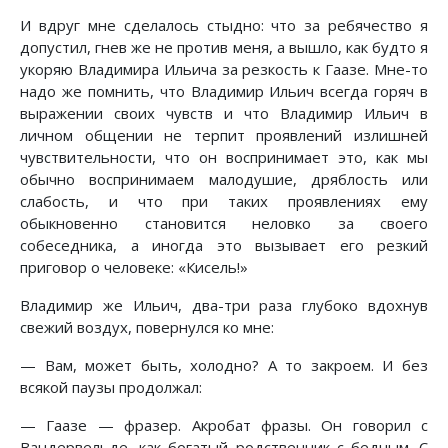
И вдруг мне сделалось стыдно: что за ребячество я
допустил, гнев же не против меня, а вышло, как будто я
укоряю Владимира Ильича за резкость к Гаазе. Мне-то
надо же помнить, что Владимир Ильич всегда горяч в
выражении своих чувств и что Владимир Ильич в
личном общении не терпит проявлений излишней
чувствительности, что он воспринимает это, как мы
обычно воспринимаем малодушие, дряблость или
слабость, и что при таких проявлениях ему
обыкновенно становится неловко за своего
собеседника, а иногда это вызывает его резкий
приговор о человеке: «Кисель!»
Владимир же Ильич, два-три раза глубоко вдохнув
свежий воздух, повернулся ко мне:
— Вам, может быть, холодно? А то закроем. И без
всякой паузы продолжал:
— Гаазе — фразер. Акробат фразы. Он говорил с
Вандервельде, как богатый родственник с бедным. С