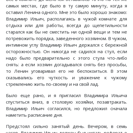
самых местах, где было в ту самую минуту, когда я
оставил Ленина одного. Мне это было хорошо знакомо:
Владимир Ильич, располагаясь в чужой комнате для
отдыха или для работы, всегда до щепетильности
старался как бы не сместить ни одной вещи и тем не
потревожить порядка, заведенного хозяином. В чужом,
интимном углу Владимир Ильич держался с бережной
осторожностью. Он никогда не садился на стул, если
надо было предварительно с этого стула что-либо
снять: а если хозяин догадывался снять без просьбы,
то Ленин уговаривал его не беспокоиться. В этом
сказывались его чуткость и уважение к чужому
стремлению жить по-своему и на свой лад.
Было еще рано, и я пригласил Владимира Ильича
спуститься вниз, в столовую хозяйки, позавтракать.
Владимир Ильич согласился, но предложил сначала
наметить расписание дня.
Предстоял сильно занятый день. Вечером, в семь
часов, Владимир Ильич должен был читать реферат о