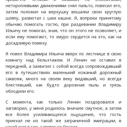
неторопливыми движениями снял пальто, повесил его,
затем положил на верхушку вешалки свою круглую
шляпу, размотал с шеи кашне. Я, вопреки принятому
обычаю помогать гостю, при раздевании Владимиру
Ильичу не помогал, зная, что он этого не позволяет, и
если ему помогают, то хмуро сердится на это, как на
досадливую помеху.
Я повел Владимира Ильича вверх по лестнице в свою
комнату над бельэтажем. И Ленин не оставил в
передней, а захватил с собой всегда сопровождавший
его в путешествиях маленький кожаный дорожный
саквояж, много на своем веку видавший, но всегда
блестевший, как будто дорожная пыль и грязь
обходили его.
С момента, как только Ленин поздоровался и
заговорил, у меня родилось вначале смутное, а затем
все более усиливающееся ощущение, что гость
приехал не из такой же заграничной эмиграции, в
какой жил я сам, а прямо из России.