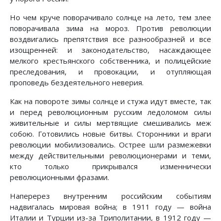
Но чем круче поворачивало солнце на лето, тем злее
поворачивала зима на мороз. Против революции
воздвигались препятствия все разнообразней и все
изощренней: и законодательство, насаждающее
мелкого крестьянского собственника, и полицейские
преследования, и провокации, и отупляющая
проповедь бездеятельного неверия.
Как на повороте зимы солнце и стужа идут вместе, так
и перед революционным русским ледоломом силы
живительные и силы мертвящие смешивались меж
собою. Готовились новые битвы. Сторонники и враги
революции мобилизовались. Острее шли размежевки
между действительными революционерами и теми,
кто только прикрывался изменнически
революционными фразами.
Наперерез внутренним российским событиям
надвигалась мировая война; в 1911 году — война
Италии и Турции из-за Триполитании, в 1912 году —