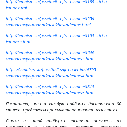
http://leninism.su/posetiteli-sajta-o-lenine/4189-stixi-o-
lenine.html
http://leninism.su/posetiteli-sajta-o-lenine/4254-
samodelnaya-podborka-stikhov-o-lenine.html
http://leninism.su/posetiteli-sajta-o-lenine/4195-stixi-o-
lenine53.html
http://leninism.su/posetiteli-sajta-o-lenine/4646-
samodelnaya-podborka-stikhov-o-lenine-3.html
https://leninism.su/posetiteli-sajta-o-lenine/4795-
samodelnaya-podborka-stikhov-o-lenine-4.html
http://leninism.su/posetiteli-sajta-o-lenine/4815-
samodelnaya-podborka-stikhov-o-lenine-5.html
Посчитали, что в каждую подборку достаточно 30
стихов. Предлагаем присылать понравившиеся стихи
Стихи из этой подборки частично получены из
непроверенных источников, поэтому, возможны