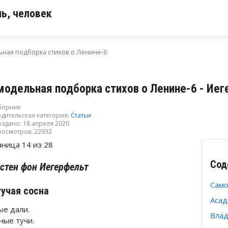
ь, человек
ная подборка стихов о Ленине-6
модельная подборка стихов о Ленине-6 - Иег
борник
дительская категория:
Статьи
здано: 18 апреля 2020
росмотров: 22932
аница 14 из 28
Сод
стен фон Иегерфельт
Само
учая сосна
Асад
ые дали.
Влад
ные тучи.