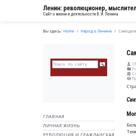
Ленин: революционер, мыслител
Сайт о жизни и деятельности В. И. Ленина
Вы здесь:
Home
Народ о Ленине
Самодель
Са
С
Ро
Со
П
Стр
Сик
Мог
ГЛАВНАЯ
Бел
ЛИЧНАЯ ЖИЗНЬ
Тем
РЕВОЛЮЦИЯ И ГРАЖДАНСКАЯ