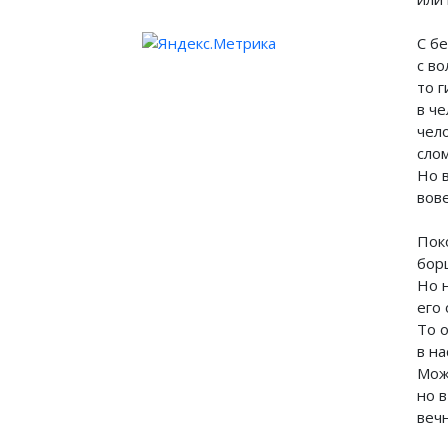
С б
с во
то 
в че
чел
слом
Но 
вов
Пок
борц
Но 
его 
То 
в н
Мож
но 
веч