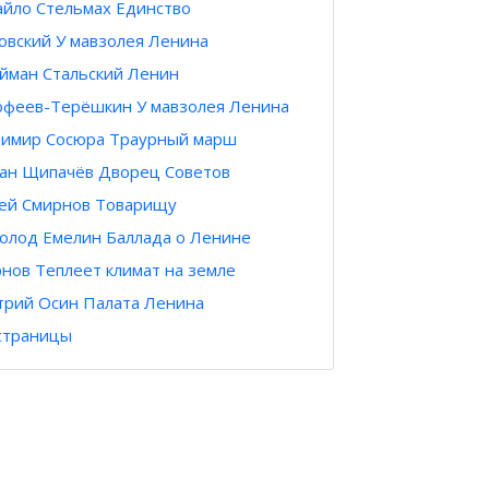
йло Стельмах Единство
овский У мавзолея Ленина
йман Стальский Ленин
феев-Терёшкин У мавзолея Ленина
имир Сосюра Траурный марш
ан Щипачёв Дворец Советов
ей Смирнов Товарищу
олод Емелин Баллада о Ленине
нов Теплеет климат на земле
рий Осин Палата Ленина
страницы