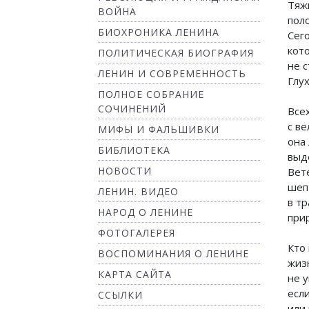
Тяж
ВОЙНА
пол
БИОХРОНИКА ЛЕНИНА
Сего
кот
ПОЛИТИЧЕСКАЯ БИОГРАФИЯ
не 
ЛЕНИН И СОВРЕМЕННОСТЬ
Глух
ПОЛНОЕ СОБРАНИЕ
СОЧИНЕНИЙ
Все
с ве
МИФЫ И ФАЛЬШИВКИ
она
БИБЛИОТЕКА
выд
НОВОСТИ
Вет
шеп
ЛЕНИН. ВИДЕО
в т
НАРОД О ЛЕНИНЕ
при
ФОТОГАЛЕРЕЯ
Кто
ВОСПОМИНАНИЯ О ЛЕНИНЕ
жиз
КАРТА САЙТА
не у
есл
ССЫЛКИ
или 