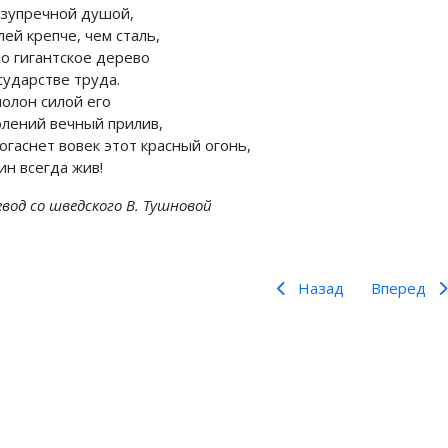
езупречной душой,
лей крепче, чем сталь,
ло гигантское дерево
сударстве труда.
полон силой его
олений вечный прилив,
огаснет вовек этот красный огонь,
ин всегда жив!
вод со шведского В. Тушновой
Назад
Вперед
Предыдущий: Поэты Мира 
Следующий:
Назад
Вперед