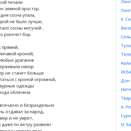
Ленг
кой печали
он земной простор.
Ленг
дня сосна упала,
К. С
орой не было лучше,
стало сосны могучей…
Васи
о рокочет бор.
Сель
Тула
х прямей,
личавой кроной,
Теле
 любых ураганов
Аалы
ерживала напор.
Исба
ер не станет больше
таться с кроной огромной,
Дон 
раурные одежды
Иеге
рода облачена.
Твар
 всечасно и безраздельно
А. Р
нь отдавал за народ,
Сурк
мер и не умрет,
и даже по ветру развеян
И. Б
предан могиле прах.