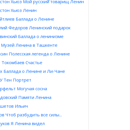
стон Хьюз Мой русский̆ товарищ Ленин
стон Хьюз Ленин
ейтлиев Баллада о Ленине
лий Федоров Ленинский подарок
винский Баллада о ленинизме
 Музей Ленина в Ташкенте
син Полесская легенда о Ленине
 Токомбаев Счастье
х Баллада о Ленине и Ли-Чане
У Тен Портрет
рфельт Могучая сосна
довский Памяти Ленина
ешетов Ильич
ов Чтоб разбудить все силы...
ауков Я Ленина видел