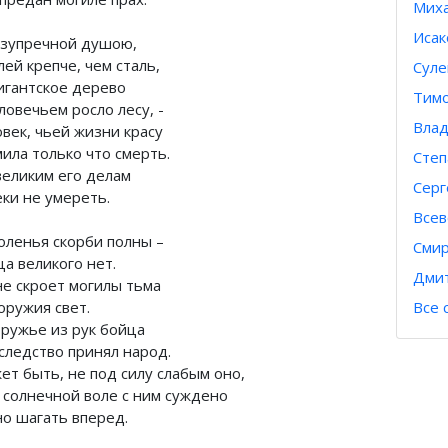
Миха
Исак
езупречной душою,
лей крепче, чем сталь,
Суле
гигантское дерево
Тимо
ловечьем росло лесу, -
Влад
овек, чьей жизни красу
ила только что смерть.
Степ
великим его делам
Серг
еки не умереть.
Всев
оленья скорби полны –
Смир
а великого нет.
Дмит
не скроет могилы тьма
оружия свет.
Все 
оружье из рук бойца
аследство принял народ.
ет быть, не под силу слабым оно,
в солнечной воле с ним суждено
но шагать вперед.