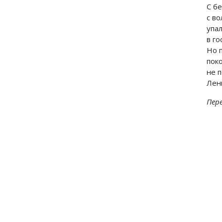
С б
с во
упа
в го
Но 
пок
не п
Лен
Пере