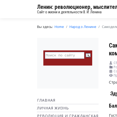
Ленин: революционер, мыслител
Сайт о жизни и деятельности В. И. Ленина
Вы здесь:
Home
Народ о Ленине
Самодель
Са
ко
С
Ро
Со
П
Стр
Эд
ГЛАВНАЯ
Бал
ЛИЧНАЯ ЖИЗНЬ
Густ
РЕВОЛЮЦИЯ И ГРАЖДАНСКАЯ