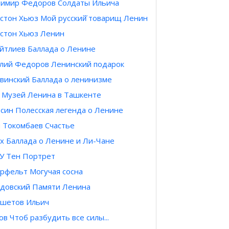
имир Федоров Солдаты Ильича
стон Хьюз Мой русский̆ товарищ Ленин
стон Хьюз Ленин
ейтлиев Баллада о Ленине
лий Федоров Ленинский подарок
винский Баллада о ленинизме
 Музей Ленина в Ташкенте
син Полесская легенда о Ленине
 Токомбаев Счастье
х Баллада о Ленине и Ли-Чане
У Тен Портрет
рфельт Могучая сосна
довский Памяти Ленина
ешетов Ильич
ов Чтоб разбудить все силы...