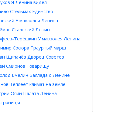
ауков Я Ленина видел
йло Стельмах Единство
овский У мавзолея Ленина
йман Стальский Ленин
феев-Терёшкин У мавзолея Ленина
имир Сосюра Траурный марш
ан Щипачёв Дворец Советов
ей Смирнов Товарищу
олод Емелин Баллада о Ленине
нов Теплеет климат на земле
рий Осин Палата Ленина
страницы