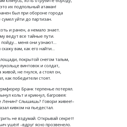
ам клянусь, хоть отрубите бороду,
 это их подпольный атаман!
ранен был при обороне города
 сумел уйти до партизан.
оть и ранен, а немало знает.
му ведут все тайные пути.
е пойду… меня они узнают…
 скажу вам, как его найти…
площади, покрытой снегом талым,
олукольце винтовок и солдат,
 живой, не гнулся, а стоял он,
л, как победители стоят.
рмфюрер Бранк терпенье потерял.
ынул кольт и крикнул, багровея:
е Ленин? Слышишь? Говори живее!–
азал кивком на пьедестал.
трить не вздумай. Открывай секрет!
ьич ушёл! –вдруг ясно прозвенело.