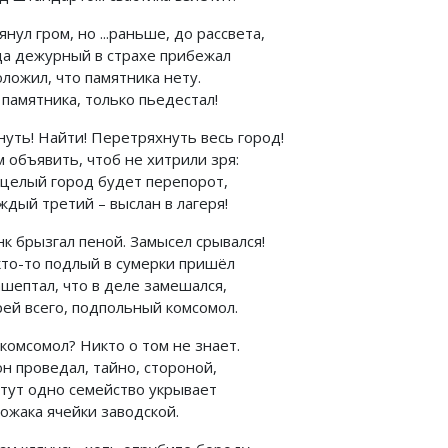
янул гром, но ...раньше, до рассвета,
да дежурный в страхе прибежал
ложил, что памятника нету.
 памятника, только пьедестал!
нуть! Найти! Перетряхнуть весь город!
 объявить, чтоб не хитрили зря:
 целый город будет перепорот,
ждый третий – выслан в лагеря!
нк брызгал пеной. Замысел срывался!
кто-то подлый в сумерки пришёл
ашептал, что в деле замешался,
рей всего, подпольный комсомол.
комсомол? Никто о том не знает.
н проведал, тайно, cтороной,
 тут одно семейство укрывает
вожака ячейки заводской.