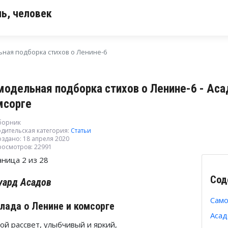
ь, человек
ная подборка стихов о Ленине-6
модельная подборка стихов о Ленине-6 - Аса
мсорге
борник
дительская категория:
Статьи
здано: 18 апреля 2020
росмотров: 22991
аница 2 из 28
Сод
уард Асадов
Само
лада о Ленине и комсорге
Асад
ой рассвет, улыбчивый и яркий,