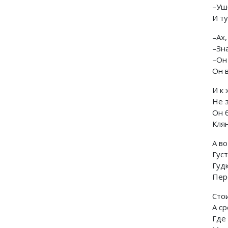
–Ушё
И ту
–Ах,
–Зна
–Он
Он в
И к 
Не 
Он 
Кля
А во
Густ
Гуд
Пер
Сто
А с
Где