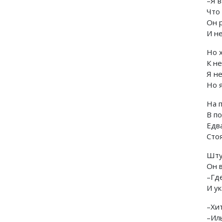
–Я в
Что
Он 
И не
Но х
К не
Я н
Но я
На 
В п
Едва
Стоя
Шту
Он в
–Гд
И ук
–Хи
–Ил