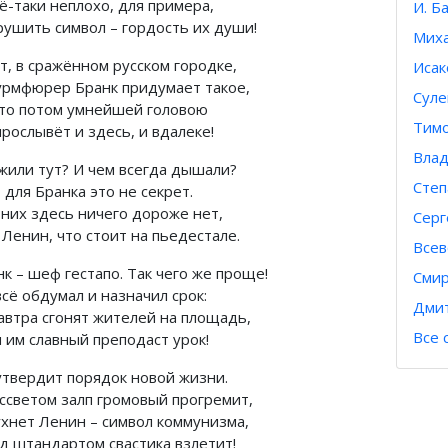
ё-таки неплохо, для примера,
И. Б
рушить символ – гордость их души!
Миха
т, в сражённом русском городке,
Исак
рмфюрер Бранк придумает такое,
Суле
что потом умнейшей головою
Тимо
рослывёт и здесь, и вдалеке!
Влад
 жили тут? И чем всегда дышали?
Степ
 для Бранка это не секрет.
 них здесь ничего дороже нет,
Серг
Ленин, что стоит на пьедестале.
Всев
к – шеф гестапо. Так чего же проще!
Смир
сё обдумал и назначил срок:
Дмит
автра сгонят жителей на площадь,
Все 
 им славный преподаст урок!
утвердит порядок новой жизни.
ассветом залп громовый прогремит,
ухнет Ленин – символ коммунизма,
ад штандартом свастика взлетит!