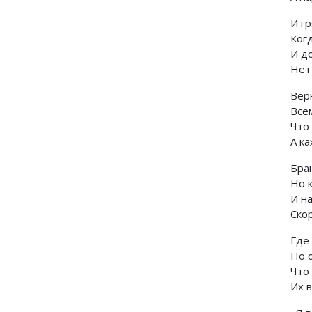
И гр
Ког
И до
Нет
Вер
Всем
Что
А ка
Бра
Но 
И н
Ско
Где 
Но о
Что
Их 