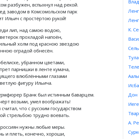
Влад
ком разбужен, вспыхнул над рекой.
Ленг
ед заводом в Комсомольском парк
ит Ильич с простёртою рукой!
Ленг
К. С
реди лип, над самою водою,
 ветерок прохладой напоён,
Васи
ильный холм под красною звездою
Сель
унною оградой обнесён.
Тула
обелиске, убранном цветами,
Теле
трет парнишки в ленте кумача,
дящего влюблёнными глазами
Аалы
светлую фигуру Ильича.
Исба
рмфюрер Бранк был истинным баварцем.
Дон 
 чёрт возьми, умел воображать!
Иеге
 считал, что с русским государством
Твар
ой стрельбою трудно воевать.
А. Р
 россиян нужны любые меры.
Сурк
нь и плеть, конечно, хороши,