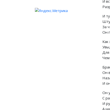
И вс
Раз
И ту
Шту
За 
Он п
Как
Увы,
Для
Чем 
Бран
Он в
Наз
И он
Он 
С р
И р
А н