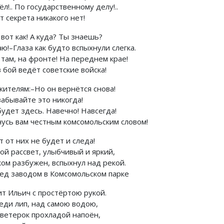
л!.. По государственному делу!..
т секрета никакого нет!
 вот как! А куда? Ты знаешь?
ю!–Глаза как будто вспыхнули слегка.
 там, на фронте! На переднем крае!
 бой ведёт советские войска!
жителям:–Но он вернётся снова!
забывайте это никогда!
будет здесь. Навечно! Навсегда!
нусь вам честным комсомольским словом!
т от них не будет и следа!
ой рассвет, улыбчивый и яркий,
ком разбужен, вспыхнул над рекой.
ед заводом в Комсомольском парке
ит Ильич с простёртою рукой.
реди лип, над самою водою,
 ветерок прохладой напоён,