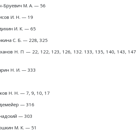
ч-Бруевич М. А. — 56
исов И. Н. — 19
дихин И. К. — 65
кина С. Б. — 228, 325
анов Н. П — 22, 122, 123, 126, 132. 133, 135, 140, 143, 147
арин Н. И. — 333
ов Н. Н. — 7, 9, 10, 17
демейер — 316
надский — 303
ошкин М. К. — 51