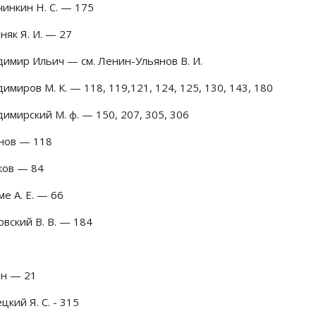
чинкин Н. С. — 175
няк Я. И. — 27
димир Ильич — см. Ленин-Ульянов В. И.
имиров М. К. — 118, 119,121, 124, 125, 130, 143, 180
имирский М. ф. — 150, 207, 305, 306
нов — 118
ков — 84
е А. Е. — 66
вский В. В. — 184
ен — 21
цкий Я. С. - 315