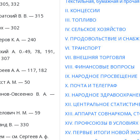
Текстильная, бумажная и проча
305, 332
II. КОНЦЕССИИ
атский В. В. — 315
III. ТОПЛИВО
рх — 302
IV. СЕЛЬСКОЕ ХОЗЯЙСТВО
V. ПРОДОВОЛЬСТВИЕ И СНАБ
ров К. А. — 240
VI. ТРАНСПОРТ
ский А. 0.-49, 78, 191,
VII. ВНЕШНЯЯ ТОРГОВЛЯ
 307
VIII. ФИНАНСОВЫЕ ВОПРОСЫ
еев А. А. — 117, 182
IX. НАРОДНОЕ ПРОСВЕЩЕНИЕ
ст А. М. — 50
X. ПОЧТА И ТЕЛЕГРАФ
онов-Овсеенко В. А. —
XI. НАРОДНОЕ ЗДРАВООХРАНЕ
XII. ЦЕНТРАЛЬНОЕ СТАТИСТИ
елович Н. М. — 59
XIII. АППАРАТ СОВНАРКОМА, 
XIV. ПРОФСОЮЗЫ В УСЛОВИЯ
анд В. — 330
XV. ПЕРВЫЕ ИТОГИ НОВОЙ Э
м — см. Сергеев А. ф.