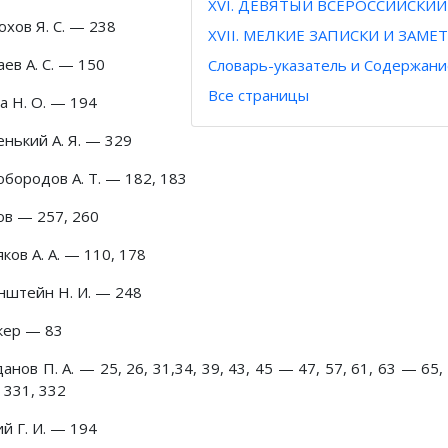
XVI. ДЕВЯТЫЙ ВСЕРОССИЙСКИЙ
хов Я. С. — 238
XVII. МЕЛКИЕ ЗАПИСКИ И ЗАМЕ
ев А. С. — 150
Словарь-указатель и Содержани
Все страницы
а Н. О. — 194
енький А. Я. — 329
обородов А. Т. — 182, 183
ов — 257, 260
ков А. А. — 110, 178
нштейн Н. И. — 248
кер — 83
анов П. А. — 25, 26, 31,34, 39, 43, 45 — 47, 57, 61, 63 — 65,
 331, 332
й Г. И. — 194