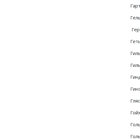
Гар
Гел
Гер
Геть
Гиль
Гиль
Гинд
Гинз
Гляс
Гойх
Голь
Гол