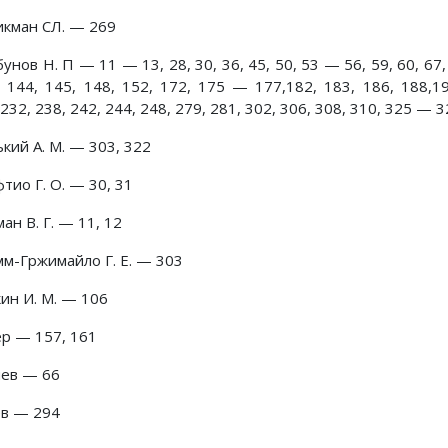
икман СЛ. — 269
унов Н. П — 11 — 13, 28, 30, 36, 45, 50, 53 — 56, 59, 60, 67, 
, 144, 145, 148, 152, 172, 175 — 177,182, 183, 186, 188,
232, 238, 242, 244, 248, 279, 281, 302, 306, 308, 310, 325 — 3
кий А. М. — 303, 322
тио Г. О. — 30, 31
ан В. Г. — 11, 12
мм-Гржимайло Г. Е. — 303
ин И. М. — 106
ер — 157, 161
яев — 66
ев — 294