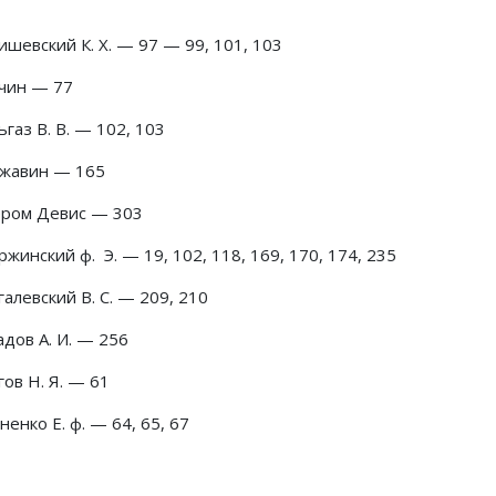
шевский К. X. — 97 — 99, 101, 103
чин — 77
газ В. В. — 102, 103
жавин — 165
ром Девис — 303
жинский ф. Э. — 19, 102, 118, 169, 170, 174, 235
алевский В. С. — 209, 210
дов А. И. — 256
ов Н. Я. — 61
енко Е. ф. — 64, 65, 67