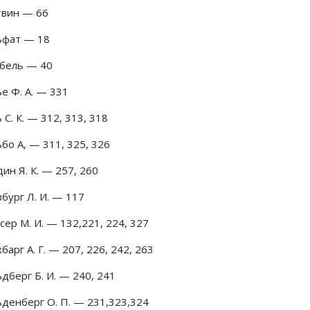
твин — 66
ьфат — 18
бель — 40
е Ф. А. — 331
 С. К. — 312, 313, 318
бо А, — 311, 325, 326
ин Я. К. — 257, 260
бург Л. И. — 117
сер М. И. — 132,221, 224, 327
барг А. Г. — 207, 226, 242, 263
дберг Б. И. — 240, 241
ьденберг О. П. — 231,323,324