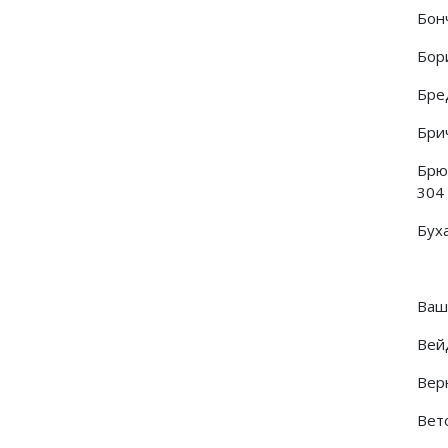
Бон
Бор
Бре
Брич
Брюх
304
Бух
Вашк
Вей
Вер
Вет