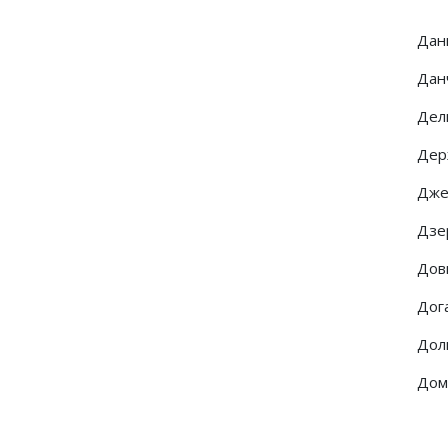
Дани
Дан
Дель
Дер
Дже
Дзер
Довг
Дога
Долг
Домн