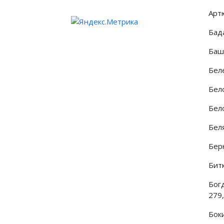
Артю
Бада
Баш
Бел
Бел
Бел
Беля
Бер
Бит
Богд
279,
Боки