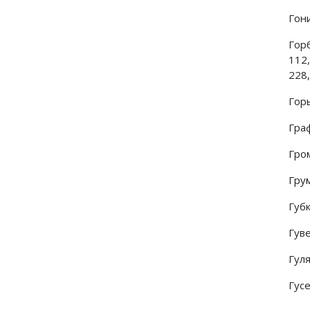
Гон
Горб
112
228,
Горь
Граф
Гром
Гру
Губк
Гув
Гул
Гус