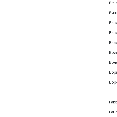
Вет
Виш
Вла
Влад
Влад
Вои
Вол
Ворм
Воро
Гак
Гане