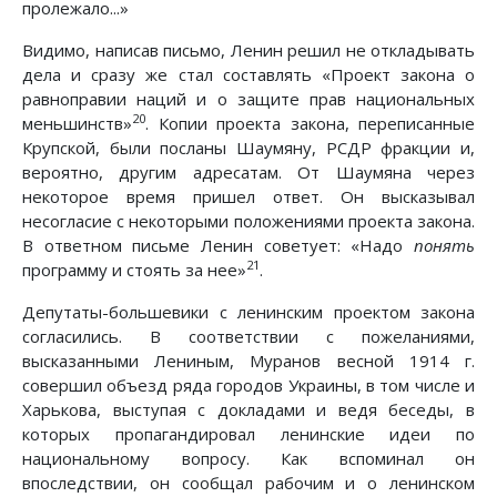
пролежало...»
Видимо, написав письмо, Ленин решил не откладывать
дела и сразу же стал составлять «Проект закона о
равноправии наций и о защите прав национальных
20
меньшинств»
. Копии проекта закона, переписанные
Крупской, были посланы Шаумяну, РСДР фракции и,
вероятно, другим адресатам. От Шаумяна через
некоторое время пришел ответ. Он высказывал
несогласие с некоторыми положениями проекта закона.
В ответном письме Ленин советует: «Надо
понять
21
программу и стоять за нее»
.
Депутаты-большевики с ленинским проектом закона
согласились. В соответствии с пожеланиями,
высказанными Лениным, Муранов весной 1914 г.
совершил объезд ряда городов Украины, в том числе и
Харькова, выступая с докладами и ведя беседы, в
которых пропагандировал ленинские идеи по
национальному вопросу. Как вспоминал он
впоследствии, он сообщал рабочим и о ленинском