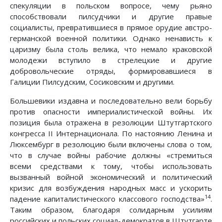
спекуляции в польском вопросе, чему рьяно
способствовали пилсудчики и другие правые
социалисты, превратившиеся в прямое орудие австро-
германской военной политики. Однако ненависть к
царизму была столь велика, что немало краковской
молодежи вступило в стрелецкие и другие
добровольческие отряды, формировавшиеся в
Галиции Пилсудским, Сосиковским и другими.
Большевики издавна и последовательно вели борьбу
против опасности империалистической войны. Их
позиция была отражена в резолюции Штутгартского
конгресса II Интернационала. По настоянию Ленина и
Люксембург в резолюцию были включены слова о том,
что в случае войны рабочие должны «стремиться
всеми средствами к тому, чтобы использовать
вызванный войной экономический и политический
кризис для возбуждения народных масс и ускорить
14
падение капиталистического классового господства»
.
Таким образом, благодаря солидарным усилиям
российских и польских социал-демократов в Штутгарте