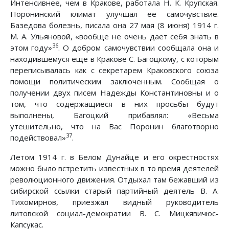
Интенсивнее, чем в Кракове, работала Н. К. Крупская.
Поронинский климат улучшал ее самочувствие.
Базедова болезнь, писала она 27 мая (8 июня) 1914 г.
М. А. Ульяновой, «вообще не очень дает себя знать в
36
этом году»
. О добром самочувствии сообщала она и
находившемуся еще в Кракове С. Багоцкому, с которым
переписывалась как с секретарем Краковского союза
помощи политическим заключенным. Сообщая о
получении двух писем Надежды Константиновны и о
том, что содержащиеся в них просьбы будут
выполнены, Багоцкий прибавлял: «Весьма
утешительно, что на Вас Поронин благотворно
37
подействовал»
.
Летом 1914 г. в Белом Дунайце и его окрестностях
можно было встретить известных в то время деятелей
революционного движения. Отдыхал там бежавший из
сибирской ссылки старый партийный деятель В. А.
Тихомирнов, приезжал видный руководитель
литовской социал-демократии В. С. Мицкявичюс-
Капсукас.