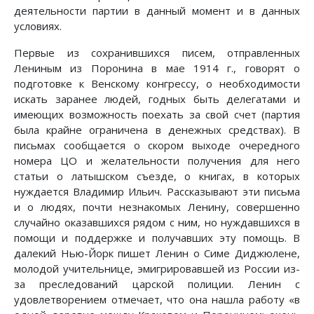
деятельности партии в данный момент и в данных
условиях.
Первые из сохранившихся писем, отправленных
Лениным из Поронина в мае 1914 г., говорят о
подготовке к Венскому конгрессу, о необходимости
искать заранее людей, годных быть делегатами и
имеющих возможность поехать за свой счет (партия
была крайне ограничена в денежных средствах). В
письмах сообщается о скором выходе очередного
номера ЦО и желательности получения для него
статьи о латышском съезде, о книгах, в которых
нуждается Владимир Ильич. Рассказывают эти письма
и о людях, почти незнакомых Ленину, совершенно
случайно оказавшихся рядом с ним, но нуждавшихся в
помощи и поддержке и получавших эту помощь. В
далекий Нью-Йорк пишет Ленин о Симе Диджюлене,
молодой учительнице, эмигрировавшей из России из-
за преследований царской полиции. Ленин с
удовлетворением отмечает, что она нашла работу «в