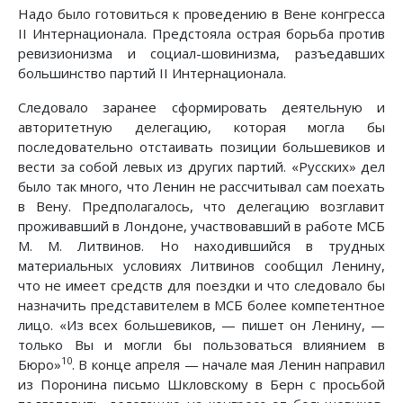
Надо было готовиться к проведению в Вене конгресса
II Интернационала. Предстояла острая борьба против
ревизионизма и социал-шовинизма, разъедавших
большинство партий II Интернационала.
Следовало заранее сформировать деятельную и
авторитетную делегацию, которая могла бы
последовательно отстаивать позиции большевиков и
вести за собой левых из других партий. «Русских» дел
было так много, что Ленин не рассчитывал сам поехать
в Вену. Предполагалось, что делегацию возглавит
проживавший в Лондоне, участвовавший в работе МСБ
М. М. Литвинов. Но находившийся в трудных
материальных условиях Литвинов сообщил Ленину,
что не имеет средств для поездки и что следовало бы
назначить представителем в МСБ более компетентное
лицо. «Из всех большевиков, — пишет он Ленину, —
только Вы и могли бы пользоваться влиянием в
10
Бюро»
. В конце апреля — начале мая Ленин направил
из Поронина письмо Шкловскому в Берн с просьбой