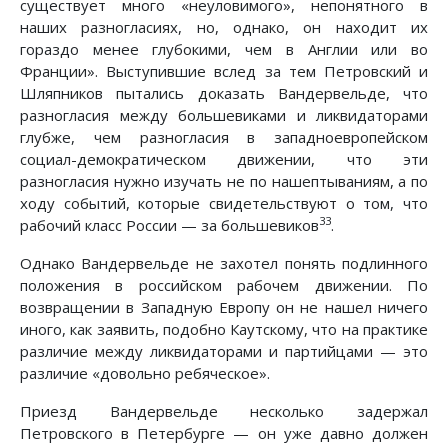
существует много «неуловимого», непонятного в
наших разногласиях, но, однако, он находит их
гораздо менее глубокими, чем в Англии или во
Франции». Выступившие вслед за тем Петровский и
Шляпников пытались доказать Вандервельде, что
разногласия между большевиками и ликвидаторами
глубже, чем разногласия в западноевропейском
социал-демократическом движении, что эти
разногласия нужно изучать не по нашептываниям, а по
ходу событий, которые свидетельствуют о том, что
33
рабочий класс России — за большевиков
.
Однако Вандервельде не захотел понять подлинного
положения в российском рабочем движении. По
возвращении в Западную Европу он не нашел ничего
иного, как заявить, подобно Каутскому, что на практике
различие между ликвидаторами и партийцами — это
различие «довольно ребяческое».
Приезд Вандервельде несколько задержал
Петровского в Петербурге — он уже давно должен