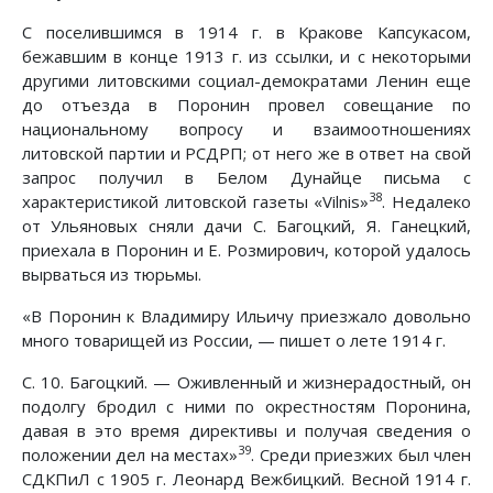
С поселившимся в 1914 г. в Кракове Капсукасом,
бежавшим в конце 1913 г. из ссылки, и с некоторыми
другими литовскими социал-демократами Ленин еще
до отъезда в Поронин провел совещание по
национальному вопросу и взаимоотношениях
литовской партии и РСДРП; от него же в ответ на свой
запрос получил в Белом Дунайце письма с
38
характеристикой литовской газеты «Vilnis»
. Недалеко
от Ульяновых сняли дачи С. Багоцкий, Я. Ганецкий,
приехала в Поронин и Е. Розмирович, которой удалось
вырваться из тюрьмы.
«В Поронин к Владимиру Ильичу приезжало довольно
много товарищей из России, — пишет о лете 1914 г.
С. 10. Багоцкий. — Оживленный и жизнерадостный, он
подолгу бродил с ними по окрестностям Поронина,
давая в это время директивы и получая сведения о
39
положении дел на местах»
. Среди приезжих был член
СДКПиЛ с 1905 г. Леонард Вежбицкий. Весной 1914 г.