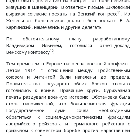
подготовить делегацию на конгресс от большевиков,
живущих в Швейцарии. В ответном письме Шкловский
11
выражал согласие поехать на Венский конгресс
. Из
Женевы от большевиков должен был поехать В. А.
Карпинский, намечались и другие делегаты.
По обстоятельному плану, разработанному
Владимиром Ильичем, готовился отчет-доклад
12
Венскому конгрессу
.
Тем временем в Европе назревал военный конфликт.
Летом 1914 г. отношения между Тройственным
союзом и Антантой были накалены до предела.
Правительства государств обоих блоков открыто
готовились к войне. Правящие круги, буржуазная
печать раздували военную истерию. Обстановка была
столь напряженной, что большевистская фракция
Государственной думы сочла необходимым
обратиться к социал-демократическим фракциям
австрийского рейхсрата и германского рейхстага с
призывом к совместной борьбе против нараставшей