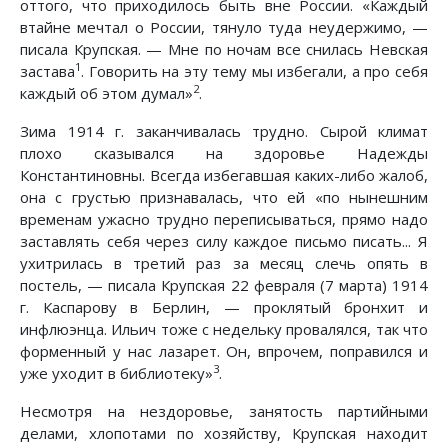
оттого, что приходилось быть вне России. «Каждый
втайне мечтал о России, тянуло туда неудержимо, —
писала Крупская. — Мне по ночам все снилась Невская
1
застава
. Говорить на эту тему мы избегали, а про себя
2
каждый об этом думал»
.
Зима 1914 г. заканчивалась трудно. Сырой климат
плохо сказывался на здоровье Надежды
Константиновны. Всегда избегавшая каких-либо жалоб,
она с грустью признавалась, что ей «по нынешним
временам ужасно трудно переписываться, прямо надо
заставлять себя через силу каждое письмо писать... Я
ухитрилась в третий раз за месяц слечь опять в
постель, — писала Крупская 22 февраля (7 марта) 1914
г. Каспарову в Берлин, — проклятый бронхит и
инфлюэнца. Ильич тоже с недельку провалялся, так что
форменный у нас лазарет. Он, впрочем, поправился и
3
уже уходит в библиотеку»
.
Несмотря на нездоровье, занятость партийными
делами, хлопотами по хозяйству, Крупская находит