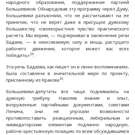
народного образования, поддержанная партией
большевиков. Обнародовав эту программу через Думу,
большевики разъясняли, что не рассчитывают на ее
принятие, что не верят даже в присущее думскому
большинству «своекорыстное чувство практического
расчета. Мы верим, — подчеркивал в заключение речи
Бадаев, — в неиссякаемую силу и мощь растущего
рабочего движения, которое может вас всех
29
победить»
.
Эта речь Бадаева, как пишет он в своих воспоминаниях,
была составлена в значительной мере по проекту,
30
присланному из Кракова
.
Большевики-депутаты все чаще поднимались на
думскую трибуну. Накопив знания и опыт,
вооруженные партийными документами, советами
Ленина, они не упускали возможности
противопоставить реакционным, либеральным и
ликвидаторским элементам подлинно народную,
рабоче-крестьянскую позицию по всем обсуждавшимся