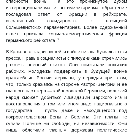
опасности войны. На это проникнутое духом
интернационализма и антимилитаризма обращение
последовал ответ от фракции в рейхсрате,
выражавший солидарность с позицией
большевистских парламентариев. Более сдержанный
ответ прислала социал-демократическая фракция
13
германского рейхстага
.
В Кракове о надвигавшейся войне писала буквально вся
пресса. Правые социалисты с пилсудчиками стремились
разжечь военный психоз. Они призывали польских
рабочих, молодежь поддержать в будущей войне
враждебные России державы, утверждая при этом,
что, только сражаясь на стороне Австро-Венгрии и ее
главного партнера — кайзеровской Германии, польский
народ сможет добиться ликвидации царского ига и
восстановления в том или ином виде национального
государства — пусть даже и находящегося под
покровительством Вены и Берлина. Эти планы не
сулили Польше ни свободы, ни независимости. Они
лишь облегчали главным державам политические