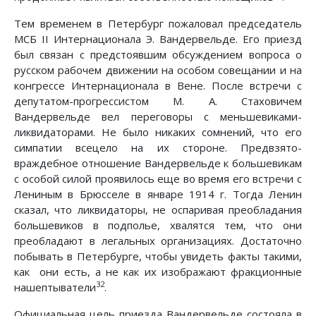
Тем временем в Петербург пожаловал председатель
МСБ II Интернационала Э. Вандервельде. Его приезд
был связан с предстоявшим обсуждением вопроса о
русском рабочем движении на особом совещании и на
конгрессе Интернационала в Вене. После встречи с
депутатом-прогрессистом М. А. Стаховичем
Вандервельде вел переговоры с меньшевиками-
ликвидаторами. Не было никаких сомнений, что его
симпатии всецело на их стороне. Предвзято-
враждебное отношение Вандервельде к большевикам
с особой силой проявилось еще во время его встречи с
Лениным в Брюсселе в январе 1914 г. Тогда Ленин
сказал, что ликвидаторы, не оспаривая преобладания
большевиков в подполье, хвалятся тем, что они
преобладают в легальных организациях. Достаточно
побывать в Петербурге, чтобы увидеть факты такими,
как они есть, а не как их изображают фракционные
32
нашептыватели
.
Официальная цель приезда Вандервельде состояла в