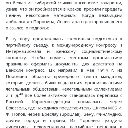
он бежал из сибирской ссылки; московские товарищи,
узнав, что он пробирается в Краков, просили передать
Ленину некоторые материалы. Когда Вежбицкий
добрался до Поронина, Ленин долго расспрашивал его
о ссылке, о подполье.
В ту пору продолжалась энергичная подготовка к
партийному съезду, к международному конгрессу II
Интернационала и женскому социалистическому
конгрессу. Чтобы помочь местным организациям
правильно оформить документы для делегатов на
Венский конгресс, ЦК направил в мае 1914 г. из
Поронина образцы примерного текста мандатов,
которые должны были выдаваться организованными
легальными обществами, нелегальными коллективами
40
и т. д.
Все более активной становилась переписка с
Россией. Корреспонденция посылалась через
Брюссель, где находился представитель ЦК при МСБ И.
Ф. Попов, через Бреслау (Вроцлав), Вену, Финляндию,
другие города и страны. Из Поронина уходили
директивы, рекомендации, партийные решения в