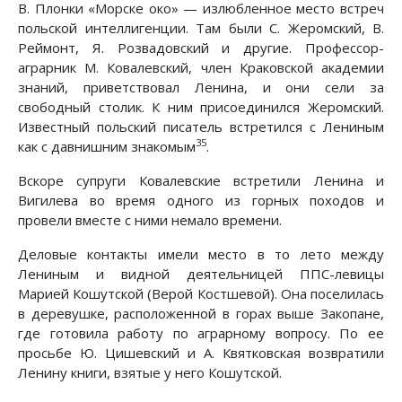
В. Плонки «Морске око» — излюбленное место встреч
польской интеллигенции. Там были С. Жеромский, В.
Реймонт, Я. Розвадовский и другие. Профессор-
аграрник М. Ковалевский, член Краковской академии
знаний, приветствовал Ленина, и они сели за
свободный столик. К ним присоединился Жеромский.
Известный польский писатель встретился с Лениным
35
как с давнишним знакомым
.
Вскоре супруги Ковалевские встретили Ленина и
Вигилева во время одного из горных походов и
провели вместе с ними немало времени.
Деловые контакты имели место в то лето между
Лениным и видной деятельницей ППС-левицы
Марией Кошутской (Верой Костшевой). Она поселилась
в деревушке, расположенной в горах выше Закопане,
где готовила работу по аграрному вопросу. По ее
просьбе Ю. Цишевский и А. Квятковская возвратили
Ленину книги, взятые у него Кошутской.