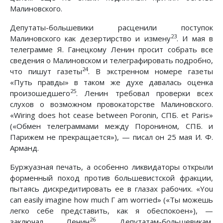
Малиновского.
Депутаты-большевики расценили поступок
23
Малиновского как дезертирство и измену
. И мая в
телеграмме Я. Ганецкому Ленин просит собрать все
сведения о Малиновском и телеграфировать подробно,
24
что пишут газеты
. В экстренном номере газеты
«Путь правды» в таком же духе давалась оценка
25
произошедшего
. Ленин требовал проверки всех
слухов о возможном провокаторстве Малиновского.
«Wiring does hot cease between Poronin, СПБ. et Paris»
(«Обмен телеграммами между Поронином, СПБ. и
Парижем не прекращается»), — писал он 25 мая И. Ф.
Арманд.
Буржуазная печать, а особенно ликвидаторы открыли
форменный поход против большевистской фракции,
пытаясь дискредитировать ее в глазах рабочих. «You
сап easily imagine how much Г am worried» («Ты можешь
легко себе представить, как я обеспокоен»), —
26
заключал Ленин
. Депутатам-большевикам,