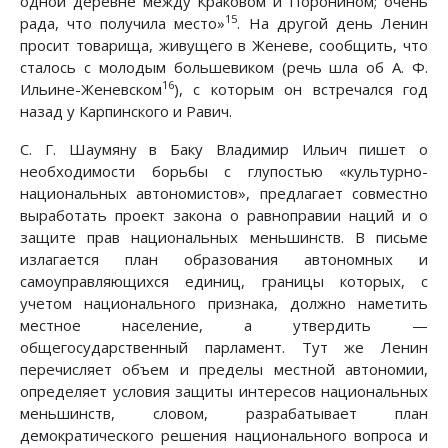
одной деревне между Краковом и Поронином; очень
15
рада, что получила место»
. На другой день Ленин
просит товарища, живущего в Женеве, сообщить, что
сталось с молодым большевиком (речь шла об А. Ф.
16
Ильине-Женевском
), с которым он встречался год
назад у Карпинского и Равич.
С. Г. Шаумяну в Баку Владимир Ильич пишет о
необходимости борьбы с глупостью «культурно-
национальных автономистов», предлагает совместно
выработать проект закона о равноправии наций и о
защите прав национальных меньшинств. В письме
излагается план образования автономных и
самоуправляющихся единиц, границы которых, с
учетом национального признака, должно наметить
местное население, а утвердить —
общегосударственный парламент. Тут же Ленин
перечисляет объем и пределы местной автономии,
определяет условия защиты интересов национальных
меньшинств, словом, разрабатывает план
демократического решения национального вопроса и