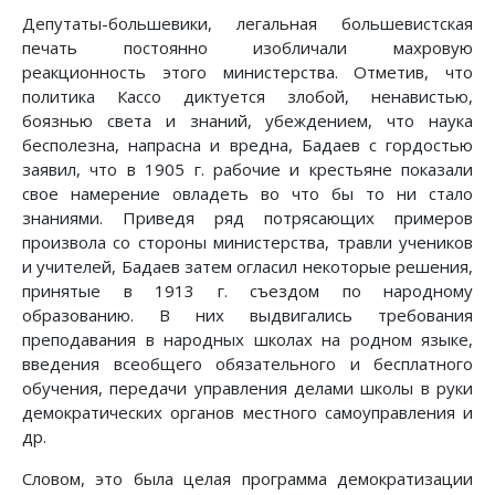
Депутаты-большевики, легальная большевистская
печать постоянно изобличали махровую
реакционность этого министерства. Отметив, что
политика Кассо диктуется злобой, ненавистью,
боязнью света и знаний, убеждением, что наука
бесполезна, напрасна и вредна, Бадаев с гордостью
заявил, что в 1905 г. рабочие и крестьяне показали
свое намерение овладеть во что бы то ни стало
знаниями. Приведя ряд потрясающих примеров
произвола со стороны министерства, травли учеников
и учителей, Бадаев затем огласил некоторые решения,
принятые в 1913 г. съездом по народному
образованию. В них выдвигались требования
преподавания в народных школах на родном языке,
введения всеобщего обязательного и бесплатного
обучения, передачи управления делами школы в руки
демократических органов местного самоуправления и
др.
Словом, это была целая программа демократизации