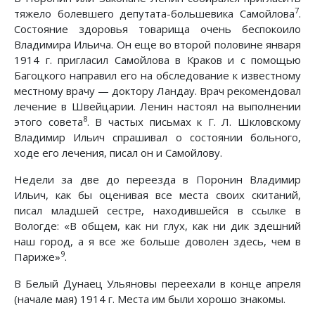
7
тяжело болевшего депутата-большевика Самойлова
.
Состояние здоровья товарища очень беспокоило
Владимира Ильича. Он еще во второй половине января
1914 г. пригласил Самойлова в Краков и с помощью
Багоцкого направил его на обследование к известному
местному врачу — доктору Ландау. Врач рекомендовал
лечение в Швейцарии. Ленин настоял на выполнении
8
этого совета
. В частых письмах к Г. Л. Шкловскому
Владимир Ильич спрашивал о состоянии больного,
ходе его лечения, писал он и Самойлову.
Недели за две до переезда в Поронин Владимир
Ильич, как бы оценивая все места своих скитаний,
писал младшей сестре, находившейся в ссылке в
Вологде: «В общем, как ни глух, как ни дик здешний
наш город, а я все же больше доволен здесь, чем в
9
Париже»
.
В Белый Дунаец Ульяновы переехали в конце апреля
(начале мая) 1914 г. Места им были хорошо знакомы.