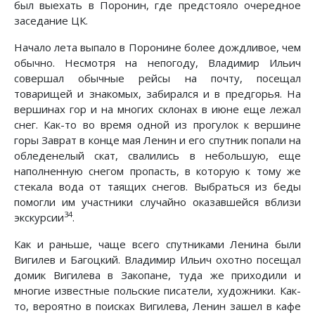
был выехать в Поронин, где предстояло очередное
заседание ЦК.
Начало лета выпало в Поронине более дождливое, чем
обычно. Несмотря на непогоду, Владимир Ильич
совершал обычные рейсы на почту, посещал
товарищей и знакомых, забирался и в предгорья. На
вершинах гор и на многих склонах в июне еще лежал
снег. Как-то во время одной из прогулок к вершине
горы Заврат в конце мая Ленин и его спутник попали на
обледенелый скат, свалились в небольшую, еще
наполненную снегом пропасть, в которую к тому же
стекала вода от таящих снегов. Выбраться из беды
помогли им участники случайно оказавшейся вблизи
34
экскурсии
.
Как и раньше, чаще всего спутниками Ленина были
Вигилев и Багоцкий. Владимир Ильич охотно посещал
домик Вигилева в Закопане, туда же приходили и
многие известные польские писатели, художники. Как-
то, вероятно в поисках Вигилева, Ленин зашел в кафе