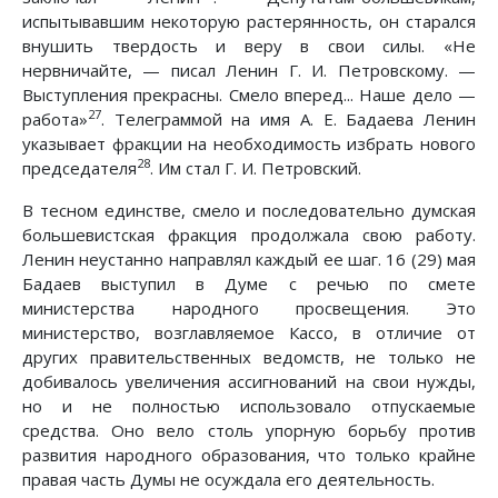
испытывавшим некоторую растерянность, он старался
внушить твердость и веру в свои силы. «Не
нервничайте, — писал Ленин Г. И. Петровскому. —
Выступления прекрасны. Смело вперед... Наше дело —
27
работа»
. Телеграммой на имя А. Е. Бадаева Ленин
указывает фракции на необходимость избрать нового
28
председателя
. Им стал Г. И. Петровский.
В тесном единстве, смело и последовательно думская
большевистская фракция продолжала свою работу.
Ленин неустанно направлял каждый ее шаг. 16 (29) мая
Бадаев выступил в Думе с речью по смете
министерства народного просвещения. Это
министерство, возглавляемое Кассо, в отличие от
других правительственных ведомств, не только не
добивалось увеличения ассигнований на свои нужды,
но и не полностью использовало отпускаемые
средства. Оно вело столь упорную борьбу против
развития народного образования, что только крайне
правая часть Думы не осуждала его деятельность.