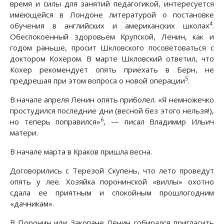
время и силы для занятий педагогикой, интересуется
имеющейся в Лондоне литературой о постановке
4
обучения в английских и американских школах
.
Обеспокоенный здоровьем Крупской, Ленин, как и
годом раньше, просит Шкловского посоветоваться с
доктором Кохером. В марте Шкловский ответил, что
Кохер рекомендует опять приехать в Берн, не
5
предрешая при этом вопроса о новой операции
.
В начале апреля Ленин опять приболел. «Я немножечко
простудился последние дни (весной без этого нельзя!),
6
но теперь поправился»
, — писал Владимир Ильич
матери.
В начале марта в Краков пришла весна.
Договорились с Терезой Скупень, что лето проведут
опять у лее. Хозяйка поронинской «виллы» охотно
сдала ее приятным и спокойным прошлогодним
«дачникам».
В Поронин или Закопане Ленин собирался пригласить