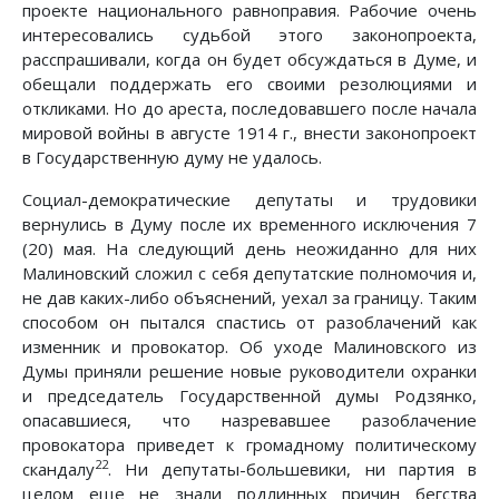
проекте национального равноправия. Рабочие очень
интересовались судьбой этого законопроекта,
расспрашивали, когда он будет обсуждаться в Думе, и
обещали поддержать его своими резолюциями и
откликами. Но до ареста, последовавшего после начала
мировой войны в августе 1914 г., внести законопроект
в Государственную думу не удалось.
Социал-демократические депутаты и трудовики
вернулись в Думу после их временного исключения 7
(20) мая. На следующий день неожиданно для них
Малиновский сложил с себя депутатские полномочия и,
не дав каких-либо объяснений, уехал за границу. Таким
способом он пытался спастись от разоблачений как
изменник и провокатор. Об уходе Малиновского из
Думы приняли решение новые руководители охранки
и председатель Государственной думы Родзянко,
опасавшиеся, что назревавшее разоблачение
провокатора приведет к громадному политическому
22
скандалу
. Ни депутаты-большевики, ни партия в
целом еще не знали подлинных причин бегства