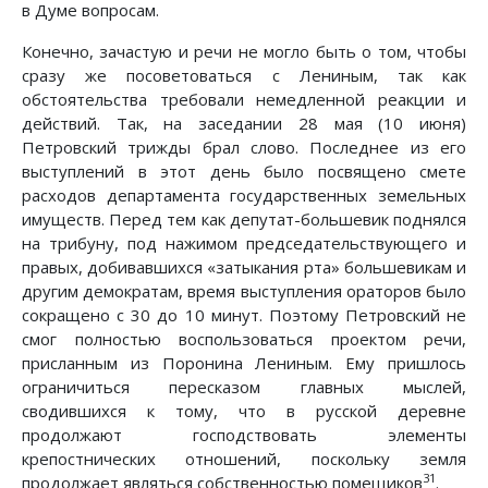
в Думе вопросам.
Конечно, зачастую и речи не могло быть о том, чтобы
сразу же посоветоваться с Лениным, так как
обстоятельства требовали немедленной реакции и
действий. Так, на заседании 28 мая (10 июня)
Петровский трижды брал слово. Последнее из его
выступлений в этот день было посвящено смете
расходов департамента государственных земельных
имуществ. Перед тем как депутат-большевик поднялся
на трибуну, под нажимом председательствующего и
правых, добивавшихся «затыкания рта» большевикам и
другим демократам, время выступления ораторов было
сокращено с 30 до 10 минут. Поэтому Петровский не
смог полностью воспользоваться проектом речи,
присланным из Поронина Лениным. Ему пришлось
ограничиться пересказом главных мыслей,
сводившихся к тому, что в русской деревне
продолжают господствовать элементы
крепостнических отношений, поскольку земля
31
продолжает являться собственностью помещиков
.