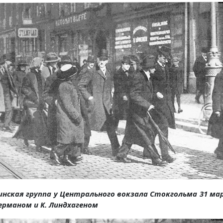
инская группа у Центрального вокзала Стокгольма 31 м
Нерманом и К. Линдхагеном