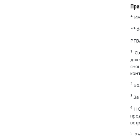
При
* Им
**
d
РГВА
1
Св
док
сно
конт
2
Воз
3
За 
4
НОВ
пре
вст
5
РУ