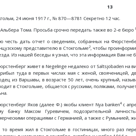
13
кгольм, 24 июня 1917 г., № 870—8781 Секретно 12 час.
I
 Альбера Тома. Просьба срочно передать также во 2-е бюро
ю честь дать отчет о сведениях, собранных на Фюрстенбе
2
нцузскому представителю в Стокгольме
, чтобы проинформи
езда. Из нашей беседы я узнал, что эта информация Вам не б
Фюрстенберг живет в Negelinge недалеко от Saltsjobaden на 
прибыл туда в первых числах мая с женой, свояченицей, д
одец из Варшавы, в возрасте 50 лет, очень крупный, назыв
водит в Стокгольме, общается с русскими, поляками, получае
ьна.
4
Фюрстенберг Яков (далее Ф.) якобы клиент Nya banken
с апр
му банку Максом Гуревичем, подозрительной личнос
мерческими операциями с Германией, а также с Румынией, жив
в то время жил в Стокгольме в гостиницах, много раз пе
нгаген, в частности, в сентябре, октябре и ноябре 1916 г.