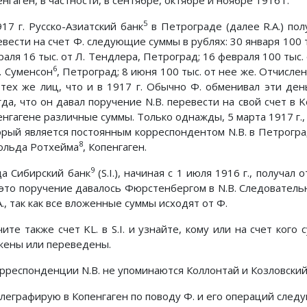
5
17 г. Русско-Азиатский банк
в Петрограде (далее R.A.) пол
вести на счет Ф. следующие суммы в рублях: 30 января 100 т
аля 16 тыс. от Л. Тендлера, Петроград; 16 февраля 100 тыс.
6
. Суменсон
, Петроград; 8 июня 100 тыс. от нее же. Отчислен
 тех же лиц, что и в 1917 г. Обычно Ф. обменивал эти ден
да, что он давал поручение N.B. перевести на свой счет в 
нгагене различные суммы. Только однажды, 5 марта 1917 г., 
орый является постоянным корреспондентом N.B. в Петрограде
8
ольда Ротхейма
, Копенгаген.
9
да Сибирский банк
(S.I.), начиная с 1 июля 1916 г., получал 
 это поручение давалось Фюрстенбергом в N.B. Следовательн
A., так как все вложенные суммы исходят от Ф.
ите также счет KL. в S.I. и узнайте, кому или на счет кого с
жены или переведены.
орреспонденции N.B. не упоминаются Коллонтай и Козловский
елеграфирую в Копенгаген по поводу Ф. и его операций след