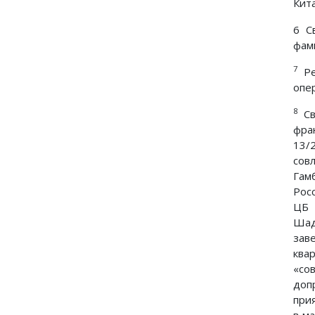
Кит
6 С
фам
7
Ре
опе
8
Св
фра
13/
сов
Гам
Рос
ЦБ 
Шад
зав
ква
«со
доп
при
в м