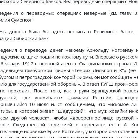
айского и Северного банков. Вел переводные операции с Нов
ведения о переводных операциях неверные (см. главу 3.
илия Суменсон.
чь должна была бы здесь вестись о Ревизионс банке, К
рации Сибирский банк.
едения о переводе денег некоему Арнольду Ротхейму не
нцузские сыщики пошли по ложному пути. Впервые о русск
26 января 1917 г. военный агент в Скандинавских странах Д.
ладельцем гамбургской фирмы «Генрих Лильпоп и К°» (ее 
бургом и петроградской конторой фирмы, он мог сообщать н
сию для государственной обороны». В ответ ГУГШ проинфор
не проходит. После того, как в руки французской развед
урской, где упоминается фамилия Ротгейм, француз
ершившийся 10 июля н. сг. сообщением, что «искомое ли
ртиры, в которой живет "Шадурский", что муж хозяйки ин
всем другой человек», якобы «доверенное лицо русской 
росе Следственной комиссией о переписке ее с А. Ко
ятельнице норвежке Эрике Ротгейм», у которой она останавл
ае 1917 г. по адресу: «ул. Эрлинг Скиольгшонсгаде, 19». У 