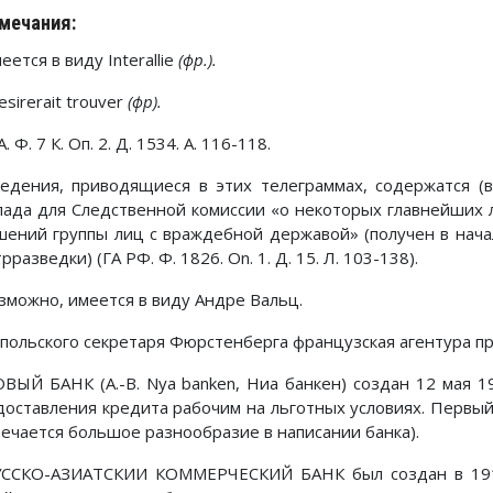
мечания:
еется в виду Interallie
(фр.).
esirerait trouver
(фр).
. Ф. 7 К. Оп. 2. Д. 1534. А. 116-118.
едения, приводящиеся в этих телеграммах, содержатся (в
лада для Следственной комиссии «о некоторых главнейших л
шений группы лиц с враждебной державой» (получен в начал
рразведки) (ГА РФ. Ф. 1826. On. 1. Д. 15. Л. 103-138).
можно, имеется в виду Андре Вальц.
польского секретаря Фюрстенберга французская агентура пр
ЫЙ БАНК (А.-В. Nya banken, Ниа банкен) создан 12 мая 19
доставления кредита рабочим на льготных условиях. Первы
речается большое разнообразие в написании банка).
ССКО-АЗИАТСКИИ КОММЕРЧЕСКИЙ БАНК был создан в 1910 