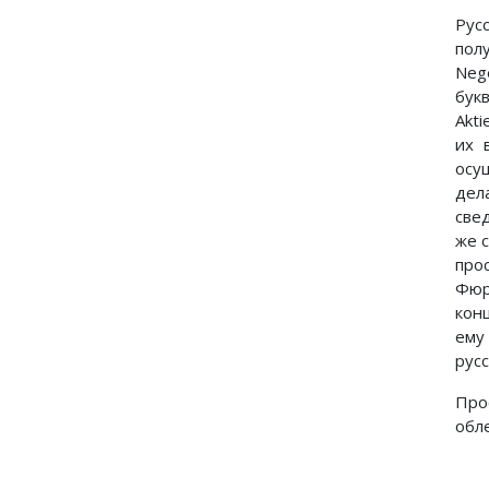
Рус
пол
Neg
бук
Akti
их 
осу
дел
све
же 
про
Фюр
конц
ему
рус
Про
обл