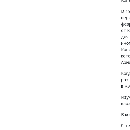
В 19
пере
февр
от К
для
иног
Копе
кот
Арн
Ког
раз
в R.
Изуч
вло
В к
Я т