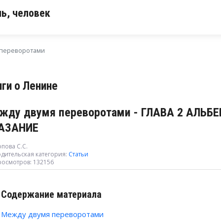
ь, человек
 переворотами
иги о Ленине
жду двумя переворотами - ГЛАВА 2 АЛЬБЕ
АЗАНИЕ
пова С.С.
дительская категория:
Статьи
росмотров: 132156
Содержание материала
Между двумя переворотами