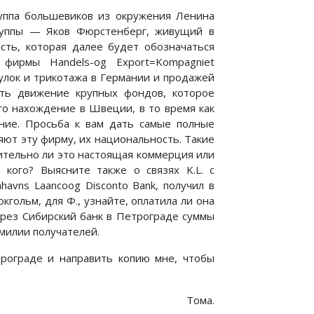
руппа большевиков из окружения Ленина
группы — Яков Фюрстенберг, живущий в
ость, которая далее будет обозначаться
фирмы Handels-og Export=Kompagniet
чулок и трикотажа в Германии и продажей
ать движение крупных фондов, которое
го нахождение в Швеции, в то время как
ние. Просьба к вам дать самые полные
яют эту фирму, их национальность. Такие
ительно ли это настоящая коммерция или
кого? Выясните также о связях K.L. с
avns Laancoog Disconto Bank, получил в
окгольм, для Ф., узнайте, оплатила ли она
ерез Сибирский банк в Петрограде суммы
милии получателей.
рограде и направить копию мне, чтобы
Тома.