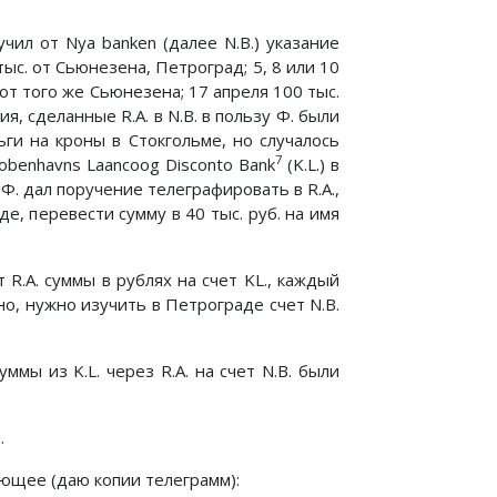
учил от Nya banken (далее N.B.) указание
ыс. от Сьюнезена, Петроград; 5, 8 или 10
 от того же Сьюнезена; 17 апреля 100 тыс.
ия, сделанные R.A. в N.B. в пользу Ф. были
ьги на кроны в Стокгольме, но случалось
7
Kobenhavns Laancoog Disconto Bank
(K.L.) в
Ф. дал поручение телеграфировать в R.A.,
, перевести сумму в 40 тыс. руб. на имя
от R.A. суммы в рублях на счет KL., каждый
о, нужно изучить в Петрограде счет N.B.
уммы из K.L. через R.A. на счет N.B. были
.
ующее (даю копии телеграмм):