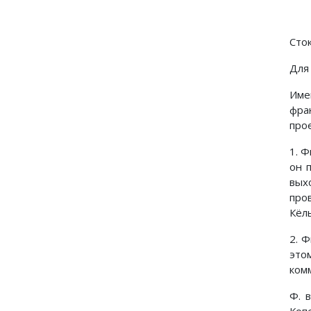
Сто
Для
Име
фра
про
1. 
он 
вых
про
Кёл
2. 
это
ком
Ф. 
Копе