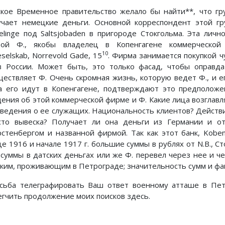
ское Временное правительство желало бы найти**, что г
учает немецкие деньги. Основной корреспондент этой 
elinge под Saltsjobaden в пригороде Стокгольма. Эта личн
вой Ф., якобы владелец в Копенгагене коммерческой 
10
eselskab, Norrevold Gade, 15
. Фирма занимается покупкой 
в России. Может быть, это только фасад, чтобы оправд
ществляет Ф. Очень скромная жизнь, которую ведет Ф., и е
а его идут в Копенгагене, подтверждают это предположе
дения об этой коммерческой фирме и Ф. Какие лица возглавл
сведения о ее служащих. Национальность клиентов? Действ
сто вывеска? Получает ли она деньги из Германии и от 
стенбергом и названной фирмой. Так как этот банк, Kobenh
е 1916 и начале 1917 г. большие суммы в рублях от N.B., Ст
 суммы в датских деньгах или же Ф. перевел через нее и ч
ским, проживающим в Петрограде; значительность сумм и фа
сьба телеграфировать Ваш ответ военному атташе в Пет
егчить продолжение моих поисков здесь.