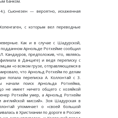
ым банком.
4.). Сьюнезен — вероятно, искаженная
опенгаген, с которым вел переводные
верные. Как и в случае с Шадурской,
ом подданном Арнольде Ротхейме сообщил
Л. Кандауров, предположив, что, являясь
филиала в Данциге) и ведя переписку с
емцам «о всяком грузе, отправляющемся в
мировало, что Арнольд Ротхейм по делам
ки попала переписка А. Коллонтай с 3.
ы начали поиск Арнольда Ротхейма,
цо не имеет ничего общего с хозяйкой
женер Ротхейм умер, а Арнольд Ротхейм
и английской миссий». Зоя Шадурская в
ллонтай упоминает о «своей большой
ивалась в Христиании по дороге в Россию
нее же останавливалась и Коллонтай перед