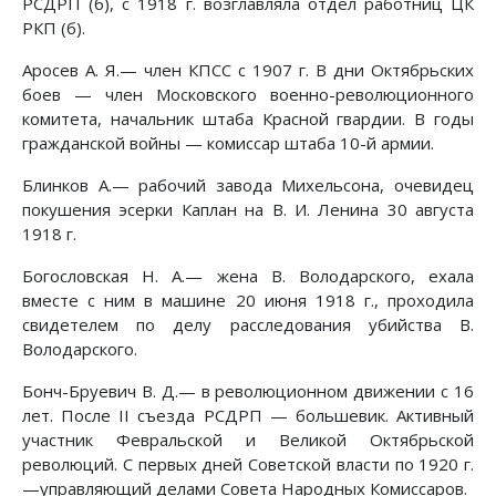
РСДРП (б), с 1918 г. возглавляла отдел работниц ЦК
РКП (б).
Аросев А. Я.— член КПСС с 1907 г. В дни Октябрьских
боев — член Московского военно-революционного
комитета, начальник штаба Красной гвардии. В годы
гражданской войны — комиссар штаба 10-й армии.
Блинков А.— рабочий завода Михельсона, очевидец
покушения эсерки Каплан на В. И. Ленина 30 августа
1918 г.
Богословская Н. А.— жена В. Володарского, ехала
вместе с ним в машине 20 июня 1918 г., проходила
свидетелем по делу расследования убийства В.
Володарского.
Бонч-Бруевич В. Д.— в революционном движении с 16
лет. После II съезда РСДРП — большевик. Активный
участник Февральской и Великой Октябрьской
революций. С первых дней Советской власти по 1920 г.
—управляющий делами Совета Народных Комиссаров.