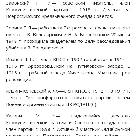
Замойский П. И.— советский писатель, член
Коммунистической партии с 1918 г. Делегат VI
Всероссийского чрезвычайного съезда Советов.
Зорина Е. Я.— работница Петросовета, ехала в машине
вместе с В. Володарским и Н. А. Богословской 20 июня
1918 г., проходила свидетелем по делу расследования
убийства В. Володарского.
Иванов II. Я.— член КПСС с 1902 г., работал в 1914—
1916 гг. фрезеровщиком на Путиловском заводе. С
1916 г.— рабочий завода Михельсона. Участник трех
революций.
Ильин-Женевский А. Ф.—член КПСС с 1912 г., в 1917 г.
—член Гельсингфорсского комитета партии, затем
Военной организации при ЦК РСДРП (б).
Калинин М. И.— выдающийся деятель
Коммунистической партии и Советского государства,
член партии с 1898 г. Активный участник Октябрьской
революции в Петрограде. После ее победы —