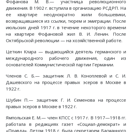
Фофанова М. В.— участница революционного
движения. В 1902 г. вступила в организацию РСДРП. На
ее квартире неоднократно жили большевики,
возвращавшиеся из ссылки, тюрем и эмиграции. После
июльских дней 1917 г. в течение некоторого времени
на квартире Фофановой жил В. И. Ленин. После
Октябрьской революции — на хозяйственной работе.
Цеткин Клара — выдающийся деятель германского и
международного рабочего движения, один из
основателей Коммунистической партии Германии.
Членов С. Б.— защитник Л. В. Коноплевой и С. И.
Дашевского на процессе правых эсеров в Москве в
1922 г.
Шубин П.— защитник Г. И. Семенова на процессе
правых эсеров в Москве в 1922 г.
Ямпольская Е. М.— член КПСС с 1917 г. В 1917—1918 гг.
работала в редакциях газет «Социал-демократ» и
«Правда». Летом 1918 г. была секретарем Басманного