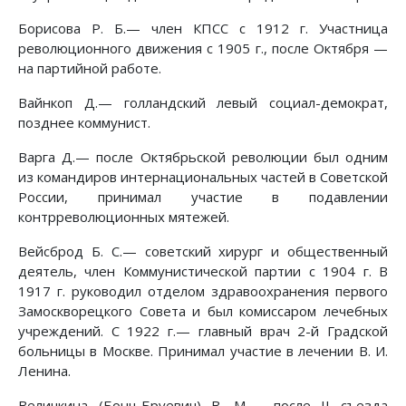
Борисова Р. Б.— член КПСС с 1912 г. Участница
революционного движения с 1905 г., после Октября —
на партийной работе.
Вайнкоп Д.— голландский левый социал-демократ,
позднее коммунист.
Варга Д.— после Октябрьской революции был одним
из командиров интернациональных частей в Советской
России, принимал участие в подавлении
контрреволюционных мятежей.
Вейсброд Б. С.— советский хирург и общественный
деятель, член Коммунистической партии с 1904 г. В
1917 г. руководил отделом здравоохранения первого
Замоскворецкого Совета и был комиссаром лечебных
учреждений. С 1922 г.— главный врач 2-й Градской
больницы в Москве. Принимал участие в лечении В. И.
Ленина.
Величкина (Бонч-Бруевич) В. М.— после II съезда