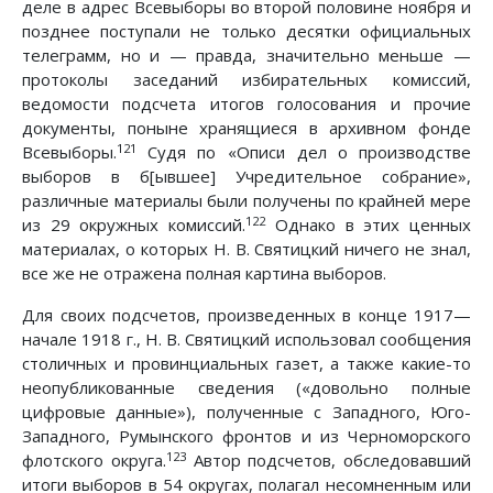
деле в адрес Всевыборы во второй половине ноября и
позднее поступали не только десятки официальных
телеграмм, но и — правда, значительно меньше —
протоколы заседаний избирательных комиссий,
ведомости подсчета итогов голосования и прочие
документы, поныне хранящиеся в архивном фонде
121
Всевыборы.
Судя по «Описи дел о производстве
выборов в б[ывшее] Учредительное собрание»,
различные материалы были получены по крайней мере
122
из 29 окружных комиссий.
Однако в этих ценных
материалах, о которых Н. В. Святицкий ничего не знал,
все же не отражена полная картина выборов.
Для своих подсчетов, произведенных в конце 1917—
начале 1918 г., Н. В. Святицкий использовал сообщения
столичных и провинциальных газет, а также какие-то
неопубликованные сведения («довольно полные
цифровые данные»), полученные с Западного, Юго-
Западного, Румынского фронтов и из Черноморского
123
флотского округа.
Автор подсчетов, обследовавший
итоги выборов в 54 округах, полагал несомненным или