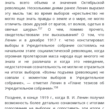
знать всего объема и значения Октябрьской
революции. Несколькими днями ранее Ленин выразил
эту мысль так: во время выборов «крестьянство не
могло еще знать правды о земле и о мире, не могло
отличить своих друзей от врагов, от волков, одетых в
157
овечьи шкуры».
О чем, помимо прочего,
свидетельствовали эти высказывания? О том, что
Ленин и в декабре 1917 г. четко констатировал:
выборы в Учредительное собрание состоялись на
начальном этапе социалистической революции, когда
огромная пролетарская масса народа еще многого не
знала и не различала и когда это неведение,
недостаточная сознательность не могли не отразиться
на итогах выборов. «Волны подъема (революции) не
совпали с моментом выборов в Учредительное
собрание», — отметил Ленин в «Плане тезисов об
158
Учредительном собрании».
Позднее, в конце 1919 г., когда В. И. Ленин получил
возможность более детально ознакомиться с итогами
голосования на выборах и сопоставить эти итоги с