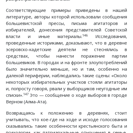
Соответствующие примеры приведены в нашей
литературе, авторы которой использовали сообщения
большевистской прессы, письма агитаторов и
избирателей, донесения представителей Советской
146
власти и иные материалы.
Исследования,
проведенные историками, доказывают, что в деревне
эсеровско-кадетские деятели не стеснялись в
средствах, чтобы нанести поражение партии
большевиков. В городах и на фронте злоупотреблений
было значительно меньше, но и там, особенно на
далекой периферии, наблюдались такие сцены: «Около
некоторых избирательных участков стояли агитаторы
и, попросту говоря, рвали у выборщиков неугодные им
147
списки».
Это — сообщение о ходе выборов в городе
Верном (Алма-Ата).
Возвращаясь к положению в деревнях, стоит
учитывать, что кое-где на ходе и исходе голосования
сказывались такие особенности крестьянского быта и
психологии, как патриархальные отношения в семье,