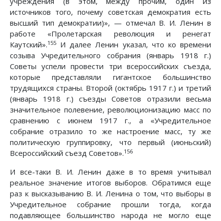
учреждения (в этом, между прочим, один из
источников того, почему советская демократия есть
высший тип демократии)», — отмечал В. И. Ленин в
работе «Пролетарская революция и ренегат
155
Каутский».
И далее Ленин указал, что ко времени
созыва Учредительного собрания (январь 1918 г.)
Советы успели провести три всероссийских съезда,
которые представляли гигантское большинство
трудящихся страны. Второй (октябрь 1917 г.) и третий
(январь 1918 г.) съезды Советов отразили весьма
значительное полевение, революционизацию масс по
сравнению с июнем 1917 г., а «Учредительное
собрание отразило то же настроение масс, ту же
политическую группировку, что первый (июньский)
156
Всероссийский съезд Советов».
И все-таки В. И. Ленин даже в то время учитывал
реальное значение итогов выборов. Обратимся еще
раз к высказыванию В. И. Ленина о том, что выборы в
Учредительное собрание прошли тогда, когда
подавляющее большинство народа не могло еще