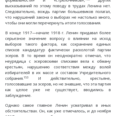
формальности» и «стрелочников»,
других
высказываний по этому поводу в трудах Ленина нет.
Следовательно, вождь партии большевиков полагал,
что нарушений закона о выборах не настолько много,
чтобы они могли перечеркнуть итоги голосования.
В конце 1917—начале 1918 г. Ленин придавал более
серьезное значение вопросу о влиянии на исход
выборов такого фактора, как сохранение единых
списков кандидатур фактически расколотой партии
эсеров. В то время он неоднократно отмечал, что
неурядица с эсеровскими списками вела к обману
крестьян, нарушению соответствия между волей
избирателей в их массе и составом Учредительного
153
собрания.
И действительно, крестьяне,
голосовавшие за эсеров, но не знавшие, что эта партия
как целое уже не существует, вводились в
заблуждение.
Однако самое главное Ленин усматривал в иных
обстоятельствах. Он, как уже отмечалось, и до ноября