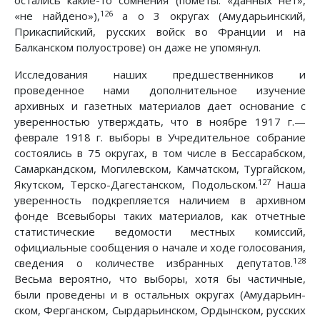
остались какие-то сомнения (пометы: «данных нет»,
126
«не найдено»),
а о 3 округах (Амударьинский,
Прикаспийский, русских войск во Франции и на
Балканском полуострове) он даже не упомянул.
Исследования наших предшественников и
проведенное нами дополнительное изучение
архивных и газетных материалов дает основание с
уверенностью утверждать, что в ноябре 1917 г.—
феврале 1918 г. выборы в Учредительное собрание
состоялись в 75 округах, в том числе в Бессарабском,
Самаркандском, Могилевском, Камчатском, Тургайском,
127
Якутском, Терско-Дагестанском, Подольском.
Наша
уверенность подкрепляется наличием в архивном
фонде Всевыборы таких материалов, как отчетные
статистические ведомости местных комиссий,
официальные сообщения о начале и ходе голосования,
128
сведения о количестве избранных депутатов.
Весьма вероятно, что выборы, хотя бы частичные,
были проведены и в остальных округах (Амударьин-
ском, Ферганском, Сырдарьинском, Ордынском, русских