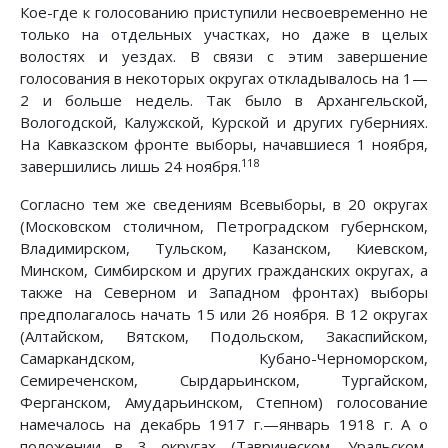
Кое-где к голосованию приступили несвоевременно не
только на отдельных участках, но даже в целых
волостях и уездах. В связи с этим завершение
голосования в некоторых округах откладывалось на 1—
2 и больше недель. Так было в Архангельской,
Вологодской, Калужской, Курской и других губерниях.
На Кавказском фронте выборы, начавшиеся 1 ноября,
118
завершились лишь 24 ноября.
Согласно тем же сведениям Всевыборы, в 20 округах
(Московском столичном, Петроградском губернском,
Владимирском, Тульском, Казанском, Киевском,
Минском, Симбирском и других гражданских округах, а
также на Северном и Западном фронтах) выборы
предполагалось начать 15 или 26 ноября. В 12 округах
(Алтайском, Вятском, Подольском, Закаспийском,
Самаркандском, Кубано-Черноморском,
Семиреченском, Сырдарьинском, Тургайском,
Ферганском, Амударьинском, Степном) голосование
намечалось на декабрь 1917 г.—январь 1918 г. А о
положении в 3 округах (Таврическом, Уральском,