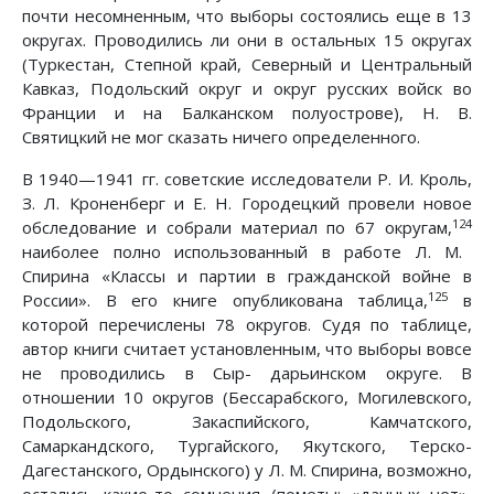
почти несомненным, что выборы состоялись еще в 13
округах. Проводились ли они в остальных 15 округах
(Туркестан, Степной край, Северный и Центральный
Кавказ, Подольский округ и округ русских войск во
Франции и на Балканском полуострове), Н. В.
Святицкий не мог сказать ничего определенного.
В 1940—1941 гг. советские исследователи Р. И. Кроль,
З.
Л. Кроненберг и Е. Н. Городецкий провели новое
124
обследование и собрали материал по 67 округам,
наиболее полно использованный в работе Л. М.
Спирина «Классы и партии в гражданской войне в
125
России». В его книге опубликована таблица,
в
которой перечислены 78 округов. Судя по таблице,
автор книги считает установленным, что выборы вовсе
не проводились в Сыр- дарьинском округе. В
отношении 10 округов (Бессарабского, Могилевского,
Подольского, Закаспийского, Камчатского,
Самаркандского, Тургайского, Якутского, Терско-
Дагестанского, Ордынского) у Л. М. Спирина, возможно,