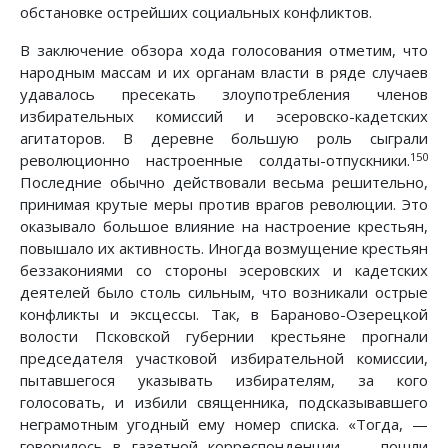
обстановке острейших социальных конфликтов.
В заключение обзора хода голосования отметим, что
народным массам и их органам власти в ряде случаев
удавалось пресекать злоупотребления членов
избирательных комиссий и эсеровско-кадетских
агитаторов. В деревне большую роль сыграли
150
революционно настроенные солдаты-отпускники.
Последние обычно действовали весьма решительно,
принимая крутые меры против врагов революции. Это
оказывало большое влияние на настроение крестьян,
повышало их активность. Иногда возмущение крестьян
беззакониями со стороны эсеровских и кадетских
деятелей было столь сильным, что возникали острые
конфликты и эксцессы. Так, в Бараново-Озерецкой
волости Псковской губернии крестьяне прогнали
председателя участковой избирательной комиссии,
пытавшегося указывать избирателям, за кого
голосовать, и избили священника, подсказывавшего
неграмотным угодный ему номер списка. «Тогда, —
говорилось в газетной корреспонденции, — пошли