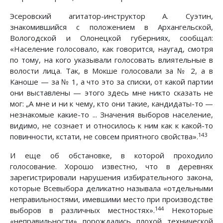
Эсеровский агитатор-инструктор А. Суэтин,
знакомившийся с положением в Архангельской,
Вологодской и Олонецкой губерниях, сообщал:
«Население голосовало, как говорится, наугад, смотря
по тому, на кого указывали голосовать влиятельные в
волости лица. Так, в Мокше голосовали за № 2, а в
Каноше — за № 1, а что это за списки, от какой партии
они выставлены — этого здесь мне никто сказать не
мог: „А мне и ни к чему, кто они такие, кандидаты-то —
незнакомые какие-то ... Значения выборов население,
видимо, не сознает и относилось к ним как к какой-то
143
повинности, кстати, не совсем приятного свойства».
И еще об обстановке, в которой проходило
голосование. Хорошо известно, что в деревнях
зарегистрировали нарушения избирательного закона,
которые Всевыбора деликатно называла «отдельными
неправильностями, имевшими место при производстве
144
выборов в различных местностях».
Некоторые
«неправильности» порождались плохой технической