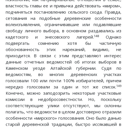
властность главы ее и привычка действовать «миром»,
подчиняться постановлению сельского схода. Правда,
сетования на подобные деревенские особенности
волеизъявления, ограничивавшие или подавлявшие
свободу личного выбора, в основном раздавались из
148
кадетского и энесовского лагерей.
Однако
подвергать сомнению хотя бы частичную
обоснованность этих нареканий, видимо, не
приходится. В связи с этим представляют интерес
данные отчетных ведомостей об итогах выборов в
Каменском уезде Алтайской губернии. Судя по
ведомостям, во многих деревенских участках
голосовали 100 или почти 100% избирателей, причем
149
нередко голосовали за один и тот же список.
Конечно, можно заподозрить некоторые участковые
комиссии в недобросовестности. Но, поскольку
соответствующие улики отсутствуют, мы склонны
полагать, что ведомости в целом достоверно отразили
особенности «мирского» голосования. Оно было данью
старой деревенской традиции, быстро иссякавшей в