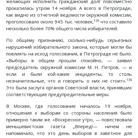
желающих исполнить гражданский долг повсеместно
прокатилась утром 14 ноября. А всего в Петрограде,
как видно из отчетной ведомости окружной комиссии,
135
проголосовало около 945 тыс. человек,
что составило
несколько более 70% общего числа избирателей.
По общему признанию, сколько-нибудь серьезных
нарушений избирательного закона, которые могли бы
повлиять на исход голосования, в Петрограде не было.
«Выборы в общем прошли спокойно, — заявил
председатель окружной комиссии М. Н. Петров, — и
если и были кой-какие инциденты, то столь
136
незначительные, что и говорить о них не стоит».
Это была заслуга органов Советской власти, принявших
соответствующие предупредительные меры.
В Москве, где голосование началось 19 ноября,
отношение к выборам со стороны населения было
примерно таким же. «Воскресное утро, — повествовала
меньшевистская газета „Вперед!— ничем не
напоминало, что это день выборов в заветное для