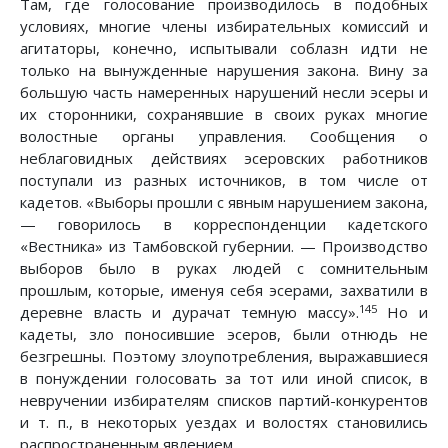
Там, где голосование производилось в подобных
условиях, многие члены избирательных комиссий и
агитаторы, конечно, испытывали соблазн идти не
только на вынужденные нарушения закона. Вину за
большую часть намеренных нарушений несли эсеры и
их сторонники, сохранявшие в своих руках многие
волостные органы управления. Сообщения о
неблаговидных действиях эсеровских работников
поступали из разных источников, в том числе от
кадетов. «Выборы прошли с явным нарушением закона,
— говорилось в корреспонденции кадетского
«Вестника» из Тамбовской губернии. — Производство
выборов было в руках людей с сомнительным
прошлым, которые, именуя себя эсерами, захватили в
145
деревне власть и дурачат темную массу».
Но и
кадеты, зло поносившие эсеров, были отнюдь не
безгрешны. Поэтому злоупотребления, выражавшиеся
в понуждении голосовать за тот или иной список, в
невручении избирателям списков партий-конкурентов
и т. п., в некоторых уездах и волостях становились
распространенным явлением.