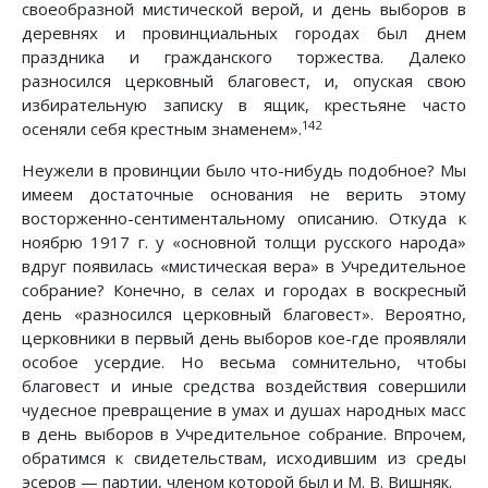
своеобразной мистической верой, и день выборов в
деревнях и провинциальных городах был днем
праздника и гражданского торжества. Далеко
разносился церковный благовест, и, опуская свою
избирательную записку в ящик, крестьяне часто
142
осеняли себя крестным знаменем».
Неужели в провинции было что-нибудь подобное? Мы
имеем достаточные основания не верить этому
восторженно-сентиментальному описанию. Откуда к
ноябрю 1917 г. у «основной толщи русского народа»
вдруг появилась «мистическая вера» в Учредительное
собрание? Конечно, в селах и городах в воскресный
день «разносился церковный благовест». Вероятно,
церковники в первый день выборов кое-где проявляли
особое усердие. Но весьма сомнительно, чтобы
благовест и иные средства воздействия совершили
чудесное превращение в умах и душах народных масс
в день выборов в Учредительное собрание. Впрочем,
обратимся к свидетельствам, исходившим из среды
эсеров — партии, членом которой был и М. В. Вишняк.