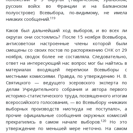
русских войск во Франции и на Балканском
полуострове) Всевыбора, по-видимому, не имела
119
никаких сообщений.
Каков был дальнейший ход выборов, и во всех ли
округах они состоялись? После 15 ноября Всевыбора,
антисоветски настроенные члены которой были
смещены со своих постов по распоряжению СНК от 29
ноября, сводок более не составляла. Следовательно,
ответ на интересующий нас вопрос мог бы найтись в
материалах входящей переписки Всевыборы с
местными комиссиями. Правда, по утверждению Н. В.
Святицкого — ведущего эсеровского эксперта по
делам Учредительного собрания и автора первого
историко-статистического труда, посвященного итогам
всероссийского голосования, — во Всевыбору «никаких
выборных производств ниоткуда не поступало», а
прочие официальные сообщения окружных комиссий
120
прекратились в самом начале выборов.
Но это
утверждение по меньшей мере неточно. На самом