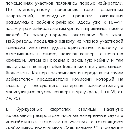
помещениях участков появились первые избиратели.
По единодушному признанию газет различных
направлений, очевидные признаки оживления
рождались в рабочих районах. Здесь уже к 10—11
часам утра к избирательным урнам направились тысячи
людей. По закону порядок голосования был таков.
Избиратель, предъявив одному из членов участковой
комиссии именную удостоверительную карточку и
отметившись в списке, получал конверт с печатью
комиссии. Затем он входил в закрытую кабину и там
вкладывал в конверт облюбованный еще дома список-
бюллетень. Конверт заклеивался и передавался самим
избирателем председателю комиссии, который на
глазах у голосующего совершал заключительную
манипуляцию: опускал конверт в урну (разд. I, гл. VI, ст.
74, 75).
В буржуазных кварталах столицы накануне
голосования распространялись злонамеренные слухи о
«неизбежных» эксцессах на участках, о готовящихся
131
«избиениях» противников большевиков.
Ожидание