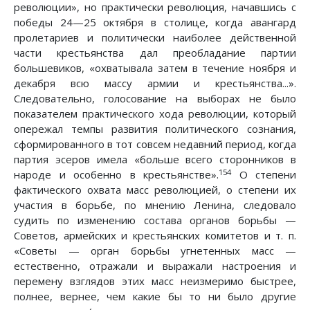
революции», но практически революция, начавшись с
победы 24—25 октября в столице, когда авангард
пролетариев и политически наиболее действенной
части крестьянства дал преобладание партии
большевиков, «охватывала затем в течение ноября и
декабря всю массу армии и крестьянства...».
Следовательно, голосование на выборах не было
показателем практического хода революции, который
опережал темпы развития политического сознания,
сформированного в тот совсем недавний период, когда
партия эсеров имела «больше всего сторонников в
154
народе и особенно в крестьянстве».
О степени
фактического охвата масс революцией, о степени их
участия в борьбе, по мнению Ленина, следовало
судить по изменению состава органов борьбы —
Советов, армейских и крестьянских комитетов и т. п.
«Советы — орган борьбы угнетенных масс —
естественно, отражали и выражали настроения и
перемену взглядов этих масс неизмеримо быстрее,
полнее, вернее, чем какие бы то ни было другие