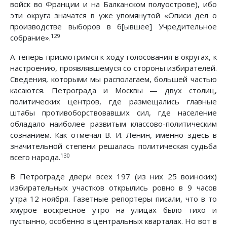
войск во Франции и на Балканском полуострове), ибо
эти округа значатся в уже упомянутой «Описи дел о
производстве выборов в б[ывшее] Учредительное
129
собрание».
А теперь присмотримся к ходу голосования в округах, к
настроению, проявлявшемуся со стороны избирателей.
Сведения, которыми мы располагаем, большей частью
касаются. Петрограда и Москвы — двух столиц,
политических центров, где размещались главные
штабы противоборствовавших сил, где население
обладало наиболее развитым классово-политическим
сознанием. Как отмечал В. И. Ленин, именно здесь в
значительной степени решалась политическая судьба
130
всего народа.
В Петрограде двери всех 197 (из них 25 воинских)
избирательных участков открылись ровно в 9 часов
утра 12 ноября. Газетные репортеры писали, что в то
хмурое воскресное утро на улицах было тихо и
пустынно, особенно в центральных кварталах. Но вот в