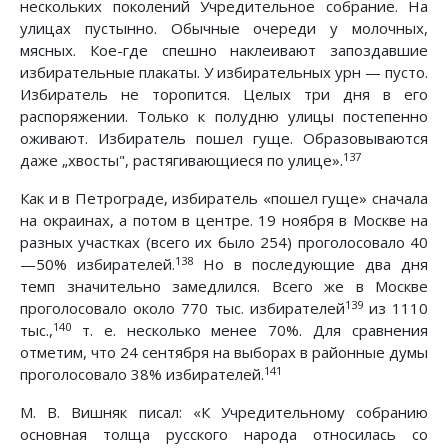
нескольких поколений Учредительное собрание. На
улицах пустынно. Обычные очереди у молочных,
мясных. Кое-где спешно наклеивают запоздавшие
избирательные плакаты. У избирательных урн — пусто.
Избиратель не торопится. Целых три дня в его
распоряжении. Только к полудню улицы постепенно
оживают. Избиратель пошел гуще. Образовываются
137
даже „хвосты", растягивающиеся по улице».
Как и в Петрограде, избиратель «пошел гуще» сначала
на окраинах, а потом в центре. 19 ноября в Москве на
разных участках (всего их было 254) проголосовало 40
138
—50% избирателей.
Но в последующие два дня
темп значительно замедлился. Всего же в Москве
139
проголосовало около 770 тыс. избирателей
из 1110
140
тыс.,
т. е. несколько менее 70%. Для сравнения
отметим, что 24 сентября на выборах в районные думы
141
проголосовало 38% избирателей.
М. В. Вишняк писал: «К Учредительному собранию
основная толща русского народа относилась со