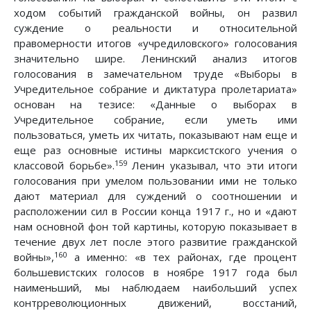
ходом событий гражданской войны, он развил
суждение о реальности и относительной
правомерности итогов «учредиловского» голосования
значительно шире. Ленинский анализ итогов
голосования в замечательном труде «Выборы в
Учредительное собрание и диктатура пролетариата»
основан на тезисе: «Данные о выборах в
Учредительное собрание, если уметь ими
пользоваться, уметь их читать, показывают нам еще и
еще раз основные истины марксистского учения о
159
классовой борьбе».
Ленин указывал, что эти итоги
голосования при умелом пользовании ими не только
дают материал для суждений о соотношении и
расположении сил в России конца 1917 г., но и «дают
нам основной фон той картины, которую показывает в
течение двух лет после этого развитие гражданской
160
войны»,
а именно: «в тех районах, где процент
большевистских голосов в ноябре 1917 года был
наименьший, мы наблюдаем наибольший успех
контрреволюционных движений, восстаний,