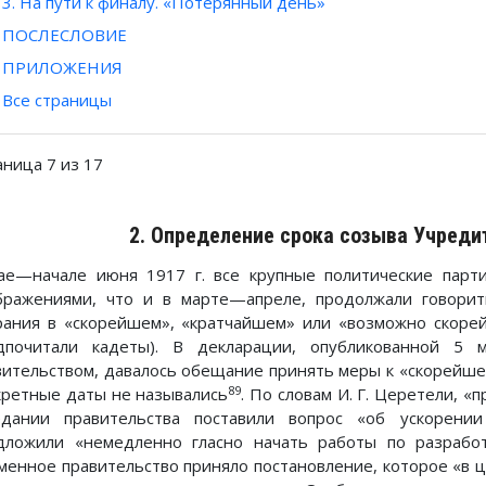
3. На пути к финалу. «Потерянный день»
ПОСЛЕСЛОВИЕ
ПРИЛОЖЕНИЯ
Все страницы
аница 7 из 17
2. Определение срока созыва Учреди
ае—начале июня 1917 г. все крупные политические парти
бражениями, что и в марте—апреле, продолжали говори
рания в «скорейшем», «кратчайшем» или «возможно скоре
дпочитали кадеты). В декларации, опубликованной 5
вительством, давалось обещание принять меры к «скорейше
89
кретные даты не назывались
. По словам И. Г. Церетели, 
едании правительства поставили вопрос «об ускорени
дложили «немедленно гласно начать работы по разрабо
менное правительство приняло постановление, которое «в 