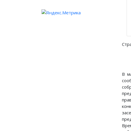
Стр
В м
соо
соб
пре
пра
кон
зас
пре
Вре