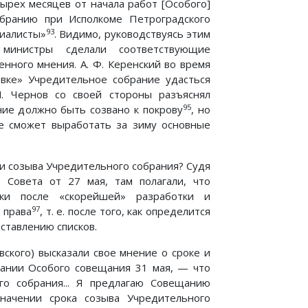
ырех месяцев от начала работ [Особого]
бранию при Исполкоме Петроградского
93
циалисты»
. Видимо, руководствуясь этим
министры сделали соответствующие
ного мнения. А. Ф. Керенский во время
овке» Учредительное собрание удасться
М. Чернов со своей стороны разъяснял
95
ие должно быть созвано к покрову
, но
е сможет выработать за зиму основные
 и созыва Учредительного собрания? Судя
 Совета от 27 мая, там полагали, что
ки после «скорейшей» разработки и
97
 права
, т. е. после того, как определится
ставлению списков.
ского) высказали свое мнение о сроке и
дании Особого совещания 31 мая, — что
го собрания... Я предлагаю Совещанию
значении срока созыва Учредительного