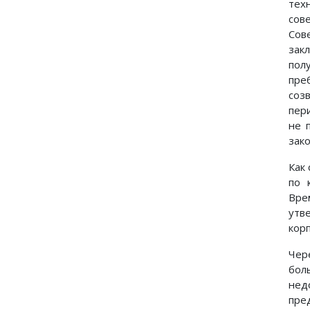
тех
сов
Сов
зак
пол
пре
соз
пер
не 
зако
Как
по 
Вре
утв
кор
Чер
бол
нед
пре