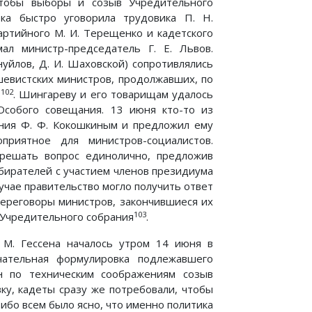
 чтобы выборы и созыв Учредительного
ка быстро уговорила трудовика П. Н.
партийного М. И. Терещенко и кадетского
ал министр-председатель Г. Е. Львов.
нуйлов, Д. И. Шаховской) сопротивлялись
ьшевистских министров, продолжавших, по
102
»
. Шингареву и его товарищам удалось
Особого совещания. 13 июня кто-то из
ания Ф. Ф. Кокошкиным и предложил ему
приятное для министров-социалистов.
 решать вопрос единолично, предложив
збирателей с участием членов президиума
учае правительство могло получить ответ
переговоры министров, закончившиеся их
103
 Учредительного собрания
.
 М. Гессена началось утром 14 июня в
ательная формулировка подлежавшего
н по техническим соображениям созыв
ку, кадеты сразу же потребовали, чтобы
ибо всем было ясно, что именно политика