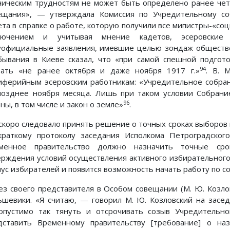
ническим трудностям не может быть определено ранее чет
ещания», — утверждала Комиссия по Учредительному со
ета в справке о работе, которую получили все мипистры-«со
лючением и учитывая мнение кадетов, эсеровские 
уофициальные заявления, имевшие целью зондаж обществен
бывания в Киеве сказал, что «при самой спешной подгот
94
вать «не ранее октября и даже ноября 1917 г.»
. В. 
иферийным эсеровским работникам: «Учредительное собран
позднее ноября месяца. Лишь при таком условии Собрани
96
ны, в том числе и закон о земле»
.
 скоро следовало принять решение о точных сроках выборов
краткому протоколу заседания Исполкома Петроградского
менное правительство должно назначить точные сро
ерждения условий осуществления активного избирательного
пус избирателей и появится возможность начать работу по со
ез своего представителя в Особом совещании (М. Ю. Козлов
ьшевики. «Я считаю, — говорил М. Ю. Козловский на засе
опустимо так тянуть и отсрочивать созыв Учредительно
дставить Временному правительству [требование] о на