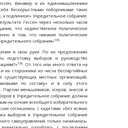
Гессен, Винавер и их единомышленники
 себя бескорыстными поборниками таких
, а подлинное» Учредительное собрание.
езультате Гессен через несколько часов
ания, что «единственное политическое
енно в том, что никакие политические
105
Учредительного собрания»
.
дения в свои руки. По их предложению
ть подготовку выборов и руководство
106
ациям?»
. От того или иного ответа на
 и их сторонники из числа беспартийных
е существующих местных организаций,
аковыми по составу» и в силу этого
 Партии меньшевиков, эсеров, энесов и
ыборов в Учредительное собрание должна
ным на основе всеобщего избирательного
сии согласились с кадетами «без всяких
овка выборов в Учредительное собрание
тного самоуправления только начиналась.
 значительно разойтись с последними