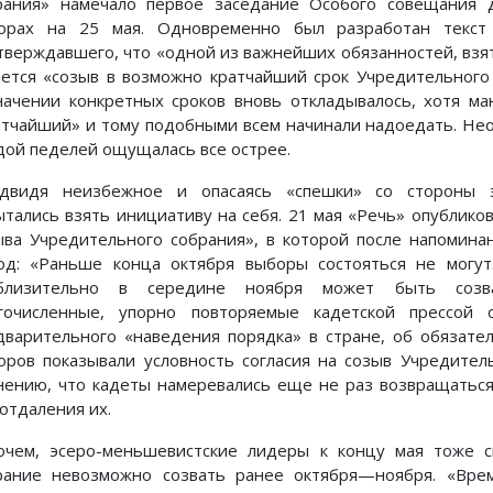
рания» намечало первое заседание Особого совещания 
орах на 25 мая. Одновременно был разработан текст 
тверждавшего, что «одной из важнейших обязанностей, взя
яется «созыв в возможно кратчайший срок Учредительного
начении конкретных сроков вновь откладывалось, хотя м
атчайший» и тому подобными всем начинали надоедать. Нео
дой педелей ощущалась все острее.
двидя неизбежное и опасаясь «спешки» со стороны э
ытались взять инициативу на себя. 21 мая «Речь» опубликов
ыва Учредительного собрания», в которой после напомина
од: «Раньше конца октября выборы состояться не могут.
близительно в середине ноября может быть созва
гочисленные, упорно повторяемые кадетской прессой 
дварительного «наведения порядка» в стране, об обязате
оров показывали условность согласия на созыв Учредител
нению, что кадеты намеревались еще не раз возвращаться 
 отдаления их.
очем, эсеро-меньшевистские лидеры к концу мая тоже с
рание невозможно созвать ранее октября—ноября. «Вре