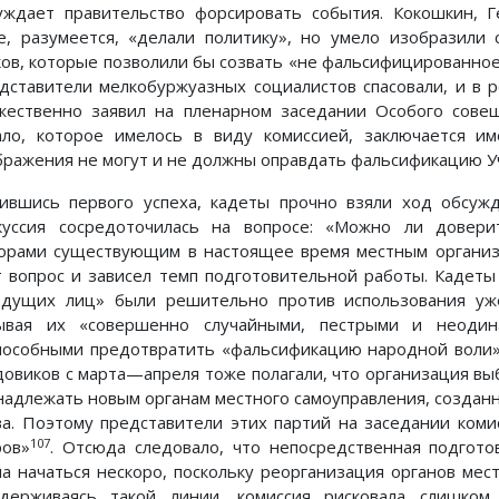
уждает правительство форсировать события. Кокошкин, 
е, разумеется, «делали политику», но умело изобразили
ков, которые позволили бы созвать «не фальсифицированное
дставители мелкобуржуазных социалистов спасовали, и в р
жественно заявил на пленарном заседании Особого совещ
ало, которое имелось в виду комиссией, заключается им
бражения не могут и не должны оправдать фальсификацию 
ившись первого успеха, кадеты прочно взяли ход обсуж
куссия сосредоточилась на вопросе: «Можно ли довери
орами существующим в настоящее время местным организ
т вопрос и зависел темп подготовительной работы. Кадеты
едущих лиц» были решительно против использования уж
ывая их «совершенно случайными, пестрыми и неодин
пособными предотвратить «фальсификацию народной воли».
довиков с марта—апреля тоже полагали, что организация в
надлежать новым органам местного самоуправления, создан
ва. Поэтому представители этих партий на заседании комис
107
ров»
. Отсюда следовало, что непосредственная подгот
ла начаться нескоро, поскольку реорганизация органов мес
держиваясь такой линии, комиссия рисковала слишком