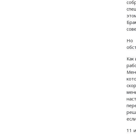
соб
спе
это
Бра
сов
Но 
обс
Как
раб
Мен
кот
ско
мен
нас
пер
реш
есл
11 и