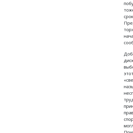
поб
тож
сро
Пре
тор
нач
соо
Доб
дис
выб
это
«св
наз
нес
тру
при
пра
спо
мог
При