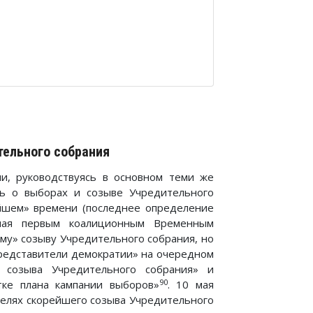
тельного собрания
и, руководствуясь в основном теми же
ть о выборах и созыве Учредительного
йшем» времени (последнее определение
 мая первым коалиционным Временным
му» созыву Учредительного собрания, но
«представители демократии» на очередном
и созыва Учредительного собрания» и
90
тке плана кампании выборов»
. 10 мая
целях скорейшего созыва Учредительного