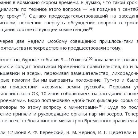
рания в возможно скором времени. Я думаю, что такой сро
циалисты по технике этого вопроса — не позднее 1 сентя
98
му сроку»
. Однако председательствовавший на заседан
мсоном, поспешил свернуть обсуждение вопроса о срока
99
ещания соответствующей компетенции
.
через две недели Особому совещанию пришлось-таки за
тоятельства непосредственно предшествовали этому.
100
 известно, бурные события 9—10 июня
показали не тольк
очих и солдат политикой Временного правительства, по и п
ьшевики и эсеры, переживая замешательство, лихорадочн
орые помогли бы им выправить положение. Тут-то и был
ром пришествии «хозяина земли русской». Первыми 
ьшевистского ОК, 10 июня собравшиеся на заседание с пове
троениями». Бюро постановило «добиться фиксации срока с
101
еговоры по этому вопросу с министрами»
. Судя по пос
ение приняли и руководящие органы партии эсеров. Тепер
и не всех, то большинство министров Временного правительс
ли 12 июня А. Ф. Керенский, В. М. Чернов, И. Г. Церетели и