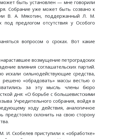
к может быть установлен — мне говорили
бря. Собрание уже может быть созвано к
ии В. А. Мякотин, поддержанный Л. М.
х под предлогом отсутствия у Особого
няться вопросом о сроках. Вот какие
о нараставшее возмущение петроградских
адение влияния соглашательских партий.
о искали сильнодействующие средства,
о решено «обрадовать» массы вестью о
ухватились за эту мысль члены бюро
сткой дня: «О борьбе с большевистскими
озыва Учредительного собрания, войдя в
ледующему ходу действия, аналогичное
ь предстояло склонить на свою сторону
тва.
 М. И. Скобелев приступили к «обработке»