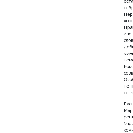
ост
соб
Пер
«оп
Пра
изо
сло
доб
мин
нем
Кок
соз
Осо
не 
сог
Рас
Мар
реш
Учр
ком