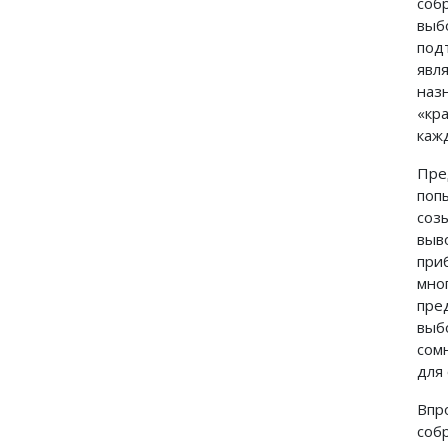
соб
выб
под
явл
наз
«кр
каж
Пре
поп
соз
выв
при
мно
пре
выб
сом
для
Впр
соб