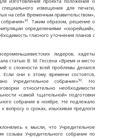
для изготовления проекта положения о
специального извещения для печати,
тых на себя Временным правительством»,
91
 собрания»
. Таким образом, решение о
анипуляции определениями «скорейший»,
бходимость гласного уточнения планов с
сероменьшевистских лидеров, кадеты
ала статью В. М. Гессена «Время и место
ний о сложности всей проблемы делался
 Если они к этому времени состоятся,
92
но Учредительное собрание»
. Но
оговорки относительно необходимости
льности «самой тщательной» подготовки
ьного собрания в ноябре. Не подлежало
к вопросу о сроках, изыскивая предлоги
клонялись к мысли, что Учредительное
мя созыва Учредительного собрания по