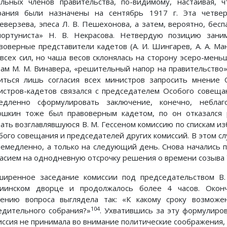
альных членов правительства, по-видимому, настаивая,
рания были назначены на сентябрь 1917 г. Эта четвер
еверзева, эпеса Л. В. Пешехонова, а затем, вероятно, бес
портуниста» Н. В. Некрасова. Нетвердую позицию заним
воверные представители кадетов (А. И. Шингарев, А. А. Ма
 всех сил, но чаша весов склонялась на сторону эсеро-мен
вам М. М. Винавера, «решительный напор на правительство
иться лишь согласия всех министров запросить мнение 
истров-кадетов связался с председателем Особого совещ
едленно сформулировать заключение, конечно, неблаго
ошкин тоже был правоверным кадетом, по он отказался
вать возглавлявшуюся В. М. Гессеном комиссию по спискам и
бого совещания и председателей других комиссий. В этом сл
немедленно, а только на следующий день. Снова начались 
ласием на однодневную отсрочку решения о времени созыва
ширенное заседание комиссии под председательством В.
иинском дворце и продолжалось более 4 часов. Оконч
ению вопроса выглядела так: «К какому сроку возможе
104
едительного собрания?»
. Ухватившись за эту формулиров
иссия не принимала во внимание политические соображения, 