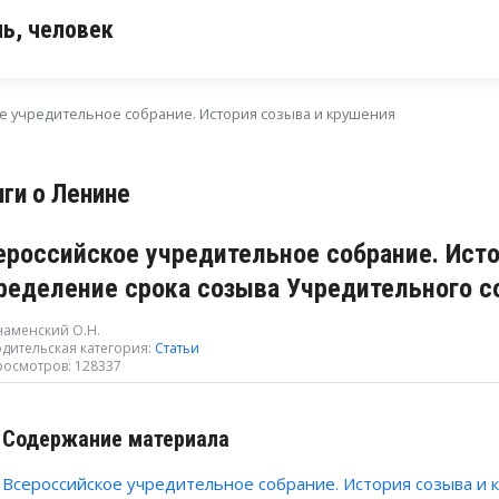
ь, человек
е учредительное собрание. История созыва и крушения
иги о Ленине
ероссийское учредительное собрание. Исто
ределение срока созыва Учредительного с
наменский О.Н.
дительская категория:
Статьи
росмотров: 128337
Содержание материала
Всероссийское учредительное собрание. История созыва и