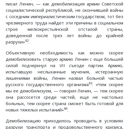
писал Ленин, — как демобилизация армии Советской
социалистической республикой, не окончившей войны
с соседним империалистическим государством, тот без
чрезмерного труда найдет эти причины в социальном
строе мелкокрестьянской отсталой страны,
доведенной после трех лет войны до крайней
82
разрухи»
.
Объективную необходимость как можно скорее
демобилизовать старую армию Ленин с еще большей
силой подчеркнул на VII съезде партии. Армию,
испытавшую неслыханные мучения, истерзанную
лишениями войны, Ленин назвал больной частью
83
русского государственного организма
. «Чем скорее
мы ее демобилизуем, — говорил Ленин, — тем скорее
она рассосется среди частей, еще не настолько
больных, тем скорее страна сможет быть готовой для
84
новых тяжелых испытаний»
.
Демобилизацию приходилось проводить в условиях
разрухи транспорта и продовольственного кризиса,