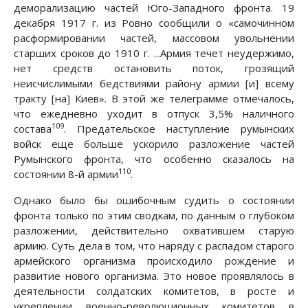
деморализацию частей Юго-Западного фронта. 19
декабря 1917 г. из Ровно сообщили о «самочинном
расформировании частей, массовом увольнении
старших сроков до 1910 г. ...Армия течет неудержимо,
нет средств остановить поток, грозящий
неисчислимыми бедствиями району армии [и] всему
тракту [на] Киев». В этой же телеграмме отмечалось,
что ежедневно уходит в отпуск 3,5% наличного
109
состава
. Предательское наступление румынских
войск еще больше ускорило разложение частей
Румынского фронта, что особенно сказалось на
110
состоянии 8-й армии
.
Однако было бы ошибочным судить о состоянии
фронта только по этим сводкам, по данным о глубоком
разложении, действительно охватившем старую
армию. Суть дела в том, что наряду с распадом старого
армейского организма происходило рождение и
развитие нового организма. Это новое проявлялось в
деятельности солдатских комитетов, в росте и
укреплении военно-революционных комитетов в