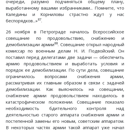
очереди, разумно подчиняться общему плану,
выработанному вашими избранниками... Помните, что
Каледины и Корниловы страстно ждут у нас
87
беспорядков...»
.
26 ноября в Петрограде началось Всероссийское
совещание по продовольствию, снабжению и
88
демобилизации армии
. Совещание открыл народный
комиссар по военным делам Н. И. Подвойский. Он
поставил перед делегатами две задачи — обеспечить
армию продовольствием и выработать условия и
порядок ее демобилизации. По сути дела, совещание
ограничилось вопросами снабжения армии,
рассматривая их главным образом в связи с задачей
демобилизации. Как выяснилось на совещании,
снабжение армии продовольствием находилось в
катастрофическом положении. Совещание показало
необходимость бдительного контроля над
деятельностью старого аппарата снабжения армии и
постепенной замены его новым, советским аппаратом.
В некоторых частях армии такой аппарат уже начал