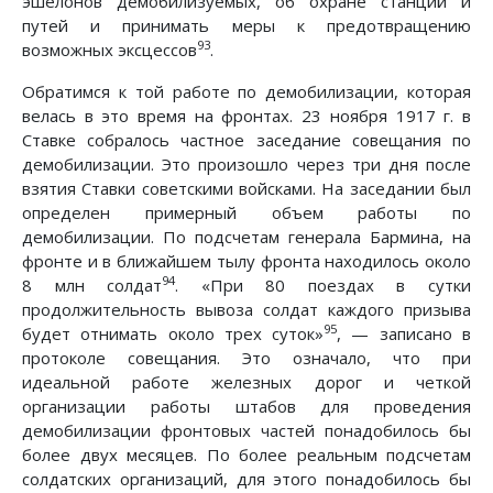
эшелонов демобилизуемых, об охране станций и
путей и принимать меры к предотвращению
93
возможных эксцессов
.
Обратимся к той работе по демобилизации, которая
велась в это время на фронтах. 23 ноября 1917 г. в
Ставке собралось частное заседание совещания по
демобилизации. Это произошло через три дня после
взятия Ставки советскими войсками. На заседании был
определен примерный объем работы по
демобилизации. По подсчетам генерала Бармина, на
фронте и в ближайшем тылу фронта находилось около
94
8 млн солдат
. «При 80 поездах в сутки
продолжительность вывоза солдат каждого призыва
95
будет отнимать около трех суток»
, — записано в
протоколе совещания. Это означало, что при
идеальной работе железных дорог и четкой
организации работы штабов для проведения
демобилизации фронтовых частей понадобилось бы
более двух месяцев. По более реальным подсчетам
солдатских организаций, для этого понадобилось бы