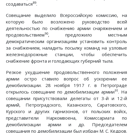
89
создаваться
.
Совещание выделило Всероссийскую комиссию, на
которую было возложено руководство всей
деятельностью по снабжению армии снаряжением и
90
продовольствием
, предложило местным
демократическим организациям установить контроль
за снабжением, наладить посылку команд на узловые
железнодорожные станции, чтобы обеспечить
снабжение фронта и голодающих губерний тыла.
Резкое ухудшение продовольственного положения
армии остро ставило вопрос об ускорении ее
демобилизации. 28 ноября 1917 г. в Петрограде
91
открылось совещание по демобилизации армии
. На
совещании присутствовали делегаты от 3-й и 12-й
армий, Петроградского, Казанского, Саратовского,
Курского и других гарнизонов, от польских войск,
представители Наркомвоена, Комиссариата по
демобилизации армии и др. Председателем
совещания по демобилизации был избран М. С. Кедров.