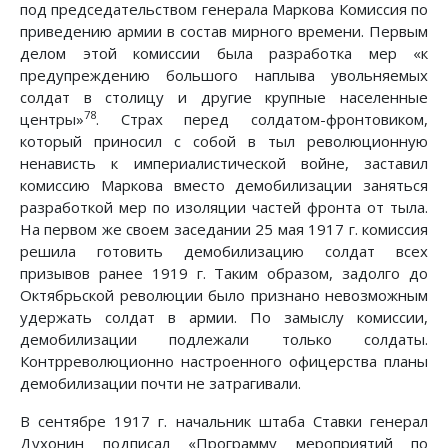
под председательством генерала Маркова Комиссия по
приведению армии в состав мирного времени. Первым
делом этой комиссии была разработка мер «к
предупреждению большого наплыва увольняемых
солдат в столицу и другие крупные населенные
78
центры»
. Страх перед солдатом-фронтовиком,
который приносил с собой в тыл революционную
ненависть к империалистической войне, заставил
комиссию Маркова вместо демобилизации заняться
разработкой мер по изоляции частей фронта от тыла.
На первом же своем заседании 25 мая 1917 г. комиссия
решила готовить демобилизацию солдат всех
призывов ранее 1919 г. Таким образом, задолго до
Октябрьской революции было признано невозможным
удержать солдат в армии. По замыслу комиссии,
демобилизации подлежали только солдаты.
Контрреволюционно настроенного офицерства планы
демобилизации почти не затрагивали.
В сентябре 1917 г. начальник штаба Ставки генерал
Духонин подписал «Программу мероприятий по