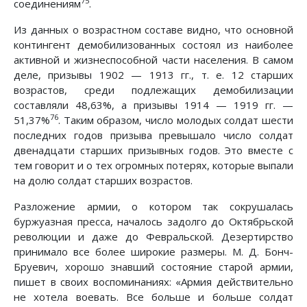
75
соединениям
.
Из данных о возрастном составе видно, что основной
контингент демобилизованных состоял из наиболее
активной и жизнеспособной части населения. В самом
деле, призывы 1902 — 1913 гг., т. е. 12 старших
возрастов, среди подлежащих демобилизации
составляли 48,63%, а призывы 1914 — 1919 гг. —
76
51,37%
. Таким образом, число молодых солдат шести
последних годов призыва превышало число солдат
двенадцати старших призывных годов. Это вместе с
тем говорит и о тех огромных потерях, которые выпали
на долю солдат старших возрастов.
Разложение армии, о котором так сокрушалась
буржуазная пресса, началось задолго до Октябрьской
революции и даже до Февральской. Дезертирство
принимало все более широкие размеры. М. Д. Бонч-
Бруевич, хорошо знавший состояние старой армии,
пишет в своих воспоминаниях: «Армия действительно
не хотела воевать. Все больше и больше солдат