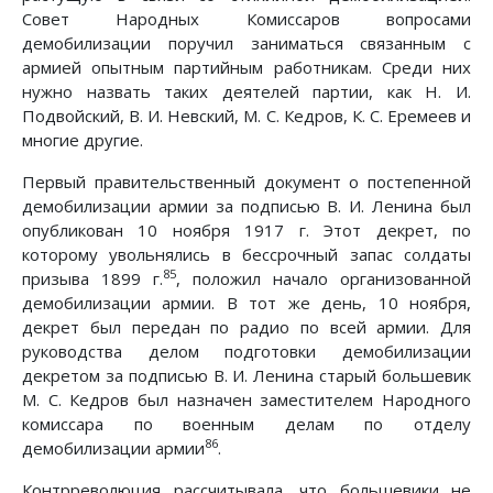
Совет Народных Комиссаров вопросами
демобилизации поручил заниматься связанным с
армией опытным партийным работникам. Среди них
нужно назвать таких деятелей партии, как Н. И.
Подвойский, В. И. Невский, М. С. Кедров, К. С. Еремеев и
многие другие.
Первый правительственный документ о постепенной
демобилизации армии за подписью В. И. Ленина был
опубликован 10 ноября 1917 г. Этот декрет, по
которому увольнялись в бессрочный запас солдаты
85
призыва 1899 г.
, положил начало организованной
демобилизации армии. В тот же день, 10 ноября,
декрет был передан по радио по всей армии. Для
руководства делом подготовки демобилизации
декретом за подписью В. И. Ленина старый большевик
М. С. Кедров был назначен заместителем Народного
комиссара по военным делам по отделу
86
демобилизации армии
.
Контрреволюция рассчитывала, что большевики не