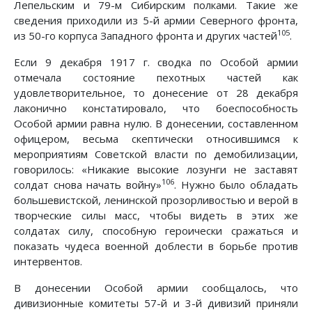
Лепельским и 79-м Сибирским полками. Такие же
сведения приходили из 5-й армии Северного фронта,
105
из 50-го корпуса Западного фронта и других частей
.
Если 9 декабря 1917 г. сводка по Особой армии
отмечала состояние пехотных частей как
удовлетворительное, то донесение от 28 декабря
лаконично констатировало, что боеспособность
Особой армии равна нулю. В донесении, составленном
офицером, весьма скептически относившимся к
мероприятиям Советской власти по демобилизации,
говорилось: «Никакие высокие лозунги не заставят
106
солдат снова начать войну»
. Нужно было обладать
большевистской, ленинской прозорливостью и верой в
творческие силы масс, чтобы видеть в этих же
солдатах силу, способную героически сражаться и
показать чудеса военной доблести в борьбе против
интервентов.
В донесении Особой армии сообщалось, что
дивизионные комитеты 57-й и 3-й дивизий приняли