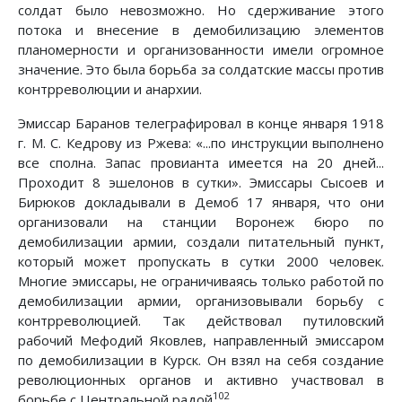
солдат было невозможно. Но сдерживание этого
потока и внесение в демобилизацию элементов
планомерности и организованности имели огромное
значение. Это была борьба за солдатские массы против
контрреволюции и анархии.
Эмиссар Баранов телеграфировал в конце января 1918
г. М. С. Кедрову из Ржева: «...по инструкции выполнено
все сполна. Запас провианта имеется на 20 дней...
Проходит 8 эшелонов в сутки». Эмиссары Сысоев и
Бирюков докладывали в Демоб 17 января, что они
организовали на станции Воронеж бюро по
демобилизации армии, создали питательный пункт,
который может пропускать в сутки 2000 человек.
Многие эмиссары, не ограничиваясь только работой по
демобилизации армии, организовывали борьбу с
контрреволюцией. Так действовал путиловский
рабочий Мефодий Яковлев, направленный эмиссаром
по демобилизации в Курск. Он взял на себя создание
революционных органов и активно участвовал в
102
борьбе с Центральной радой
.