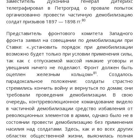
заместитель Духонина генерал Дитерихс
телеграфировал в Петроград о провале попыток
организованно провести частичную демобилизацию
80
солдат призывов 1897 — 1898 гг.
Представитель фронтового комитета Западного
фронта заявил на совещании по демобилизации при
Ставке: «...установить порядок при демобилизации
возможно будет только при условии применения силы,
так как с отпускаемой массой никакие уговоры и
увещания ничего не поделают. Фронт должен быть
81
оцеплен железным кольцом»
. Создалось
парадоксальное положение: солдаты страстно
стремились кончить войну и вернуться по домам; они
требовали проведения демобилизации. В свою
очередь, контрреволюционное командование видело
в частичной демобилизации средство избавления от
революционных элементов в армии, однако было не в
состоянии провести демобилизацию без применения
насилия над солдатами. Здесь, как и во всех других
областях общественной жизни, выяснилась полная