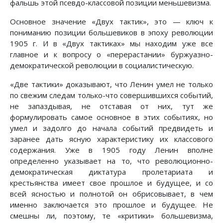
фальшь этой псевдо-классовой позиции меньшевизма.
Основное значение «Двух тактик», это — ключ к
пониманию позиции большевиков в эпоху революции
1905 г. И в «Двух тактиках» мы находим уже все
главное и к вопросу о «перерастании» буржуазно-
демократической революции в социалистическую.
«Две тактики» доказывают, что Ленин умел не только
по свежим следам только-что совершившихся событий,
не запаздывая, не отставая от них, тут же
формулировать самое основное в этих событиях, но
умел и задолго до начала событий предвидеть и
заранее дать ясную характеристику их классового
содержания. Уже в 1905 году Ленин вполне
определенно указывает на то, что революционно-
демократическая диктатура пролетариата и
крестьянства имеет свое прошлое и будущее, и со
всей ясностью и полнотой он обрисовывает, в чем
именно заключается это прошлое и будущее. Не
смешны ли, поэтому, те «критики» большевизма,