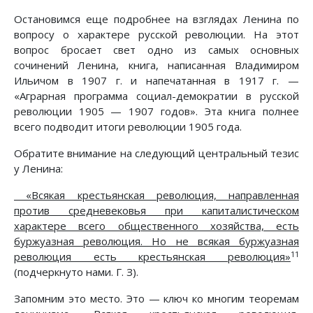
Остановимся еще подробнее на взглядах Ленина по
вопросу о характере русской революции. На этот
вопрос бросает свет одно из самых основных
сочинений Ленина, книга, написанная Владимиром
Ильичом в 1907 г. и напечатанная в 1917 г. —
«Аграрная программа социал-демократии в русской
революции 1905 — 1907 годов». Эта книга полнее
всего подводит итоги революции 1905 года.
Обратите внимание на следующий центральный тезис
y Ленина:
«Всякая крестьянская революция, направленная
против средневековья при капиталистическом
характере всего общественного хозяйства, есть
буржуазная революция. Но не всякая буржуазная
11
революция есть крестьянская революция»
(подчеркнуто нами. Г. З).
Запомним это место. Это — ключ ко многим теоремам