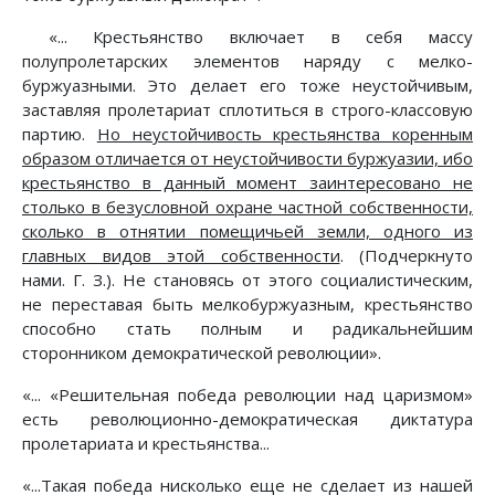
«... Крестьянство включает в себя массу
полупролетарских элементов наряду с мелко-
буржуазными. Это делает его тоже неустойчивым,
заставляя пролетариат сплотиться в строго-классовую
партию.
Но неустойчивость крестьянства коренным
образом отличается от неустойчивости буржуазии, ибо
крестьянство в данный момент заинтересовано не
столько в безусловной охране частной собственности,
сколько в отнятии помещичьей земли, одного из
главных видов этой собственности
. (Подчеркнуто
нами. Г. З.). Не становясь от этого социалистическим,
не переставая быть мелкобуржуазным, крестьянство
способно стать полным и радикальнейшим
сторонником демократической революции».
«... «Решительная победа революции над царизмом»
есть революционно-демократическая диктатура
пролетариата и крестьянства...
«...Такая победа нисколько еще не сделает из нашей