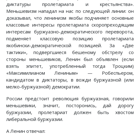
диктатуры пролетариата и крестьянства».
Меньшевизм нападал на нас по следующей линии: он
доказывал, что ленинизм якобы подчиняет основные
классовые интересы пролетариата скоропреходящим
интересам буржуазно-демократического переворота,
подменяет классовую позицию пролетариата
якобински-демократической позицией. За «Две
тактики», подвергшиеся бешеному обстрелу со
стороны меньшевиков, Ленин был объявлен (если
взять эпитет, употребленный тогда Троцким)
«Максимилианом Лениным» — Робеспьером,
кандидатом в диктаторы, в вожди буржуазной (или
мелко-буржуазной) демократии.
России предстоит революция буржуазная, говорили
меньшевики, значит, посторонись, дай дорогу
буржуазии, пролетариат должен быть хвостом
либеральной буржуазии.
А Ленин отвечал: