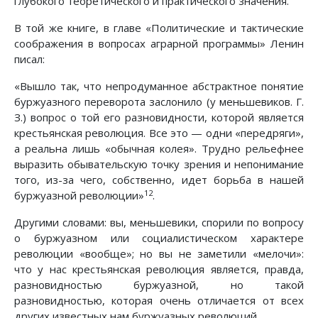
глубокого теоретического и практического значения.
В той же книге, в главе «Политические и тактические
соображения в вопросах аграрной программы» Ленин
писал:
«Вышло так, что непродуманное абстрактное понятие
буржуазного переворота заслонило (у меньшевиков. Г.
З.) вопрос о той его разновидности, которой является
крестьянская революция. Все это — одни «передряги»,
а реальна лишь «обычная колея». Трудно рельефнее
выразить обывательскую точку зрения и непонимание
того, из-за чего, собственно, идет борьба в нашей
12
буржуазной революции»
.
Другими словами: вы, меньшевики, спорили по вопросу
о буржуазном или социалистическом характере
революции «вообще»; но вы не заметили «мелочи»:
что у нас крестьянская революция является, правда,
разновидностью буржуазной, но такой
разновидностью, которая очень отличается от всех
других известных нам буржуазных революций.