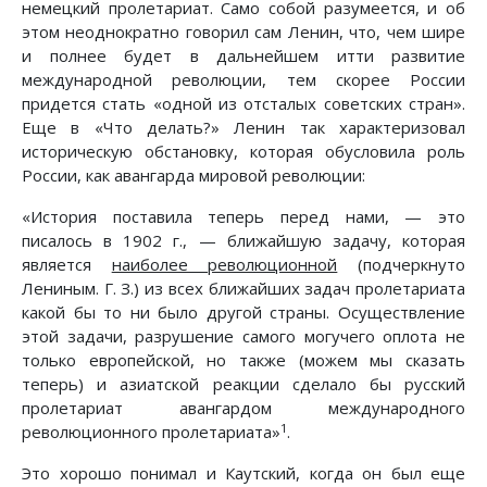
немецкий пролетариат. Само собой разумеется, и об
этом неоднократно говорил сам Ленин, что, чем шире
и полнее будет в дальнейшем итти развитие
международной революции, тем скорее России
придется стать «одной из отсталых советских стран».
Еще в «Что делать?» Ленин так характеризовал
историческую обстановку, которая обусловила роль
России, как авангарда мировой революции:
«История поставила теперь перед нами, — это
писалось в 1902 г., — ближайшую задачу, которая
является
наиболее революционной
(подчеркнуто
Лениным. Г. З.) из всех ближайших задач пролетариата
какой бы то ни было другой страны. Осуществление
этой задачи, разрушение самого могучего оплота не
только европейской, но также (можем мы сказать
теперь) и азиатской реакции сделало бы русский
пролетариат авангардом международного
1
революционного пролетариата»
.
Это хорошо понимал и Каутский, когда он был еще