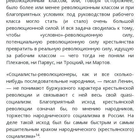
революционным классом, или, говоря осторожнее,
было более или менее революционным классом и при
благоприятных условиях под руководством рабочего
класса могло стать (и стало) очень большой
революционной силой. И вся задача сводилась к тому,
чтобы «условно»-революционную силу,
потенциальную революционную силу крестьянства
превратить в реальную революционную силу, идущую
за рабочим классом — чего тогда не поняли ни
Плеханов, ни Парвус, ни Троцкий, ни Мартов.
«Социалисты-революционеры, как и все сколько-
нибудь последовательные народники, — писал Ленин,
— не понимают буржуазного характера крестьянской
революции и связывают с ней весь свой quasi-
социализм. Благоприятный исход крестьянской
революции означал бы, по мнению народников,
торжество народнического социализма в России. На
деле такой исход был бы самым быстрым и самым
решительным крахом народнического (крестьянского)
14
социализма»
.