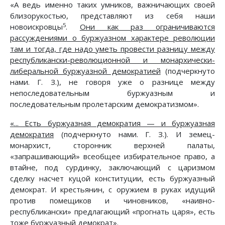
«А ведь именно таких умников, важничающих своей
близорукостью, представляют из себя наши
5
новоискровцы
.
Они как раз ограничиваются
рассуждениями о буржуазном характере революции
там и тогда, где надо уметь провести разницу между
республикански-революционной и монархически-
либеральной буржуазной демократией
(подчеркнуто
нами. Г. З.), не говоря уже о разнице между
непоследовательным буржуазным и
последовательным пролетарским демократизмом».
«... Есть буржуазная демократия — и буржуазная
демократия
(подчеркнуто нами. Г. З.). И земец-
монархист, сторонник верхней палаты,
«запрашивающий» всеобщее избирательное право, а
втайне, под сурдинку, заключающий с царизмом
сделку насчет куцой конституции, есть буржуазный
демократ. И крестьянин, с оружием в руках идущий
против помещиков и чиновников, «наивно-
республикански» предлагающий «прогнать царя», есть
тоже буржуазный демократ».