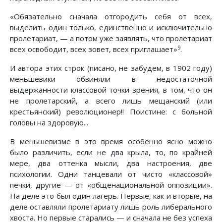
«Обязательно сначала отгородить себя от всех,
выделить один только, единственно и исключительно
пролетариат, — а потом уже заявлять, что пролетариат
9
всех освободит, всех зовет, всех приглашает»
.
И автора этих строк (писано, не забудем, в 1902 году)
меньшевики обвиняли в недостаточной
выдержанности классовой точки зрения, в том, что он
не пролетарский, а всего лишь мещанский (или
крестьянский) революционер!! Поистине: с больной
головы на здоровую...
В меньшевизме в это время особенно ясно можно
было различить, если не два крыла, то, по крайней
мере, два оттенка мысли, два настроения, две
психологии. Одни танцевали от чисто «классовой»
печки, другие — от «общенациональной оппозиции».
На деле это был один лагерь. Первые, как и вторые, на
деле оставляли пролетариату лишь роль либерального
хвоста. Но первые старались — и сначала не без успеха