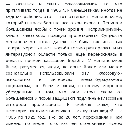
— казаться и слыть «классовиками». То, что
притягивало тогда, в 1905 г., к меньшевикам иногда не
худших рабочих, это — тот оттенок в меньшевизме,
который пытался больше всего критиковать Ленина и
большевизм якобы с точки зрения «непримиримой»,
«чисто классовой» позиции пролетариата. Сущность
меньшевизма тогда далеко не была так ясна, как
теперь, через 20 лет. Борьба только разгоралась и из
литературной области только еще переносилась в
область прямой классовой борьбы. У меньшевиков
были, разумеется, люди, которые более или менее
сознательно использовывали эту «классовую»
психологию в интересах мелко-буржуазного
социализма; но были и люди, по-своему искренно
убежденные в том, что они стоят слева от
большевиков и якобы защищают подлинные классовые
интересы пролетариата. В скобках скажу, что
некоторая часть меньшевиков — их лучших людей — с
1905 по 1925 год, т.-е. за 20 лет, переходила к нам
именно по мере того, как ей становилась ясною