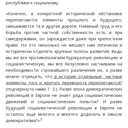
республики к социализму.
«Конечно, в конкретной исторической обстановке
переплетаются элементы прошлого и будущего,
смешиваются та и другая дороги. Наемный труд и его
борьба против частной собственности есть и при
самодержавии, он зарождается даже при крепостном
праве. Но это нисколько не мешает нам логически и
исторически отделять крупные полосы развития. Ведь
мы же все противополагаем буржуазную революцию и
социалистическую, мы все безусловно настаиваем на
необходимости строжайшего различения их, а разве
можно отрицать, что
в истории отдельные, частные
элементы того и другого переворота переплетаются?
(подчеркнуто нами. Г. З.). Разве эпоха демократических
революций в Европе не знает ряда социалистических
движений и социалистических попыток? И разве
будущей социалистической революции в Европе не
осталось еще многого и многого доделать в смысле
3
демократизма?»
.