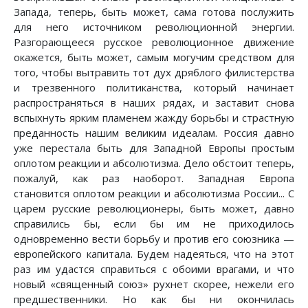
Запада, теперь, быть может, сама готова послужить
для него источником революционной энергии.
Разгорающееся русское революционное движение
окажется, быть может, самым могучим средством для
того, чтобы вытравить тот дух дряблого филистерства
и трезвенного политиканства, который начинает
распространяться в наших рядах, и заставит снова
вспыхнуть ярким пламенем жажду борьбы и страстную
преданность нашим великим идеалам. Россия давно
уже перестала быть для Западной Европы простым
оплотом реакции и абсолютизма. Дело обстоит теперь,
пожалуй, как раз наоборот. Западная Европа
становится оплотом реакции и абсолютизма России... С
царем русские революционеры, быть может, давно
справились бы, если бы им не приходилось
одновременно вести борьбу и против его союзника —
европейского капитала. Будем надеяться, что на этот
раз им удастся справиться с обоими врагами, и что
новый «священный союз» рухнет скорее, нежели его
предшественники. Но как бы ни окончилась