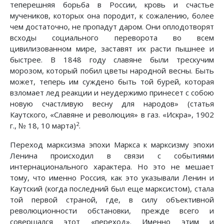
теперешняя борьба в России, кровь и счастье
мучеников, которых она породит, к сожалению, более
чем достаточно, не пропадут даром. Они оплодотворят
всходы социального переворота во всем
цивилизованном мире, заставят их расти пышнее и
быстрее. В 1848 году славяне были трескучим
морозом, который побил цветы народной весны. Быть
может, теперь им суждено быть той бурей, которая
взломает лед реакции и неудержимо принесет с собою
новую счастливую весну для народов» (статья
Каутского, «Славяне и революция» в газ. «Искра», 1902
2
г., № 18, 10 марта)
.
Переход марксизма эпохи Маркса к марксизму эпохи
Ленина происходил в связи с событиями
интернационального характера. Но это не мешает
тому, что именно Россия, как это указывали Ленин и
Каутский (когда последний был еще марксистом), стала
той первой страной, где, в силу объективной
революционности обстановки, прежде всего и
совершался этот «переход». Именно этим и