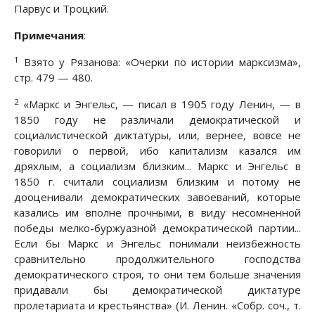
Парвус и Троцкий.
Примечания
:
1
Взято у Рязанова: «Очерки по истории марксизма»,
стр. 479 — 480.
2
«Маркс и Энгельс, — писал в 1905 году Ленин, — в
1850 году не различали демократической и
социалистической диктатуры, или, вернее, вовсе не
говорили о первой, ибо капитализм казался им
дряхлым, а социализм близким... Маркс и Энгельс в
1850 г. считали социализм близким и потому не
дооценивали демократических завоеваний, которые
казались им вполне прочными, в виду несомненной
победы мелко-буржуазной демократической партии...
Если бы Маркс и Энгельс понимали неизбежность
сравнительно продолжительного господства
демократического строя, то они тем больше значения
придавали бы демократической диктатуре
пролетариата и крестьянства» (И. Ленин. «Собр. соч., т.