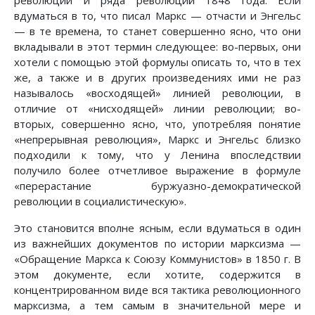
революции и ряда революций 1848 года. Если
вдуматься в то, что писал Маркс — отчасти и Энгельс
— в те времена, то станет совершенно ясно, что они
вкладывали в этот термин следующее: во-первых, они
хотели с помощью этой формулы описать то, что в тех
же, а также и в других произведениях ими не раз
называлось «восходящей» линией революции, в
отличие от «нисходящей» линии революции; во-
вторых, совершенно ясно, что, употребляя понятие
«непрерывная революция», Маркс и Энгельс близко
подходили к тому, что у Ленина впоследствии
получило более отчетливое выражение в формуле
«перерастание буржуазно-демократической
революции в социалистическую».
Это становится вполне ясным, если вдуматься в один
из важнейших документов по истории марксизма —
«Обращение Маркса к Союзу Коммунистов» в 1850 г. В
этом документе, если хотите, содержится в
концентрированном виде вся тактика революционного
марксизма, а тем самым в значительной мере и