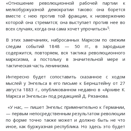
«Отношение революционной рабочей партии к
мелкобуржуазной демократии таково: она борется
вместе с нею против той фракции, к низвержению
которой она стремится; она выступает против нее во
5
всех случаях, когда она сама хочет упрочиться»
.
В этих замечаниях, набросанных Марксом по свежим
следам событий 1848 — 50 гг., в зародыше
содержится, повторяем, вся тактика революционного
марксизма, а постольку в значительной мере и
тактическая часть ленинизма.
Интересно будет сопоставить сказанное с ходом
мыслей у Энгельса в его письме к Бернштейну от 27
августа 1883 г., опубликованном недавно в «Архиве К.
Маркса и Энгельса» под редакцией Д. Рязанова.
«У нас, — пишет Энгельс применительно к Германии,
— первым непосредственным результатом революции
по форме точно также может и должно быть не что
иное, как буржуазная республика. Но здесь это будет