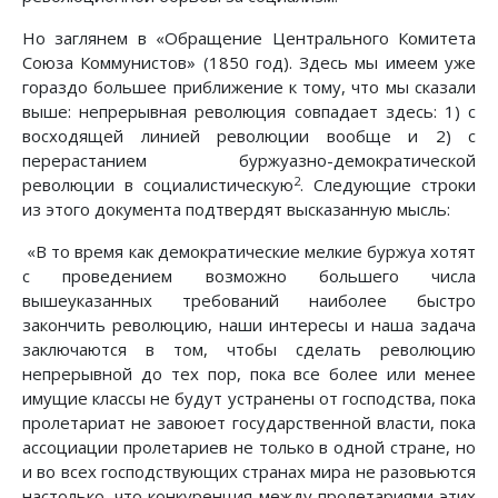
Но заглянем в «Обращение Центрального Комитета
Союза Коммунистов» (1850 год). Здесь мы имеем уже
гораздо большее приближение к тому, что мы сказали
выше: непрерывная революция совпадает здесь: 1) с
восходящей линией революции вообще и 2) с
перерастанием буржуазно-демократической
2
революции в социалистическую
. Следующие строки
из этого документа подтвердят высказанную мысль:
«В то время как демократические мелкие буржуа хотят
с проведением возможно большего числа
вышеуказанных требований наиболее быстро
закончить революцию, наши интересы и наша задача
заключаются в том, чтобы сделать революцию
непрерывной до тех пор, пока все более или менее
имущие классы не будут устранены от господства, пока
пролетариат не завоюет государственной власти, пока
ассоциации пролетариев не только в одной стране, но
и во всех господствующих странах мира не разовьются
настолько, что конкуренция между пролетариями этих