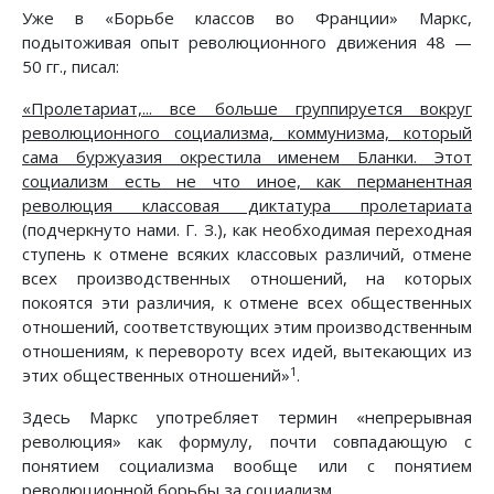
Уже в «Борьбе классов во Франции» Маркс,
подытоживая опыт революционного движения 48 —
50 гг., писал:
«Пролетариат,... все больше группируется вокруг
революционного социализма, коммунизма, который
сама буржуазия окрестила именем Бланки. Этот
социализм есть не что иное, как перманентная
революция классовая диктатура пролетариата
(подчеркнуто нами. Г. З.), как необходимая переходная
ступень к отмене всяких классовых различий, отмене
всех производственных отношений, на которых
покоятся эти различия, к отмене всех общественных
отношений, соответствующих этим производственным
отношениям, к перевороту всех идей, вытекающих из
1
этих общественных отношений»
.
Здесь Маркс употребляет термин «непрерывная
революция» как формулу, почти совпадающую с
понятием социализма вообще или с понятием
революционной борьбы за социализм.