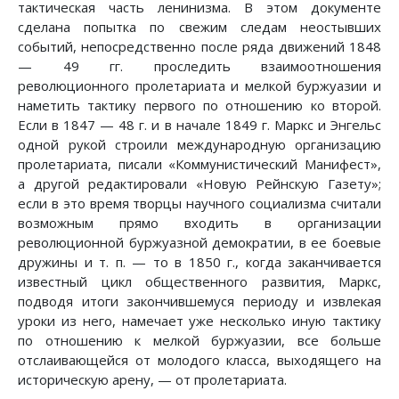
тактическая часть ленинизма. В этом документе
сделана попытка по свежим следам неостывших
событий, непосредственно после ряда движений 1848
— 49 гг. проследить взаимоотношения
революционного пролетариата и мелкой буржуазии и
наметить тактику первого по отношению ко второй.
Если в 1847 — 48 г. и в начале 1849 г. Маркс и Энгельс
одной рукой строили международную организацию
пролетариата, писали «Коммунистический Манифест»,
а другой редактировали «Новую Рейнскую Газету»;
если в это время творцы научного социализма считали
возможным прямо входить в организации
революционной буржуазной демократии, в ее боевые
дружины и т. п. — то в 1850 г., когда заканчивается
известный цикл общественного развития, Маркс,
подводя итоги закончившемуся периоду и извлекая
уроки из него, намечает уже несколько иную тактику
по отношению к мелкой буржуазии, все больше
отслаивающейся от молодого класса, выходящего на
историческую арену, — от пролетариата.