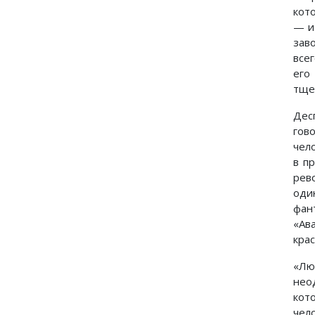
кот
— и
зав
все
его
тще
Дес
гов
чел
в п
рев
оди
фан
«Ав
крас
«Лю
нео
кот
чел