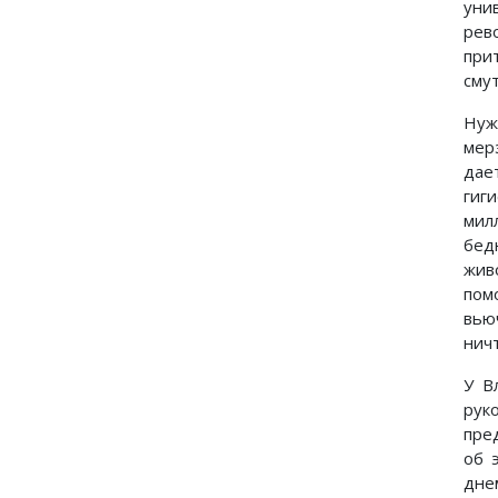
уни
рев
при
сму
Нуж
мер
дае
гиг
мил
бед
жив
пом
вью
нич
У В
рук
пре
об 
дне