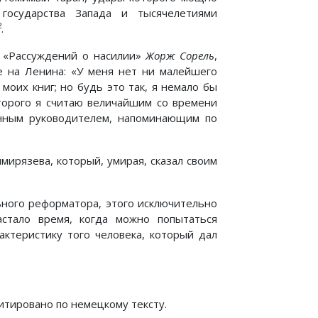
 государства Запада и тысячелетиями
2
.
р «Рассуждений о насилии»
Жорж Сорель
,
ие на Ленина: «У меня нет ни малейшего
моих книг; но будь это так, я немало бы
оторого я считаю величайшим со времени
енным руководителем, напоминающим по
мирязева, который, умирая, сказал своим
ьного реформатора, этого исключительно
астало время, когда можно попытаться
ктеристику того человека, который дал
итировано по немецкому тексту.