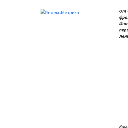
От 
фра
Инт
пер
Лен
Вам