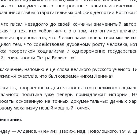
рясают монументально построенные капиталистические
жавшиеся глыбы отвратительных рабских деспотий Востока»
 что писал незадолго до своей кончины знаменитый авто
екая на тех, кто «обвинял» его в том, что он имел влиян
ования предполагать, что Ленин заимствовал свои мысли из 
дился тем, что содействовал духовному росту человека, к
кса теоретиком социализма и одновременно государств
ей гениальности Петра Великого».
аключение, напомню еще слова великого русского ученого Ти
зким: «Я счастлив, что был современником Ленина».
, жизнь, творчество и деятельность этого великого социал
иального политика уже теперь принадлежат истории. Н
росать основанную на точных документальных данных хара
овому механизму новый мощный толчок.
мечания:
дау — Алданов. «Ленин». Париж, изд. Новолоцкого, 1919. Ц