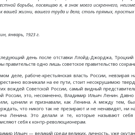
вестной борьбы, посвящаю я, в знак моего искреннего, неи
к вашей жизни, вашего труда и дела, столь прямых, простых
ин, январь, 1923 г.
следующий день после отставки Ллойд-Джорджа, Троцкий з
ны правительств одно лишь советское правительство сохран
амом деле, рабоче-крестьянская власть России, невзирая 
престанно возникали на ее пути, стоит несокрушимою тверд
гих вождей Советской России, самый видный представител
ой России, это, несомненно, Владимир Ильич Ленин. Давно 
или, ценили и признавали, как Ленина. А между тем, бы
ерждать, что никого так не презирают и не ненавидят, ни на
ича Ленина. Это делали и те, которые называют себя 
числяют себя к контр-революционерам.
димир Ильич — великий среди великих, личность, уже окута