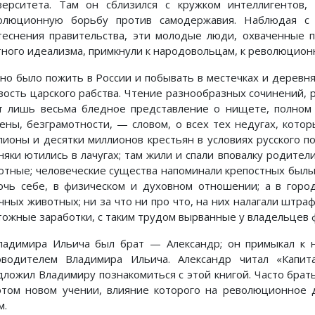
верситета. Там он сблизился с кружком интеллигентов
олюционную борьбу против самодержавия. Наблюдая 
теснения правительства, эти молодые люди, охваченные п
тного идеализма, примкнули к народовольцам, к революцион
но было пожить в России и побывать в местечках и деревня
зость царского рабства. Чтение разнообразных сочинений, 
т лишь весьма бледное представление о нищете, полном 
иены, безграмотности, — словом, о всех тех недугах, кото
лионы и десятки миллионов крестьян в условиях русского п
няки ютились в лачугах; там жили и спали вповалку родител
отные; человеческие существа напоминали крепостных был
очь себе, в физическом и духовном отношении; а в город
чных животных; ни за что ни про что, на них налагали штраф
тожные заработки, с таким трудом вырванные у владельцев ф
ладимира Ильича был брат — Александр; он примыкал к 
оводителем Владимира Ильича. Александр читал «Капит
дложил Владимиру познакомиться с этой книгой. Часто брат
этом новом учении, влияние которого на революционное 
м.