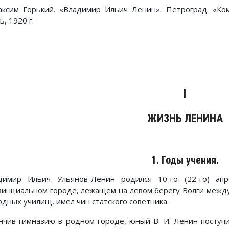
ксим Горький. «Владимир Ильич Ленин». Петроград. «Ко
, 1920 г.
I
ЖИЗНЬ ЛЕНИНА
1. Годы учения.
димир Ильич Ульянов-Ленин родился 10-го (22-го) ап
винциальном городе, лежащем на левом берегу Волги между
одных училищ, имел чин статского советника.
нчив гимназию в родном городе, юный В. И. Ленин поступ