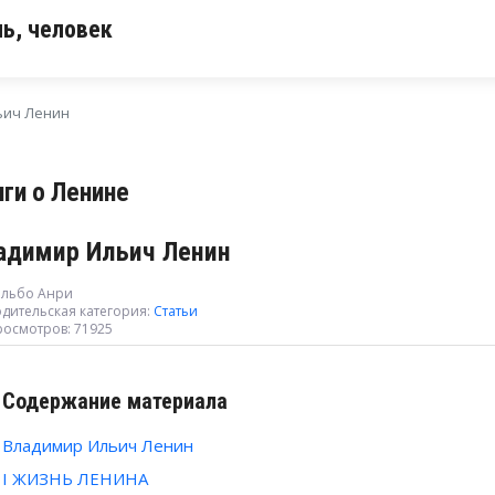
ь, человек
ьич Ленин
иги о Ленине
адимир Ильич Ленин
ильбо Анри
дительская категория:
Статьи
росмотров: 71925
Содержание материала
Владимир Ильич Ленин
I ЖИЗНЬ ЛЕНИНА