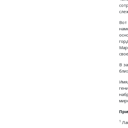
сот
сле
Вот
нам
осн
гор
Мар
сво
В з
бли
Имя
ген
наб
мир
При
1
Лан