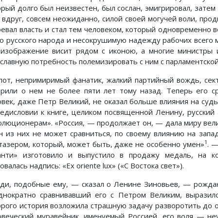
орый долго был неизвестен, был сослан, эмигрировал, зате
 вдруг, совсем неожиданно, силой своей могучей воли, прод
оевал власть и стал тем человеком, который одновременно 
го русского народа и несокрушимую надежду рабочих всего 
 изображение висит рядом с иконою, а многие министры 
славную потребность полемизировать с ним с парламентской
пот, непримиримый фанатик, жалкий партийный вождь, сект
орили о нем не более пяти лет тому назад. Теперь его 
овек, даже Петр Великий, не оказал больше влияния на суд
редисловии к книге, целиком посвященной Ленину, русский 
олюционерам». «Россия, — продолжает он, — дала миру вели
н из них не может сравниться, по своему влиянию на запад
1
тазером, который, может быть, даже не особенно умен»
. 
анти» изготовило и выпустило в продажу медаль, на 
овалась надпись: «Ех oriente lux» («С Востока свет»).
ди, подобные ему, — сказал о Ленине Зиновьев, — рождаю
днократно сравнивавший его с Петром Великим, выразилс
орого история возложила страшную задачу разворотить до 
овеческий муравейник, именуемый Россией, его воля — н