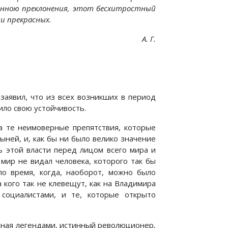
зменною преклонения, этот бесхитростный
 и прекрасных.
А. Г.
аявил, что из всех возникших в период
ило свою устойчивость.
на те неимоверные препятствия, которые
ыней, и, как бы ни было велико значение
ь этой власти перед лицом всего мира и
мир не видал человека, которого так бы
ло время, когда, наоборот, можно было
 кого так не клевещут, как на Владимира
социалистами, и те, которые открыто
нная легендами, истинный революционер,