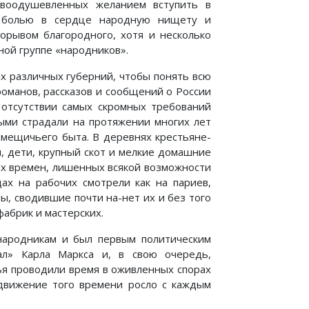
, воодушевленных желанием вступить в
с болью в сердце народную нищету и
орывом благородного, хотя и несколько
ной группе «народников».
х различных губерний, чтобы понять всю
романов, рассказов и сообщений о России
отсутствии самых скромных требований
рыми страдали на протяжении многих лет
омещичьего быта. В деревнях крестьяне-
и, дети, крупный скот и мелкие домашние
ых времен, лишенных всякой возможности
ах на рабочих смотрели как на париев,
ы, сводившие почти на-нет их и без того
абрик и мастерских.
народникам и был первым политическим
ал» Карла Маркса и, в свою очередь,
ья проводили время в оживленных спорах
движение того времени росло с каждым