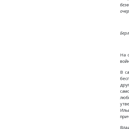
без
очер
Берл
На 
вой
В с
бес
дру
сам
люб
утв
Иль
при
Вла