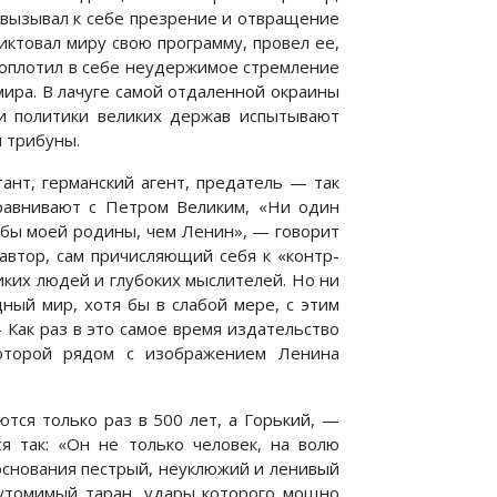
м вызывал к себе презрение и отвращение
иктовал миру свою программу, провел ее,
воплотил в себе неудержимое стремление
мира. В лачуге самой отдаленной окраины
и политики великих держав испытывают
 трибуны.
ант, германский агент, предатель — так
сравнивают с Петром Великим, «Ни один
ьбы моей родины, чем Ленин», — говорит
автор, сам причисляющий себя к «контр-
ких людей и глубоких мыслителей. Но ни
ный мир, хотя бы в слабой мере, с этим
— Как раз в это самое время издательство
которой рядом с изображением Ленина
тся только раз в 500 лет, а Горький, —
я так: «Он не только человек, на волю
основания пестрый, неуклюжий и ленивый
еутомимый таран, удары которого мощно