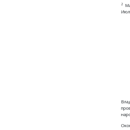
2
Ма
Июль
Вла
про
нар
Око