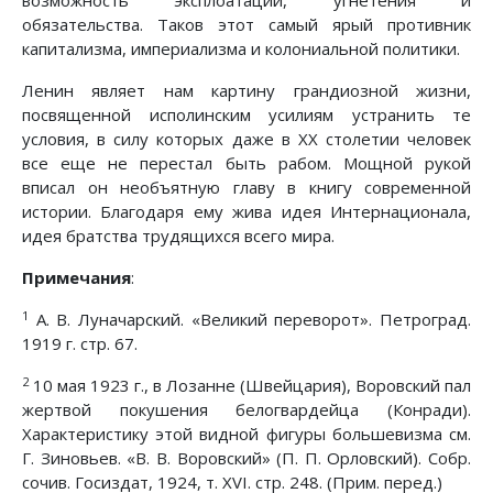
возможность эксплоатации, угнетения и
обязательства. Таков этот самый ярый противник
капитализма, империализма и колониальной политики.
Ленин являет нам картину грандиозной жизни,
посвященной исполинским усилиям устранить те
условия, в силу которых даже в XX столетии человек
все еще не перестал быть рабом. Мощной рукой
вписал он необъятную главу в книгу современной
истории. Благодаря ему жива идея Интернационала,
идея братства трудящихся всего мира.
Примечания
:
1
А. В. Луначарский. «Великий переворот». Петроград.
1919 г. стр. 67.
2
10 мая 1923 г., в Лозанне (Швейцария), Воровский пал
жертвой покушения белогвардейца (Конради).
Характеристику этой видной фигуры большевизма см.
Г. Зиновьев. «В. В. Воровский» (П. П. Орловский). Собр.
сочив. Госиздат, 1924, т. XVI. стр. 248. (Прим. перед.)