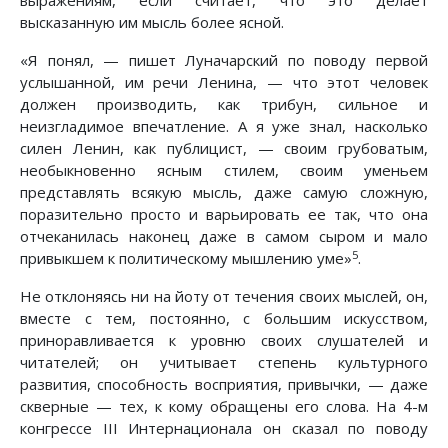
выражениям, если считает, что это делает
высказанную им мысль более ясной.
«Я понял, — пишет Луначарский по поводу первой
услышанной, им речи Ленина, — что этот человек
должен производить, как трибун, сильное и
неизгладимое впечатление. А я уже знал, насколько
силен Ленин, как публицист, — своим грубоватым,
необыкновенно ясным стилем, своим уменьем
представлять всякую мысль, даже самую сложную,
поразительно просто и варьировать ее так, что она
отчеканилась наконец даже в самом сыром и мало
5
привыкшем к политическому мышлению уме»
.
Не отклоняясь ни на йоту от течения своих мыслей, он,
вместе с тем, постоянно, с большим искусством,
приноравливается к уровню своих слушателей и
читателей; он учитывает степень культурного
развития, способность восприятия, привычки, — даже
скверные — тех, к кому обращены его слова. На 4-м
конгрессе III Интернационала он сказал по поводу