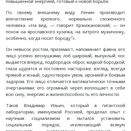
повышенной энергией, готовый к новой борьбе.
По своему внешнему виду Ленин производит
впечатление крепкого, нормально сложенного
человека. «На вид, — говорит Кржижановский, — он
похож на ярославского кулачка, на хитрого мужичонку,
7
особенно, когда носит бороду
».
Он невысок ростом, приземист, напоминает фавна; его
лицо усеяно веснушками; лоб широкий, выпуклый; нос
выдается вперед, подбородок оброс жидкой бородкой;
глаза щурятся и постоянно настороже; взгляд, всегда
прямой и ясный, одухотворен умом, иронией и боевым
задором. Его лицо отличается математически-точными
очертаниями; его огромный череп воплощает в себе
всю силу, энергию и жизнеспособность его личности.
Таков Владимир Ильич, который в гигантской
лаборатории, именуемой Россией, проделал опыт с
научным социализмом и пытался установить
социальный порядок, исключающий всякую