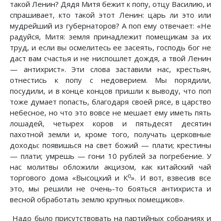
такой Ленин? Дядя Митя бежит к попу, отцу Василию, и
спрашивает, кто такой этот Ленин: царь ли это или
мудрейший из губернаторов? А поп ему отвечает: «Не
радуйся, Митя: земля принадлежит помещикам за их
труд, и если вы осмелитесь ее засеять, господь бог не
даст вам счастья и не ниспошлет дождя, а твой Ленин
— антихрист». Эти слова заставили нас, крестьян,
отнестись к попу с недоверием. Мы порядили,
посудили, и в конце концов пришли к выводу, что поп
тоже думает попасть, благодаря своей рясе, в царство
небесное, но что это вовсе не мешает ему иметь пять
лошадей, четырех коров и пятьдесят десятин
пахотной земли и, кроме того, получать церковные
доходы: появишься на свет божий — плати; крестины
— плати; умрешь — гони 10 рублей за погребение. У
нас молитвы обложили акцизом, как китайский чай
0
торгового дома «Высоцкий и К
». И вот, взвесив все
это, мы решили не очень-то бояться антихриста и
весной обработать землю крупных помещиков».
Надо было присутствовать на партийных собраниях и