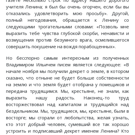
газете несколько строк по адресу нашего дорогого
учителя Ленина; я был бы очень огорчен, если бы вы
отказались удовлетворить мою просьбу». Другой,
полный негодования, обращается к Ленину со
следующими трогательными словами: «Позволь мне
выразить тебе чувства глубокой скорби, ненависти и
возмущения против безумного врага, осмелившегося
совершить покушение на вождя порабощенных».
Но бесспорно самым интересным из полученных
Владимиром Ильичем писем является следующее: «В
начале ноября мы получили декрет о земле, в котором
сказано, что отныне не будет больше собственности
на землю и что земля будет отобрана у помещиков и
передана трудящимся. Мы, крестьяне, не знали, как
выразить нашу радость. Наконец-то труд
восторжествовал над капиталом и трудящийся над
бездельником. Мы, трудящиеся, мы, крестьяне, были в
восторге; мы сгорали от любопытства, желая узнать,
кто этот добрый человек, сумевший все так хорошо
устроить и подписавший декрет именем Ленина? Кто