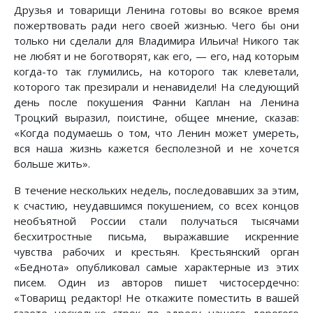
Друзья и товарищи Ленина готовы во всякое время
пожертвовать ради него своей жизнью. Чего бы они
только ни сделали для Владимира Ильича! Никого так
не любят и не боготворят, как его, — его, над которым
когда-то так глумились, на которого так клеветали,
которого так презирали и ненавидели! На следующий
день после покушения Фанни Каплан на Ленина
Троцкий выразил, поистине, общее мнение, сказав:
«Когда подумаешь о том, что Ленин может умереть,
вся наша жизнь кажется бесполезной и не хочется
больше жить».
В течение нескольких недель, последовавших за этим,
к счастию, неудавшимся покушением, со всех концов
необъятной России стали получаться тысячами
бесхитростные письма, выражавшие искренние
чувства рабочих и крестьян. Крестьянский орган
«Беднота» опубликовал самые характерные из этих
писем. Один из авторов пишет чистосердечно:
«Товарищ редактор! Не откажите поместить в вашей