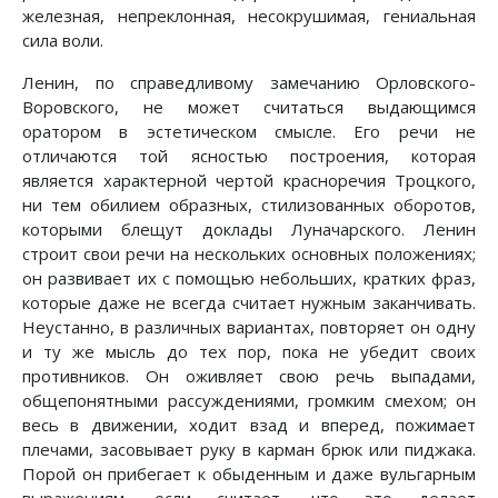
железная, непреклонная, несокрушимая, гениальная
сила воли.
Ленин, по справедливому замечанию Орловского-
Воровского, не может считаться выдающимся
оратором в эстетическом смысле. Его речи не
отличаются той ясностью построения, которая
является характерной чертой красноречия Троцкого,
ни тем обилием образных, стилизованных оборотов,
которыми блещут доклады Луначарского. Ленин
строит свои речи на нескольких основных положениях;
он развивает их с помощью небольших, кратких фраз,
которые даже не всегда считает нужным заканчивать.
Неустанно, в различных вариантах, повторяет он одну
и ту же мысль до тех пор, пока не убедит своих
противников. Он оживляет свою речь выпадами,
общепонятными рассуждениями, громким смехом; он
весь в движении, ходит взад и вперед, пожимает
плечами, засовывает руку в карман брюк или пиджака.
Порой он прибегает к обыденным и даже вульгарным