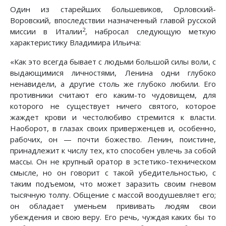
Один из старейших большевиков, Орловский-
Воровский, впоследствии назначенный главой русской
2
миссии в Италии
, набросал следующую меткую
характеристику Владимира Ильича:
«Как это всегда бывает с людьми большой силы воли, с
выдающимися личностями, Ленина одни глубоко
ненавидели, а другие столь же глубоко любили. Его
противники считают его каким-то чудовищем, для
которого не существует ничего святого, которое
жаждет крови и честолюбиво стремится к власти.
Наоборот, в глазах своих приверженцев и, особенно,
рабочих, он — почти божество. Ленин, поистине,
принадлежит к числу тех, кто способен увлечь за собой
массы. Он не крупный оратор в эстетико-техническом
смысле, но он говорит с такой убедительностью, с
таким подъемом, что может заразить своим гневом
тысячную толпу. Общение с массой воодушевляет его;
он обладает уменьем прививать людям свои
убеждения и свою веру. Его речь, чуждая каких бы то