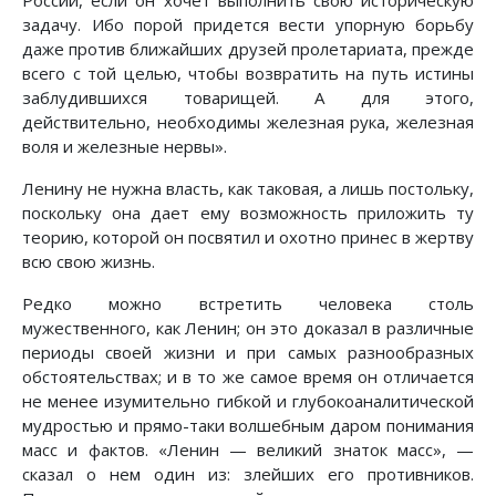
России, если он хочет выполнить свою историческую
задачу. Ибо порой придется вести упорную борьбу
даже против ближайших друзей пролетариата, прежде
всего с той целью, чтобы возвратить на путь истины
заблудившихся товарищей. А для этого,
действительно, необходимы железная рука, железная
воля и железные нервы».
Ленину не нужна власть, как таковая, а лишь постольку,
поскольку она дает ему возможность приложить ту
теорию, которой он посвятил и охотно принес в жертву
всю свою жизнь.
Редко можно встретить человека столь
мужественного, как Ленин; он это доказал в различные
периоды своей жизни и при самых разнообразных
обстоятельствах; и в то же самое время он отличается
не менее изумительно гибкой и глубокоаналитической
мудростью и прямо-таки волшебным даром понимания
масс и фактов. «Ленин — великий знаток масс», —
сказал о нем один из: злейших его противников.