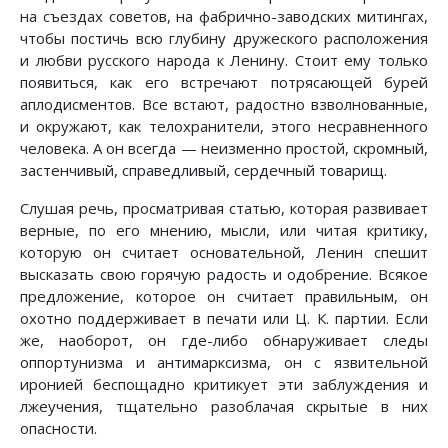
на съездах советов, на фабрично-заводских митингах,
чтобы постичь всю глубину дружеского расположения
и любви русского народа к Ленину. Стоит ему только
появиться, как его встречают потрясающей бурей
аплодисментов. Все встают, радостно взволнованные,
и окружают, как телохранители, этого несравненного
человека. А он всегда — неизменно простой, скромный,
застенчивый, справедливый, сердечный товарищ.
Слушая речь, просматривая статью, которая развивает
верные, по его мнению, мысли, или читая критику,
которую он считает основательной, Ленин спешит
высказать свою горячую радость и одобрение. Всякое
предложение, которое он считает правильным, он
охотно поддерживает в печати или Ц. К. партии. Если
же, наоборот, он где-либо обнаруживает следы
оппортунизма и антимарксизма, он с язвительной
иронией беспощадно критикует эти заблуждения и
лжеучения, тщательно разоблачая скрытые в них
опасности.