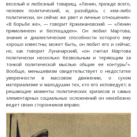
веселый и любезный товарищ. «Ленин, прежде всего,
человек политический, и, разойдясь с кем-либо
политически, он сейчас же рвет и личные отношения».
«В борьбе же», — говорит Кржижановский. — «Ленин
прямолинеен и беспощаден». Он любил Мартова,
знания и диалектические способности которого ему
хорошо известны; может быть, он любит его и сейчас;
но, как говорит Луначарский, «он считал Мартова
политически несколько безвольным и теряющим за
1
тонкой политической мыслью общие ее контуры
».
Вообще, меньшевизм свидетельствует о недостатке
уверенности в массовом движении, о сухом
материализме и малодушии тех, кто его исповедует; в
решающие моменты политических кризисов и самых
элементарных социальных осложнений он неизбежно
ведет своих сторонников вправо.