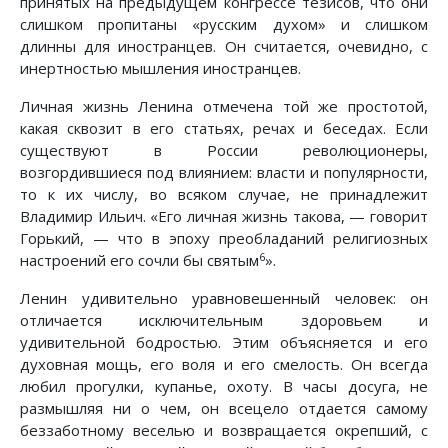
принятых на предыдущем конгрессе тезисов, что они
слишком пропитаны «русским духом» и слишком
длинны для иностранцев. Он считается, очевидно, с
инертностью мышления иностранцев.
Личная жизнь Ленина отмечена той же простотой,
какая сквозит в его статьях, речах и беседах. Если
существуют в России революционеры,
возгордившиеся под влиянием: власти и популярности,
то к их числу, во всяком случае, не принадлежит
Владимир Ильич. «Его личная жизнь такова, — говорит
Горький, — что в эпоху преобладаний религиозных
6
настроений его сочли бы святым
».
Ленин удивительно уравновешенный человек: он
отличается исключительным здоровьем и
удивительной бодростью. Этим объясняется и его
духовная мощь, его воля и его смелость. Он всегда
любил прогулки, купанье, охоту. В часы досуга, не
размышляя ни о чем, он всецело отдается самому
беззаботному веселью и возвращается окрепший, с