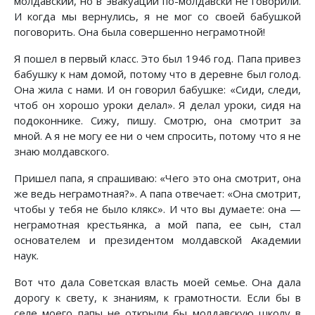
молдавский, но в эвакуации по-молдавски не говорили.
И когда мы вернулись, я не мог со своей бабушкой
поговорить. Она была совершенно неграмотной!
Я пошел в первый класс. Это был 1946 год. Папа привез
бабушку к нам домой, потому что в деревне был голод.
Она жила с нами. И он говорил бабушке: «Сиди, следи,
чтоб он хорошо уроки делал». Я делал уроки, сидя на
подоконнике. Сижу, пишу. Смотрю, она смотрит за
мной. А я не могу ее ни о чем спросить, потому что я не
знаю молдавского.
Пришел папа, я спрашиваю: «Чего это она смотрит, она
же ведь неграмотная?». А папа отвечает: «Она смотрит,
чтобы у тебя не было клякс». И что вы думаете: она —
неграмотная крестьянка, а мой папа, ее сын, стал
основателем и президентом молдавской Академии
наук.
Вот что дала Советская власть моей семье. Она дала
дорогу к свету, к знаниям, к грамотности. Если бы в
селе моего папы не открыли бы молдавскую школу в