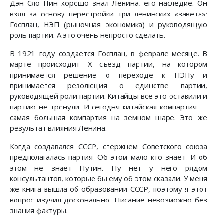
Дэн Сяо Пин хорошо знал Ленина, его наследие. Он
взял за основу перестройки три ленинских «завета»:
Госплан, НЭП (рыночная экономика) и руководящую
роль партии. А это очень непросто сделать.
В 1921 году создается Госплан, в феврале месяце. В
марте происходит Х съезд партии, на котором
принимается решение о переходе к НЭПу и
принимается резолюция о единстве партии,
руководящей роли партии. Китайцы всё это оставили и
партию не тронули. И сегодня китайская компартия —
самая большая компартия на земном шаре. Это же
результат влияния Ленина.
Когда создавался СССР, стержнем Советского союза
предполагалась партия. Об этом мало кто знает. И об
этом не знает Путин. Ну нет у него рядом
консультантов, которые бы ему об этом сказали. У меня
же книга вышла об образовании СССР, поэтому я этот
вопрос изучил досконально. Писание невозможно без
знания фактуры.