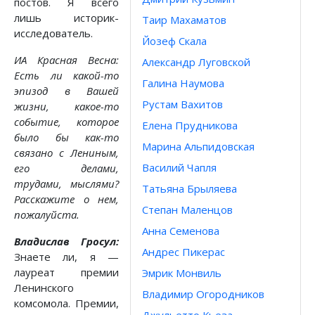
постов. Я всего
лишь историк-
Таир Махаматов
исследователь.
Йозеф Скала
ИА Красная Весна:
Александр Луговской
Есть ли какой-то
Галина Наумова
эпизод в Вашей
Рустам Вахитов
жизни, какое-то
событие, которое
Елена Прудникова
было бы как-то
Марина Альпидовская
связано с Лениным,
Василий Чапля
его делами,
трудами, мыслями?
Татьяна Брыляева
Расскажите о нем,
Степан Маленцов
пожалуйста.
Анна Семенова
Владислав Гросул:
Андрес Пикерас
Знаете ли, я —
лауреат премии
Эмрик Монвиль
Ленинского
Владимир Огородников
комсомола. Премии,