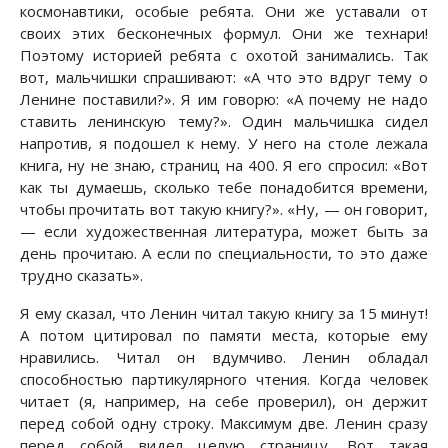
космонавтики, особые ребята. Они же уставали от
своих этих бесконечных формул. Они же технари!
Поэтому историей ребята с охотой занимались. Так
вот, мальчишки спрашивают: «А что это вдруг тему о
Ленине поставили?». Я им говорю: «А почему не надо
ставить ленинскую тему?». Один мальчишка сидел
напротив, я подошел к нему. У него на столе лежала
книга, ну не знаю, страниц на 400. Я его спросил: «Вот
как ты думаешь, сколько тебе понадобится времени,
чтобы прочитать вот такую книгу?». «Ну, — он говорит,
— если художественная литература, может быть за
день прочитаю. А если по специальности, то это даже
трудно сказать».
Я ему сказал, что Ленин читал такую книгу за 15 минут!
А потом цитировал по памяти места, которые ему
нравились. Читал он вдумчиво. Ленин обладал
способностью партикулярного чтения. Когда человек
читает (я, например, на себе проверил), он держит
перед собой одну строку. Максимум две. Ленин сразу
перед собой видел целую страницу. Вот такая