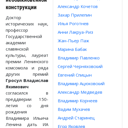
Александр Кочетов
конструкции
Захар Прилепин
Доктор
Илья Роготнев
исторических наук,
профессор
Анни Лакруа-Риз
Государственной
Жан-Пьер Паж
академии
славянской
Марина Бабак
культуры, лауреат
Владимир Павленко
премии Ленинского
Сергей Черняховский
комсомола и ряда
других премий
Евгений Спицын
Гросул Владислав
Владимир Ацюковский
Якимович
Александр Медведев
согласился в
преддверии 150-
Владимир Корнеев
летия со дня
Вадим Мухачев
рождения
Андрей Старинец
Владимира Ильича
Ленина дать ИА
Егор Яковлев