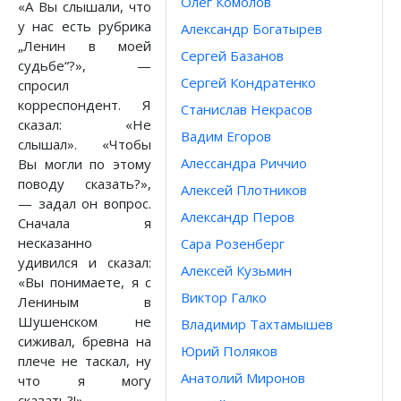
Олег Комолов
«А Вы слышали, что
у нас есть рубрика
Александр Богатырев
„Ленин в моей
Сергей Базанов
судьбе“?», —
Сергей Кондратенко
спросил
корреспондент. Я
Станислав Некрасов
сказал: «Не
Вадим Егоров
слышал». «Чтобы
Алессандра Риччио
Вы могли по этому
поводу сказать?»,
Алексей Плотников
— задал он вопрос.
Александр Перов
Сначала я
несказанно
Сара Розенберг
удивился и сказал:
Алексей Кузьмин
«Вы понимаете, я с
Виктор Галко
Лениным в
Шушенском не
Владимир Тахтамышев
сиживал, бревна на
Юрий Поляков
плече не таскал, ну
Анатолий Миронов
что я могу
сказать?!»