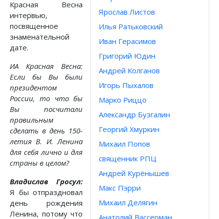
Красная Весна
Ярослав Листов
интервью,
посвященное
Илья Ратьковский
знаменательной
Иван Герасимов
дате.
Григорий Юдин
ИА Красная Весна:
Андрей Колганов
Если бы Вы были
Игорь Пыхалов
президентом
России, то что бы
Марко Риццо
Вы посчитали
Александр Бузгалин
правильным
Георгий Хмуркин
сделать в день 150-
летия В. И. Ленина
Михаил Попов
для себя лично и для
священник РПЦ
страны в целом?
Андрей Курёнышев
Владислав Гросул:
Макс Пэрри
Я бы отпраздновал
Михаил Делягин
день рождения
Ленина, потому что
Анатолий Вассерман