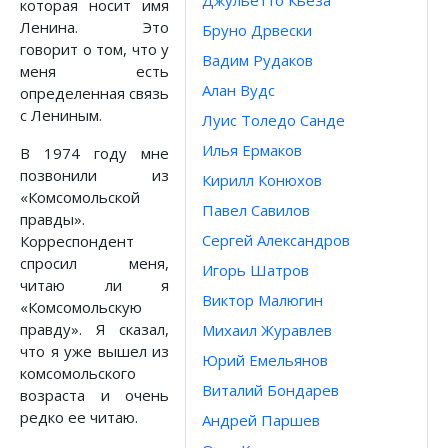
Джульетто Кьеза
которая носит имя
Ленина. Это
Бруно Дрвески
говорит о том, что у
Вадим Рудаков
меня есть
Алан Вудс
определенная связь
с Лениным.
Луис Толедо Санде
Илья Ермаков
В 1974 году мне
позвонили из
Кирилл Конюхов
«Комсомольской
Павел Савилов
правды».
Сергей Александров
Корреспондент
спросил меня,
Игорь Шатров
читаю ли я
Виктор Малюгин
«Комсомольскую
правду». Я сказал,
Михаил Журавлев
что я уже вышел из
Юрий Емельянов
комсомольского
Виталий Бондарев
возраста и очень
редко ее читаю.
Андрей Паршев