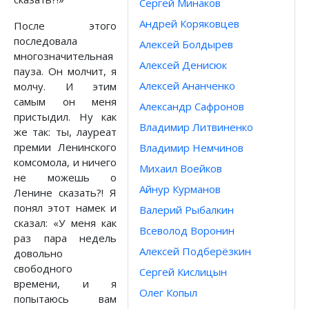
Сергей Минаков
Андрей Коряковцев
После этого
последовала
Алексей Болдырев
многозначительная
Алексей Денисюк
пауза. Он молчит, я
Алексей Ананченко
молчу. И этим
самым он меня
Александр Сафронов
пристыдил. Ну как
Владимир Литвиненко
же так: ты, лауреат
премии Ленинского
Владимир Немчинов
комсомола, и ничего
Михаил Воейков
не можешь о
Айнур Курманов
Ленине сказать?! Я
понял этот намек и
Валерий Рыбалкин
сказал: «У меня как
Всеволод Воронин
раз пара недель
Алексей Подберёзкин
довольно
свободного
Сергей Кислицын
времени, и я
Олег Копыл
попытаюсь вам