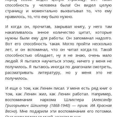
способность у человека была! Он видел целую
страницу и моментально выхватывал то, что ему
нравилось, то, что ему было нужно.
И когда он, прочитав, закрывал книгу, у него там
накапливалось энное количество цитат, которые
нужны были ему для работы. Он запоминал надолго.
Вот его способность такая. Могло пройти несколько
лет, и он вспоминал, что он читал когда-то. Такой
способностью обладает, ну я не знаю, очень мало
людей. Я пытался научиться этому, ничего у меня не
получилось. Я пытаюсь иногда по диагонали смотреть,
рассматривать литературу, но у меня это не
получилось.
И еще о том, как Ленин писал. У меня есть ряд книг о
том, как Ленин жил, как Ленин работал. Например,
воспоминания наркома Шлихтера (
Александр
Григорьевич Шлихтер (1868-1940) — прим. ИА Красная
Весна
). Мне подарили эти воспоминания его потомки.
Они жили рядом со мной, этажом выше.