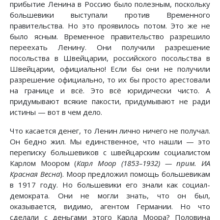
прибытие Ленина в Россию было полезным, поскольку
большевики выступали против Временного
правительства. Но это проявилось потом. Это же не
было ясным. Временное правительство разрешило
переехать Ленину. Они получили разрешение
посольства в Швейцарии, российского посольства в
Швейцарии, официально! Если бы они не получили
разрешение официально, то их бы просто арестовали
на границе и всё. Это всё юридически чисто. А
придумывают всякие пакости, придумывают не ради
истины — вот в чем дело.
Что касается денег, то Ленин лично ничего не получал.
Он бедно жил. Мы единственное, что нашли — это
переписку большевиков с швейцарским социалистом
Карлом Моором (
Карл Моор (1853–1932) — прим. ИА
Красная Весна
). Моор предложил помощь большевикам
в 1917 году. Но большевики его знали как социал-
демократа. Они не могли знать, что он был,
оказывается, видимо, агентом Германии. Но что
сделали с деньгами этого Карла Моора? Половина