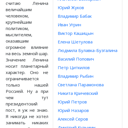
считаю Ленина
Юрий Жуков
величайшим
человеком,
Владимир Бабак
крупнейшим
Иван Угрин
политиком,
Виктор Кашицын
мыслителем,
оказавшим
Елена Шетулова
огромное влияние
Людмила Булавка-Бузгалина
на весь земной шар.
Василий Попович
Значение Ленина
носит планетарный
Петр Циткилов
характер. Оно не
Владимир Рыбин
ограничивается
Светлана Парамонова
только нашей
Россией. Ну а при
Никита Кричевский
чем тут
Юрий Петров
президентский
пост, я уж не знаю.
Юрий Назаров
Я никогда не хотел
Алексей Серов
занимать никаких
Дмитрий Кузьмин