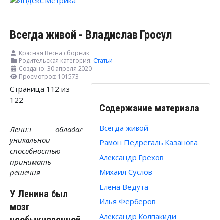
Всегда живой - Владислав Гросул
Красная Весна сборник
Родительская категория:
Статьи
Создано: 30 апреля 2020
Просмотров: 101573
Страница 112 из
122
Содержание материала
Всегда живой
Ленин обладал
уникальной
Рамон Педрегаль Казанова
способностью
Александр Грехов
принимать
Михаил Суслов
решения
Елена Ведута
У Ленина был
Илья Ферберов
мозг
Александр Колпакиди
необыкновенной