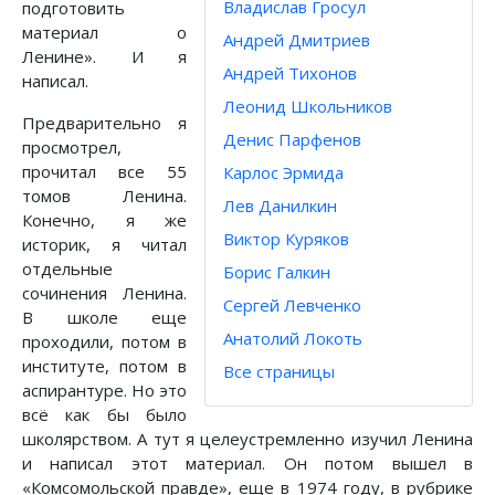
Владислав Гросул
подготовить
материал о
Андрей Дмитриев
Ленине». И я
Андрей Тихонов
написал.
Леонид Школьников
Предварительно я
Денис Парфенов
просмотрел,
прочитал все 55
Карлос Эрмида
томов Ленина.
Лев Данилкин
Конечно, я же
Виктор Куряков
историк, я читал
отдельные
Борис Галкин
сочинения Ленина.
Сергей Левченко
В школе еще
Анатолий Локоть
проходили, потом в
институте, потом в
Все страницы
аспирантуре. Но это
всё как бы было
школярством. А тут я целеустремленно изучил Ленина
и написал этот материал. Он потом вышел в
«Комсомольской правде», еще в 1974 году, в рубрике