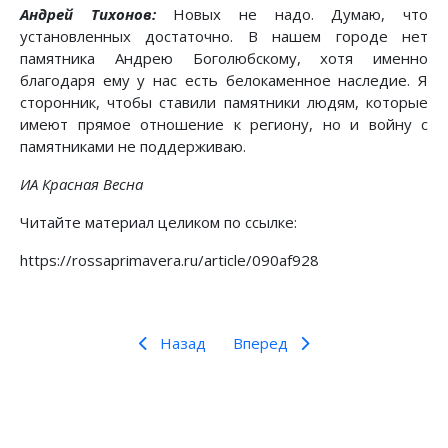
Андрей Тихонов:
Новых не надо. Думаю, что
установленных достаточно. В нашем городе нет
памятника Андрею Боголюбскому, хотя именно
благодаря ему у нас есть белокаменное наследие. Я
сторонник, чтобы ставили памятники людям, которые
имеют прямое отношение к региону, но и войну с
памятниками не поддерживаю.
ИА Красная Весна
Читайте материал целиком по ссылке:
https://rossaprimavera.ru/article/090af928
Назад
Вперед
Предыдущий: Масштаб гения
Следующий: Вокруг Ленина сей
Назад
Вперед