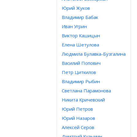
Юрий Жуков
Владимир Бабак
Иван Угрин
Виктор Кашицын
Елена Шетулова
Людмила Булавка-Бузгалина
Василий Попович
Петр Циткилов
Владимир Рыбин
Светлана Парамонова
Никита Кричевский
Юрий Петров
Юрий Назаров
Алексей Серов
Дмитрий Кузьмин