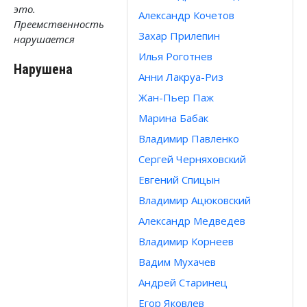
это.
Александр Кочетов
Преемственность
Захар Прилепин
нарушается
Илья Роготнев
Нарушена
Анни Лакруа-Риз
Жан-Пьер Паж
Марина Бабак
Владимир Павленко
Сергей Черняховский
Евгений Спицын
Владимир Ацюковский
Александр Медведев
Владимир Корнеев
Вадим Мухачев
Андрей Старинец
Егор Яковлев