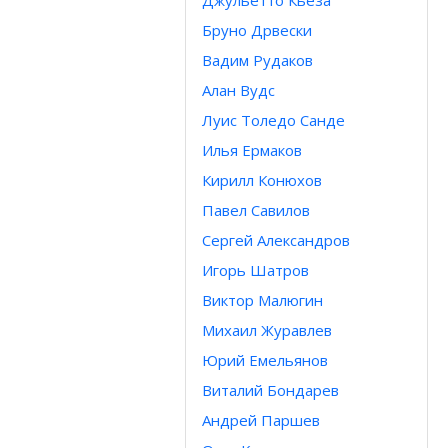
Джульетто Кьеза
Бруно Дрвески
Вадим Рудаков
Алан Вудс
Луис Толедо Санде
Илья Ермаков
Кирилл Конюхов
Павел Савилов
Сергей Александров
Игорь Шатров
Виктор Малюгин
Михаил Журавлев
Юрий Емельянов
Виталий Бондарев
Андрей Паршев