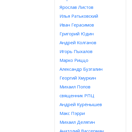
Ярослав Листов
Илья Ратьковский
Иван Герасимов
Григорий Юдин
Андрей Колганов
Игорь Пыхалов
Марко Риццо
Александр Бузгалин
Георгий Хмуркин
Михаил Попов
священник РПЦ
Андрей Курёнышев
Макс Пэрри
Михаил Делягин
Анатолий Вассерман