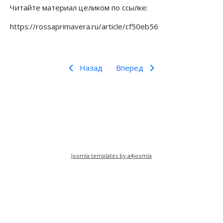
Читайте материал целиком по ссылке:
https://rossaprimavera.ru/article/cf50eb56
Назад
Вперед
Предыдущий: Масштаб гения
Следующий: Вокруг Ленина сей
Назад
Вперед
Joomla templates by a4joomla