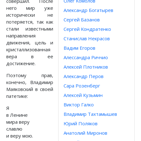
Олег Комолов
совершил. После
него мир уже
Александр Богатырев
исторически не
Сергей Базанов
потеряется, так как
стали известными
Сергей Кондратенко
направления
Станислав Некрасов
движения, цель и
Вадим Егоров
кристаллизованная
вера в ее
Алессандра Риччио
достижение.
Алексей Плотников
Поэтому прав,
Александр Перов
конечно, Владимир
Сара Розенберг
Маяковский в своей
Алексей Кузьмин
патетике:
Виктор Галко
Я
Владимир Тахтамышев
в Ленине
мира веру
Юрий Поляков
славлю
Анатолий Миронов
и веру мою.