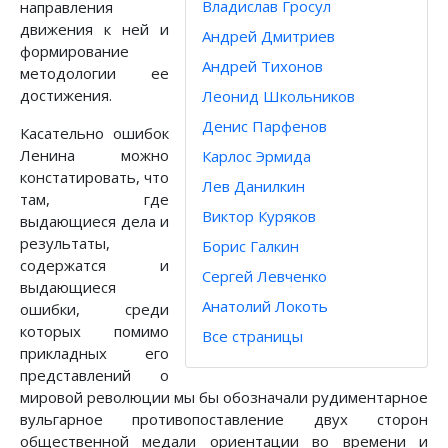
Владислав Гросул
направления
движения к ней и
Андрей Дмитриев
формирование
Андрей Тихонов
методологии ее
достижения.
Леонид Школьников
Денис Парфенов
Касательно ошибок
Ленина можно
Карлос Эрмида
констатировать, что
Лев Данилкин
там, где
Виктор Куряков
выдающиеся дела и
результаты,
Борис Галкин
содержатся и
Сергей Левченко
выдающиеся
Анатолий Локоть
ошибки, среди
которых помимо
Все страницы
прикладных его
представлений о
мировой революции мы бы обозначали рудиментарное
вульгарное противопоставление двух сторон
общественной медали ориентации во времени и