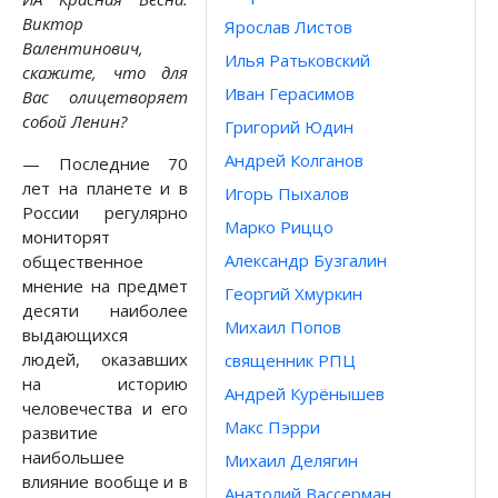
Виктор
Ярослав Листов
Валентинович,
Илья Ратьковский
скажите, что для
Иван Герасимов
Вас олицетворяет
собой Ленин?
Григорий Юдин
Андрей Колганов
— Последние 70
лет на планете и в
Игорь Пыхалов
России регулярно
Марко Риццо
мониторят
Александр Бузгалин
общественное
мнение на предмет
Георгий Хмуркин
десяти наиболее
Михаил Попов
выдающихся
людей, оказавших
священник РПЦ
на историю
Андрей Курёнышев
человечества и его
Макс Пэрри
развитие
наибольшее
Михаил Делягин
влияние вообще и в
Анатолий Вассерман