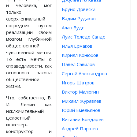
Джульетто Кьеза
и человека, мог
Бруно Дрвески
только
Вадим Рудаков
сверхгениальный
посредник путем
Алан Вудс
реализации своим
Луис Толедо Санде
мозгом глубинной
общественной
Илья Ермаков
чувственной мечты.
Кирилл Конюхов
То есть мечты о
Павел Савилов
справедливости, как
основного закона
Сергей Александров
общественной
Игорь Шатров
жизни.
Виктор Малюгин
Что, собственно, В.
Михаил Журавлев
И. Ленин как
Юрий Емельянов
исключительный
целостный
Виталий Бондарев
инженер-
Андрей Паршев
конструктор и