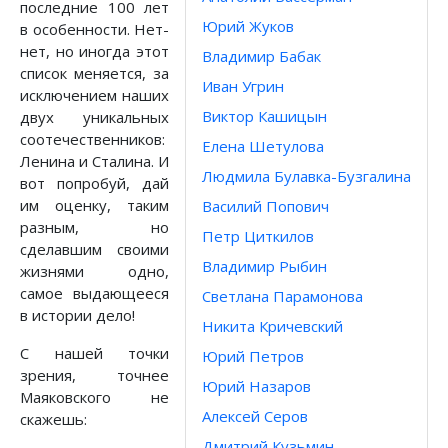
последние 100 лет
Юрий Жуков
в особенности. Нет-
нет, но иногда этот
Владимир Бабак
список меняется, за
Иван Угрин
исключением наших
Виктор Кашицын
двух уникальных
соотечественников:
Елена Шетулова
Ленина и Сталина. И
Людмила Булавка-Бузгалина
вот попробуй, дай
им оценку, таким
Василий Попович
разным, но
Петр Циткилов
сделавшим своими
Владимир Рыбин
жизнями одно,
самое выдающееся
Светлана Парамонова
в истории дело!
Никита Кричевский
С нашей точки
Юрий Петров
зрения, точнее
Юрий Назаров
Маяковского не
Алексей Серов
скажешь:
Дмитрий Кузьмин