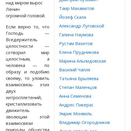
над миром вырос
Таир Махаматов
Ленин
огромной головой.
Йозеф Скала
Александр Луговской
Если верно то, что
Господь —
Галина Наумова
Вседержитель
Рустам Вахитов
целостности —
Елена Прудникова
сотворил мир
целостным, а
Марина Альпидовская
человека — по
Василий Чапля
образу и подобию
своему, то уловить
Татьяна Брыляева
взаимосвязь этих
Степан Маленцов
двух
Анна Семенова
хитросплетений,
кристаллизовать
Андрес Пикерас
движитель
Эмрик Монвиль
эволюции этой
Владимир Огородников
взаимосвязи
природы, общества