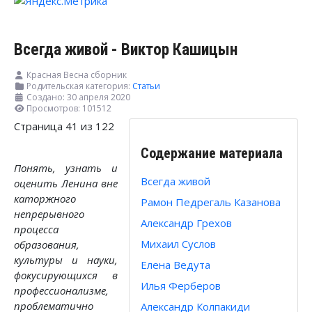
Всегда живой - Виктор Кашицын
Красная Весна сборник
Родительская категория:
Статьи
Создано: 30 апреля 2020
Просмотров: 101512
Страница 41 из 122
Содержание материала
Понять, узнать и
Всегда живой
оценить Ленина вне
каторжного
Рамон Педрегаль Казанова
непрерывного
Александр Грехов
процесса
Михаил Суслов
образования,
культуры и науки,
Елена Ведута
фокусирующихся в
Илья Ферберов
профессионализме,
проблематично
Александр Колпакиди