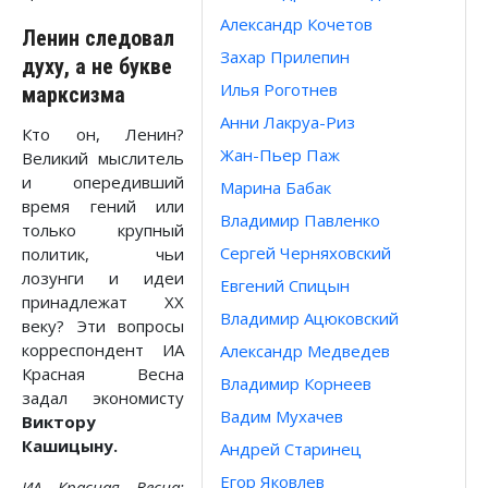
Александр Кочетов
Ленин следовал
Захар Прилепин
духу, а не букве
Илья Роготнев
марксизма
Анни Лакруа-Риз
Кто он, Ленин?
Жан-Пьер Паж
Великий мыслитель
и опередивший
Марина Бабак
время гений или
Владимир Павленко
только крупный
Сергей Черняховский
политик, чьи
лозунги и идеи
Евгений Спицын
принадлежат XX
Владимир Ацюковский
веку? Эти вопросы
корреспондент ИА
Александр Медведев
Красная Весна
Владимир Корнеев
задал экономисту
Вадим Мухачев
Виктору
Кашицыну.
Андрей Старинец
Егор Яковлев
ИА Красная Весна: