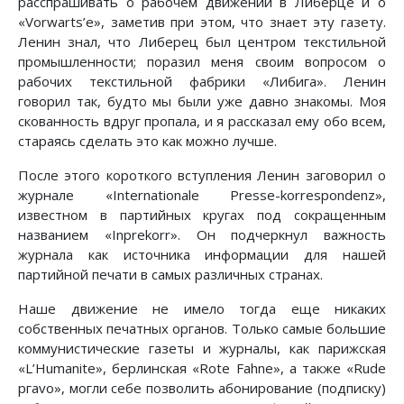
расспрашивать о рабочем движении в Либерце и о
«Vorwarts’e», заметив при этом, что знает эту газету.
Ленин знал, что Либерец был центром текстильной
промышленности; поразил меня своим вопросом о
рабочих текстильной фабрики «Либига». Ленин
говорил так, будто мы были уже давно знакомы. Моя
скованность вдруг пропала, и я рассказал ему обо всем,
стараясь сделать это как можно лучше.
После этого короткого вступления Ленин заговорил о
журнале «Internationale Presse-korrespondenz»,
известном в партийных кругах под сокращенным
названием «Іnprekorr». Он подчеркнул важность
журнала как источника информации для нашей
партийной печати в самых различных странах.
Наше движение не имело тогда еще никаких
собственных печатных органов. Только самые большие
коммунистические газеты и журналы, как парижская
«L’Humanite», берлинская «Rote Fahne», а также «Rude
ргаvo», могли себе позволить абонирование (подписку)