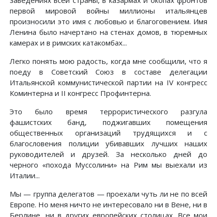
заведениях всей страны, в казармах и окопах фронтов
первой мировой войны миллионы итальянцев
произносили это имя с любовью и благоговением. Имя
Ленина было начертано на стенах домов, в тюремных
камерах и в римских катакомбах...
Легко понять мою радость, когда мне сообщили, что я
поеду в Советский Союз в составе делегации
Итальянской коммунистической партии на IV конгресс
Коминтерна и II конгресс Профинтерна.
Это было время террористического разгула
фашистских банд, поджигавших помещения
общественных организаций трудящихся и с
благословения полиции убивавших лучших наших
руководителей и друзей. За несколько дней до
черного «похода Муссолини» на Рим мы выехали из
Италии...
Мы — группа делегатов — проехали чуть ли не по всей
Европе. Но меня ничто не интересовало ни в Вене, ни в
Берлине, ни в других европейских столицах. Все мои