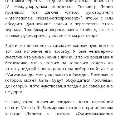
состоялся через 8—10 дней после доклада Ленина на
IV Международном конгрессе. Товарищ Ленин
пригласил тов. Дьюла Алпари, руководителя
2
«Internationale Presse-korrespondenz»
, чтобы с ним
обсудить дальнейшие задачи и перспективы этого
журнала. Тов. Алпари попросил меня, чтобы я, как его
«правая рука», принял участие в этом разговоре.
Еще и сегодня помню, с каким смешанным чувством я в
тот раз исполнил его просьбу. Я был неизмеримо
счастлив, что узнаю Ленина лично. В то же время меня
беспокоило, что я, только за несколько недель до
этого ушедший с поста редактора либерецкой газеты
«Vorwarts», должен участвовать в беседе с Лениным, в
которой, может быть, будут обсуждаться проблемы,
до которых, я это чувствовал, я тогда еще совершенно
не дорос.
Я знал, какое значение придавал Ленин партийной
печати. Уже на III Всемирном конгрессе при активном
участии Ленина в тезисах «Организационное