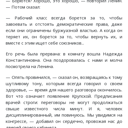
— Борются? Хорошо, это хорошо, — повторил Ленин.
— Потом сказал:
— Рабочий класс всегда борется за то, чтобы
завоевать и отстоять демократические права, даже
если они ограничены буржуазной властью. А когда он
теряет их, он борется за то, чтобы вернуть их, и
вместе с этим ищет себе союзников...
Его речь была прервана: в комнату вошла Надежда
Константиновна. Она поздоровалась с нами и молча
посмотрела на Ленина.
— Опять провинился, — сказал он, возвращаясь к тому
шутливому тону, которым всегда говорил о своем
здоровье, — время для нашего разговора окончилось.
Вот что означает появление Крупской. Предписания
врачей строги: переговоры не могут продолжаться
свыше известного числа минут. И я, человек
дисциплинированный, им повинуюсь. Мы увидимся на
конгрессе, — добавил он сердечно, провожая нас до
дверей своего кабинета.