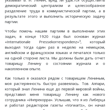
указывал В. И. Ленин, вряд ли удастся осуществить
демократический централизм и целесообразное
разделение труда в коммунистической партии, а в
результате этого и выполнить историческую задачу
партии.
Чтобы помочь нашим партиям в выполнении этих
задач, в конце 1920 года был основан журнал
3
«Internationale Pressekorrespondenz»
, который
выходил тогда один раз в неделю на немецком,
английском и французском языках и печатался только
на одной стороне листа. Мы должны были дать отчет
товарищу Ленину о состоянии журнала и о
накопленном опыте.
Как только я оказался рядом с товарищем Лениным,
моя растерянность быстро развеялась. Тов. Алпари,
который знал Ленина еще до первой мировой войны,
представил меня товарищу Ленину как нового
сотрудника «Инпрекорра». Услышав, что я из Либерца
и работал редактором газеты «Vorwarts», он начал