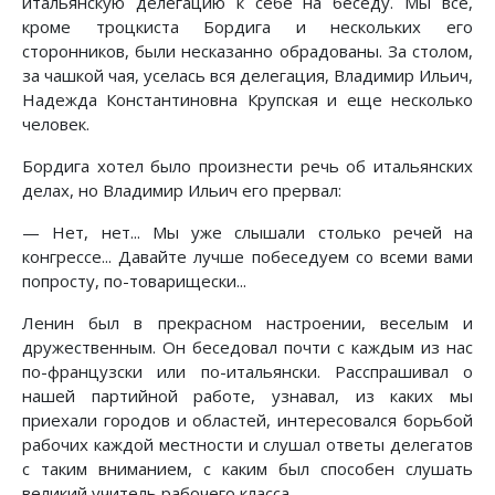
итальянскую делегацию к себе на беседу. Мы все,
кроме троцкиста Бордига и нескольких его
сторонников, были несказанно обрадованы. За столом,
за чашкой чая, уселась вся делегация, Владимир Ильич,
Надежда Константиновна Крупская и еще несколько
человек.
Бордига хотел было произнести речь об итальянских
делах, но Владимир Ильич его прервал:
— Нет, нет... Мы уже слышали столько речей на
конгрессе... Давайте лучше побеседуем со всеми вами
попросту, по-товарищески...
Ленин был в прекрасном настроении, веселым и
дружественным. Он беседовал почти с каждым из нас
по-французски или по-итальянски. Расспрашивал о
нашей партийной работе, узнавал, из каких мы
приехали городов и областей, интересовался борьбой
рабочих каждой местности и слушал ответы делегатов
с таким вниманием, с каким был способен слушать
великий учитель рабочего класса.