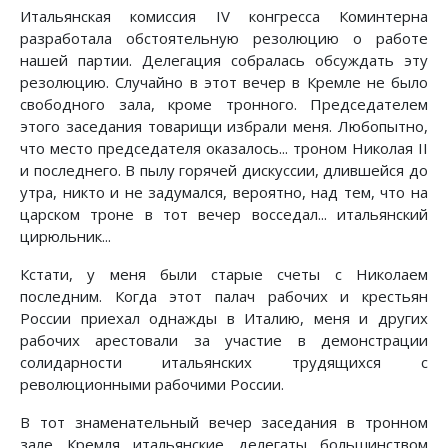
Итальянская комиссия IV конгресса Коминтерна
разработала обстоятельную резолюцию о работе
нашей партии. Делегация собралась обсуждать эту
резолюцию. Случайно в этот вечер в Кремле не было
свободного зала, кроме тронного. Председателем
этого заседания товарищи избрали меня. Любопытно,
что место председателя оказалось... троном Николая II
и последнего. В пылу горячей дискуссии, длившейся до
утра, никто и не задумался, вероятно, над тем, что на
царском троне в тот вечер восседал... итальянский
цирюльник...
Кстати, у меня были старые счеты с Николаем
последним. Когда этот палач рабочих и крестьян
России приехал однажды в Италию, меня и других
рабочих арестовали за участие в демонстрации
солидарности итальянских трудящихся с
революционными рабочими России.
В тот знаменательный вечер заседания в тронном
зале Кремля итальянские делегаты большинством