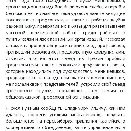
1919 года тоже находились в руках меньшевиков,
организационно и идейно были очень слабы, а порой и
беспомощны; но нам все-таки удалось занять ведущее
положение в профсоюзах, а также в рабочих клубах
районов Баку, превратив их в базы для развертывания
массовой политической работы среди рабочих, в
пункты связи и явок партийных организаций. Рассказал
о том. как прошел общекавказский съезд профсоюзов,
принявший резолюцию, предложенную коммунистами,
отметив, что на этот съезд из Грузии прибыли
представители только нескольких профсоюзов; союзы,
которые находились под руководством меньшевиков,
предвидя, что на съезде они окажутся в меньшинстве,
не послали своих представителей, устроили свой съезд
профсоюзов Грузии, отколовшись тем самым от
общекавказской профсоюзной организации.
Я счел нужным сообщить Владимиру Ильичу, как нам
удалось, вопреки усилиям меньшевиков, получить
большинство на перевыборах правления Каспийского
кооперативного объединения, взять управление им в