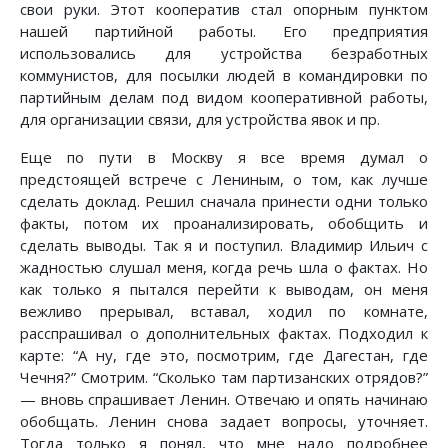
свои руки. Этот кооператив стал опорным пунктом
нашей партийной работы. Его предприятия
использовались для устройства безработных
коммунистов, для посылки людей в командировки по
партийным делам под видом кооперативной работы,
для организации связи, для устройства явок и пр.
Еще по пути в Москву я все время думал о
предстоящей встрече с Лениным, о том, как лучше
сделать доклад. Решил сначала принести одни только
факты, потом их проанализировать, обобщить и
сделать выводы. Так я и поступил. Владимир Ильич с
жадностью слушал меня, когда речь шла о фактах. Но
как только я пытался перейти к выводам, он меня
вежливо прерывал, вставал, ходил по комнате,
расспрашивал о дополнительных фактах. Подходил к
карте: “А ну, где это, посмотрим, где Дагестан, где
Чечня?” Смотрим. “Сколько там партизанских отрядов?”
— вновь спрашивает Ленин. Отвечаю и опять начинаю
обобщать. Ленин снова задает вопросы, уточняет.
Тогда только я понял, что мне надо подробнее