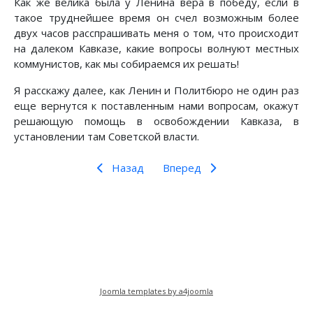
Как же велика была у Ленина вера в победу, если в
такое труднейшее время он счел возможным более
двух часов расспрашивать меня о том, что происходит
на далеком Кавказе, какие вопросы волнуют местных
коммунистов, как мы собираемся их решать!
Я расскажу далее, как Ленин и Политбюро не один раз
еще вернутся к поставленным нами вопросам, окажут
решающую помощь в освобождении Кавказа, в
установлении там Советской власти.
Назад
Вперед
Предыдущий: МОЛОДЫЕ ГОДЫ В.И. ЛЕНИНА
Следующий: КАНУН СЕМНАДЦА
Назад
Вперед
Joomla templates by a4joomla