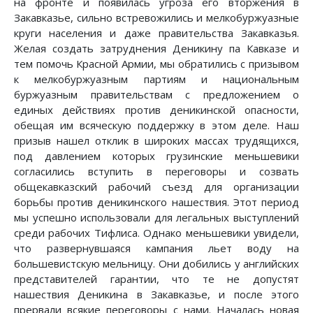
на фронте и появилась угроза его вторжения в
Закавказье, сильно встревожились и мелкобуржуазные
круги населения и даже правительства Закавказья.
Желая создать затруднения Деникину па Кавказе и
тем помочь Красной Армии, мы обратились с призывом
к мелкобуржуазным партиям и национальным
буржуазным правительствам с предложением о
единых действиях против деникинской опасности,
обещая им всяческую поддержку в этом деле. Наш
призыв нашел отклик в широких массах трудящихся,
под давлением которых грузинские меньшевики
согласились вступить в переговоры и созвать
общекавказский рабочий съезд для организации
борьбы против деникинского нашествия. Этот период
мы успешно использовали для легальных выступлений
среди рабочих Тифлиса. Однако меньшевики увидели,
что развернувшаяся кампания льет воду на
большевистскую мельницу. Они добились у английских
представителей гарантии, что те не допустят
нашествия Деникина в Закавказье, и после этого
прервали всякие переговоры с нами. Началась новая