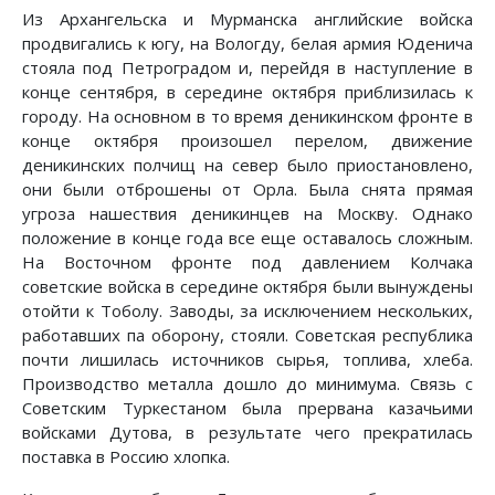
Из Архангельска и Мурманска английские войска
продвигались к югу, на Вологду, белая армия Юденича
стояла под Петроградом и, перейдя в наступление в
конце сентября, в середине октября приблизилась к
городу. На основном в то время деникинском фронте в
конце октября произошел перелом, движение
деникинских полчищ на север было приостановлено,
они были отброшены от Орла. Была снята прямая
угроза нашествия деникинцев на Москву. Однако
положение в конце года все еще оставалось сложным.
На Восточном фронте под давлением Колчака
советские войска в середине октября были вынуждены
отойти к Тоболу. Заводы, за исключением нескольких,
работавших па оборону, стояли. Советская республика
почти лишилась источников сырья, топлива, хлеба.
Производство металла дошло до минимума. Связь с
Советским Туркестаном была прервана казачьими
войсками Дутова, в результате чего прекратилась
поставка в Россию хлопка.