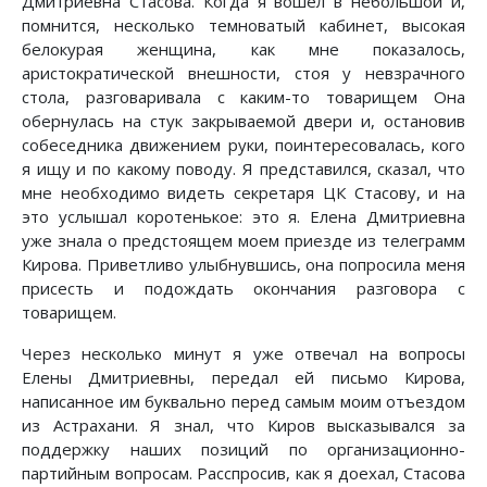
Дмитриевна Стасова. Когда я вошел в небольшой и,
помнится, несколько темноватый кабинет, высокая
белокурая женщина, как мне показалось,
аристократической внешности, стоя у невзрачного
стола, разговаривала с каким-то товарищем Она
обернулась на стук закрываемой двери и, остановив
собеседника движением руки, поинтересовалась, кого
я ищу и по какому поводу. Я представился, сказал, что
мне необходимо видеть секретаря ЦК Стасову, и на
это услышал коротенькое: это я. Елена Дмитриевна
уже знала о предстоящем моем приезде из телеграмм
Кирова. Приветливо улыбнувшись, она попросила меня
присесть и подождать окончания разговора с
товарищем.
Через несколько минут я уже отвечал на вопросы
Елены Дмитриевны, передал ей письмо Кирова,
написанное им буквально перед самым моим отъездом
из Астрахани. Я знал, что Киров высказывался за
поддержку наших позиций по организационно-
партийным вопросам. Расспросив, как я доехал, Стасова