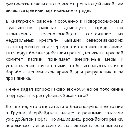
фактически власти оно по имеет, решающей силой там
являются красные партизанские отряды.
В Кизлярском районе и особенно в Новороссийском и
Туапсийском районах действуют отряды так
называемых “зеленоармейцев”, состоявшие из
недовольных крестьян, бывших северокавказских
красноармейцев и дезертиров из деникинской армии.
Они ведут боевые действия против Деникина. Краевой
комитет партии принимает энергичные меры к
установлению связи с ними, чтобы использовать их в
борьбе с деникинской армией, для разрушения тыла
противника.
Ленин задал вопрос: каково экономическое положение
в буржуазных республиках Закавказья?
Я ответил, что относительно благополучно положение
в Грузии. Азербайджан, владея огромными запасами
уже добытой нефти, но лишившись российского рынка,
переживает депрессию из-за невозможности вывезти