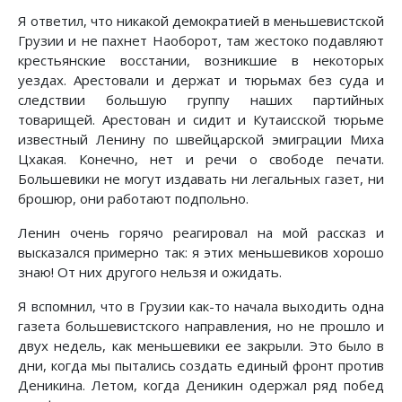
Я ответил, что никакой демократией в меньшевистской
Грузии и не пахнет Наоборот, там жестоко подавляют
крестьянские восстании, возникшие в некоторых
уездах. Арестовали и держат и тюрьмах без суда и
следствии большую группу наших партийных
товарищей. Арестован и сидит и Кутаисской тюрьме
известный Ленину по швейцарской эмиграции Миха
Цхакая. Конечно, нет и речи о свободе печати.
Большевики не могут издавать ни легальных газет, ни
брошюр, они работают подпольно.
Ленин очень горячо реагировал на мой рассказ и
высказался примерно так: я этих меньшевиков хорошо
знаю! От них другого нельзя и ожидать.
Я вспомнил, что в Грузии как-то начала выходить одна
газета большевистского направления, но не прошло и
двух недель, как меньшевики ее закрыли. Это было в
дни, когда мы пытались создать единый фронт против
Деникина. Летом, когда Деникин одержал ряд побед