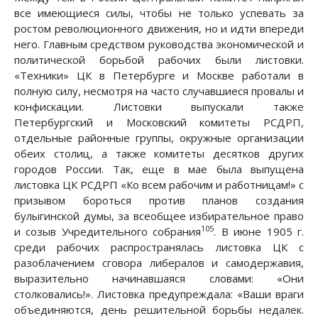
все имеющиеся силы, чтобы не только успевать за
ростом революционного движения, но и идти впереди
него. Главным средством руководства экономической и
политической борьбой рабочих были листовки.
«Техники» ЦК в Петербурге и Москве работали в
полную силу, несмотря на часто случавшиеся провалы и
конфискации. Листовки выпускали также
Петербургский и Московский комитеты РСДРП,
отдельные районные группы, окружные организации
обеих столиц, а также комитеты десятков других
городов России. Так, еще в мае была выпущена
листовка ЦК РСДРП «Ко всем рабочим и работницам!» с
призывом бороться против планов создания
булыгинской думы, за всеобщее избирательное право
105
и созыв Учредительного собрания
. В июне 1905 г.
среди рабочих распространялась листовка ЦК с
разоблачением сговора либералов и самодержавия,
выразительно начинавшаяся словами: «Они
столковались!». Листовка предупреждала: «Ваши враги
объединяются, день решительной борьбы недалек.