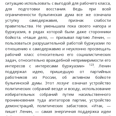
ситуацию использовать с выгодой для рабочего класса,
для подготовки восстания. Ведь при всей
ограниченности булыгинская дума все же означала
уступку самодержавия, признак слабости
правительства. Не уменьшала пока своего напора и
буржуазия, в рядах которой были даже сторонники
бойкота. «Наше дело, — призывал партию Ленин, —
пользоваться разрушительной работой буржуазии по
отношению к самодержавию и неуклонно просвещать
рабочий класс относительно его социалистических
задач, относительно враждебной непримиримости его
123
интересов с интересами буржуазии»
. Ленин
поддержал идею, пришедшую от партийных
работников из России, об активном бойкоте
булыгинской думы. Этот лозунг означал устройство
политических собраний везде и всюду, использование
избирательных собраний путем насильственного
проникновения туда агитаторов партии, устройство
демонстраций, политических забастовок. «Итак, —
пишет Ленин, — самая энергичная поддержка идеи