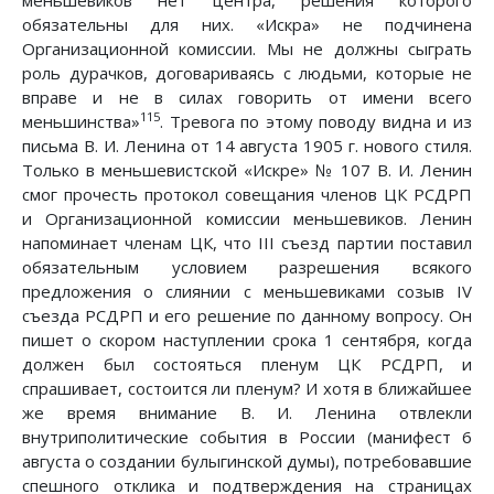
обязательны для них. «Искра» не подчинена
Организационной комиссии. Мы не должны сыграть
роль дурачков, договариваясь с людьми, которые не
вправе и не в силах говорить от имени всего
115
меньшинства»
. Тревога по этому поводу видна и из
письма В. И. Ленина от 14 августа 1905 г. нового стиля.
Только в меньшевистской «Искре» № 107 В. И. Ленин
смог прочесть протокол совещания членов ЦК РСДРП
и Организационной комиссии меньшевиков. Ленин
напоминает членам ЦК, что III съезд партии поставил
обязательным условием разрешения всякого
предложения о слиянии с меньшевиками созыв IV
съезда РСДРП и его решение по данному вопросу. Он
пишет о скором наступлении срока 1 сентября, когда
должен был состояться пленум ЦК РСДРП, и
спрашивает, состоится ли пленум? И хотя в ближайшее
же время внимание В. И. Ленина отвлекли
внутриполитические события в России (манифест 6
августа о создании булыгинской думы), потребовавшие
спешного отклика и подтверждения на страницах