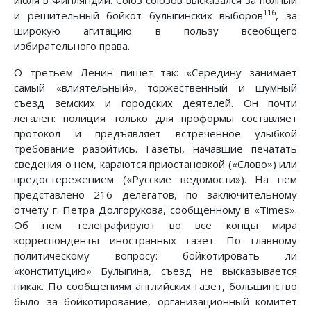
116
и решительный бойкот булыгинских выборов
, за
широкую агитацию в пользу всеобщего
избирательного права.
О третьем Ленин пишет так: «Середину занимает
самый «влиятельный», торжественный и шумный
съезд земских и городских деятелей. Он почти
легален: полиция только для проформы составляет
протокол и предъявляет встреченное улыбкой
требование разойтись. Газеты, начавшие печатать
сведения о нем, караются приостановкой («Слово») или
предостережением («Русские ведомости»). На нем
представлено 216 делегатов, по заключительному
отчету г. Петра Долгорукова, сообщенному в «Times».
Об нем телеграфируют во все концы мира
корреспонденты иностранных газет. По главному
политическому вопросу: бойкотировать ли
«конституцию» Булыгина, съезд не высказывается
никак. По сообщениям английских газет, большинство
было за бойкотирование, организационный комитет