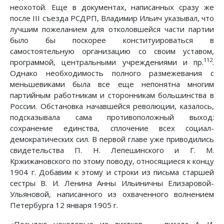
неохотой. Еще в документах, написанных сразу же
после III съезда РСДРП, Владимир Ильич указывал, что
лучшим пожеланием для отколовшейся части партии
было бы поскорее конституироваться в
самостоятельную организацию со своим уставом,
112
программой, центральными учреждениями и пр.
.
Однако необходимость полного размежевания с
меньшевиками была все еще непонятна многим
партийным работникам и сторонникам большинства в
России. Обстановка начавшейся революции, казалось,
подсказывала сама противоположный выход:
сохранение единства, сплочение всех социал-
демократических сил. В первой главе уже приводились
свидетельства П. Н. Лепешинского и Г. М.
Кржижановского по этому поводу, относящиеся к концу
1904 г. Добавим к этому и строки из письма старшей
сестры В. И. Ленина Анны Ильиничны Елизаровой-
Ульяновой, написанного из охваченного волнением
Петербурга 12 января 1905 г.
«Посылаю некоторые из листков, — писала А. И.