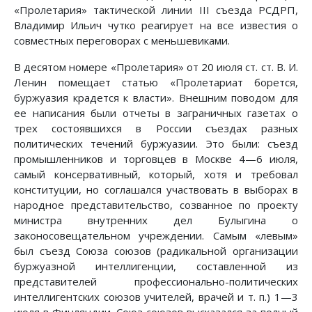
«Пролетария» тактической линии III съезда РСДРП,
Владимир Ильич чутко реагирует на все известия о
совместных переговорах с меньшевиками.
В десятом номере «Пролетария» от 20 июля ст. ст. В. И.
Ленин помещает статью «Пролетариат борется,
буржуазия крадется к власти». Внешним поводом для
ее написания были отчеты в заграничных газетах о
трех состоявшихся в России съездах разных
политических течений буржуазии. Это были: съезд
промышленников и торговцев в Москве 4—6 июля,
самый консервативный, который, хотя и требовал
конституции, но соглашался участвовать в выборах в
народное представительство, созванное по проекту
министра внутренних дел Булыгина о
законосовещательном учреждении. Самым «левым»
был съезд Союза союзов (радикальной организации
буржуазной интеллигенции, составленной из
представителей профессионально-политических
интеллигентских союзов учителей, врачей и т. п.) 1—3
июля в Финляндии. Союз союзов высказался за полный