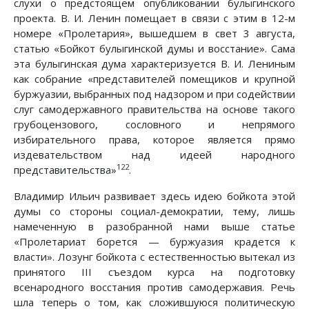
слухи о предстоящем опубликовании булыгинского
проекта. В. И. Ленин помещает в связи с этим в 12-м
номере «Пролетария», вышедшем в свет 3 августа,
статью «Бойкот булыгинской думы и восстание». Сама
эта булыгинская дума характеризуется В. И. Лениным
как собрание «представителей помещиков и крупной
буржуазии, выбранных под надзором и при содействии
слуг самодержавного правительства на основе такого
грубоцензового, сословного и непрямого
избирательного права, которое является прямо
издевательством над идеей народного
122
представительства»
.
Владимир Ильич развивает здесь идею бойкота этой
думы со стороны социал-демократии, тему, лишь
намеченную в разобранной нами выше статье
«Пролетариат борется — буржуазия крадется к
власти». Лозунг бойкота с естественностью вытекал из
принятого III съездом курса на подготовку
всенародного восстания против самодержавия. Речь
шла теперь о том, как сложившуюся политическую