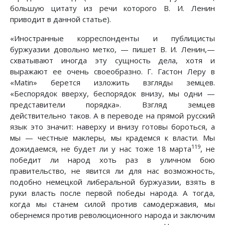
большую цитату из речи которого В. И. Ленин
приводит в данной статье).
«Иностранные корреспонденты и публицисты
буржуазии довольно метко, — пишет В. И. Ленин,—
схватывают иногда эту сущность дела, хотя и
выражают ее очень своеобразно. Г. Гастон Леру в
«Matin» берется изложить взгляды земцев.
«Беспорядок вверху, беспорядок внизу, мы одни —
представители порядка». Взгляд земцев
действительно таков. А в переводе на прямой русский
язык это значит: наверху и внизу готовы бороться, а
мы — честные маклеры, мы крадемся к власти. Мы
119
дожидаемся, не будет ли у нас тоже 18 марта
, не
победит ли народ хоть раз в уличном бою
правительство, не явится ли для нас возможность,
подобно немецкой либеральной буржуазии, взять в
руки власть после первой победы народа. А тогда,
когда мы станем силой против самодержавия, мы
обернемся против революционного народа и заключим