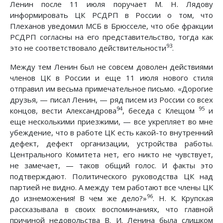
Ленин после 11 июля поручает М. Н. Лядову
информировать ЦК РСДРП в России о том, что
Плеханов уведомил МСБ в Брюсселе, что обе фракции
РСДРП согласны на его представительство, тогда как
93
это не соответствовало действительности
.
Между тем Ленин был не совсем доволен действиями
членов ЦК в России и еще 11 июля нового стиля
отправил им весьма примечательное письмо. «Дорогие
друзья, — писал Ленин, — ряд писем из России со всех
94
95
концов, вести Александрова
, беседа с Клещом
и
еще несколькими приезжими, — все укрепляет во мне
убеждение, что в работе ЦК есть какой-то внутренний
дефект, дефект организации, устройства работы.
Центрального Комитета нет, его никто не чувствует,
не замечает, — таков общий голос. И факты это
подтверждают. Политического руководства ЦК над
партией не видно. А между тем работают все члены ЦК
96
до изнеможения! В чем же дело?»
. Н. К. Крупская
рассказывала в своих воспоминаниях, что главной
причиной недовольства В. И. Ленина была слишком