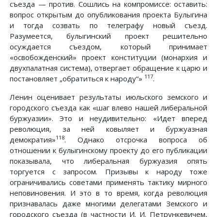
съезда — против. Сошлись на компромиссе: оставить:
вопрос открытым до опубликования проекта Булыгина
и тогда созвать по телеграфу новый съезд.
Разумеется, булыгинский проект решительно
осуждается съездом, который принимает
«освобожденский» проект конституции (монархия и
двухпалатная система), отвергает обращение к царю и
117
постановляет „обратиться к народу“»
.
Ленин оценивает результаты июльского земского и
городского съезда как «шаг влево нашей либеральной
буржуазии». Это и неудивительно: «Идет вперед
революция, за ней ковыляет и буржуазная
118
демократия»
. Однако отсрочка вопроса об
отношении к булыгинскому проекту до его публикации
показывала, что либеральная буржуазия опять
торгуется с запросом. Призывы к народу тоже
ограничивались советами применять тактику мирного
неповиновения. И это в то время, когда революция
признавалась даже многими делегатами Земского и
городского съезда (в частности И. И. Петрункевичем,