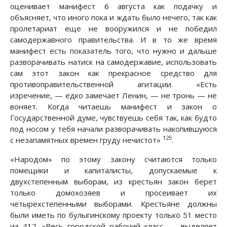
оценивает манифест 6 августа как подачку и
объясняет, что иного пока и ждать было нечего, так как
пролетариат еще не вооружился и не победил
самодержавного правительства. И в то же время
манифест есть показатель того, что нужно и дальше
разворачивать натиск на самодержавие, использовать
сам этот закон как прекрасное средство для
противоправительственной агитации. «Есть
изречение, — едко замечает Ленин, — не тронь — не
воняет. Когда читаешь манифест и закон о
Государственной думе, чувствуешь себя так, как будто
под носом у тебя начали разворачивать накопившуюся
125
с незапамятных времен груду нечистот»
.
«Народом» по этому закону считаются только
помещики и капиталисты, допускаемые к
двухстепенным выборам, из крестьян закон берет
только домохозяев и просеивает их
четырехстепенными выборами. Крестьяне должны
были иметь по булыгинскому проекту только 51 место
из 412. «Весь городской рабочий класс, — выделяет