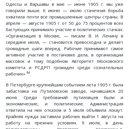
Одессы и Варшавы в мае — июне 1905 г. мы уже
говорили выше. К июню — июлю стачечная борьба
охватила почти все промышленные центры страны. В
апреле — августе 1905 г. от 50 до 75 процентов всех
бастующих принимало участие в политических стачках.
«Организация в Москве, — писали В. И. Ленину в
середине июля, — становится превосходна и делает
громадные шаги вперед. Рабочие принимают самое
активное участие в постановке дела, в организации
массовок и тому подобном. Авторитет Московского
комитета и РСДРП громаден среди сознательных
84
рабочих»
.
В Петербурге крупнейшим событием лета 1905 г. была
забастовка на Путиловском заводе, начавшаяся 20
июня. Среди требований путиловцев были и
экономические, и политические. Администрация
ответила на них отказом и 5 июля объявила локаут.
Крайняя нужда заставила рабочих выйти 1 августа на
работу на прежних условиях. 9 июля, в день
полугодовщины Кровавого воскресенья,