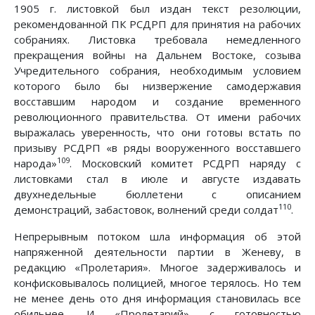
1905 г. листовкой был издан текст резолюции,
рекомендованной ПК РСДРП для принятия на рабочих
собраниях. Листовка требовала немедленного
прекращения войны на Дальнем Востоке, созыва
Учредительного собрания, необходимым условием
которого было бы низвержение самодержавия
восставшим народом и создание временного
революционного правительства. От имени рабочих
выражалась уверенность, что они готовы встать по
призыву РСДРП «в ряды вооруженного восставшего
109
народа»
. Московский комитет РСДРП наряду с
листовками стал в июле и августе издавать
двухнедельные бюллетени с описанием
110
демонстраций, забастовок, волнений среди солдат
.
Непрерывным потоком шла информация об этой
напряженной деятельности партии в Женеву, в
редакцию «Пролетария». Многое задерживалось и
конфисковывалось полицией, многое терялось. Но тем
не менее день ото дня информация становилась все
обильнее. И «Пролетарий» с готовностью