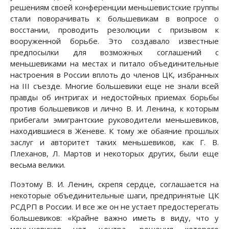
решениям своей конференции меньшевистские группы
стали поворачивать к большевикам в вопросе о
восстании, проводить резолюции с призывом к
вооруженной борьбе. Это создавало известные
предпосылки для возможных соглашений с
меньшевиками на местах и питало объединительные
настроения в России вплоть до членов ЦК, избранных
на III съезде. Многие большевики еще не знали всей
правды об интригах и недостойных приемах борьбы
против большевиков и лично В. И. Ленина, к которым
прибегали эмигрантские руководители меньшевиков,
находившиеся в Женеве. К тому же обаяние прошлых
заслуг и авторитет таких меньшевиков, как Г. В.
Плеханов, Л. Мартов и некоторых других, были еще
весьма велики.
Поэтому В. И. Ленин, скрепя сердце, соглашается на
некоторые объединительные шаги, предпринятые ЦК
РСДРП в России. И все же он не устает предостерегать
большевиков: «Крайне важно иметь в виду, что у
меньшевиков нет центра, решения которого