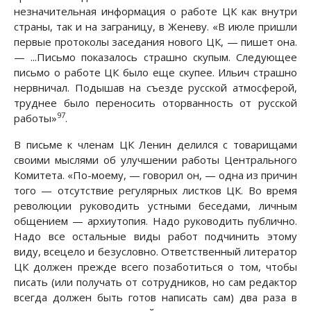
незначительная информация о работе ЦК как внутри
страны, так и на заграницу, в Женеву. «В июле пришли
первые протоколы заседания нового ЦК, — пишет она.
— ...Письмо показалось страшно скупым. Следующее
письмо о работе ЦК было еще скупее. Ильич страшно
нервничал. Подышав на съезде русской атмосферой,
труднее было переносить оторванность от русской
97
работы»
.
В письме к членам ЦК Ленин делился с товарищами
своими мыслями об улучшении работы Центрального
Комитета. «По-моему, — говорил он, — одна из причин
того — отсутствие регулярных листков ЦК. Во время
революции руководить устными беседами, личным
общением — архиутопия. Надо руководить публично.
Надо все остальные виды работ подчинить этому
виду, всецело и безусловно. Ответственный литератор
ЦК должен прежде всего позаботиться о том, чтобы
писать (или получать от сотрудников, но сам редактор
всегда должен быть готов написать сам) два раза в