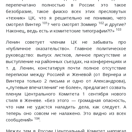
перепечатано полностью в России: это такое
безобразие, такое фиаско всех этих пресловутых
«техник» ЦК, что я решительно не понимаю, чего
101
102
смотрел Винтер
? чего смотрят Зоммер
и другие?
103
Наконец, ведь есть и комитетские типографии?!?»
Ленин советует членам ЦК не забывать про
«публичное оказательство». Главное политическое
руководство: выпуск листков, личное присутствие и
выступление на районных съездах, на конференциях и
т. д. Ленин, констатируя почти полное отсутствие
переписки между Россией и Женевой (от Вернера и
Винтера только 2 письма и одно от Александрова),
«„путевые впечатления“ не более», предлагает созвать
пленум Центрального Комитета 1 сентября нового
стиля в Женеве. «Без этого — громадная опасность,
что нам не удастся наладить дела, как следует. А
теперь оно совсем не налажено. Это видно из всех
104
сообщений»
.
Между тем в России Центральный Комитет напрягал