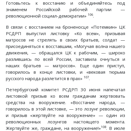
Готовьтесь к восстанию и объединяйтесь под
знаменем Российской рабочей партии —
106
революционной социал-демократии»
.
В связи с восстанием на броненосце «Потемкин» ЦК
РСДРП выпустил листовку «Ко всем», призывая
матросов не стрелять в своих братьев, солдат —
присоединяться к восставшим, «Могучая волна нашего
движения, — обращался ЦК к рабочим, — широко
разлившись по всей России, заставила очнуться и
наших братьев — матросов». Еще один приступ,
говорилось в конце листовки, и «вековая тюрьма
107
русского народа разлетится в прах»
.
Петербургский комитет РСДРП 30 июня напечатал
листовкой призыв ко всем гражданам жертвовать
средства на вооружение. «Восстание народа, —
говорилось в этой листовке, — это лозунг революции,
и призыв «жертвуйте на вооружение» — один из
революционных лозунгов настоящего момента.
108
Жертвуйте же, граждане, на вооружение!»
. В июле