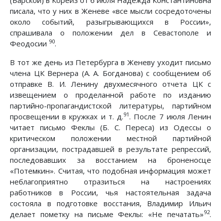
писала, что у них в Женеве «все мысли сосредоточены
около событий, разыгрывающихся в России»,
спрашивала о положении дел в Севастополе и
90
Феодосии
.
В тот же день из Петербурга в Женеву уходит письмо
члена ЦК Вернера (А. А. Богданова) с сообщением об
отправке В. И. Ленину двухмесячного отчета ЦК с
извещением о проделанной работе по изданию
партийно-пропагандистской литературы, партийном
91
просвещении в кружках и т. д.
. После 7 июля Ленин
читает письмо Феклы (Б. С. Переса) из Одессы о
критическом положении местной партийной
организации, пострадавшей в результате репрессий,
последовавших за восстанием на броненосце
«Потемкин». Считая, что подобная информация может
неблагоприятно отразиться на настроениях
работников в России, чья настоятельная задача
состояла в подготовке восстания, Владимир Ильич
92
делает пометку на письме Феклы: «Не печатать»
.