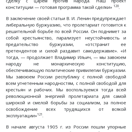
сделку с царем против народа. Наш проект
120
конституции — готовая программа такой сделки»
.
В заключение своей статьи В. И. Ленин предупреждает
либеральную буржуазию, что пролетариат готовится к
решительной борьбе по всей России. Он поднимет за
собой крестьянство, парализует неустойчивость и
предательство буржуазии, «отстранит ее
претендентов и силой раздавит самодержавие». «И
тогда, — продолжает Владимир Ильич, — мы завоюем
народу не монархическую конституцию,
обеспечивающую политические привилегии буржуазии.
Мы завоюем России республику с полной свободой
всем угнетенным народностям, с полной свободой для
крестьян и рабочих. Мы воспользуемся тогда всей
революционной энергией пролетариата для самой
широкой и смелой борьбы за социализм, за полное
освобождение всех трудящихся от всякой
121
эксплуатации»
.
В начале августа 1905 г. из России пошли упорные