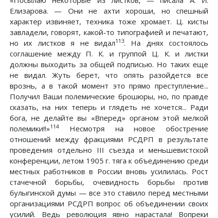
Елизарова. — Они не ахти хороши, но спешный
характер извиняет, техника тоже хромает. Ц. кисты
завладели, говорят, какой-то типографией и печатают,
113
но их листков я не видал
. На днях состоялось
соглашение между П. К. и группой Ц. К. и листки
должны выходить за общей подписью. Но таких еще
не видал. Жуть берет, что опять разойдется все
врознь, а в такой момент это прямо преступление...
Получил Ваши полемические брошюры, но, по правде
сказать, на них теперь и глядеть не хочется... Ради
бога, не делайте вы «Вперед» органом этой мелкой
114
полемики!!»
Несмотря на новое обострение
отношений между фракциями РСДРП в результате
проведения отдельно III съезда и меньшевистской
конференции, летом 1905 г. тяга к объединению среди
местных работников в России вновь усилилась. Рост
стачечной борьбы, очевидность борьбы против
булыгинской думы — все это ставило перед местными
организациями РСДРП вопрос об объединении своих
усилий. Ведь революция явно нарастала! Вопреки