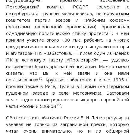
Петербургский комитет РСДРП совместно с
петербургской группой меньшевиков, петербургским
комитетом партии эсеров и «Рабочим союзом»
(остатками гапоновской организации) организовал
85
однодневную политическую стачку протеста
. В ней
приняли участие около 100 тыс. рабочих, на многих
предприятиях прошли митинги, где выступали ораторы
и агитаторы ПК. «Забастовка, — писал один из членов
ПК в ленинскую газету «Пролетарий», — удалась
несомненно благодаря нашей агитации. Можно смело
сказать, что мы к ней звали и она нами
86
организована»
. Крупные забастовки в июле 1905 г.
прошли также в Риге, Туле и в Перми (на Пермском
пушечном заводе в селе Мотовилиха). Бастовали
железнодорожники ряда железных дорог европейской
87
части России и Сибири
.
Обо всех этих событиях в России В. И. Ленин регулярно
узнавал не только из заграничной прессы, которую
читал очень внимательно, но и из обширной