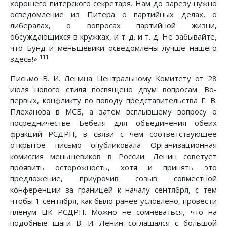
хорошего питерского секретаря. Нам до зарезу нужно
осведомление из Питера о партийных делах, о
либералах, о вопросах партийной жизни,
обсуждающихся в кружках, и т. д. и т. д. Не забывайте,
что Бунд и меньшевики осведомлены лучше нашего
111
здесь!»
Письмо В. И. Ленина Центральному Комитету от 28
июля нового стиля посвящено двум вопросам. Во-
первых, конфликту по поводу представительства Г. В.
Плеханова в МСБ, а затем всплывшему вопросу о
посредничестве Бебеля для объединения обеих
фракций РСДРП, в связи с чем соответствующее
открытое письмо опубликовала Организационная
комиссия меньшевиков в России. Ленин советует
проявить осторожность, хотя и принять это
предложение, приурочив созыв совместной
конференции за границей к началу сентября, с тем
чтобы 1 сентября, как было ранее условлено, провести
пленум ЦК РСДРП. Можно не сомневаться, что на
подобные шаги В. И. Ленин соглашался с большой