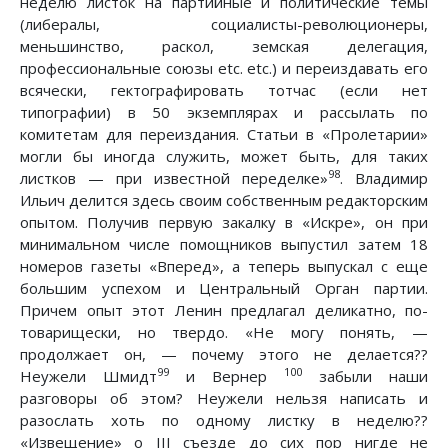
неделю листок на партийные и политические темы
(либералы, социалисты-революционеры,
меньшинство, раскол, земская делегация,
профессиональные союзы etc. etc.) и переиздавать его
всячески, гектографировать тотчас (если нет
типографии) в 50 экземплярах и рассылать по
комитетам для переиздания. Статьи в «Пролетарии»
могли бы иногда служить, может быть, для таких
98
листков — при известной переделке»
. Владимир
Ильич делится здесь своим собственным редакторским
опытом. Получив первую закалку в «Искре», он при
минимальном числе помощников выпустил затем 18
номеров газеты «Вперед», а теперь выпускал с еще
большим успехом и Центральный Орган партии.
Причем опыт этот Ленин предлагал деликатно, по-
товарищески, но твердо. «Не могу понять, —
продолжает он, — почему этого не делается??
99
100
Неужели Шмидт
и Вернер
забыли наши
разговоры об этом? Неужели нельзя написать и
разослать хоть по одному листку в неделю??
«Извещение» о III съезде до сих пор нигде не