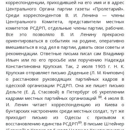
корреспонденции, приходившей на его имя и в адрес
Центрального Органа партии газеты «Пролетарий».
Среди корреспондентов В. И. Ленина — члены
Центрального Комитета, представители местных
комитетов РСДРП, отдельные члены партии, рабочие.
Все это позволяло В. И. Ленину прекрасно
ориентироваться в событиях на родине, оперативно
вмешиваться в ход дел в партии, давать свои советы и
рекомендации. Ответные письма писал сам Владимир
Ильич или по его просьбе или поручению Надежда
Константиновна Крупская. Так, 2 июля 1905 г. Н. К.
Крупская отправляет письмо Дяденьке (Л. М. Книпович)
о расстановке руководящих партийных кадров в
одесской организации РСДРП. Она же пишет письмо
Дельте (Е. Д. Стасовой) в Петербург об укреплении
88
кадрами местных партийных организаций
. 4 июля В.
И. Ленин читает корреспонденцию из Киева о
бунтарских настроениях среди местных солдат, тут же
приходит письмо из Одессы с призывом к
89
восстановлению единства РСДРП
. В письме Штейнер
(Барской) в Кореиз от 6 июля Надежда Константиновна